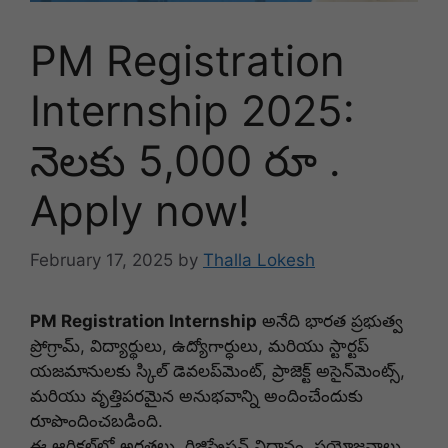
PM Registration
Internship 2025:
నెలకు 5,000 రూ .
Apply now!
February 17, 2025
by
Thalla Lokesh
PM Registration Internship
అనేది భారత ప్రభుత్వ
ప్రోగ్రామ్, విద్యార్థులు, ఉద్యోగార్ధులు, మరియు స్టార్టప్
యజమానులకు స్కిల్ డెవలప్‌మెంట్, ప్రాజెక్ట్ అసైన్‌మెంట్స్,
మరియు వృత్తిపరమైన అనుభవాన్ని అందించేందుకు
రూపొందించబడింది.
ఈ ఆర్టికల్‌లో అర్హతలు, రిజిస్ట్రేషన్ విధానం, ప్రయోజనాలు,