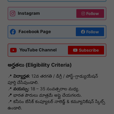
Instagram
Follow
Facebook Page
Follow
YouTube Channel
Subscribe
అర్హతలు (Eligibility Criteria)
📍
విద్యార్హత:
12వ తరగతి / డిగ్రీ / పోస్ట్-గ్రాడ్యుయేషన్
పూర్తి చేసివుండాలి.
📍
వయస్సు:
18 – 35 సంవత్సరాల మధ్య.
📍
భారత పౌరులు మాత్రమే అప్లై చేయగలరు.
📍 కనీసం బేసిక్ కంప్యూటర్ నాలెడ్జ్ & కమ్యూనికేషన్ స్కిల్స్
ఉండాలి.