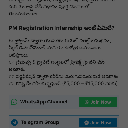
మరియు అప్లై చేసే విధానం పూర్తి వివరాలతో
తెలుసుకుందాం.
PM Registration Internship అంటే ఏమిటి?
ఈ ప్రోగ్రామ్‌ ద్వారా యువతకు రియల్-వరల్డ్ అనుభవం,
స్కిల్ డెవలప్‌మెంట్, మరియు ఉద్యోగ అవకాశాలు
లభిస్తాయి.
👉 ప్రభుత్వ & ప్రైవేట్ సంస్థలలో ప్రాజెక్ట్స్‌పై పని చేసే
అవకాశం
👉 సర్టిఫికేషన్ ద్వారా కెరీర్‌ను మెరుగుపరుచుకునే అవకాశం
👉 కొన్ని కేటగిరీలకు స్టైఫెండ్ (₹5,000 – ₹15,000 వరకు)
WhatsApp Channel
Join Now
Telegram Group
Join Now