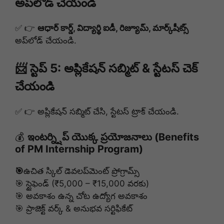
అప్‌లోడ్ చేయండి
✅ 👉
ఆధార్ కార్డ్, విద్యార్థి ఐడీ, రిజ్యూమ్, మార్క్‌షీట్స్
అప్‌లోడ్ చేయండి.
📨 స్టెప్ 5: అప్లికేషన్ సబ్మిట్ & స్టేటస్ చెక్
చేయండి
✅ 👉 అప్లికేషన్ సబ్మిట్ చేసి, స్టేటస్ ట్రాక్ చేయండి.
💰
ఇంటర్న్షిప్ యొక్క ప్రయోజనాలు (Benefits
of PM Internship Program)
🎯
ఉచిత స్కిల్ డెవలప్‌మెంట్ ప్రోగ్రామ్స్
🎯 స్టైఫెండ్ (₹5,000 – ₹15,000 వరకు)
🎯 అవకాశం ఉన్న చోట ఉద్యోగ అవకాశం
🎯 ప్రాజెక్ట్ వర్క్ & అనుభవ సర్టిఫికేట్