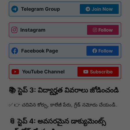
Telegram Group
Join Now
Instagram
Follow
Facebook Page
Follow
YouTube Channel
Subscribe
📚 స్టెప్ 3: విద్యార్హత వివరాలు జోడించండి
✅ 👉 చదివిన కోర్సు, కాలేజీ పేరు, గ్రేడ్ నమోదు చేయండి.
📎 స్టెప్ 4: అవసరమైన డాక్యుమెంట్స్