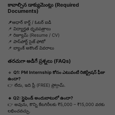
కావాల్సిన డాక్యుమెంట్లు (Required
Documents)
📌
ఆధార్ కార్డ్ / ఓటర్ ఐడి
📌 విద్యార్హత ధృవపత్రాలు
📌 రిజ్యూమ్ (Resume / CV)
📌 పాస్‌పోర్ట్ సైజ్ ఫోటో
📌 బ్యాంక్ అకౌంట్ వివరాలు
తరచుగా అడిగే ప్రశ్నలు (FAQs)
🔹
Q1: PM Internship కోసం ఎటువంటి రిజిస్ట్రేషన్ ఫీజు
ఉందా?
👉 లేదు, ఇది ఫ్రీ (FREE) ప్రోగ్రామ్.
🔹 Q2: స్టైఫెండ్ అందుబాటులో ఉందా?
👉 అవును, కొన్ని కేటగిరీలకు ₹5,000 – ₹15,000 వరకు
లభించవచ్చు.