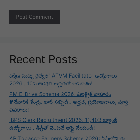
Recent Posts
దక్షిణ మధ్య రైల్వేలో ATVM Facilitator ఉద్యోగాలు
2026.. 10వ తరగతి అర్హతతో అవకాశం!
PM E-Drive Scheme 2026: ఎలక్ట్రిక్ వాహనం
కొనేవారికి కేంద్రం భారీ సబ్సిడీ.. అర్హత, ప్రయోజనాలు, పూర్తి
వివరాలు!
IBPS Clerk Recruitment 2026: 11,403 బ్యాంక్
ఉద్యోగాలు.. డిగ్రీతో వెంటనే అప్లై చేయండి!
AP Tobacco Farmers Scheme 2026: ఏపీలోని ఈ