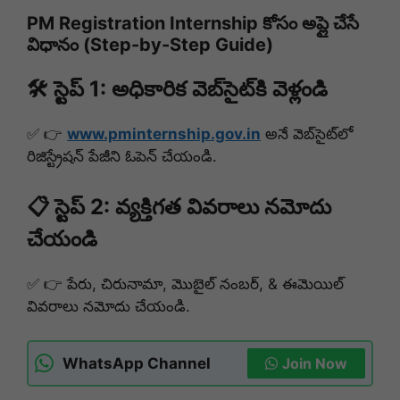
PM Registration Internship కోసం అప్లై చేసే
విధానం (Step-by-Step Guide)
🛠 స్టెప్ 1: అధికారిక వెబ్‌సైట్‌కి వెళ్లండి
✅ 👉
www.pminternship.gov.in
అనే వెబ్‌సైట్‌లో
రిజిస్ట్రేషన్ పేజీని ఓపెన్ చేయండి.
📋 స్టెప్ 2: వ్యక్తిగత వివరాలు నమోదు
చేయండి
✅ 👉 పేరు, చిరునామా, మొబైల్ నంబర్, & ఈమెయిల్
వివరాలు నమోదు చేయండి.
WhatsApp Channel
Join Now