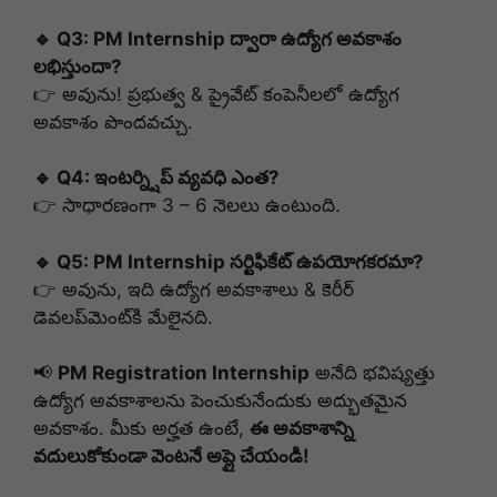
🔹 Q3: PM Internship ద్వారా ఉద్యోగ అవకాశం
లభిస్తుందా?
👉 అవును! ప్రభుత్వ & ప్రైవేట్ కంపెనీలలో ఉద్యోగ
అవకాశం పొందవచ్చు.
🔹 Q4: ఇంటర్న్షిప్ వ్యవధి ఎంత?
👉 సాధారణంగా 3 – 6 నెలలు ఉంటుంది.
🔹 Q5: PM Internship సర్టిఫికేట్ ఉపయోగకరమా?
👉 అవును, ఇది ఉద్యోగ అవకాశాలు & కెరీర్
డెవలప్‌మెంట్‌కి మేలైనది.
📢
PM Registration Internship
అనేది భవిష్యత్తు
ఉద్యోగ అవకాశాలను పెంచుకునేందుకు అద్భుతమైన
అవకాశం. మీకు అర్హత ఉంటే,
ఈ అవకాశాన్ని
వదులుకోకుండా వెంటనే అప్లై చేయండి!