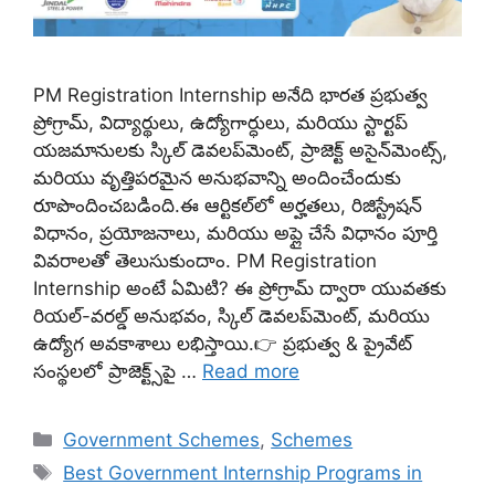
PM Registration Internship అనేది భారత ప్రభుత్వ
ప్రోగ్రామ్, విద్యార్థులు, ఉద్యోగార్ధులు, మరియు స్టార్టప్
యజమానులకు స్కిల్ డెవలప్‌మెంట్, ప్రాజెక్ట్ అసైన్‌మెంట్స్,
మరియు వృత్తిపరమైన అనుభవాన్ని అందించేందుకు
రూపొందించబడింది.ఈ ఆర్టికల్‌లో అర్హతలు, రిజిస్ట్రేషన్
విధానం, ప్రయోజనాలు, మరియు అప్లై చేసే విధానం పూర్తి
వివరాలతో తెలుసుకుందాం. PM Registration
Internship అంటే ఏమిటి? ఈ ప్రోగ్రామ్‌ ద్వారా యువతకు
రియల్-వరల్డ్ అనుభవం, స్కిల్ డెవలప్‌మెంట్, మరియు
ఉద్యోగ అవకాశాలు లభిస్తాయి.👉 ప్రభుత్వ & ప్రైవేట్
సంస్థలలో ప్రాజెక్ట్స్‌పై …
Read more
Categories
Government Schemes
,
Schemes
Tags
Best Government Internship Programs in