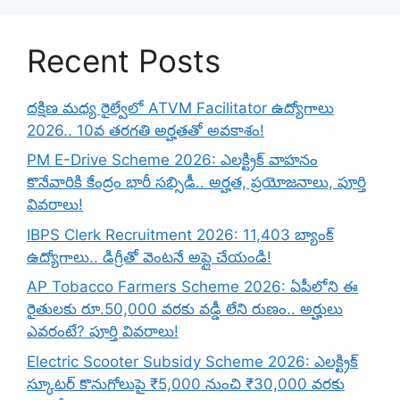
Recent Posts
దక్షిణ మధ్య రైల్వేలో ATVM Facilitator ఉద్యోగాలు
2026.. 10వ తరగతి అర్హతతో అవకాశం!
PM E-Drive Scheme 2026: ఎలక్ట్రిక్ వాహనం
కొనేవారికి కేంద్రం భారీ సబ్సిడీ.. అర్హత, ప్రయోజనాలు, పూర్తి
వివరాలు!
IBPS Clerk Recruitment 2026: 11,403 బ్యాంక్
ఉద్యోగాలు.. డిగ్రీతో వెంటనే అప్లై చేయండి!
AP Tobacco Farmers Scheme 2026: ఏపీలోని ఈ
రైతులకు రూ.50,000 వరకు వడ్డీ లేని రుణం.. అర్హులు
ఎవరంటే? పూర్తి వివరాలు!
Electric Scooter Subsidy Scheme 2026: ఎలక్ట్రిక్
స్కూటర్ కొనుగోలుపై ₹5,000 నుంచి ₹30,000 వరకు