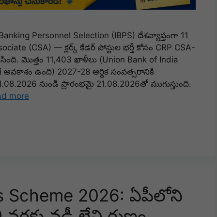
anking Personnel Selection (IBPS) దేశవ్యాప్తంగా 11
ociate (CSA) — క్లర్క్ కేడర్ పోస్టుల భర్తీ కోసం CRP CSA-
ేసింది. మొత్తం 11,403 ఖాళీలు (Union Bank of India
ిగే అవకాశం ఉంది) 2027-28 ఆర్థిక సంవత్సరానికి
న్ 01.08.2026 నుండి ప్రారంభమై 21.08.2026తో ముగుస్తుంది.
ad more
 Scheme 2026: ఏపీలోని
రకు వడ్డీ లేని రుణం..