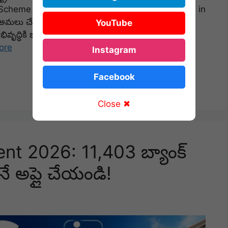
e Scheme (Prime Minister Electric Drive Revolution in
చేస్తోంది. ఈ పథకం ద్వారా ఎలక్ట్రిక్ టూ వీలర్లు, త్రీ
YouTube
ల అభివృద్ధికి భారీగా నిధులు కేటాయించింది. ఈ పథకం వల్ల
ore
Instagram
Facebook
Close ✖
nt 2026: 11,403 బ్యాంక్
టనే అప్లై చేయండి!