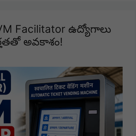
TVM Facilitator ఉద్యోగాలు
్హతతో అవకాశం!