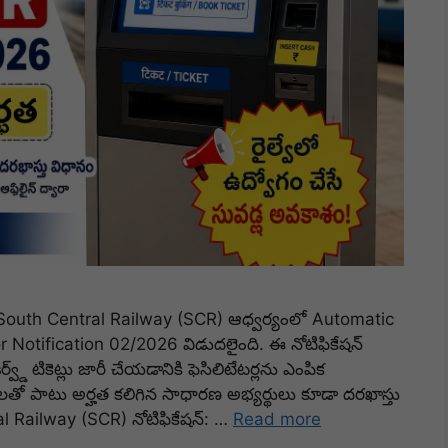
outh Central Railway (SCR) ఆధ్వర్యంలో Automatic
Notification 02/2026 విడుదలైంది. ఈ నోటిఫికేషన్
ర్వ్డ్ టికెట్లు జారీ చేయడానికి ఫెసిలిటేటర్లను ఎంపిక
లతో పాటు అర్హత కలిగిన సాధారణ అభ్యర్థులు కూడా దరఖాస్తు
ral Railway (SCR) నోటిఫికేషన్: …
Read more