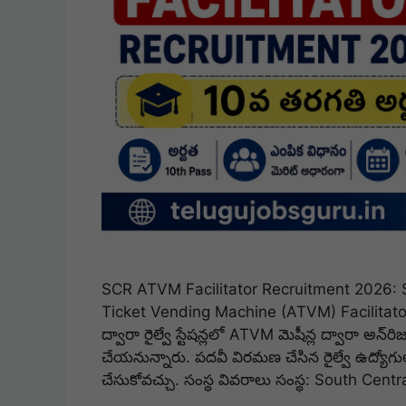
SCR ATVM Facilitator Recruitment 2026: S
Ticket Vending Machine (ATVM) Facilitator 
ద్వారా రైల్వే స్టేషన్లలో ATVM మెషీన్ల ద్వారా అన్‌రిజ
చేయనున్నారు. పదవీ విరమణ చేసిన రైల్వే ఉద్యోగు
చేసుకోవచ్చు. సంస్థ వివరాలు సంస్థ: South Cent