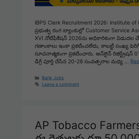
IBPS Clerk Recruitment 2026: Institute of B
ప్రభుత్వ రంగ బ్యాంకుల్లో Customer Service Ass
XVI నోటిఫికేషన్ 2026ను అధికారికంగా విడుదల చ
గణాంకాలు ఇంకా ప్రకటించలేదు, కాబట్టి సంఖ్య పెర
సూచనాత్మకంగా ప్రకటించారు. ఆన్‌లైన్ రిజిస్ట్రేష
డిగ్రీ పూర్తి చేసిన 20-28 సంవత్సరాల మధ్య …
Re
Categories
Bank Jobs
Leave a comment
AP Tobacco Farmers
ఈ రైతులకు రూ.50,000 వ