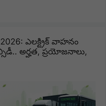
26: ఎలక్ట్రిక్ వాహనం
సబ్సిడీ.. అర్హత, ప్రయోజనాలు,