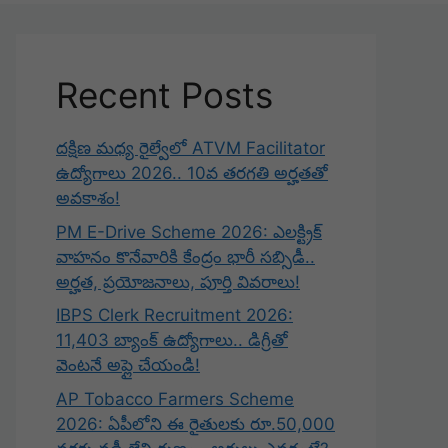
Recent Posts
దక్షిణ మధ్య రైల్వేలో ATVM Facilitator
ఉద్యోగాలు 2026.. 10వ తరగతి అర్హతతో
అవకాశం!
PM E-Drive Scheme 2026: ఎలక్ట్రిక్
వాహనం కొనేవారికి కేంద్రం భారీ సబ్సిడీ..
అర్హత, ప్రయోజనాలు, పూర్తి వివరాలు!
IBPS Clerk Recruitment 2026:
11,403 బ్యాంక్ ఉద్యోగాలు.. డిగ్రీతో
వెంటనే అప్లై చేయండి!
AP Tobacco Farmers Scheme
2026: ఏపీలోని ఈ రైతులకు రూ.50,000