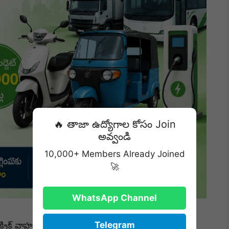
🔥 తాజా ఉద్యోగాల కోసం Join
అవ్వండి
10,000+ Members Already Joined
🚀
WhatsApp Channel
Telegram
ిక్ వాహనాల (Electric Vehicles – EVs) వినియోగాన్ని