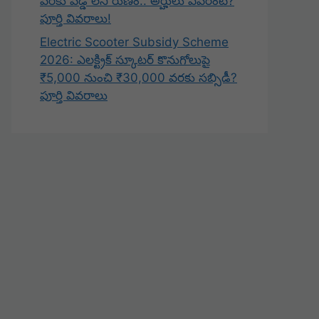
వరకు వడ్డీ లేని రుణం.. అర్హులు ఎవరంటే?
పూర్తి వివరాలు!
Electric Scooter Subsidy Scheme
2026: ఎలక్ట్రిక్ స్కూటర్ కొనుగోలుపై
₹5,000 నుంచి ₹30,000 వరకు సబ్సిడీ?
పూర్తి వివరాలు