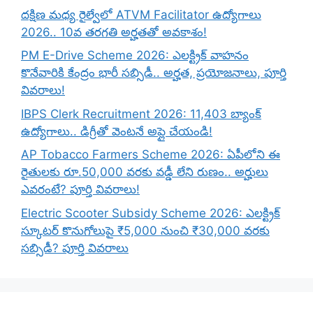
దక్షిణ మధ్య రైల్వేలో ATVM Facilitator ఉద్యోగాలు
2026.. 10వ తరగతి అర్హతతో అవకాశం!
PM E-Drive Scheme 2026: ఎలక్ట్రిక్ వాహనం
కొనేవారికి కేంద్రం భారీ సబ్సిడీ.. అర్హత, ప్రయోజనాలు, పూర్తి
వివరాలు!
IBPS Clerk Recruitment 2026: 11,403 బ్యాంక్
ఉద్యోగాలు.. డిగ్రీతో వెంటనే అప్లై చేయండి!
AP Tobacco Farmers Scheme 2026: ఏపీలోని ఈ
రైతులకు రూ.50,000 వరకు వడ్డీ లేని రుణం.. అర్హులు
ఎవరంటే? పూర్తి వివరాలు!
Electric Scooter Subsidy Scheme 2026: ఎలక్ట్రిక్
స్కూటర్ కొనుగోలుపై ₹5,000 నుంచి ₹30,000 వరకు
సబ్సిడీ? పూర్తి వివరాలు