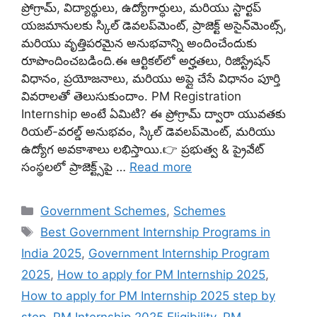
ప్రోగ్రామ్, విద్యార్థులు, ఉద్యోగార్ధులు, మరియు స్టార్టప్
యజమానులకు స్కిల్ డెవలప్‌మెంట్, ప్రాజెక్ట్ అసైన్‌మెంట్స్,
మరియు వృత్తిపరమైన అనుభవాన్ని అందించేందుకు
రూపొందించబడింది.ఈ ఆర్టికల్‌లో అర్హతలు, రిజిస్ట్రేషన్
విధానం, ప్రయోజనాలు, మరియు అప్లై చేసే విధానం పూర్తి
వివరాలతో తెలుసుకుందాం. PM Registration
Internship అంటే ఏమిటి? ఈ ప్రోగ్రామ్‌ ద్వారా యువతకు
రియల్-వరల్డ్ అనుభవం, స్కిల్ డెవలప్‌మెంట్, మరియు
ఉద్యోగ అవకాశాలు లభిస్తాయి.👉 ప్రభుత్వ & ప్రైవేట్
సంస్థలలో ప్రాజెక్ట్స్‌పై …
Read more
Categories
Government Schemes
,
Schemes
Tags
Best Government Internship Programs in
India 2025
,
Government Internship Program
2025
,
How to apply for PM Internship 2025
,
How to apply for PM Internship 2025 step by
step
,
PM Internship 2025 Eligibility
,
PM