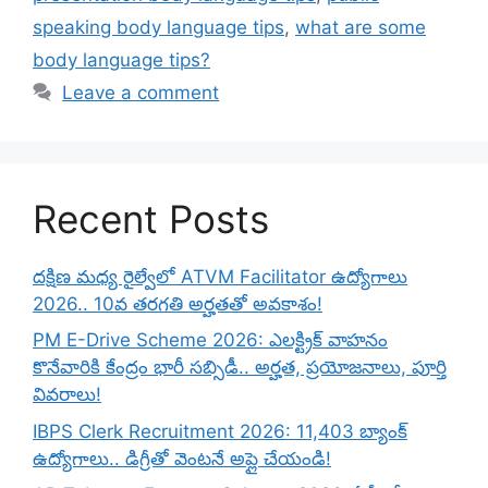
speaking body language tips
,
what are some
body language tips?
Leave a comment
Recent Posts
దక్షిణ మధ్య రైల్వేలో ATVM Facilitator ఉద్యోగాలు
2026.. 10వ తరగతి అర్హతతో అవకాశం!
PM E-Drive Scheme 2026: ఎలక్ట్రిక్ వాహనం
కొనేవారికి కేంద్రం భారీ సబ్సిడీ.. అర్హత, ప్రయోజనాలు, పూర్తి
వివరాలు!
IBPS Clerk Recruitment 2026: 11,403 బ్యాంక్
ఉద్యోగాలు.. డిగ్రీతో వెంటనే అప్లై చేయండి!