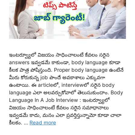
ఇంటర్వ్యూలో విజయం సాధించాలంటే కేవలం సరైన
answers ఇవ్వడమే కాకుండా, body language కూడా
కీలక పాత్ర పోషిస్తుంది. Proper body language ఉంటేనే
మీరు కోరుకున్న job పొందే అవకాశాలు ఎక్కువగా
ఉంటాయి. ఈ articleలో, interviewలో సరైన body
language ఎలా అలవర్చుకోవాలో తెలుసుకుందాం. Body
Language In A Job Interview : ఇంటర్వ్యూలో
విజయం సాధించాలంటే కేవలం సరైన సమాధానాలు
ఇవ్వడమే కాదు, మనం ఎలా ప్రవర్తిస్తున్నామో కూడా చాలా
కీలకం. …
Read more