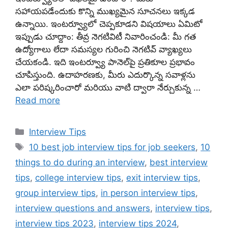
సహాయపడేందుకు కొన్ని ముఖ్యమైన సూచనలు ఇక్కడ
ఉన్నాయి. ఇంటర్వ్యూలో చెప్పకూడని విషయాలు ఏమిటో
ఇప్పుడు చూద్దాం: తీవ్ర నెగటివిటీ నివారించండి: మీ గత
ఉద్యోగాలు లేదా సమస్యల గురించి నెగటివ్ వ్యాఖ్యలు
చేయకండి. ఇది ఇంటర్వ్యూ పానెల్‌పై ప్రతికూల ప్రభావం
చూపిస్తుంది. ఉదాహరణకు, మీరు ఎదుర్కొన్న సవాళ్లను
ఎలా పరిష్కరించారో మరియు వాటి ద్వారా నేర్చుకున్న …
Read more
Categories
Interview Tips
Tags
10 best job interview tips for job seekers
,
10
things to do during an interview
,
best interview
tips
,
college interview tips
,
exit interview tips
,
group interview tips
,
in person interview tips
,
interview questions and answers
,
interview tips
,
interview tips 2023
,
interview tips 2024
,