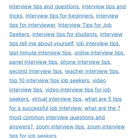
interview tips and questions
,
interview tips and
tricks
,
interview tips for beginners
,
interview
tips for interviewer
,
Interview Tips for Job
Seekers
,
interview tips for students
,
interview
tips tell me about yourself
,
job interview tips
,
last minute interview tips
,
online interview tips
,
panel interview tips
,
phone interview tips
,
second interview tips
,
teacher interview tips
,
top 10 interview tips job seekers
,
video
interview tips
,
video interview tips for job
seekers
,
virtual interview tips
,
what are 5 tips
for a successful job interview
,
what are the 7
most common interview questions and
answers?
,
zoom interview tips
,
zoom interview
tips for job seekers