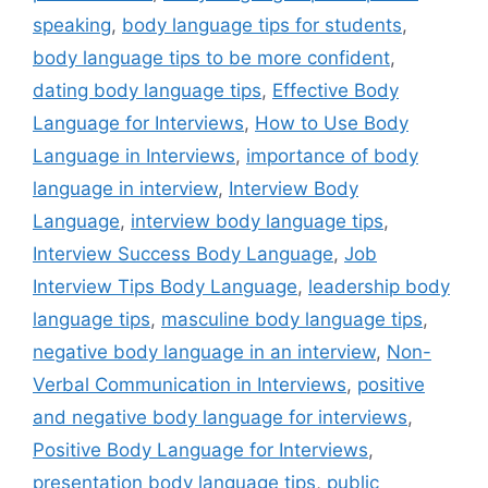
speaking
,
body language tips for students
,
body language tips to be more confident
,
dating body language tips
,
Effective Body
Language for Interviews
,
How to Use Body
Language in Interviews
,
importance of body
language in interview
,
Interview Body
Language
,
interview body language tips
,
Interview Success Body Language
,
Job
Interview Tips Body Language
,
leadership body
language tips
,
masculine body language tips
,
negative body language in an interview
,
Non-
Verbal Communication in Interviews
,
positive
and negative body language for interviews
,
Positive Body Language for Interviews
,
presentation body language tips
,
public