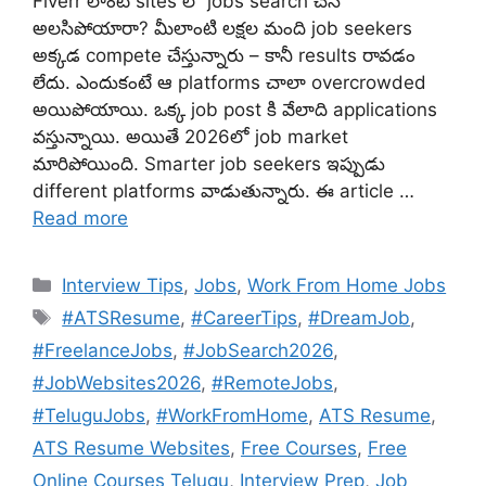
Fiverr లాంటి sites లో jobs search చేసి
అలసిపోయారా? మీలాంటి లక్షల మంది job seekers
అక్కడ compete చేస్తున్నారు – కానీ results రావడం
లేదు. ఎందుకంటే ఆ platforms చాలా overcrowded
అయిపోయాయి. ఒక్క job post కి వేలాది applications
వస్తున్నాయి. అయితే 2026లో job market
మారిపోయింది. Smarter job seekers ఇప్పుడు
different platforms వాడుతున్నారు. ఈ article …
Read more
Categories
Interview Tips
,
Jobs
,
Work From Home Jobs
Tags
#ATSResume
,
#CareerTips
,
#DreamJob
,
#FreelanceJobs
,
#JobSearch2026
,
#JobWebsites2026
,
#RemoteJobs
,
#TeluguJobs
,
#WorkFromHome
,
ATS Resume
,
ATS Resume Websites
,
Free Courses
,
Free
Online Courses Telugu
,
Interview Prep
,
Job