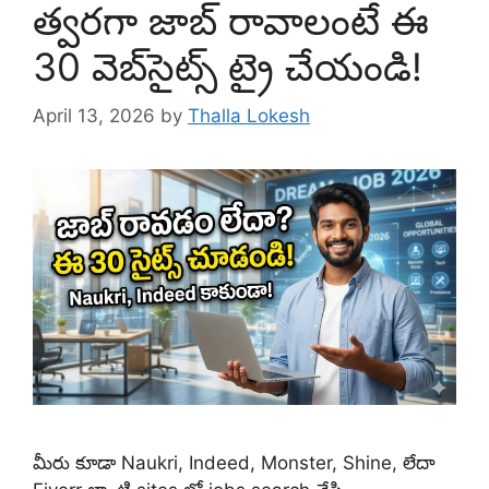
త్వరగా జాబ్ రావాలంటే ఈ
30 వెబ్‌సైట్స్ ట్రై చేయండి!
April 13, 2026
by
Thalla Lokesh
మీరు కూడా Naukri, Indeed, Monster, Shine, లేదా