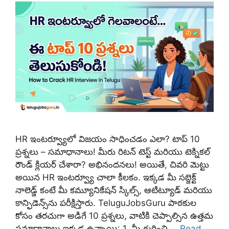
HR ఇంటర్వ్యూలో విజయం సాధించడం ఎలా? టాప్ 10
ప్రశ్నలు – సమాధానాలు! మీరు రిటన్ టెస్ట్ మరియు టెక్నికల్
రౌండ్ క్లియర్ చేశారా? అభినందనలు! అయితే, చివరి మెట్టు
అయిన HR ఇంటర్వ్యూ చాలా కీలకం. ఇక్కడ మీ సబ్జెక్ట్
నాలెడ్జ్ కంటే మీ కమ్యూనికేషన్ స్కిల్స్, ఆటిట్యూడ్ మరియు
కాన్ఫిడెన్స్‌ను పరీక్షిస్తారు. TeluguJobsGuru పాఠకుల
కోసం తరచుగా అడిగే 10 ప్రశ్నలు, వాటికి చెప్పాల్సిన ఉత్తమ
సమాధానాలు ఇక్కడ ఉన్నాయి: 1. మీ గురించి …
Read