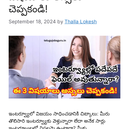
చెప్పకండి!
September 18, 2024
by
Thalla Lokesh
ఇంటర్వ్యూలో విజయం సాధించడానికి చిట్కాలు: మీరు
తొలిసారి ఇంటర్వ్యూకు వెళ్తున్నారా లేదా అనేక సార్లు
ఇంటర్వ్యూలలో విఫలమై ఉంటారా? మీకు