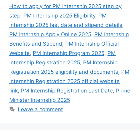
How to apply for PM Internship 2025 step by
step
,
PM Internship 2025 Eligibility
,
PM
Internship 2025 last date and stipend details
,
PM Internship Apply Online 2025
,
PM Internship
Benefits and Stipend
,
PM Internship Official
Website
,
PM Internship Program 2025
,
PM
Internship Registration 2025
,
PM Internship
Registration 2025 eligibility and documents
,
PM
Internship Registration 2025 official website
link
,
PM Internship Registration Last Date
,
Prime
Minister Internship 2025
Leave a comment