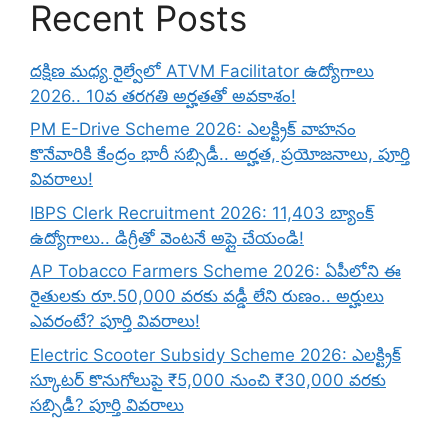
Recent Posts
దక్షిణ మధ్య రైల్వేలో ATVM Facilitator ఉద్యోగాలు
2026.. 10వ తరగతి అర్హతతో అవకాశం!
PM E-Drive Scheme 2026: ఎలక్ట్రిక్ వాహనం
కొనేవారికి కేంద్రం భారీ సబ్సిడీ.. అర్హత, ప్రయోజనాలు, పూర్తి
వివరాలు!
IBPS Clerk Recruitment 2026: 11,403 బ్యాంక్
ఉద్యోగాలు.. డిగ్రీతో వెంటనే అప్లై చేయండి!
AP Tobacco Farmers Scheme 2026: ఏపీలోని ఈ
రైతులకు రూ.50,000 వరకు వడ్డీ లేని రుణం.. అర్హులు
ఎవరంటే? పూర్తి వివరాలు!
Electric Scooter Subsidy Scheme 2026: ఎలక్ట్రిక్
స్కూటర్ కొనుగోలుపై ₹5,000 నుంచి ₹30,000 వరకు
సబ్సిడీ? పూర్తి వివరాలు