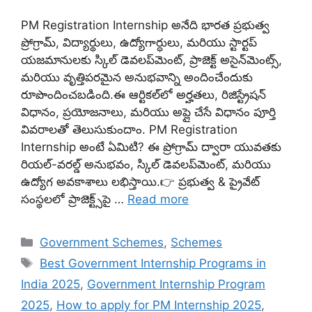
PM Registration Internship అనేది భారత ప్రభుత్వ
ప్రోగ్రామ్, విద్యార్థులు, ఉద్యోగార్ధులు, మరియు స్టార్టప్
యజమానులకు స్కిల్ డెవలప్‌మెంట్, ప్రాజెక్ట్ అసైన్‌మెంట్స్,
మరియు వృత్తిపరమైన అనుభవాన్ని అందించేందుకు
రూపొందించబడింది.ఈ ఆర్టికల్‌లో అర్హతలు, రిజిస్ట్రేషన్
విధానం, ప్రయోజనాలు, మరియు అప్లై చేసే విధానం పూర్తి
వివరాలతో తెలుసుకుందాం. PM Registration
Internship అంటే ఏమిటి? ఈ ప్రోగ్రామ్‌ ద్వారా యువతకు
రియల్-వరల్డ్ అనుభవం, స్కిల్ డెవలప్‌మెంట్, మరియు
ఉద్యోగ అవకాశాలు లభిస్తాయి.👉 ప్రభుత్వ & ప్రైవేట్
సంస్థలలో ప్రాజెక్ట్స్‌పై …
Read more
Categories
Government Schemes
,
Schemes
Tags
Best Government Internship Programs in
India 2025
,
Government Internship Program
2025
,
How to apply for PM Internship 2025
,