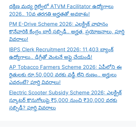
దక్షిణ మధ్య రైల్వేలో ATVM Facilitator ఉద్యోగాలు
2026.. 10వ తరగతి అర్హతతో అవకాశం!
PM E-Drive Scheme 2026: ఎలక్ట్రిక్ వాహనం
కొనేవారికి కేంద్రం భారీ సబ్సిడీ.. అర్హత, ప్రయోజనాలు, పూర్తి
వివరాలు!
IBPS Clerk Recruitment 2026: 11,403 బ్యాంక్
ఉద్యోగాలు.. డిగ్రీతో వెంటనే అప్లై చేయండి!
AP Tobacco Farmers Scheme 2026: ఏపీలోని ఈ
రైతులకు రూ.50,000 వరకు వడ్డీ లేని రుణం.. అర్హులు
ఎవరంటే? పూర్తి వివరాలు!
Electric Scooter Subsidy Scheme 2026: ఎలక్ట్రిక్
స్కూటర్ కొనుగోలుపై ₹5,000 నుంచి ₹30,000 వరకు
సబ్సిడీ? పూర్తి వివరాలు