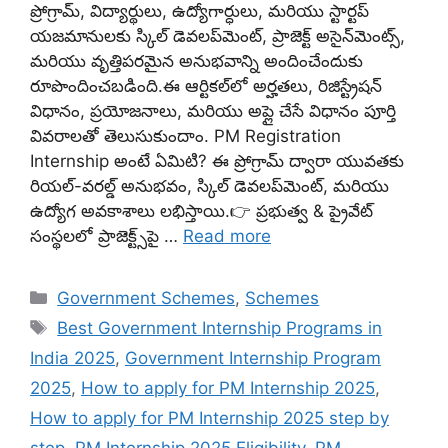
ప్రోగ్రామ్, విద్యార్థులు, ఉద్యోగార్ధులు, మరియు స్టార్టప్
యజమానులకు స్కిల్ డెవలప్‌మెంట్, ప్రాజెక్ట్ అసైన్‌మెంట్స్,
మరియు వృత్తిపరమైన అనుభవాన్ని అందించేందుకు
రూపొందించబడింది.ఈ ఆర్టికల్‌లో అర్హతలు, రిజిస్ట్రేషన్
విధానం, ప్రయోజనాలు, మరియు అప్లై చేసే విధానం పూర్తి
వివరాలతో తెలుసుకుందాం. PM Registration
Internship అంటే ఏమిటి? ఈ ప్రోగ్రామ్‌ ద్వారా యువతకు
రియల్-వరల్డ్ అనుభవం, స్కిల్ డెవలప్‌మెంట్, మరియు
ఉద్యోగ అవకాశాలు లభిస్తాయి.👉 ప్రభుత్వ & ప్రైవేట్
సంస్థలలో ప్రాజెక్ట్స్‌పై …
Read more
Categories
Government Schemes
,
Schemes
Tags
Best Government Internship Programs in
India 2025
,
Government Internship Program
2025
,
How to apply for PM Internship 2025
,
How to apply for PM Internship 2025 step by
step
,
PM Internship 2025 Eligibility
,
PM