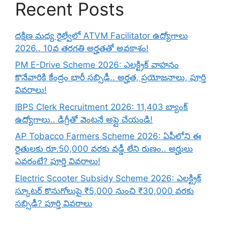
Recent Posts
దక్షిణ మధ్య రైల్వేలో ATVM Facilitator ఉద్యోగాలు
2026.. 10వ తరగతి అర్హతతో అవకాశం!
PM E-Drive Scheme 2026: ఎలక్ట్రిక్ వాహనం
కొనేవారికి కేంద్రం భారీ సబ్సిడీ.. అర్హత, ప్రయోజనాలు, పూర్తి
వివరాలు!
IBPS Clerk Recruitment 2026: 11,403 బ్యాంక్
ఉద్యోగాలు.. డిగ్రీతో వెంటనే అప్లై చేయండి!
AP Tobacco Farmers Scheme 2026: ఏపీలోని ఈ
రైతులకు రూ.50,000 వరకు వడ్డీ లేని రుణం.. అర్హులు
ఎవరంటే? పూర్తి వివరాలు!
Electric Scooter Subsidy Scheme 2026: ఎలక్ట్రిక్
స్కూటర్ కొనుగోలుపై ₹5,000 నుంచి ₹30,000 వరకు
సబ్సిడీ? పూర్తి వివరాలు