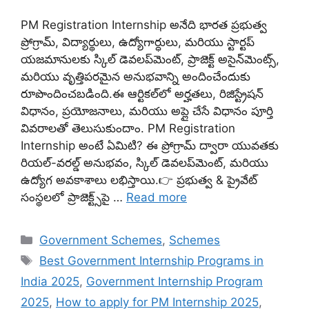
PM Registration Internship అనేది భారత ప్రభుత్వ
ప్రోగ్రామ్, విద్యార్థులు, ఉద్యోగార్ధులు, మరియు స్టార్టప్
యజమానులకు స్కిల్ డెవలప్‌మెంట్, ప్రాజెక్ట్ అసైన్‌మెంట్స్,
మరియు వృత్తిపరమైన అనుభవాన్ని అందించేందుకు
రూపొందించబడింది.ఈ ఆర్టికల్‌లో అర్హతలు, రిజిస్ట్రేషన్
విధానం, ప్రయోజనాలు, మరియు అప్లై చేసే విధానం పూర్తి
వివరాలతో తెలుసుకుందాం. PM Registration
Internship అంటే ఏమిటి? ఈ ప్రోగ్రామ్‌ ద్వారా యువతకు
రియల్-వరల్డ్ అనుభవం, స్కిల్ డెవలప్‌మెంట్, మరియు
ఉద్యోగ అవకాశాలు లభిస్తాయి.👉 ప్రభుత్వ & ప్రైవేట్
సంస్థలలో ప్రాజెక్ట్స్‌పై …
Read more
Categories
Government Schemes
,
Schemes
Tags
Best Government Internship Programs in
India 2025
,
Government Internship Program
2025
,
How to apply for PM Internship 2025
,