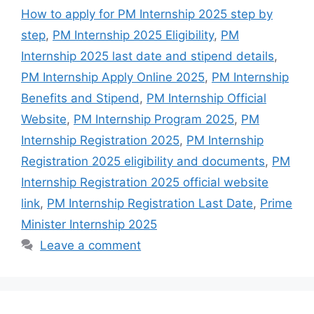
How to apply for PM Internship 2025 step by
step
,
PM Internship 2025 Eligibility
,
PM
Internship 2025 last date and stipend details
,
PM Internship Apply Online 2025
,
PM Internship
Benefits and Stipend
,
PM Internship Official
Website
,
PM Internship Program 2025
,
PM
Internship Registration 2025
,
PM Internship
Registration 2025 eligibility and documents
,
PM
Internship Registration 2025 official website
link
,
PM Internship Registration Last Date
,
Prime
Minister Internship 2025
Leave a comment