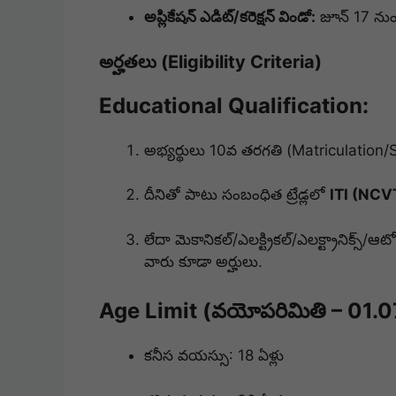
అప్లికేషన్ ఎడిట్/కరెక్షన్ విండో:
జూన్ 17 నుం
అర్హతలు (Eligibility Criteria)
Educational Qualification:
అభ్యర్థులు 10వ తరగతి (Matriculation/SS
దీనితో పాటు సంబంధిత ట్రేడ్లలో
ITI (NC
లేదా మెకానికల్/ఎలక్ట్రికల్/ఎలక్ట్రానిక్స్/
వారు కూడా అర్హులు.
Age Limit (వయోపరిమితి – 01.07
కనీస వయస్సు: 18 ఏళ్లు