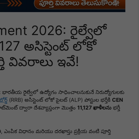
ent 2026: రైల్వేలో
,127 అసిస్టెంట్ లోకో
్తి వివరాలు ఇవే!
:
భారతీయ రైల్వేలో ఉద్యోగం సాధించాలనుకునే నిరుద్యోగులకు
ోర్డ్
(RRB) అసిస్టెంట్ లోకో పైలట్ (ALP) పోస్టుల భర్తీకి
CEN
ూట్‌మెంట్ ద్వారా దేశవ్యాప్తంగా మొత్తం
11,127 ఖాళీలను
భర్తీ
ఎంపిక విధానం మరియు దరఖాస్తు ప్రక్రియ వంటి పూర్తి