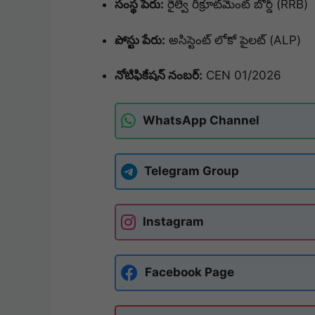
సంస్థ పేరు:
రైల్వే రిక్రూట్‌మెంట్ బోర్డ్ (RRB)
పోస్టు పేరు:
అసిస్టెంట్ లోకో పైలట్ (ALP)
నోటిఫికేషన్ నంబర్:
CEN 01/2026
WhatsApp Channel
Telegram Group
Instagram
Facebook Page