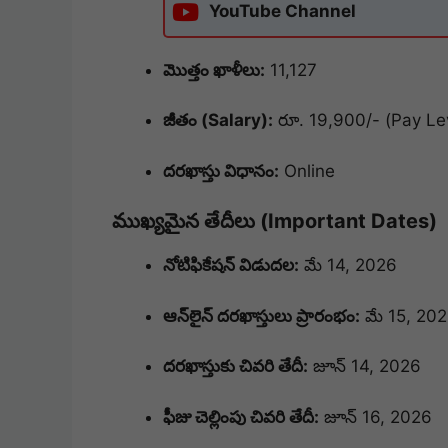
YouTube Channel
మొత్తం ఖాళీలు:
11,127
జీతం (Salary):
రూ.
19,900/- (Pay Le
దరఖాస్తు విధానం:
Online
ముఖ్యమైన తేదీలు (Important Dates)
నోటిఫికేషన్ విడుదల:
మే 14, 2026
ఆన్‌లైన్ దరఖాస్తులు ప్రారంభం:
మే 15, 20
దరఖాస్తుకు చివరి తేదీ:
జూన్ 14, 2026
ఫీజు చెల్లింపు చివరి తేదీ:
జూన్ 16, 2026