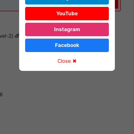
Subscribe
YouTube
Instagram
vel-2) తో పాటు ఇతర అలవెన్సులు.
Facebook
Close ✖
26