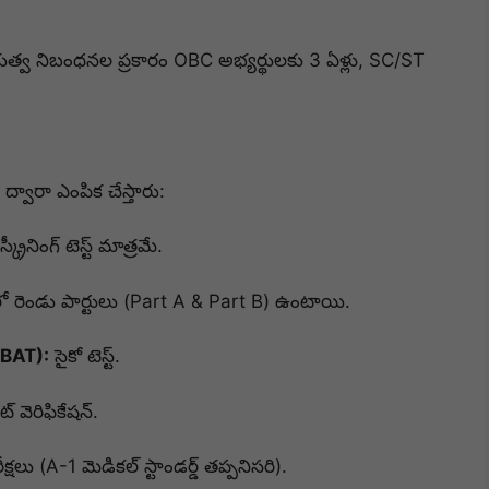
భుత్వ నిబంధనల ప్రకారం OBC అభ్యర్థులకు 3 ఏళ్లు, SC/ST
్వారా ఎంపిక చేస్తారు:
్రీనింగ్ టెస్ట్ మాత్రమే.
 రెండు పార్టులు (Part A & Part B) ఉంటాయి.
BAT):
సైకో టెస్ట్.
ేట్ వెరిఫికేషన్.
క్షలు (A-1 మెడికల్ స్టాండర్డ్ తప్పనిసరి).