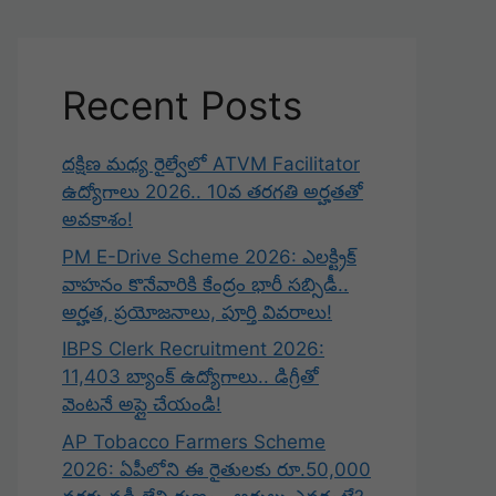
Recent Posts
దక్షిణ మధ్య రైల్వేలో ATVM Facilitator
ఉద్యోగాలు 2026.. 10వ తరగతి అర్హతతో
అవకాశం!
PM E-Drive Scheme 2026: ఎలక్ట్రిక్
వాహనం కొనేవారికి కేంద్రం భారీ సబ్సిడీ..
అర్హత, ప్రయోజనాలు, పూర్తి వివరాలు!
IBPS Clerk Recruitment 2026:
11,403 బ్యాంక్ ఉద్యోగాలు.. డిగ్రీతో
వెంటనే అప్లై చేయండి!
AP Tobacco Farmers Scheme
2026: ఏపీలోని ఈ రైతులకు రూ.50,000