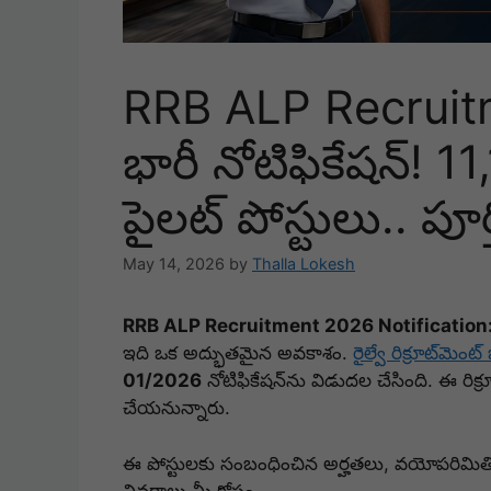
RRB ALP Recruitm
భారీ నోటిఫికేషన్! 11
పైలట్ పోస్టులు.. పూర
May 14, 2026
by
Thalla Lokesh
RRB ALP Recruitment 2026 Notification
ఇది ఒక అద్భుతమైన అవకాశం.
రైల్వే రిక్రూట్‌మెంట్ బ
01/2026
నోటిఫికేషన్‌ను విడుదల చేసింది.
ఈ రిక్ర
చేయనున్నారు.
ఈ పోస్టులకు సంబంధించిన అర్హతలు, వయోపరిమితి, 
వివరాలు మీ కోసం..