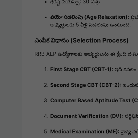
గరిష్ట వయస్సు: 30 ఏళ్లు
వయో సడలింపు (Age Relaxation):
ప్ర
అభ్యర్థులకు 5 ఏళ్ల సడలింపు ఉంటుంది.
ఎంపిక విధానం (Selection Process)
RRB ALP ఉద్యోగాలకు అభ్యర్థులను ఈ క్రింది దశల ద
First Stage CBT (CBT-1):
ఇది కేవలం స్క
Second Stage CBT (CBT-2):
ఇందులో
Computer Based Aptitude Test (C
Document Verification (DV):
సర్టిఫిక
Medical Examination (ME):
వైద్య పరీ