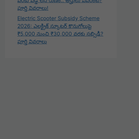
వరకు వడ్డీ లేని రుణం.. అర్హులు ఎవరంటే?
పూర్తి వివరాలు!
Electric Scooter Subsidy Scheme
2026: ఎలక్ట్రిక్ స్కూటర్ కొనుగోలుపై
₹5,000 నుంచి ₹30,000 వరకు సబ్సిడీ?
పూర్తి వివరాలు