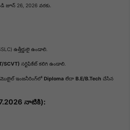
డి జూన్ 26, 2026 వరకు.
LC) ఉత్తీర్ణులై ఉండాలి.
VT/SCVT)
సర్టిఫికేట్ కలిగి ఉండాలి.
ఆటోమొబైల్ ఇంజనీరింగ్‌లో
Diploma
లేదా
B.E/B.Tech
చేసిన
.2026 నాటికి):