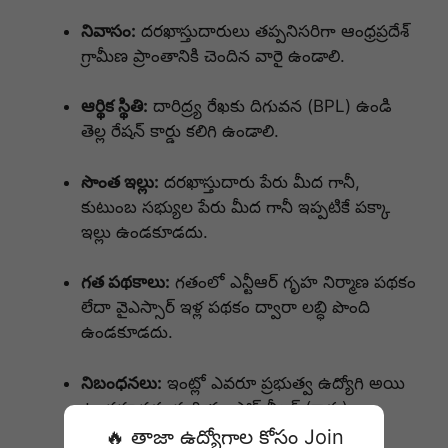
నివాసం:
దరఖాస్తుదారులు తప్పనిసరిగా ఆంధ్రప్రదేశ్
గ్రామీణ ప్రాంతానికి చెందిన వారై ఉండాలి.
ఆర్థిక స్థితి:
దారిద్ర్య రేఖకు దిగువన (BPL) ఉండి
తెల్ల రేషన్ కార్డు కలిగి ఉండాలి.
సొంత ఇల్లు:
దరఖాస్తుదారు పేరు మీద గానీ,
కుటుంబ సభ్యుల పేరు మీద గానీ ఇప్పటికే పక్కా
ఇల్లు ఉండకూడదు.
గత పథకాలు:
గతంలో ఎన్టీఆర్ గృహ నిర్మాణ పథకం
లేదా వైఎస్సార్ ఇళ్ల పథకం ద్వారా లబ్ధి పొంది
ఉండకూడదు.
నిబంధనలు:
ఇంట్లో ఎవరూ ప్రభుత్వ ఉద్యోగి అయి
ఉండకూడదు మరియు ఫోర్ వీలర్ (కారు)
ఉండకూడదు.
🔥 తాజా ఉద్యోగాల కోసం Join