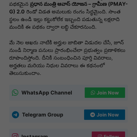
పథకమైన
ప్రధాన మంత్రి ఆవాస్ యోజన – గ్రామీణ (PMAY-
G) 2.0
రెండో విడత అమలుకు రంగం సిద్ధమైంది. సొంత
స్థలం ఉండి ఇల్లు కట్టుకోలేక ఇబ్బంది పడుతున్న లక్షలాది
మందికి ఈ పథకం ద్వారా లబ్ధి చేకూరనుంది.
మే నెల ఆఖరు నాటికి అర్హుల జాబితా విడుదల చేసి, జూన్
నుండి నిర్మాణ పనులు ప్రారంభించేలా ప్రభుత్వం ప్రణాళికలు
రూపొందిస్తోంది. దీనికి సంబంధించిన పూర్తి వివరాలు,
అర్హతలు మరియు నిధుల వివరాలు ఈ కథనంలో
తెలుసుకుందాం.
WhatsApp Channel
Join Now
Telegram Group
Join Now
Instagram
Follow