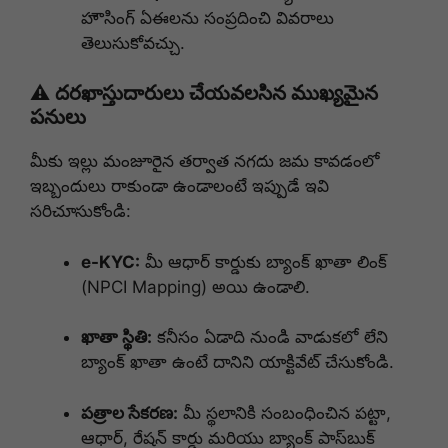
హౌసింగ్ ఏఈలను సంప్రదించి వివరాలు
తెలుసుకోవచ్చు.
⚠️ దరఖాస్తుదారులు చేయవలసిన ముఖ్యమైన
పనులు
మీకు ఇల్లు మంజూరైన తర్వాత నగదు జమ కావడంలో
ఇబ్బందులు రాకుండా ఉండాలంటే ఇప్పుడే ఇవి
సరిచూసుకోండి:
e-KYC:
మీ ఆధార్ కార్డుకు బ్యాంక్ ఖాతా లింక్
(NPCI Mapping) అయి ఉండాలి.
ఖాతా స్థితి:
కనీసం ఏడాది నుండి వాడుకలో లేని
బ్యాంక్ ఖాతా ఉంటే దానిని యాక్టివేట్ చేసుకోండి.
పత్రాల సేకరణ:
మీ స్థలానికి సంబంధించిన పట్టా,
ఆధార్, రేషన్ కార్డు మరియు బ్యాంక్ పాస్‌బుక్