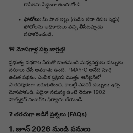
కాపీలను సిద్ధంగా ఉంచుకోండి.
ఫోటోలు:
మీ పాత ఇల్లు (గుడిసె లేదా రేకుల షెడ్డు)
ఫోటోలను అధికారులు వచ్చి తీసేటప్పుడు
సహకరించండి.
🚨 మోసగాళ్ల పట్ల జాగ్రత్త!
ప్రభుత్వ పథకాల పేరుతో కొంతమంది మధ్యవర్తులు డబ్బులు
వసూలు చేసే అవకాశం ఉంది. PMAY-G అనేది పూర్తి
ఉచిత పథకం. ఎంపిక ప్రక్రియ మొత్తం ఆన్‌లైన్‌లో
పారదర్శకంగా జరుగుతుంది. కాబట్టి ఎవరికీ డబ్బులు ఇచ్చి
మోసపోకండి. ఏదైనా సమస్య ఉంటే నేరుగా 1902
హెల్ప్‌లైన్ నంబర్‌కు ఫిర్యాదు చేయండి.
❓ తరచుగా అడిగే ప్రశ్నలు (FAQs)
1. జూన్ 2026 నుండి పనులు