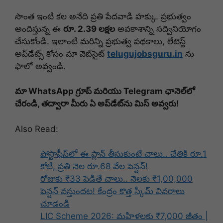
సొంత ఇంటి కల అనేది ప్రతి పేదవాడి హక్కు. ప్రభుత్వం
అందిస్తున్న ఈ
రూ. 2.39 లక్షల
అవకాశాన్ని సద్వినియోగం
చేసుకోండి. ఇలాంటి మరిన్ని ప్రభుత్వ పథకాలు, లేటెస్ట్
అప్‌డేట్స్ కోసం మా వెబ్‌సైట్
telugujobsguru.in
ను
ఫాలో అవ్వండి.
మా WhatsApp గ్రూప్ మరియు Telegram ఛానెల్‌లో
చేరండి, తద్వారా మీరు ఏ అప్‌డేట్‌ను మిస్ అవ్వరు!
Also Read:
పోస్టాఫీస్‌లో ఈ ప్లాన్ తీసుకుంటే చాలు.. చేతికి రూ.1
కోటి, ప్రతి నెల రూ.68 వేల పెన్షన్!
రోజుకు ₹33 పెడితే చాలు.. నెలకు ₹1,00,000
పెన్షన్ వస్తుందట! కేంద్రం కొత్త స్కీమ్ వివరాలు
చూడండి
LIC Scheme 2026: మహిళలకు ₹7,000 జీతం |