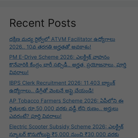
Recent Posts
దక్షిణ మధ్య రైల్వేలో ATVM Facilitator ఉద్యోగాలు
2026.. 10వ తరగతి అర్హతతో అవకాశం!
PM E-Drive Scheme 2026: ఎలక్ట్రిక్ వాహనం
కొనేవారికి కేంద్రం భారీ సబ్సిడీ.. అర్హత, ప్రయోజనాలు, పూర్తి
వివరాలు!
IBPS Clerk Recruitment 2026: 11,403 బ్యాంక్
ఉద్యోగాలు.. డిగ్రీతో వెంటనే అప్లై చేయండి!
AP Tobacco Farmers Scheme 2026: ఏపీలోని ఈ
రైతులకు రూ.50,000 వరకు వడ్డీ లేని రుణం.. అర్హులు
ఎవరంటే? పూర్తి వివరాలు!
Electric Scooter Subsidy Scheme 2026: ఎలక్ట్రిక్
స్కూటర్ కొనుగోలుపై ₹5,000 నుంచి ₹30,000 వరకు