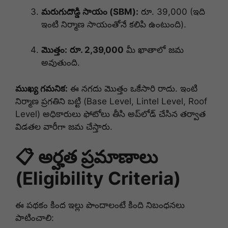
మరుగుదొడ్డి సాయం (SBM):
రూ. 39,000 (ఇది
ఇంటి నిర్మాణ సాయంతోనే కలిపి ఉంటుంది).
మొత్తం:
రూ. 2,39,000
మీ ఖాతాలో జమ
అవుతుంది.
ముఖ్య గమనిక:
ఈ నగదు మొత్తం ఒకేసారి రాదు. ఇంటి
నిర్మాణ ప్రగతిని బట్టి (Base Level, Lintel Level, Roof
Level) అధికారులు ఫోటోలు తీసి అప్‌లోడ్ చేసిన తర్వాత
విడతల వారీగా జమ చేస్తారు.
📋 అర్హత ప్రమాణాలు
(Eligibility Criteria)
ఈ పథకం కింద ఇల్లు పొందాలంటే కింది నిబంధనలు
పాటించాలి: