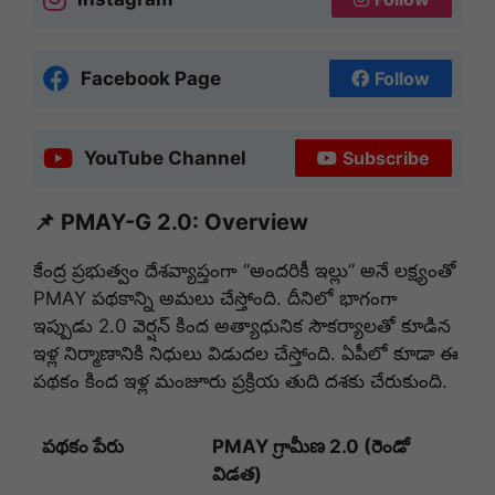
Facebook Page
Follow
YouTube Channel
Subscribe
📌 PMAY-G 2.0: Overview
కేంద్ర ప్రభుత్వం దేశవ్యాప్తంగా “అందరికీ ఇల్లు” అనే లక్ష్యంతో
PMAY పథకాన్ని అమలు చేస్తోంది. దీనిలో భాగంగా
ఇప్పుడు 2.0 వెర్షన్ కింద అత్యాధునిక సౌకర్యాలతో కూడిన
ఇళ్ల నిర్మాణానికి నిధులు విడుదల చేస్తోంది. ఏపీలో కూడా ఈ
పథకం కింద ఇళ్ల మంజూరు ప్రక్రియ తుది దశకు చేరుకుంది.
పథకం పేరు
PMAY గ్రామీణ 2.0 (రెండో
విడత)