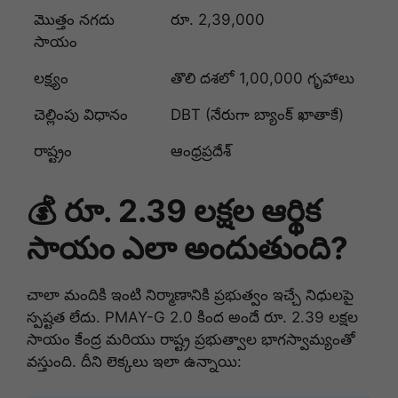
మొత్తం నగదు
రూ. 2,39,000
సాయం
లక్ష్యం
తొలి దశలో 1,00,000 గృహాలు
చెల్లింపు విధానం
DBT (నేరుగా బ్యాంక్ ఖాతాకే)
రాష్ట్రం
ఆంధ్రప్రదేశ్
💰 రూ. 2.39 లక్షల ఆర్థిక
సాయం ఎలా అందుతుంది?
చాలా మందికి ఇంటి నిర్మాణానికి ప్రభుత్వం ఇచ్చే నిధులపై
స్పష్టత లేదు. PMAY-G 2.0 కింద అందే రూ. 2.39 లక్షల
సాయం కేంద్ర మరియు రాష్ట్ర ప్రభుత్వాల భాగస్వామ్యంతో
వస్తుంది. దీని లెక్కలు ఇలా ఉన్నాయి: