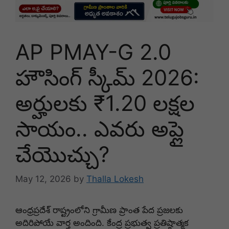
AP PMAY-G 2.0
హౌసింగ్ స్కీమ్ 2026:
అర్హులకు ₹1.20 లక్షల
సాయం.. ఎవరు అప్లై
చేయొచ్చు?
May 12, 2026
by
Thalla Lokesh
ఆంధ్రప్రదేశ్ రాష్ట్రంలోని గ్రామీణ ప్రాంత పేద ప్రజలకు
అదిరిపోయే వార్త అందింది. కేంద్ర ప్రభుత్వ ప్రతిష్ఠాత్మక