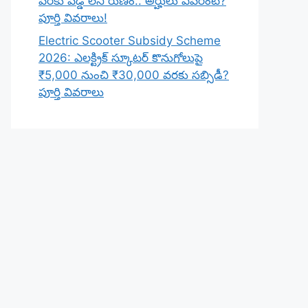
వరకు వడ్డీ లేని రుణం.. అర్హులు ఎవరంటే?
పూర్తి వివరాలు!
Electric Scooter Subsidy Scheme
2026: ఎలక్ట్రిక్ స్కూటర్ కొనుగోలుపై
₹5,000 నుంచి ₹30,000 వరకు సబ్సిడీ?
పూర్తి వివరాలు