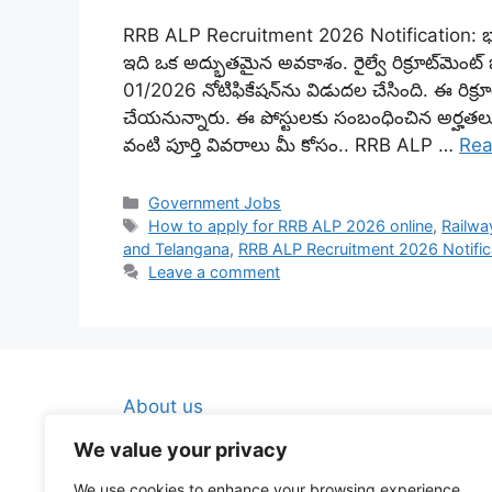
RRB ALP Recruitment 2026 Notification: భార
ఇది ఒక అద్భుతమైన అవకాశం. రైల్వే రిక్రూట్‌మెంట్ బో
01/2026 నోటిఫికేషన్‌ను విడుదల చేసింది. ఈ రిక్రూట
చేయనున్నారు. ఈ పోస్టులకు సంబంధించిన అర్హతలు
వంటి పూర్తి వివరాలు మీ కోసం.. RRB ALP …
Rea
Categories
Government Jobs
Tags
How to apply for RRB ALP 2026 online
,
Railwa
and Telangana
,
RRB ALP Recruitment 2026 Notific
Leave a comment
About us
Contact Us
We value your privacy
Disclaimer
We use cookies to enhance your browsing experience,