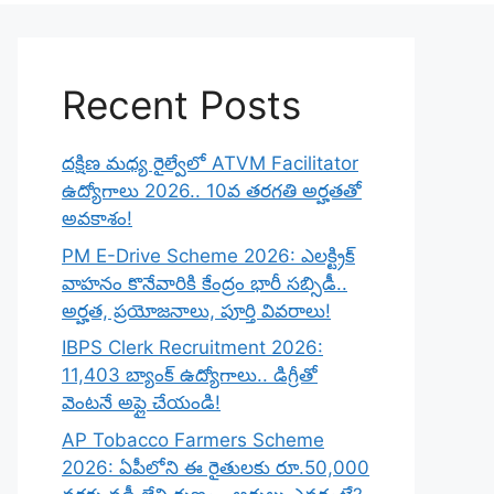
Recent Posts
దక్షిణ మధ్య రైల్వేలో ATVM Facilitator
ఉద్యోగాలు 2026.. 10వ తరగతి అర్హతతో
అవకాశం!
PM E-Drive Scheme 2026: ఎలక్ట్రిక్
వాహనం కొనేవారికి కేంద్రం భారీ సబ్సిడీ..
అర్హత, ప్రయోజనాలు, పూర్తి వివరాలు!
IBPS Clerk Recruitment 2026:
11,403 బ్యాంక్ ఉద్యోగాలు.. డిగ్రీతో
వెంటనే అప్లై చేయండి!
AP Tobacco Farmers Scheme
2026: ఏపీలోని ఈ రైతులకు రూ.50,000