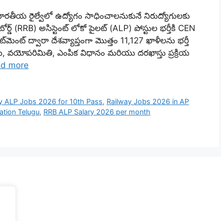
తీయ రైల్వేలో ఉద్యోగం సాధించాలనుకునే నిరుద్యోగులకు
ర్డ్ (RRB) అసిస్టెంట్ లోకో పైలట్ (ALP) పోస్టుల భర్తీకి CEN
్‌మెంట్ ద్వారా దేశవ్యాప్తంగా మొత్తం 11,127 ఖాళీలను భర్తీ
, వయోపరిమితి, ఎంపిక విధానం మరియు దరఖాస్తు ప్రక్రియ
d more
y ALP Jobs 2026 for 10th Pass
,
Railway Jobs 2026 in AP
ation Telugu
,
RRB ALP Salary 2026 per month