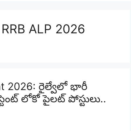
r RRB ALP 2026
2026: రైల్వేలో భారీ
్టెంట్ లోకో పైలట్ పోస్టులు..