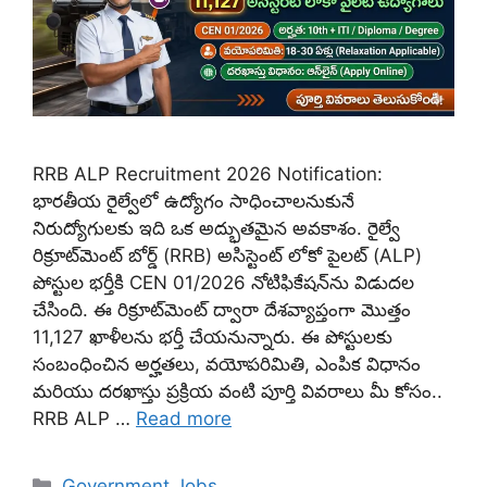
RRB ALP Recruitment 2026 Notification:
భారతీయ రైల్వేలో ఉద్యోగం సాధించాలనుకునే
నిరుద్యోగులకు ఇది ఒక అద్భుతమైన అవకాశం. రైల్వే
రిక్రూట్‌మెంట్ బోర్డ్ (RRB) అసిస్టెంట్ లోకో పైలట్ (ALP)
పోస్టుల భర్తీకి CEN 01/2026 నోటిఫికేషన్‌ను విడుదల
చేసింది. ఈ రిక్రూట్‌మెంట్ ద్వారా దేశవ్యాప్తంగా మొత్తం
11,127 ఖాళీలను భర్తీ చేయనున్నారు. ఈ పోస్టులకు
సంబంధించిన అర్హతలు, వయోపరిమితి, ఎంపిక విధానం
మరియు దరఖాస్తు ప్రక్రియ వంటి పూర్తి వివరాలు మీ కోసం..
RRB ALP …
Read more
Categories
Government Jobs