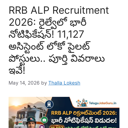
RRB ALP Recruitment
2026: రైల్వేలో భారీ
నోటిఫికేషన్! 11,127
అసిస్టెంట్ లోకో పైలట్
పోస్టులు.. పూర్తి వివరాలు
ఇవే!
May 14, 2026
by
Thalla Lokesh