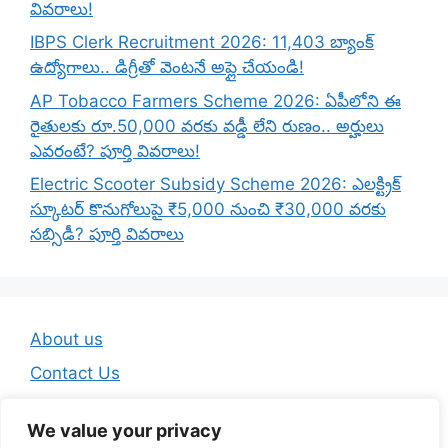
వివరాలు!
IBPS Clerk Recruitment 2026: 11,403 బ్యాంక్
ఉద్యోగాలు.. డిగ్రీతో వెంటనే అప్లై చేయండి!
AP Tobacco Farmers Scheme 2026: ఏపీలోని ఈ
రైతులకు రూ.50,000 వరకు వడ్డీ లేని రుణం.. అర్హులు
ఎవరంటే? పూర్తి వివరాలు!
Electric Scooter Subsidy Scheme 2026: ఎలక్ట్రిక్
స్కూటర్ కొనుగోలుపై ₹5,000 నుంచి ₹30,000 వరకు
సబ్సిడీ? పూర్తి వివరాలు
About us
Contact Us
Disclaimer
We value your privacy
Privacy Policy