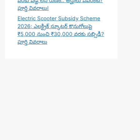
వరకు వడ్డీ లేని రుణం.. అర్హులు ఎవరంటే?
పూర్తి వివరాలు!
Electric Scooter Subsidy Scheme
2026: ఎలక్ట్రిక్ స్కూటర్ కొనుగోలుపై
₹5,000 నుంచి ₹30,000 వరకు సబ్సిడీ?
పూర్తి వివరాలు