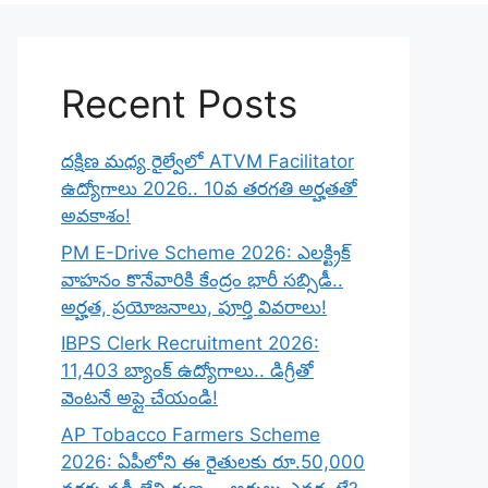
Recent Posts
దక్షిణ మధ్య రైల్వేలో ATVM Facilitator
ఉద్యోగాలు 2026.. 10వ తరగతి అర్హతతో
అవకాశం!
PM E-Drive Scheme 2026: ఎలక్ట్రిక్
వాహనం కొనేవారికి కేంద్రం భారీ సబ్సిడీ..
అర్హత, ప్రయోజనాలు, పూర్తి వివరాలు!
IBPS Clerk Recruitment 2026:
11,403 బ్యాంక్ ఉద్యోగాలు.. డిగ్రీతో
వెంటనే అప్లై చేయండి!
AP Tobacco Farmers Scheme
2026: ఏపీలోని ఈ రైతులకు రూ.50,000