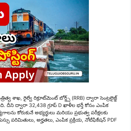
శాఖ, రైల్వే రిక్రూట్‌మెంట్ బోర్డ్స్ (RRB) ద్వారా సెంట్రలైజ్డ్
ి. దీని ద్వారా 32,438 గ్రూప్ D ఖాళీల భర్తీ కోసం ఎంపిక
్యోగాలను కోరుకునే అభ్యర్థులు మరియు ప్రభుత్వ పరీక్షలకు
స్సు పరిమితులు, అర్హతలు, ఎంపిక ప్రక్రియ, నోటిఫికేషన్ PDF