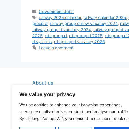
Categories
Government Jobs
Tags
railway 2025 calendar
,
railway calendar 2025
,
group d
,
railway group d new vacancy 2024
,
rail
railway group d vacancy 2024
,
railway group d v
2025
,
rrb group d
,
rrb group d 2025
,
rrb group d 
d syllabus
,
rrb group d vacancy 2025
Leave a comment
About us
Contact Us
We value your privacy
Disclaimer
We use cookies to enhance your browsing experience,
Privacy Policy
serve personalised ads or content, and analyse our traffic.
By clicking "Accept All", you consent to our use of cookies
Terms And Conditions