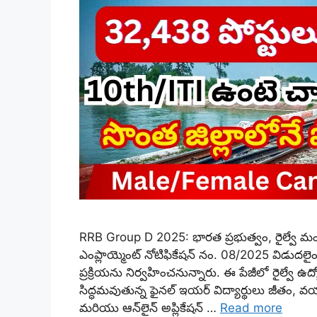
RRB Group D 2025: భారత ప్రభుత్వం, రైల్వే మంత్రిత్వ 
ఎంప్లాయ్మెంట్ నోటిఫికేషన్ నం. 08/2025 విడుదలైంద
ప్రక్రియను నిర్వహించనున్నారు. ఈ పేజీలో రైల్వే ఉద
సిద్ధమవుతున్న ఫైనల్ ఇయర్ విద్యార్థులు జీతం, వయ
మరియు ఆన్‌లైన్ అప్లికేషన్ …
Read more