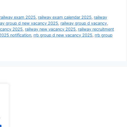
railway exam 2025
,
railway exam calendar 2025
,
railway
way group d new vacancy 2025
,
railway group d vacancy
,
acancy 2025
,
railway new vacancy 2025
,
railway recruitment
2025 notification
,
rrb group d new vacancy 2025
,
rrb group
.