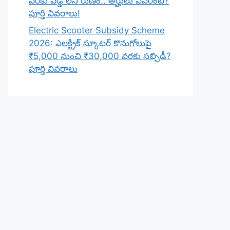
వరకు వడ్డీ లేని రుణం.. అర్హులు ఎవరంటే?
పూర్తి వివరాలు!
Electric Scooter Subsidy Scheme
2026: ఎలక్ట్రిక్ స్కూటర్ కొనుగోలుపై
₹5,000 నుంచి ₹30,000 వరకు సబ్సిడీ?
పూర్తి వివరాలు