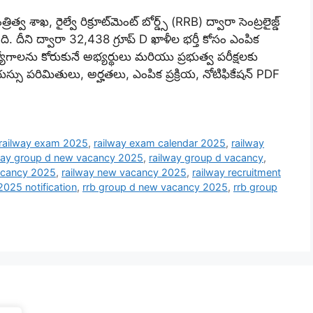
శాఖ, రైల్వే రిక్రూట్‌మెంట్ బోర్డ్స్ (RRB) ద్వారా సెంట్రలైజ్డ్
ి. దీని ద్వారా 32,438 గ్రూప్ D ఖాళీల భర్తీ కోసం ఎంపిక
్యోగాలను కోరుకునే అభ్యర్థులు మరియు ప్రభుత్వ పరీక్షలకు
స్సు పరిమితులు, అర్హతలు, ఎంపిక ప్రక్రియ, నోటిఫికేషన్ PDF
railway exam 2025
,
railway exam calendar 2025
,
railway
way group d new vacancy 2025
,
railway group d vacancy
,
acancy 2025
,
railway new vacancy 2025
,
railway recruitment
2025 notification
,
rrb group d new vacancy 2025
,
rrb group