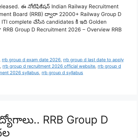
eleased. ఈ నోటిఫికేషన్ Indian Railway Recruitment
tment Board (RRB) ద్వారా 22000+ Railway Group D
ా ITI complete చేసిన candidates కి ఇది Golden
📌 RRB Group D Recruitment 2026 – Overview RRB
,
rrb group d exam date 2026
,
rrb group d last date to apply
,
rrb group d recruitment 2026 official website
,
rrb group d
tment 2026 syllabus
,
rrb group d syllabus
ద్యోగాలు.. RRB Group D
ుదల