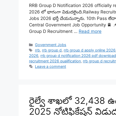
RRB Group D Notification 2026 officially r
2026 లో భాగంగా విడుదలైంది.Railway Recrui
Jobs 2026 భర్తీ చేయనున్నారు. 10th Pass లేద
Central Government Job Opportunity 🚆 
Group D Recruitment …
Read more
Categories
Government Jobs
Tags
rrb
,
rrb group d
,
rrb group d apply online 2026
2026
,
rrb group d notification 2026 pdf download
recruitment 2026 qualification
,
rrb group d recrui
Leave a comment
రైల్వే శాఖలో 32,438 ఉ
2025 నోటిఫికేషన్‌ విడ