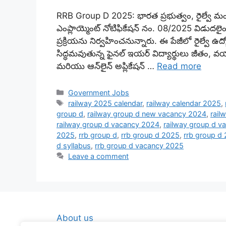
RRB Group D 2025: భారత ప్రభుత్వం, రైల్వే మంత్రిత్వ 
ఎంప్లాయ్మెంట్ నోటిఫికేషన్ నం. 08/2025 విడుదలైంద
ప్రక్రియను నిర్వహించనున్నారు. ఈ పేజీలో రైల్వే ఉద
సిద్ధమవుతున్న ఫైనల్ ఇయర్ విద్యార్థులు జీతం, వయ
మరియు ఆన్‌లైన్ అప్లికేషన్ …
Read more
Categories
Government Jobs
Tags
railway 2025 calendar
,
railway calendar 2025
,
group d
,
railway group d new vacancy 2024
,
rail
railway group d vacancy 2024
,
railway group d v
2025
,
rrb group d
,
rrb group d 2025
,
rrb group d 
d syllabus
,
rrb group d vacancy 2025
Leave a comment
About us