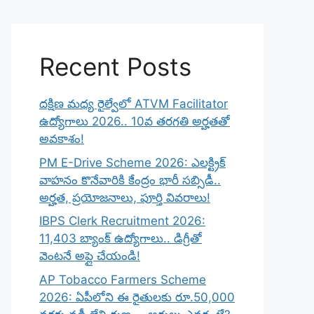
Recent Posts
దక్షిణ మధ్య రైల్వేలో ATVM Facilitator
ఉద్యోగాలు 2026.. 10వ తరగతి అర్హతతో
అవకాశం!
PM E-Drive Scheme 2026: ఎలక్ట్రిక్
వాహనం కొనేవారికి కేంద్రం భారీ సబ్సిడీ..
అర్హత, ప్రయోజనాలు, పూర్తి వివరాలు!
IBPS Clerk Recruitment 2026:
11,403 బ్యాంక్ ఉద్యోగాలు.. డిగ్రీతో
వెంటనే అప్లై చేయండి!
AP Tobacco Farmers Scheme
2026: ఏపీలోని ఈ రైతులకు రూ.50,000