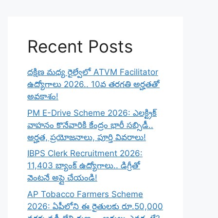
Recent Posts
దక్షిణ మధ్య రైల్వేలో ATVM Facilitator
ఉద్యోగాలు 2026.. 10వ తరగతి అర్హతతో
అవకాశం!
PM E-Drive Scheme 2026: ఎలక్ట్రిక్
వాహనం కొనేవారికి కేంద్రం భారీ సబ్సిడీ..
అర్హత, ప్రయోజనాలు, పూర్తి వివరాలు!
IBPS Clerk Recruitment 2026:
11,403 బ్యాంక్ ఉద్యోగాలు.. డిగ్రీతో
వెంటనే అప్లై చేయండి!
AP Tobacco Farmers Scheme
2026: ఏపీలోని ఈ రైతులకు రూ.50,000