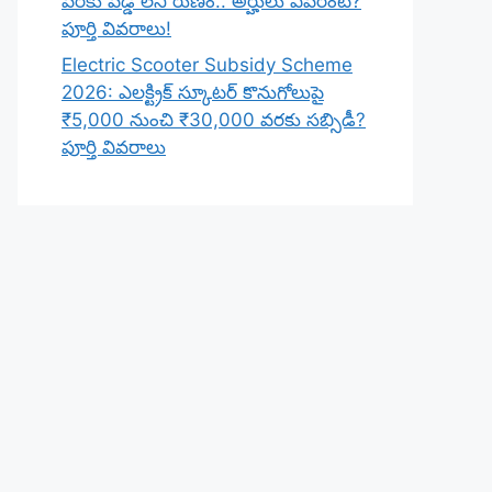
వరకు వడ్డీ లేని రుణం.. అర్హులు ఎవరంటే?
పూర్తి వివరాలు!
Electric Scooter Subsidy Scheme
2026: ఎలక్ట్రిక్ స్కూటర్ కొనుగోలుపై
₹5,000 నుంచి ₹30,000 వరకు సబ్సిడీ?
పూర్తి వివరాలు