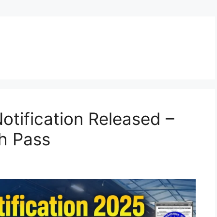
5
tification Released –
th Pass