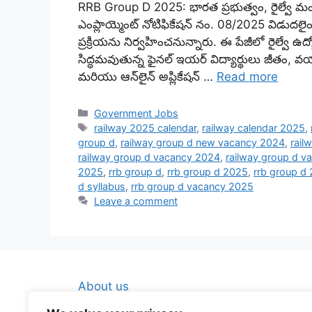
RRB Group D 2025: భారత ప్రభుత్వం, రైల్వే మంత్రిత్వ 
ఎంప్లాయ్మెంట్ నోటిఫికేషన్ నం. 08/2025 విడుదలైంద
ప్రక్రియను నిర్వహించనున్నారు. ఈ పేజీలో రైల్వే ఉద
సిద్ధమవుతున్న ఫైనల్ ఇయర్ విద్యార్థులు జీతం, వయ
మరియు ఆన్‌లైన్ అప్లికేషన్ …
Read more
Categories
Government Jobs
Tags
railway 2025 calendar
,
railway calendar 2025
,
group d
,
railway group d new vacancy 2024
,
rail
railway group d vacancy 2024
,
railway group d v
2025
,
rrb group d
,
rrb group d 2025
,
rrb group d 
d syllabus
,
rrb group d vacancy 2025
Leave a comment
About us
Contact Us