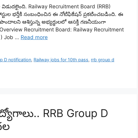
 విడుదలైంది. Railway Recruitment Board (RRB)
టుల భర్తీకి సంబంధించిన ఈ నోటిఫికేషన్ ప్రకటించబడింది. ఈ
ం పొందాలని ఆశిస్తున్న అభ్యర్థులలో ఆసక్తి గణనీయంగా
– Overview Recruitment Board: Railway Recruitment
1) Job …
Read more
 D notification
,
Railway jobs for 10th pass
,
rrb group d
ద్యోగాలు.. RRB Group D
ుదల