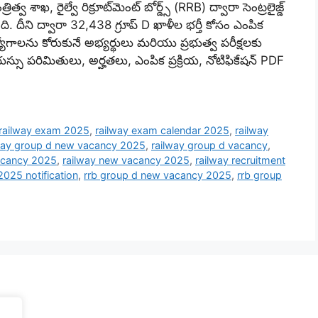
శాఖ, రైల్వే రిక్రూట్‌మెంట్ బోర్డ్స్ (RRB) ద్వారా సెంట్రలైజ్డ్
ి. దీని ద్వారా 32,438 గ్రూప్ D ఖాళీల భర్తీ కోసం ఎంపిక
్యోగాలను కోరుకునే అభ్యర్థులు మరియు ప్రభుత్వ పరీక్షలకు
స్సు పరిమితులు, అర్హతలు, ఎంపిక ప్రక్రియ, నోటిఫికేషన్ PDF
railway exam 2025
,
railway exam calendar 2025
,
railway
way group d new vacancy 2025
,
railway group d vacancy
,
acancy 2025
,
railway new vacancy 2025
,
railway recruitment
2025 notification
,
rrb group d new vacancy 2025
,
rrb group