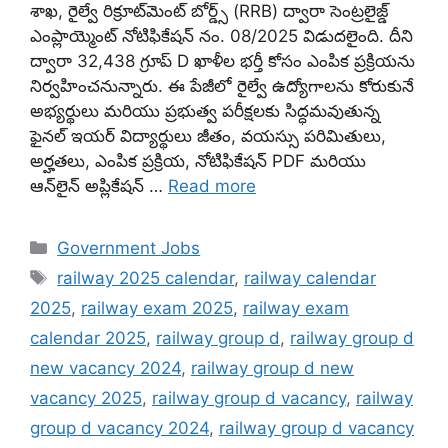
శాఖ, రైల్వే రిక్రూట్‌మెంట్ బోర్డ్స్ (RRB) ద్వారా సెంట్రలైజ్డ్
ఎంప్లాయ్మెంట్ నోటిఫికేషన్ నం. 08/2025 విడుదలైంది. దీని
ద్వారా 32,438 గ్రూప్ D ఖాళీల భర్తీ కోసం ఎంపిక ప్రక్రియను
నిర్వహించనున్నారు. ఈ పేజీలో రైల్వే ఉద్యోగాలను కోరుకునే
అభ్యర్థులు మరియు ప్రభుత్వ పరీక్షలకు సిద్ధమవుతున్న
ఫైనల్ ఇయర్ విద్యార్థులు జీతం, వయస్సు పరిమితులు,
అర్హతలు, ఎంపిక ప్రక్రియ, నోటిఫికేషన్ PDF మరియు
ఆన్‌లైన్ అప్లికేషన్ …
Read more
Categories
Government Jobs
Tags
railway 2025 calendar
,
railway calendar
2025
,
railway exam 2025
,
railway exam
calendar 2025
,
railway group d
,
railway group d
new vacancy 2024
,
railway group d new
vacancy 2025
,
railway group d vacancy
,
railway
group d vacancy 2024
,
railway group d vacancy