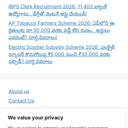
IBPS Clerk Recruitment 2026: 11,403 బ్యాంక్
ఉద్యోగాలు.. డిగ్రీతో వెంటనే అప్లై చేయండి!
AP Tobacco Farmers Scheme 2026: ఏపీలోని ఈ
రైతులకు రూ.50,000 వరకు వడ్డీ లేని రుణం.. అర్హులు
ఎవరంటే? పూర్తి వివరాలు!
Electric Scooter Subsidy Scheme 2026: ఎలక్ట్రిక్
స్కూటర్ కొనుగోలుపై ₹5,000 నుంచి ₹30,000 వరకు
సబ్సిడీ? పూర్తి వివరాలు
About us
Contact Us
Disclaimer
We value your privacy
Privacy Policy
We use cookies to enhance your browsing experience,