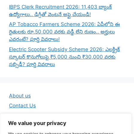
IBPS Clerk Recruitment 2026: 11,403 బ్యాంక్
ఉద్యోగాలు.. డిగ్రీతో వెంటనే అప్లై చేయండి!
AP Tobacco Farmers Scheme 2026: ఏపీలోని ఈ
రైతులకు రూ.50,000 వరకు వడ్డీ లేని రుణం.. అర్హులు
ఎవరంటే? పూర్తి వివరాలు!
Electric Scooter Subsidy Scheme 2026: ఎలక్ట్రిక్
స్కూటర్ కొనుగోలుపై ₹5,000 నుంచి ₹30,000 వరకు
సబ్సిడీ? పూర్తి వివరాలు
About us
Contact Us
Disclaimer
We value your privacy
Privacy Policy
We use cookies to enhance your browsing experience,