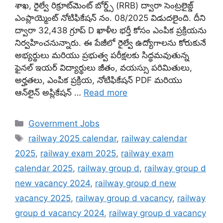
శాఖ, రైల్వే రిక్రూట్‌మెంట్ బోర్డ్స్ (RRB) ద్వారా సెంట్రలైజ్డ్
ఎంప్లాయ్మెంట్ నోటిఫికేషన్ నం. 08/2025 విడుదలైంది. దీని
ద్వారా 32,438 గ్రూప్ D ఖాళీల భర్తీ కోసం ఎంపిక ప్రక్రియను
నిర్వహించనున్నారు. ఈ పేజీలో రైల్వే ఉద్యోగాలను కోరుకునే
అభ్యర్థులు మరియు ప్రభుత్వ పరీక్షలకు సిద్ధమవుతున్న
ఫైనల్ ఇయర్ విద్యార్థులు జీతం, వయస్సు పరిమితులు,
అర్హతలు, ఎంపిక ప్రక్రియ, నోటిఫికేషన్ PDF మరియు
ఆన్‌లైన్ అప్లికేషన్ …
Read more
Categories
Government Jobs
Tags
railway 2025 calendar
,
railway calendar
2025
,
railway exam 2025
,
railway exam
calendar 2025
,
railway group d
,
railway group d
new vacancy 2024
,
railway group d new
vacancy 2025
,
railway group d vacancy
,
railway
group d vacancy 2024
,
railway group d vacancy