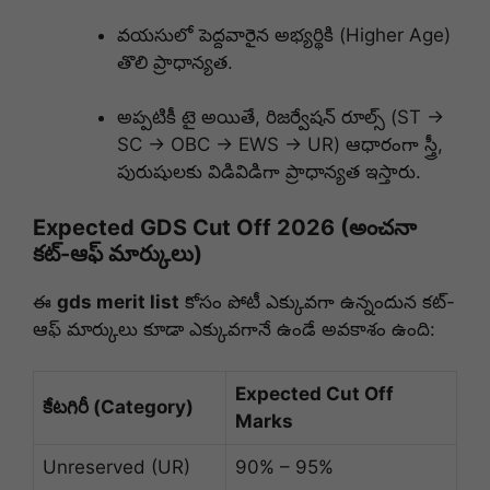
వయసులో పెద్దవారైన అభ్యర్థికి (Higher Age)
తొలి ప్రాధాన్యత.
అప్పటికీ టై అయితే, రిజర్వేషన్ రూల్స్ (ST →
SC → OBC → EWS → UR) ఆధారంగా స్త్రీ,
పురుషులకు విడివిడిగా ప్రాధాన్యత ఇస్తారు.
Expected GDS Cut Off 2026 (అంచనా
కట్-ఆఫ్ మార్కులు)
ఈ
gds merit list
కోసం పోటీ ఎక్కువగా ఉన్నందున కట్-
ఆఫ్ మార్కులు కూడా ఎక్కువగానే ఉండే అవకాశం ఉంది:
Expected Cut Off
కేటగిరీ (Category)
Marks
Unreserved (UR)
90% – 95%