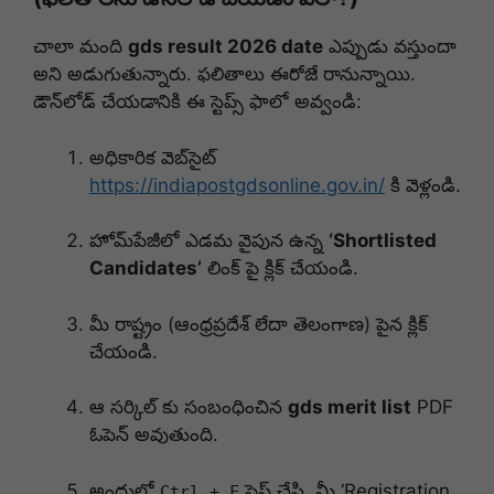
చాలా మంది
gds result 2026 date
ఎప్పుడు వస్తుందా
అని అడుగుతున్నారు. ఫలితాలు ఈరోజే రానున్నాయి.
డౌన్‌లోడ్ చేయడానికి ఈ స్టెప్స్ ఫాలో అవ్వండి:
అధికారిక వెబ్‌సైట్
https://indiapostgdsonline.gov.in/
కి వెళ్లండి.
హోమ్‌పేజీలో ఎడమ వైపున ఉన్న
‘Shortlisted
Candidates’
లింక్ పై క్లిక్ చేయండి.
మీ రాష్ట్రం (ఆంధ్రప్రదేశ్ లేదా తెలంగాణ) పైన క్లిక్
చేయండి.
ఆ సర్కిల్ కు సంబంధించిన
gds merit list
PDF
ఓపెన్ అవుతుంది.
అందులో
ప్రెస్ చేసి, మీ ‘Registration
Ctrl + F