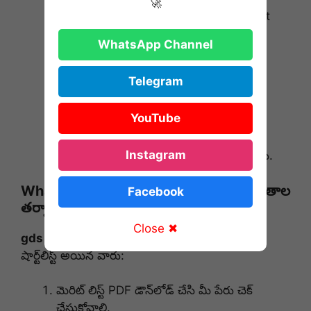
🚀
డాక్యుమెంట్ వెరిఫికేషన్ (DV) చివరి తేదీ (Last
Date for DV)
WhatsApp Channel
పోస్ట్ పేరు మరియు కమ్యూనిటీ
Telegram
10th క్లాస్ లో వచ్చిన మార్కుల శాతం (% of
YouTube
Marks)
Instagram
డాక్యుమెంట్స్ వెరిఫై చేయాల్సిన ఆఫీస్ వివరాలు.
What happens after the Result? (ఫలితాల
Facebook
తర్వాత ఏంటి?)
Close ✖
gds result date
ఈ రోజే కాబట్టి, ఫలితాలు రాగానే
షార్ట్‌లిస్ట్ అయిన వారు:
మెరిట్ లిస్ట్ PDF డౌన్‌లోడ్ చేసి మీ పేరు చెక్
చేసుకోవాలి.