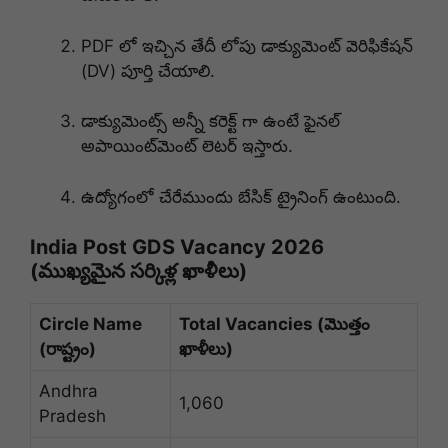
PDF లో ఇచ్చిన తేదీ లోపు డాక్యుమెంట్ వెరిఫికేషన్
(DV) పూర్తి చేయాలి.
డాక్యుమెంట్స్ అన్నీ కరెక్ట్ గా ఉంటే ఫైనల్
అపాయింట్‌మెంట్ లెటర్ ఇస్తారు.
ఉద్యోగంలో చేరేముందు బేసిక్ ట్రైనింగ్ ఉంటుంది.
India Post GDS Vacancy 2026
(ముఖ్యమైన సర్కిళ్ల ఖాళీలు)
Circle Name
Total Vacancies (మొత్తం
(రాష్ట్రం)
ఖాళీలు)
Andhra
1,060
Pradesh