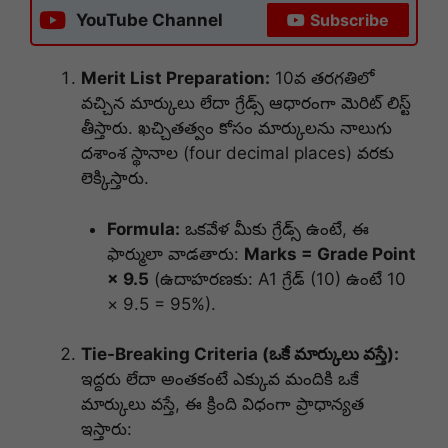
YouTube Channel
Subscribe
Merit List Preparation:
10వ తరగతిలో
వచ్చిన మార్కులు లేదా గ్రేడ్స్ ఆధారంగా మెరిట్ లిస్ట్
తీస్తారు. ఖచ్చితత్వం కోసం మార్కులను నాలుగు
దశాంశ స్థానాల (four decimal places) వరకు
లెక్కిస్తారు.
Formula:
ఒకవేళ మీకు గ్రేడ్స్ ఉంటే, ఈ
ఫార్ములా వాడతారు:
Marks = Grade Point
× 9.5
(ఉదాహరణకు: A1 గ్రేడ్ (10) ఉంటే 10
× 9.5 = 95%).
Tie-Breaking Criteria (ఒకే మార్కులు వస్తే):
ఇద్దరు లేదా అంతకంటే ఎక్కువ మందికి ఒకే
మార్కులు వస్తే, ఈ క్రింది విధంగా ప్రాధాన్యత
ఇస్తారు: