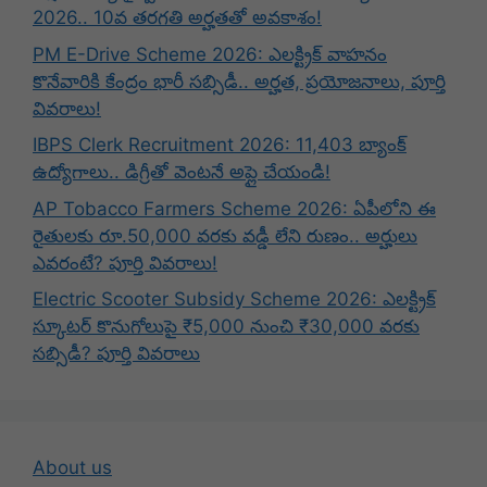
2026.. 10వ తరగతి అర్హతతో అవకాశం!
PM E-Drive Scheme 2026: ఎలక్ట్రిక్ వాహనం
కొనేవారికి కేంద్రం భారీ సబ్సిడీ.. అర్హత, ప్రయోజనాలు, పూర్తి
వివరాలు!
IBPS Clerk Recruitment 2026: 11,403 బ్యాంక్
ఉద్యోగాలు.. డిగ్రీతో వెంటనే అప్లై చేయండి!
AP Tobacco Farmers Scheme 2026: ఏపీలోని ఈ
రైతులకు రూ.50,000 వరకు వడ్డీ లేని రుణం.. అర్హులు
ఎవరంటే? పూర్తి వివరాలు!
Electric Scooter Subsidy Scheme 2026: ఎలక్ట్రిక్
స్కూటర్ కొనుగోలుపై ₹5,000 నుంచి ₹30,000 వరకు
సబ్సిడీ? పూర్తి వివరాలు
About us