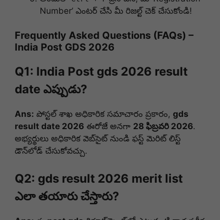
Number’ ఎంటర్ చేసి మీ రిజల్ట్ చెక్ చేసుకోండి!
Frequently Asked Questions (FAQs) –
India Post GDS 2026
Q1: India Post gds 2026 result
date ఎప్పుడు?
Ans:
పోస్టల్ శాఖ అధికారిక సమాచారం ప్రకారం,
gds
result date 2026
ఈరోజే అనగా
28 ఫిబ్రవరి 2026
.
అభ్యర్థులు అధికారిక వెబ్‌సైట్ నుండి ఫస్ట్ మెరిట్ లిస్ట్
డౌన్‌లోడ్ చేసుకోవచ్చు.
Q2: gds result 2026 merit list
ఎలా తయారు చేస్తారు?