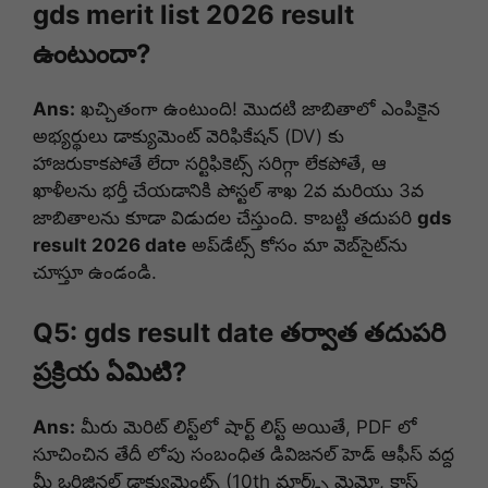
gds merit list 2026 result
ఉంటుందా?
Ans:
ఖచ్చితంగా ఉంటుంది! మొదటి జాబితాలో ఎంపికైన
అభ్యర్థులు డాక్యుమెంట్ వెరిఫికేషన్ (DV) కు
హాజరుకాకపోతే లేదా సర్టిఫికెట్స్ సరిగ్గా లేకపోతే, ఆ
ఖాళీలను భర్తీ చేయడానికి పోస్టల్ శాఖ 2వ మరియు 3వ
జాబితాలను కూడా విడుదల చేస్తుంది. కాబట్టి తదుపరి
gds
result 2026 date
అప్‌డేట్స్ కోసం మా వెబ్‌సైట్‌ను
చూస్తూ ఉండండి.
Q5: gds result date తర్వాత తదుపరి
ప్రక్రియ ఏమిటి?
Ans:
మీరు మెరిట్ లిస్ట్‌లో షార్ట్ లిస్ట్ అయితే, PDF లో
సూచించిన తేదీ లోపు సంబంధిత డివిజనల్ హెడ్ ఆఫీస్ వద్ద
మీ ఒరిజినల్ డాక్యుమెంట్స్ (10th మార్క్స్ మెమో, కాస్ట్