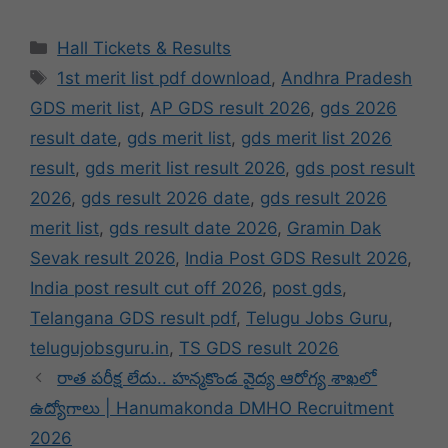
Categories
Hall Tickets & Results
Tags
1st merit list pdf download
,
Andhra Pradesh
GDS merit list
,
AP GDS result 2026
,
gds 2026
result date
,
gds merit list
,
gds merit list 2026
result
,
gds merit list result 2026
,
gds post result
2026
,
gds result 2026 date
,
gds result 2026
merit list
,
gds result date 2026
,
Gramin Dak
Sevak result 2026
,
India Post GDS Result 2026
,
India post result cut off 2026
,
post gds
,
Telangana GDS result pdf
,
Telugu Jobs Guru
,
telugujobsguru.in
,
TS GDS result 2026
రాత పరీక్ష లేదు.. హన్మకొండ వైద్య ఆరోగ్య శాఖలో
ఉద్యోగాలు | Hanumakonda DMHO Recruitment
2026