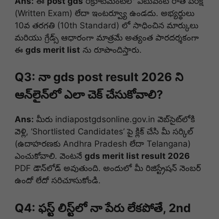
Ans:
ఈ
post gds
రిక్రూట్‌మెంట్‌లో ఎటువంటి రాత పరీక్ష
(Written Exam) లేదా ఇంటర్వ్యూ ఉండదు. అభ్యర్థులు
10వ తరగతి (10th Standard) లో సాధించిన మార్కులు
మరియు గ్రేడ్స్ ఆధారంగా మాత్రమే అత్యంత పారదర్శకంగా
ఈ
gds merit list
ను రూపొందిస్తారు.
Q3: నా gds post result 2026 ని
ఆన్‌లైన్‌లో ఎలా చెక్ చేసుకోవాలి?
Ans:
మీరు indiapostgdsonline.gov.in వెబ్‌సైట్‌లోకి
వెళ్లి, ‘Shortlisted Candidates’ పై క్లిక్ చేసి మీ సర్కిల్
(ఉదాహరణకు Andhra Pradesh లేదా Telangana)
ఎంచుకోవాలి. వెంటనే
gds merit list result 2026
PDF డౌన్‌లోడ్ అవుతుంది. అందులో మీ రిజిస్ట్రేషన్ నెంబర్
ఉందో లేదో సరిచూసుకోండి.
Q4: ఫస్ట్ లిస్ట్‌లో నా పేరు లేకపోతే, 2nd