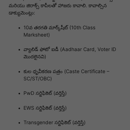
మరియు జిరాక్స్ కాపీలతో హాజరు కావాలి. కావాల్సిన
డాక్యుమెంట్లు:
10వ తరగతి మార్క్‌షీట్ (10th Class
Marksheet)
వ్యాలిడ్ ఫోటో ఐడీ (Aadhaar Card, Voter ID
మొదలైనవి)
కుల ధృవీకరణ పత్రం (Caste Certificate –
SC/ST/OBC)
PwD సర్టిఫికెట్ (వర్తిస్తే)
EWS సర్టిఫికెట్ (వర్తిస్తే)
Transgender సర్టిఫికెట్ (వర్తిస్తే)