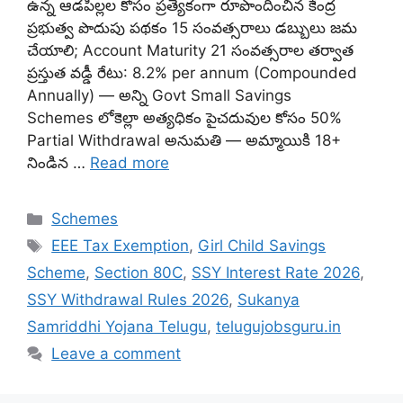
ఉన్న ఆడపిల్లల కోసం ప్రత్యేకంగా రూపొందించిన కేంద్ర
ప్రభుత్వ పొదుపు పథకం 15 సంవత్సరాలు డబ్బులు జమ
చేయాలి; Account Maturity 21 సంవత్సరాల తర్వాత
ప్రస్తుత వడ్డీ రేటు: 8.2% per annum (Compounded
Annually) — అన్ని Govt Small Savings
Schemes లోకెల్లా అత్యధికం పైచదువుల కోసం 50%
Partial Withdrawal అనుమతి — అమ్మాయికి 18+
నిండిన …
Read more
Categories
Schemes
Tags
EEE Tax Exemption
,
Girl Child Savings
Scheme
,
Section 80C
,
SSY Interest Rate 2026
,
SSY Withdrawal Rules 2026
,
Sukanya
Samriddhi Yojana Telugu
,
telugujobsguru.in
Leave a comment