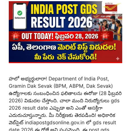
హలో అభ్యర్థులారా! Department of India Post,
Gramin Dak Sevak (BPM, ABPM, Dak Sevak)
ఉద్యోగాలకు సంబంధించిన ఫలితాలను ఈరోజు (28 ఫిబ్రవరి
2026) విడుదల చేస్తోంది. చాలా మంది నిరుద్యోగులు gds
2026 result date ఎప్పుడా అని ఎంతో ఆసక్తిగా
ఎదురుచూస్తున్నారు. మీ నిరీక్షణకు తెరపడింది! అధికారిక
వెబ్‌సైట్ indiapostgdsonline.gov.in లో gds result
date 2026 ఈ రోజే అని స్పష్టమైంది. ఈ post gds