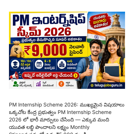
PM Internship Scheme 2026: ముఖ్యమైన విషయాలు
ఒక్కచోట కేంద్ర ప్రభుత్వం PM Internship Scheme
2026 లో భారీ మార్పులు చేసింది — ఎక్కువ మంది
యువత లబ్ధి పొందాలని లక్ష్యం Monthly