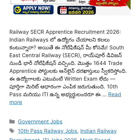
Railway SECR Apprentice Recruitment 2026:
Indian Railways లో ఉద్యోగం చేయాలని కలలు
కంటున్నారా? అయితే ఈ నోటిఫికేషన్ మీ కోసమే! South
East Central Railway (SECR), రాయ్‌పూర్ డివిజన్
నుండి భారీ నోటిఫికేషన్ వచ్చింది. మొత్తం 1644 Trade
Apprentice పోస్టులకు ఆన్‌లైన్ దరఖాస్తులు స్వీకరిస్తోంది.
ఈ ఉద్యోగాలకు ఎటువంటి Written Exam లేదు —
పూర్తిగా మెరిట్ ఆధారంగా ఎంపిక జరుగుతుంది. 10th
Pass మరియు ITI ఉన్న అభ్యర్థులందరూ ఈ …
Read
more
Categories
Government Jobs
Tags
10th Pass Railway Jobs
,
Indian Railway