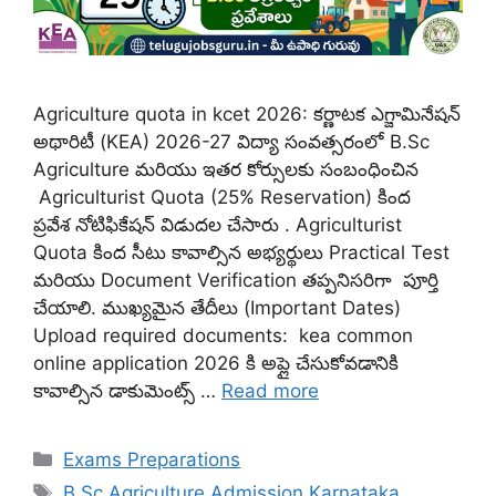
Agriculture quota in kcet 2026: కర్ణాటక ఎగ్జామినేషన్
అథారిటీ (KEA) 2026-27 విద్యా సంవత్సరంలో B.Sc
Agriculture మరియు ఇతర కోర్సులకు సంబంధించిన
Agriculturist Quota (25% Reservation) కింద
ప్రవేశ నోటిఫికేషన్ విడుదల చేసారు . Agriculturist
Quota కింద సీటు కావాల్సిన అభ్యర్థులు Practical Test
మరియు Document Verification తప్పనిసరిగా పూర్తి
చేయాలి. ముఖ్యమైన తేదీలు (Important Dates)
Upload required documents: kea common
online application 2026 కి అప్లై చేసుకోవడానికి
కావాల్సిన డాకుమెంట్స్ …
Read more
Categories
Exams Preparations
Tags
B.Sc Agriculture Admission Karnataka
,