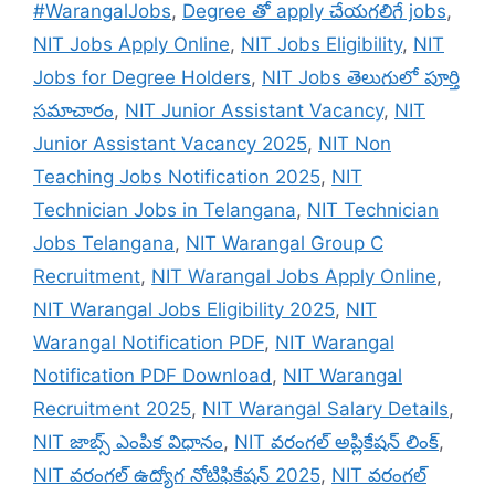
#WarangalJobs
,
Degree తో apply చేయగలిగే jobs
,
NIT Jobs Apply Online
,
NIT Jobs Eligibility
,
NIT
Jobs for Degree Holders
,
NIT Jobs తెలుగులో పూర్తి
సమాచారం
,
NIT Junior Assistant Vacancy
,
NIT
Junior Assistant Vacancy 2025
,
NIT Non
Teaching Jobs Notification 2025
,
NIT
Technician Jobs in Telangana
,
NIT Technician
Jobs Telangana
,
NIT Warangal Group C
Recruitment
,
NIT Warangal Jobs Apply Online
,
NIT Warangal Jobs Eligibility 2025
,
NIT
Warangal Notification PDF
,
NIT Warangal
Notification PDF Download
,
NIT Warangal
Recruitment 2025
,
NIT Warangal Salary Details
,
NIT జాబ్స్ ఎంపిక విధానం
,
NIT వరంగల్ అప్లికేషన్ లింక్
,
NIT వరంగల్ ఉద్యోగ నోటిఫికేషన్ 2025
,
NIT వరంగల్