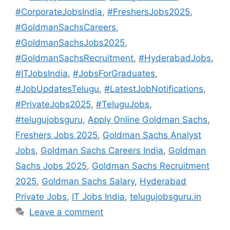
#CorporateJobsIndia
,
#FreshersJobs2025
,
#GoldmanSachsCareers
,
#GoldmanSachsJobs2025
,
#GoldmanSachsRecruitment
,
#HyderabadJobs
,
#ITJobsIndia
,
#JobsForGraduates
,
#JobUpdatesTelugu
,
#LatestJobNotifications
,
#PrivateJobs2025
,
#TeluguJobs
,
#telugujobsguru
,
Apply Online Goldman Sachs
,
Freshers Jobs 2025
,
Goldman Sachs Analyst
Jobs
,
Goldman Sachs Careers India
,
Goldman
Sachs Jobs 2025
,
Goldman Sachs Recruitment
2025
,
Goldman Sachs Salary
,
Hyderabad
Private Jobs
,
IT Jobs India
,
telugujobsguru.in
Leave a comment