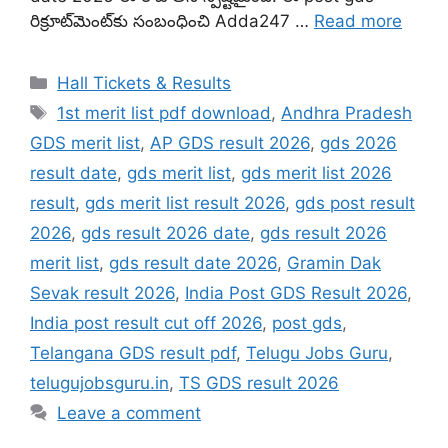
రిక్రూట్‌మెంట్‌కు సంబంధించి Adda247 …
Read more
Categories
Hall Tickets & Results
Tags
1st merit list pdf download
,
Andhra Pradesh
GDS merit list
,
AP GDS result 2026
,
gds 2026
result date
,
gds merit list
,
gds merit list 2026
result
,
gds merit list result 2026
,
gds post result
2026
,
gds result 2026 date
,
gds result 2026
merit list
,
gds result date 2026
,
Gramin Dak
Sevak result 2026
,
India Post GDS Result 2026
,
India post result cut off 2026
,
post gds
,
Telangana GDS result pdf
,
Telugu Jobs Guru
,
telugujobsguru.in
,
TS GDS result 2026
Leave a comment