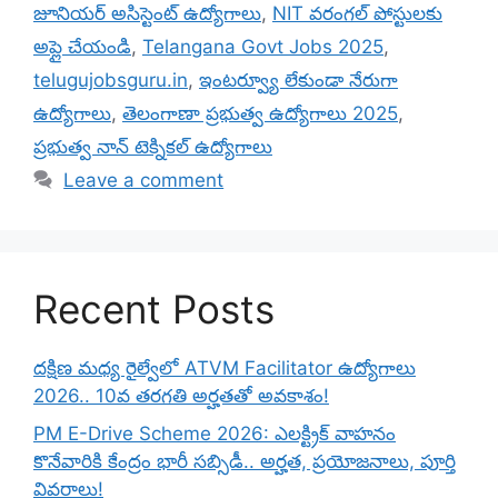
జూనియర్ అసిస్టెంట్ ఉద్యోగాలు
,
NIT వరంగల్ పోస్టులకు
అప్లై చేయండి
,
Telangana Govt Jobs 2025
,
telugujobsguru.in
,
ఇంటర్వ్యూ లేకుండా నేరుగా
ఉద్యోగాలు
,
తెలంగాణా ప్రభుత్వ ఉద్యోగాలు 2025
,
ప్రభుత్వ నాన్ టెక్నికల్ ఉద్యోగాలు
Leave a comment
Recent Posts
దక్షిణ మధ్య రైల్వేలో ATVM Facilitator ఉద్యోగాలు
2026.. 10వ తరగతి అర్హతతో అవకాశం!
PM E-Drive Scheme 2026: ఎలక్ట్రిక్ వాహనం
కొనేవారికి కేంద్రం భారీ సబ్సిడీ.. అర్హత, ప్రయోజనాలు, పూర్తి
వివరాలు!