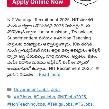
NIT Warangal Recruitment 2025: NIT వరంగల్
నుండి ఉద్యోగాల నోటిఫికేషన్ 2025 విడుదలైంది. ఈ
నోటిఫికేషన్ ద్వారా Junior Assistant, Technician,
Superintendent మరియు ఇతర Non-Teaching
పోస్టులకు దరఖాస్తులు ఆహ్వానిస్తున్నారు. 10వ తరగతి
నుండి గ్రాడ్యుయేషన్ వరకు అర్హత ఉన్న అభ్యర్థులు ఆన్‌లైన్
ద్వారా అప్లై చేయవచ్చు. పూర్తి వివరాలు, అర్హతలు, జీతం,
ఎంపిక విధానం మరియు అప్లికేషన్ లింక్ ఈ పోస్టులో
అందుబాటులో ఉన్నాయి. NIT Recruitment 2025: 📅
ప్రకటన విడుదల …
Read more
Categories
Government Jobs
,
Jobs
Tags
#APJobs
,
#GovtJobs
,
#NITJobs2025
,
#NonTeachingJobs
,
#TeluguJobs
,
#TSJobs
,