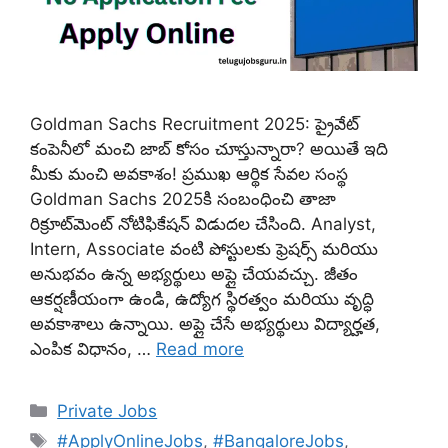
Goldman Sachs Recruitment 2025: ప్రైవేట్
కంపెనీలో మంచి జాబ్ కోసం చూస్తున్నారా? అయితే ఇది
మీకు మంచి అవకాశం! ప్రముఖ ఆర్థిక సేవల సంస్థ
Goldman Sachs 2025కి సంబంధించి తాజా
రిక్రూట్‌మెంట్ నోటిఫికేషన్ విడుదల చేసింది. Analyst,
Intern, Associate వంటి పోస్టులకు ఫ్రెషర్స్ మరియు
అనుభవం ఉన్న అభ్యర్థులు అప్లై చేయవచ్చు. జీతం
ఆకర్షణీయంగా ఉండి, ఉద్యోగ స్థిరత్వం మరియు వృద్ధి
అవకాశాలు ఉన్నాయి. అప్లై చేసే అభ్యర్థులు విద్యార్హత,
ఎంపిక విధానం, …
Read more
Categories
Private Jobs
Tags
#ApplyOnlineJobs
,
#BangaloreJobs
,