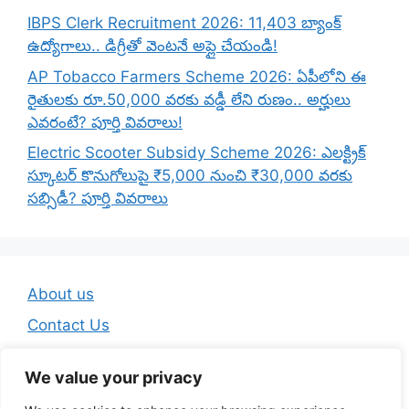
IBPS Clerk Recruitment 2026: 11,403 బ్యాంక్
ఉద్యోగాలు.. డిగ్రీతో వెంటనే అప్లై చేయండి!
AP Tobacco Farmers Scheme 2026: ఏపీలోని ఈ
రైతులకు రూ.50,000 వరకు వడ్డీ లేని రుణం.. అర్హులు
ఎవరంటే? పూర్తి వివరాలు!
Electric Scooter Subsidy Scheme 2026: ఎలక్ట్రిక్
స్కూటర్ కొనుగోలుపై ₹5,000 నుంచి ₹30,000 వరకు
సబ్సిడీ? పూర్తి వివరాలు
About us
Contact Us
Disclaimer
We value your privacy
Privacy Policy