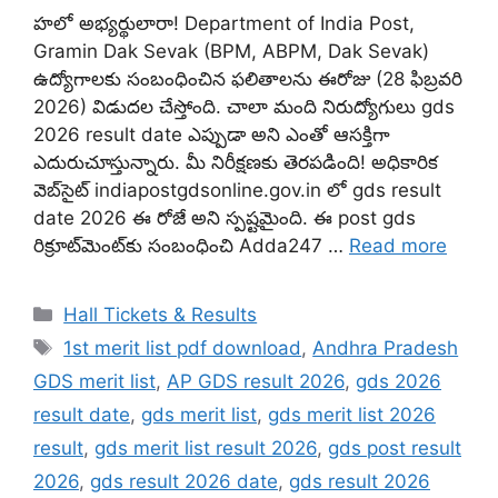
హలో అభ్యర్థులారా! Department of India Post,
Gramin Dak Sevak (BPM, ABPM, Dak Sevak)
ఉద్యోగాలకు సంబంధించిన ఫలితాలను ఈరోజు (28 ఫిబ్రవరి
2026) విడుదల చేస్తోంది. చాలా మంది నిరుద్యోగులు gds
2026 result date ఎప్పుడా అని ఎంతో ఆసక్తిగా
ఎదురుచూస్తున్నారు. మీ నిరీక్షణకు తెరపడింది! అధికారిక
వెబ్‌సైట్ indiapostgdsonline.gov.in లో gds result
date 2026 ఈ రోజే అని స్పష్టమైంది. ఈ post gds
రిక్రూట్‌మెంట్‌కు సంబంధించి Adda247 …
Read more
Categories
Hall Tickets & Results
Tags
1st merit list pdf download
,
Andhra Pradesh
GDS merit list
,
AP GDS result 2026
,
gds 2026
result date
,
gds merit list
,
gds merit list 2026
result
,
gds merit list result 2026
,
gds post result
2026
,
gds result 2026 date
,
gds result 2026