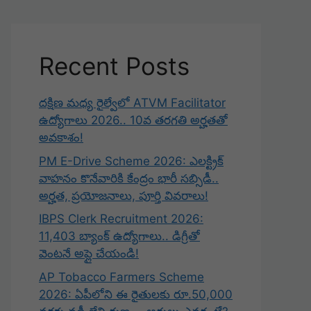
Recent Posts
దక్షిణ మధ్య రైల్వేలో ATVM Facilitator
ఉద్యోగాలు 2026.. 10వ తరగతి అర్హతతో
అవకాశం!
PM E-Drive Scheme 2026: ఎలక్ట్రిక్
వాహనం కొనేవారికి కేంద్రం భారీ సబ్సిడీ..
అర్హత, ప్రయోజనాలు, పూర్తి వివరాలు!
IBPS Clerk Recruitment 2026:
11,403 బ్యాంక్ ఉద్యోగాలు.. డిగ్రీతో
వెంటనే అప్లై చేయండి!
AP Tobacco Farmers Scheme
2026: ఏపీలోని ఈ రైతులకు రూ.50,000