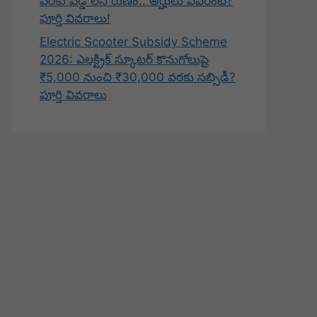
వరకు వడ్డీ లేని రుణం.. అర్హులు ఎవరంటే?
పూర్తి వివరాలు!
Electric Scooter Subsidy Scheme
2026: ఎలక్ట్రిక్ స్కూటర్ కొనుగోలుపై
₹5,000 నుంచి ₹30,000 వరకు సబ్సిడీ?
పూర్తి వివరాలు