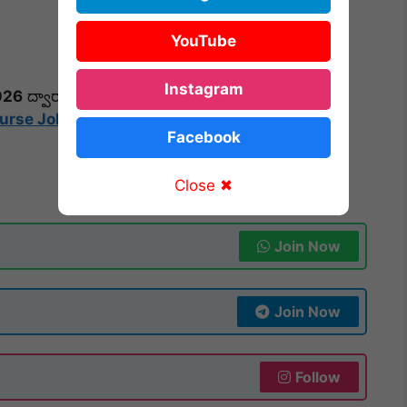
YouTube
Instagram
026
ద్వారా వివిధ రకాల పారామెడికల్ మరియు మెడికల్
Nurse Jobs
in Hanumakonda
కోసం చూస్తున్న నర్సింగ్
Facebook
Close ✖
Join Now
Join Now
Follow