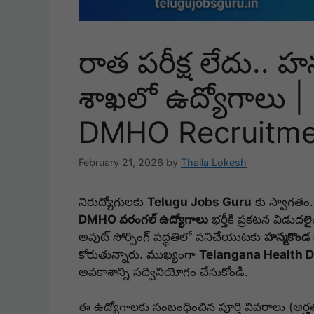
రాత పరీక్ష లేదు.. హ
శాఖలో ఉద్యోగాలు
DMHO Recruitme
February 21, 2026
by
Thalla Lokesh
నిరుద్యోగులకు
Telugu Jobs Guru
కు స్వాగతం. 
DMHO వరంగల్ ఉద్యోగాలు
భర్తీకి ప్రకటన విడుదల
అవుట్ సోర్సింగ్ పద్ధతిలో పనిచేయుటకు
హన్మకొండ జ
కోరుతున్నారు. ముఖ్యంగా
Telangana Health 
అవకాశాన్ని సద్వినియోగం చేసుకోండి.
ఈ ఉద్యోగాలకు సంబంధించిన పూర్తి వివరాలు (అర్హ