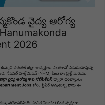
న్మకొండ వైద్య ఆరోగ్య
 | Hanumakonda
nt 2026
ఉమ్మడి వరంగల్ జిల్లా అభ్యర్థులు ఎంతగానో ఎదురుచూస్తున్న
ైంది. నేషనల్ హెల్త్ మిషన్ (NHM) కింద కాంట్రాక్ట్ మరియు
ిల్లా వైద్య ఆరోగ్య శాఖ నోటిఫికేషన్
ద్వారా దరఖాస్తులు
Department Jobs
కోసం ప్రిపేర్ అవుతున్న వారు ఈ
తలు, వయోపరిమితి, ఎంపిక విధానం) కింద స్పష్టంగా