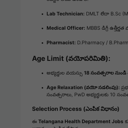
Lab Technician:
DMLT లేదా B.Sc (MLT
Medical Officer:
MBBS డిగ్రీ ఉత్తీర్ణత
Pharmacist:
D.Pharmacy / B.Pharmacy
Age Limit (వయోపరిమితి):
అభ్యర్థుల వయస్సు
18 సంవత్సరాల నుండి
Age Relaxation (వయో సడలింపు):
ప్ర
సంవత్సరాలు, PwD అభ్యర్థులకు 10 సం
Selection Process (ఎంపిక విధానం)
ఈ
Telangana Health Department Jobs
కు