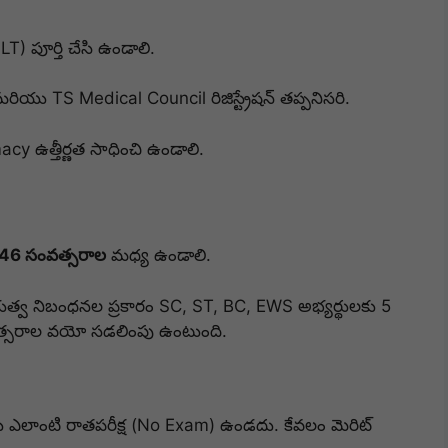
) పూర్తి చేసి ఉండాలి.
 మరియు TS Medical Council రిజిస్ట్రేషన్ తప్పనిసరి.
 ఉత్తీర్ణత సాధించి ఉండాలి.
 46 సంవత్సరాల
మధ్య ఉండాలి.
భుత్వ నిబంధనల ప్రకారం SC, ST, BC, EWS అభ్యర్థులకు 5
వత్సరాల వయో సడలింపు ఉంటుంది.
 ఎలాంటి రాతపరీక్ష (No Exam) ఉండదు. కేవలం మెరిట్