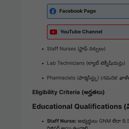
Facebook Page
YouTube Channel
Staff Nurses (స్టాఫ్ నర్సులు)
Lab Technicians (ల్యాబ్ టెక్నీషియన్లు)
Pharmacists (ఫార్మసిస్ట్లు)
(గమనిక: ఖాళీ
Eligibility Criteria (అర్హతలు)
Educational Qualifications (వి
Staff Nurse:
అభ్యర్థులు GNM లేదా B.S
రిజిస్టర్ అయి ఉండాలి.