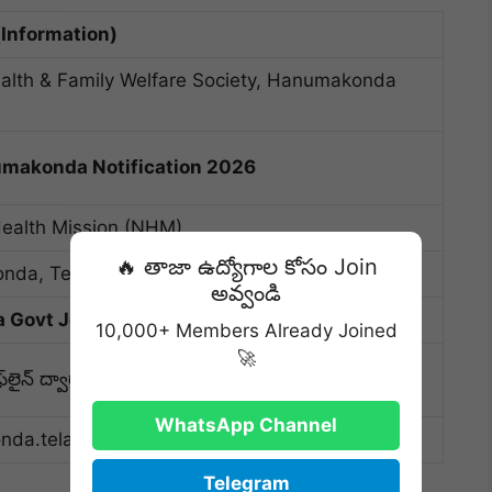
Information)
Health & Family Welfare Society, Hanumakonda
makonda Notification 2026
Health Mission (NHM)
🔥 తాజా ఉద్యోగాల కోసం Join
nda, Telangana
అవ్వండి
a Govt Jobs 2026
(Contract/Outsourcing)
10,000+ Members Already Joined
🚀
‌లైన్ ద్వారా)
WhatsApp Channel
da.telangana.gov.in
Telegram