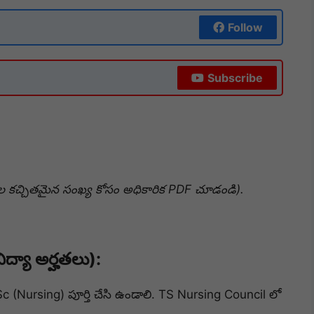
Follow
Subscribe
ల కచ్చితమైన సంఖ్య కోసం అధికారిక PDF చూడండి).
ద్యా అర్హతలు):
c (Nursing) పూర్తి చేసి ఉండాలి. TS Nursing Council లో