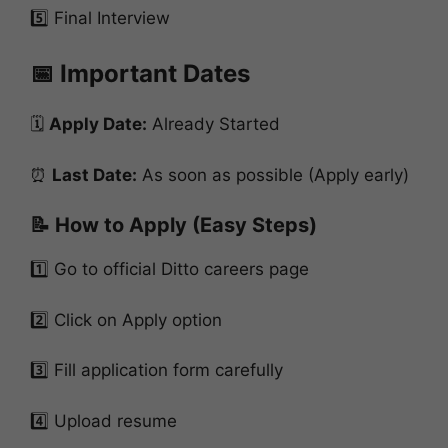
5️⃣ Final Interview
📅 Important Dates
🗓️
Apply Date:
Already Started
⏰
Last Date:
As soon as possible (Apply early)
📝 How to Apply (Easy Steps)
1️⃣ Go to official Ditto careers page
2️⃣ Click on Apply option
3️⃣ Fill application form carefully
4️⃣ Upload resume