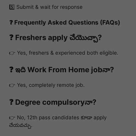
5️⃣ Submit & wait for response
❓ Frequently Asked Questions (FAQs)
❓ Freshers apply చేయొచ్చా?
👉 Yes, freshers & experienced both eligible.
❓ ఇది Work From Home jobనా?
👉 Yes, completely remote job.
❓ Degree compulsoryనా?
👉 No, 12th pass candidates కూడా apply
చేయవచ్చు.