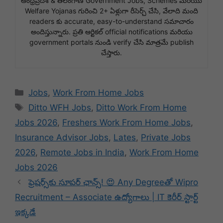
ఆంధ్రప్రదేశ్ & తెలంగాణ Government Jobs, Schemes మరియు
Welfare Yojanas గురించి 2+ ఏళ్లుగా రీసెర్చ్ చేసి, వేలాది మంది
readers కు accurate, easy-to-understand సమాచారం
అందిస్తున్నారు. ప్రతి ఆర్టికల్ official notifications మరియు
government portals నుండి verify చేసి మాత్రమే publish
చేస్తారు.
Categories
Jobs
,
Work From Home Jobs
Tags
Ditto WFH Jobs
,
Ditto Work From Home
Jobs 2026
,
Freshers Work From Home Jobs
,
Insurance Advisor Jobs
,
Lates
,
Private Jobs
2026
,
Remote Jobs in India
,
Work From Home
Jobs 2026
ఫ్రెషర్స్‌కు సూపర్ ఛాన్స్! 😍 Any Degreeతో Wipro
Recruitment – Associate ఉద్యోగాలు | IT కెరీర్ స్టార్ట్
ఇక్కడే