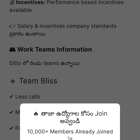
💰
Incentives:
Performance based incentives
available
👉 Salary & incentives company standards
ప్రకారం ఉంటాయి
👥 Work Teams Information
Ditto లో రెండు teams ఉన్నాయి:
🔹 Team Bliss
✔ Less calls
✔ More WhatsApp & chat support
🔥 తాజా ఉద్యోగాల కోసం Join
అవ్వండి
✔ Flexible work approach
10,000+ Members Already Joined
🚀