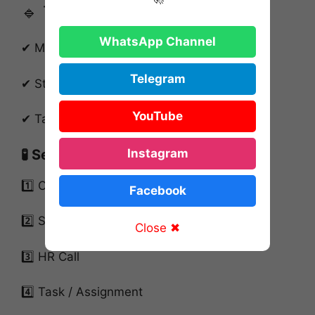
🔹 Team Falcon
WhatsApp Channel
✔ More calling work
Telegram
✔ Structured work process
YouTube
✔ Target oriented role
🧪 Selection Process (Step-by-Step)
Instagram
1️⃣ Online Application
Facebook
2️⃣ Short Introduction / Video Resume
Close ✖
3️⃣ HR Call
4️⃣ Task / Assignment