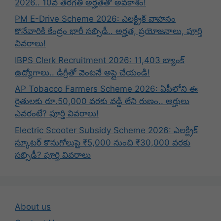
2026.. 10వ తరగతి అర్హతతో అవకాశం!
PM E-Drive Scheme 2026: ఎలక్ట్రిక్ వాహనం
కొనేవారికి కేంద్రం భారీ సబ్సిడీ.. అర్హత, ప్రయోజనాలు, పూర్తి
వివరాలు!
IBPS Clerk Recruitment 2026: 11,403 బ్యాంక్
ఉద్యోగాలు.. డిగ్రీతో వెంటనే అప్లై చేయండి!
AP Tobacco Farmers Scheme 2026: ఏపీలోని ఈ
రైతులకు రూ.50,000 వరకు వడ్డీ లేని రుణం.. అర్హులు
ఎవరంటే? పూర్తి వివరాలు!
Electric Scooter Subsidy Scheme 2026: ఎలక్ట్రిక్
స్కూటర్ కొనుగోలుపై ₹5,000 నుంచి ₹30,000 వరకు
సబ్సిడీ? పూర్తి వివరాలు
About us