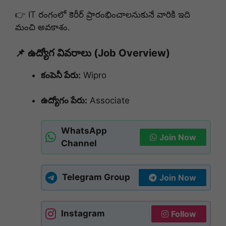
👉 IT రంగంలో కెరీర్ ప్రారంభించాలనుకునే వారికి ఇది
మంచి అవకాశం.
📌 ఉద్యోగ వివరాలు (Job Overview)
కంపెనీ పేరు:
Wipro
ఉద్యోగం పేరు:
Associate
WhatsApp
Join Now
Channel
Telegram Group
Join Now
Instagram
Follow