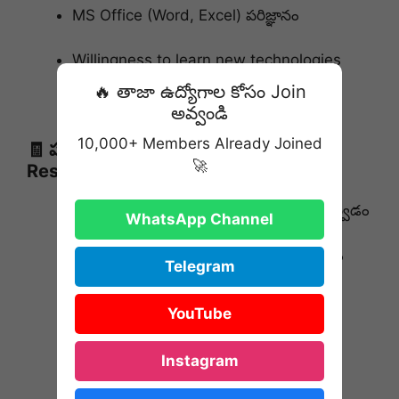
MS Office (Word, Excel) పరిజ్ఞానం
Willingness to learn new technologies
🔥 తాజా ఉద్యోగాల కోసం Join
Customer handling skills (basic level)
అవ్వండి
10,000+ Members Already Joined
🧾 పని బాధ్యతలు (Roles &
🚀
Responsibilities)
క్లయింట్ అవసరాలకు అనుగుణంగా సపోర్ట్ ఇవ్వడం
WhatsApp Channel
IT / Business Processes లో పని చేయడం
Telegram
డేటా అప్‌డేట్ & రిపోర్టింగ్ పనులు
YouTube
టీమ్ మెంబర్స్‌తో కలిసి ప్రాజెక్ట్ టాస్క్‌లు పూర్తి
Instagram
చేయడం