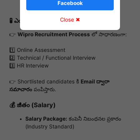
Facebook
కంపెనీ ప్రాసెస్‌లను ఫాలో అవడం
Close ✖
🧪 ఎంపిక విధానం (Selection Process)
👉
Wipro Recruitment Process
లో సాధారణంగా:
1️⃣ Online Assessment
2️⃣ Technical / Functional Interview
3️⃣ HR Interview
👉 Shortlisted candidates కి
Email ద్వారా
సమాచారం
పంపిస్తారు.
💰 జీతం (Salary)
Salary Package:
కంపెనీ నిబంధనల ప్రకారం
(Industry Standard)