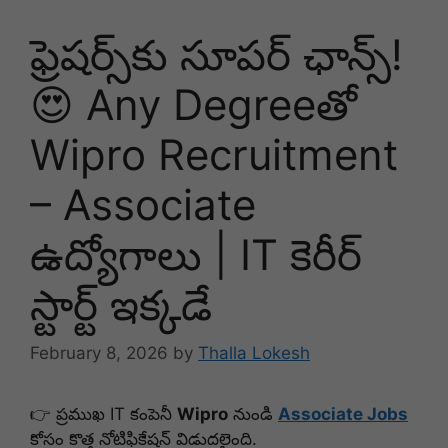
ఫ్రెషర్స్‌కు సూపర్ ఛాన్స్!
😍 Any Degreeతో
Wipro Recruitment
– Associate
ఉద్యోగాలు | IT కెరీర్
స్టార్ట్ ఇక్కడే
February 8, 2026
by
Thalla Lokesh
👉 ప్రముఖ IT కంపెనీ
Wipro
నుండి
Associate Jobs
కోసం కొత్త నోటిఫికేషన్ విడుదలైంది.