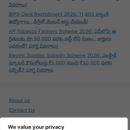
వివరాలు!
IBPS Clerk Recruitment 2026: 11,403 బ్యాంక్
ఉద్యోగాలు.. డిగ్రీతో వెంటనే అప్లై చేయండి!
AP Tobacco Farmers Scheme 2026: ఏపీలోని ఈ
రైతులకు రూ.50,000 వరకు వడ్డీ లేని రుణం.. అర్హులు
ఎవరంటే? పూర్తి వివరాలు!
Electric Scooter Subsidy Scheme 2026: ఎలక్ట్రిక్
స్కూటర్ కొనుగోలుపై ₹5,000 నుంచి ₹30,000 వరకు
సబ్సిడీ? పూర్తి వివరాలు
About us
Contact Us
Disclaimer
We value your privacy
Privacy Policy