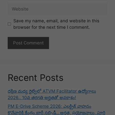
Website
Save my name, email, and website in this
browser for the next time I comment.
Recent Posts
దక్షిణ మధ్య రైల్వేలో ATVM Facilitator ఉద్యోగాలు
2026.. 10వ తరగతి అర్హతతో అవకాశం!
PM E-Drive Scheme 2026: ఎలక్ట్రిక్ వాహనం
కొనేవారికి కేంద్రం భారీ సబ్సిడీ.. అర్హత, ప్రయోజనాలు, పూర్తి