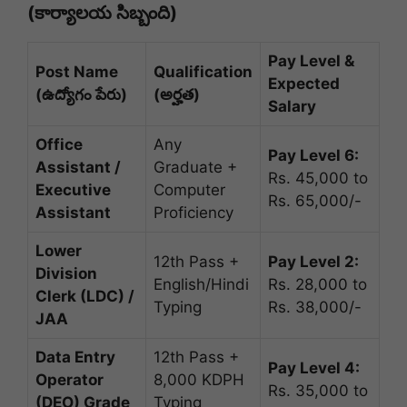
(కార్యాలయ సిబ్బంది)
Pay Level &
Post Name
Qualification
Expected
(ఉద్యోగం పేరు)
(అర్హత)
Salary
Office
Any
Pay Level 6:
Assistant /
Graduate +
Rs. 45,000 to
Executive
Computer
Rs. 65,000/-
Assistant
Proficiency
Lower
12th Pass +
Pay Level 2:
Division
English/Hindi
Rs. 28,000 to
Clerk (LDC) /
Typing
Rs. 38,000/-
JAA
Data Entry
12th Pass +
Pay Level 4:
Operator
8,000 KDPH
Rs. 35,000 to
(DEO) Grade
Typing