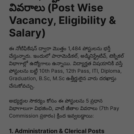
వివరాలు (Post Wise
Vacancy, Eligibility &
Salary)
ఈ నోటిఫికేషన్ ద్వారా మొత్తం 1,484 పోస్టులను భర్తీ
చేస్తున్నారు. ఇందులో పారామెడికల్, అడ్మినిస్ట్రేటివ్, టెక్నికల్
విభాగాల్లో ఉద్యోగాలు ఉన్నాయి. విద్యార్హత విషయానికి వస్తే
పోస్టులను బట్టి 10th Pass, 12th Pass, ITI, Diploma,
Graduation, B.Sc, M.Sc ఉత్తీర్ణులైన వారు దరఖాస్తు
చేసుకోవచ్చు.
అభ్యర్థుల సౌకర్యం కోసం ఈ పోస్టులను 5 ప్రధాన
విభాగాలుగా విభజించి, వాటి జీతాల వివరాలు (7th Pay
Commission ప్రకారం) క్రింద ఇవ్వబడ్డాయి:
1. Administration & Clerical Posts