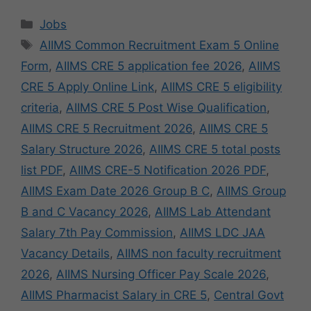
Categories
Jobs
Tags
AIIMS Common Recruitment Exam 5 Online
Form
,
AIIMS CRE 5 application fee 2026
,
AIIMS
CRE 5 Apply Online Link
,
AIIMS CRE 5 eligibility
criteria
,
AIIMS CRE 5 Post Wise Qualification
,
AIIMS CRE 5 Recruitment 2026
,
AIIMS CRE 5
Salary Structure 2026
,
AIIMS CRE 5 total posts
list PDF
,
AIIMS CRE-5 Notification 2026 PDF
,
AIIMS Exam Date 2026 Group B C
,
AIIMS Group
B and C Vacancy 2026
,
AIIMS Lab Attendant
Salary 7th Pay Commission
,
AIIMS LDC JAA
Vacancy Details
,
AIIMS non faculty recruitment
2026
,
AIIMS Nursing Officer Pay Scale 2026
,
AIIMS Pharmacist Salary in CRE 5
,
Central Govt