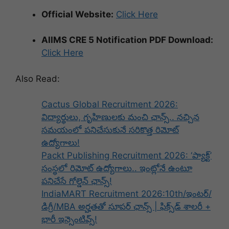
Official Website:
Click Here
AIIMS CRE 5 Notification PDF Download:
Click Here
Also Read:
Cactus Global Recruitment 2026:
విద్యార్థులు, గృహిణులకు మంచి ఛాన్స్.. నచ్చిన
సమయంలో పనిచేసుకునే సరికొత్త రిమోట్
ఉద్యోగాలు!
Packt Publishing Recruitment 2026: ‘ప్యాక్ట్’
సంస్థలో రిమోట్ ఉద్యోగాలు.. ఇంట్లోనే ఉంటూ
పనిచేసే గోల్డెన్ ఛాన్స్!
IndiaMART Recruitment 2026:10th/ఇంటర్‌/
డిగ్రీ/MBA అర్హతతో సూపర్ ఛాన్స్ | ఫిక్స్‌డ్ శాలరీ +
భారీ ఇన్సెంటివ్స్!