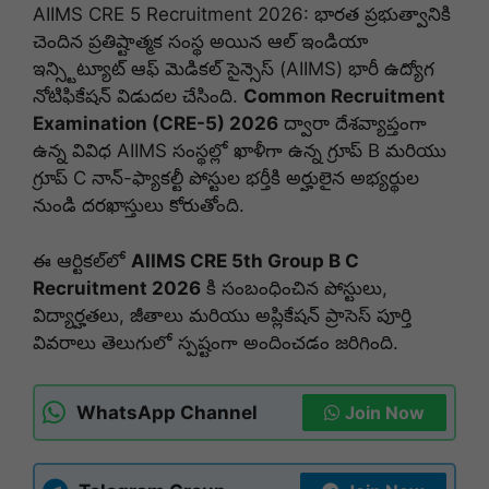
AIIMS CRE 5 Recruitment 2026: భారత ప్రభుత్వానికి
చెందిన ప్రతిష్టాత్మక సంస్థ అయిన ఆల్ ఇండియా
ఇన్స్టిట్యూట్ ఆఫ్ మెడికల్ సైన్సెస్ (AIIMS) భారీ ఉద్యోగ
నోటిఫికేషన్ విడుదల చేసింది.
Common Recruitment
Examination (CRE-5) 2026
ద్వారా దేశవ్యాప్తంగా
ఉన్న వివిధ AIIMS సంస్థల్లో ఖాళీగా ఉన్న గ్రూప్ B మరియు
గ్రూప్ C నాన్-ఫ్యాకల్టీ పోస్టుల భర్తీకి అర్హులైన అభ్యర్థుల
నుండి దరఖాస్తులు కోరుతోంది.
ఈ ఆర్టికల్‌లో
AIIMS CRE 5th Group B C
Recruitment 2026
కి సంబంధించిన పోస్టులు,
విద్యార్హతలు, జీతాలు మరియు అప్లికేషన్ ప్రాసెస్ పూర్తి
వివరాలు తెలుగులో స్పష్టంగా అందించడం జరిగింది.
WhatsApp Channel
Join Now