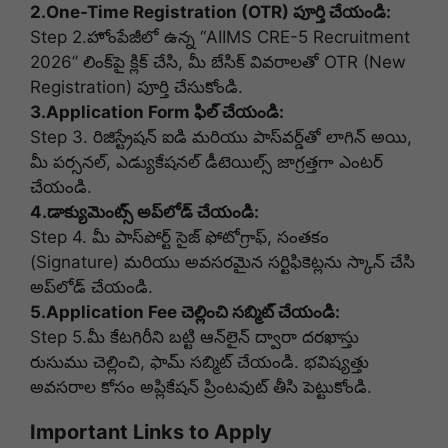
2.One-Time Registration (OTR) పూర్తి చేయండి:
Step 2.
హోంపేజీలో ఉన్న “AIIMS CRE-5 Recruitment
2026” లింక్‌పై క్లిక్ చేసి, మీ బేసిక్ వివరాలతో OTR (New
Registration) పూర్తి చేసుకోండి.
3.Application Form ఫిల్ చేయండి:
Step 3.
రిజిస్ట్రేషన్ ఐడి మరియు పాస్‌వర్డ్‌తో లాగిన్ అయి,
మీ పర్సనల్, ఎడ్యుకేషనల్ డీటెయిల్స్ జాగ్రత్తగా ఎంటర్
చేయండి.
4.డాక్యుమెంట్స్ అప్‌లోడ్ చేయండి:
Step 4.
మీ పాస్‌పోర్ట్ సైజ్ ఫోటోగ్రాఫ్, సంతకం
(Signature) మరియు అవసరమైన సర్టిఫికెట్లను స్కాన్ చేసి
అప్‌లోడ్ చేయండి.
5.Application Fee చెల్లించి సబ్మిట్ చేయండి:
Step 5.
మీ కేటగిరీని బట్టి ఆన్‌లైన్ ద్వారా దరఖాస్తు
రుసుము చెల్లించి, ఫామ్ సబ్మిట్ చేయండి. భవిష్యత్తు
అవసరాల కోసం అప్లికేషన్ ప్రింటవుట్ తీసి పెట్టుకోండి.
Important Links to Apply