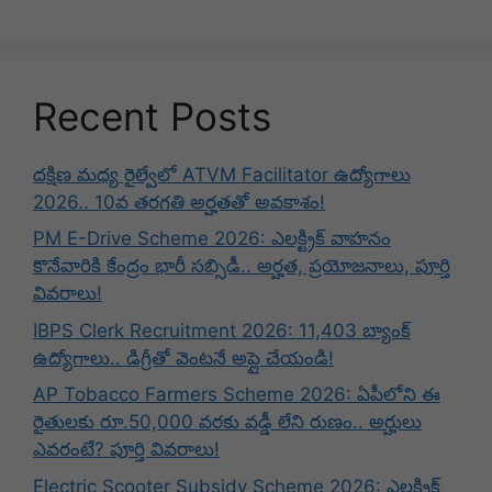
Recent Posts
దక్షిణ మధ్య రైల్వేలో ATVM Facilitator ఉద్యోగాలు
2026.. 10వ తరగతి అర్హతతో అవకాశం!
PM E-Drive Scheme 2026: ఎలక్ట్రిక్ వాహనం
కొనేవారికి కేంద్రం భారీ సబ్సిడీ.. అర్హత, ప్రయోజనాలు, పూర్తి
వివరాలు!
IBPS Clerk Recruitment 2026: 11,403 బ్యాంక్
ఉద్యోగాలు.. డిగ్రీతో వెంటనే అప్లై చేయండి!
AP Tobacco Farmers Scheme 2026: ఏపీలోని ఈ
రైతులకు రూ.50,000 వరకు వడ్డీ లేని రుణం.. అర్హులు
ఎవరంటే? పూర్తి వివరాలు!
Electric Scooter Subsidy Scheme 2026: ఎలక్ట్రిక్