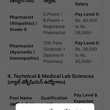
(ఉద్యోగం పేరు)
(అర్హత)
Salary
D.Pharm /
Pay Level 5:
Pharmacist
B.Pharm +
Rs. 40,000
(Allopathic) /
Registered
to Rs.
Grade-II
Pharmacist
58,000/-
12th Pass
Pay Level 5:
Pharmacist
(Science) +
Rs. 38,000
(Ayurvedic /
Diploma in
to Rs.
Homeopathic)
Pharmacy
55,000/-
4. Technical & Medical Lab Sciences
(ల్యాబ్ టెక్నీషియన్ ఉద్యోగాలు)
Pay Level &
Post Name
Qualification
Expected
(ఉద్యోగం పేరు)
(అర్హత)
Salary