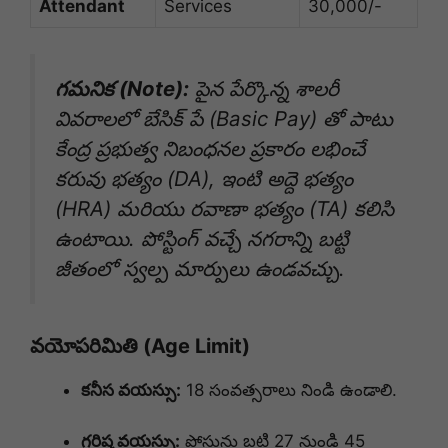
Attendant
Services
30,000/-
గమనిక (Note):
పైన పేర్కొన్న శాలరీ
వివరాలలో బేసిక్ పే (Basic Pay) తో పాటు
కేంద్ర ప్రభుత్వ నిబంధనల ప్రకారం లభించే
కరువు భత్యం (DA), ఇంటి అద్దె భత్యం
(HRA) మరియు రవాణా భత్యం (TA) కలిసి
ఉంటాయి. పోస్టింగ్ వచ్చే నగరాన్ని బట్టి
జీతంలో స్వల్ప మార్పులు ఉండవచ్చు.
వయోపరిమితి (Age Limit)
కనీస వయస్సు:
18 సంవత్సరాలు నిండి ఉండాలి.
గరిష్ట వయస్సు:
పోస్టును బట్టి 27 నుండి 45