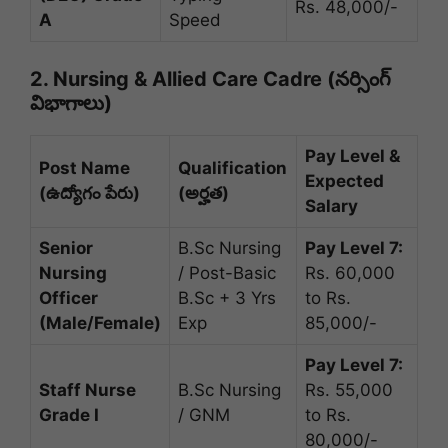
Rs. 48,000/-
A
Speed
2. Nursing & Allied Care Cadre (నర్సింగ్
విభాగాలు)
Pay Level &
Post Name
Qualification
Expected
(ఉద్యోగం పేరు)
(అర్హత)
Salary
Senior
B.Sc Nursing
Pay Level 7:
Nursing
/ Post-Basic
Rs. 60,000
Officer
B.Sc + 3 Yrs
to Rs.
(Male/Female)
Exp
85,000/-
Pay Level 7:
Staff Nurse
B.Sc Nursing
Rs. 55,000
Grade I
/ GNM
to Rs.
80,000/-