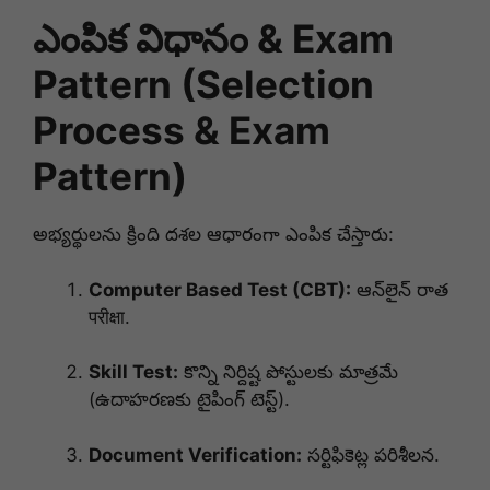
ఎంపిక విధానం & Exam
Pattern (Selection
Process & Exam
Pattern)
అభ్యర్థులను క్రింది దశల ఆధారంగా ఎంపిక చేస్తారు:
Computer Based Test (CBT):
ఆన్‌లైన్ రాత
परीक्षा.
Skill Test:
కొన్ని నిర్దిష్ట పోస్టులకు మాత్రమే
(ఉదాహరణకు టైపింగ్ టెస్ట్).
Document Verification:
సర్టిఫికెట్ల పరిశీలన.