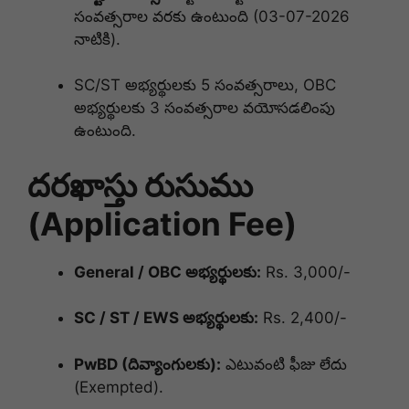
సంవత్సరాల వరకు ఉంటుంది (03-07-2026
నాటికి).
SC/ST అభ్యర్థులకు 5 సంవత్సరాలు, OBC
అభ్యర్థులకు 3 సంవత్సరాల వయోసడలింపు
ఉంటుంది.
దరఖాస్తు రుసుము
(Application Fee)
General / OBC అభ్యర్థులకు:
Rs. 3,000/-
SC / ST / EWS అభ్యర్థులకు:
Rs. 2,400/-
PwBD (దివ్యాంగులకు):
ఎటువంటి ఫీజు లేదు
(Exempted).