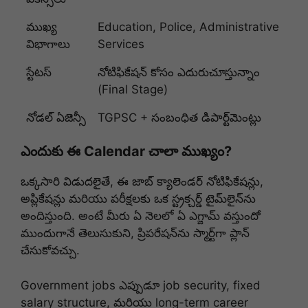
ముఖ్య
Education, Police, Administrative
విభాగాలు
Services
స్టేటస్
నోటిఫికేషన్ కోసం ఎదురుచూస్తున్నాం
(Final Stage)
నోడల్ ఏజెన్సీ
TGPSC + సంబంధిత డిపార్ట్‌మెంట్లు
ఎందుకు ఈ Calendar చాలా ముఖ్యం?
ఒక్కసారి విడుదలైతే, ఈ జాబ్ క్యాలెండర్ నోటిఫికేషన్లు,
అప్లికేషన్లు మరియు పరీక్షలకు ఒక స్ట్రక్చర్డ్ టైమ్‌లైన్‌ను
అందిస్తుంది. అంటే మీరు ఏ నెలలో ఏ ఎగ్జామ్ వస్తుందో
ముందుగానే తెలుసుకుని, ప్రిపరేషన్‌ను స్మార్ట్‌గా ప్లాన్
చేసుకోవచ్చు.
Government jobs ఎప్పుడూ job security, fixed
salary structure, మరియు long-term career