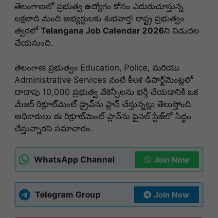
తెలంగాణల
ో
ప్రభుత్వ ఉద్యోగం
కోసం
ఎదురుచూస్తున్న
లక్షలాది
మంది
అభ్యర్థులకు
శుభవార్త! రాష్ట్ర
ప్రభుత్వం
త్వరలో
Telangana Job Calendar 2026
ని
విడుదల
చేయనుంది.
తెలంగా
ణ ప్రభుత్వం
Education, Police,
మరియు
Administrative
Services వంటి కీలక
డిపార్ట్‌మెంట్లలో
దాదాపు
10,000
ప్రభుత్వ
వేకెన్సీలను
భర్తీ
చేయడానికి ఒక
మేజర్
రిక్రూట్‌మెంట్
డ్రైవ్‌ను ప్లాన్
చేస్తున్నట్లు
తెలుస్తోంది.
అధికారులు ఈ
రిక్రూట్‌మెంట్ ప్లాన్‌ను
ఫైనల్
స్టేజ్‌లో సిద్ధం
చేస్తున్నారని సమాచారం.
WhatsApp Channel
Join Now
Telegram Group
Join Now