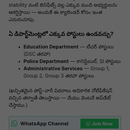
stability వంటి బెనిఫిట్స్ వల్ల ఎక్కువ మంది అభ్యర్థులను
ఆకర్షిస్తాయి — అందుకే ఈ క్యాలెండర్ కోసం ఇంత
ఎదురుచూపు.
ఏ డిపార్ట్‌మెంట్లలో ఎక్కువ పోస్టులు ఉండవచ్చు?
Education Department
— టీచర్ పోస్టులు
(DSC తరహా)
Police Department
— కానిస్టేబుల్, SI పోస్టులు
Administrative Services
— Group 1,
Group 2, Group 3 తరహా పోస్టులు
(ఖచ్చితమైన పోస్ట్-వారీ వివరాలు అధికారిక నోటిఫికేషన్
వచ్చిన తర్వాతే తెలుస్తాయి — మేము వెంటనే అప్‌డేట్
చేస్తాము.)
WhatsApp Channel
Join Now