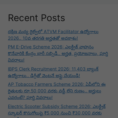
Recent Posts
దక్షిణ మధ్య రైల్వేలో ATVM Facilitator ఉద్యోగాలు
2026.. 10వ తరగతి అర్హతతో అవకాశం!
PM E-Drive Scheme 2026: ఎలక్ట్రిక్ వాహనం
కొనేవారికి కేంద్రం భారీ సబ్సిడీ.. అర్హత, ప్రయోజనాలు, పూర్తి
వివరాలు!
IBPS Clerk Recruitment 2026: 11,403 బ్యాంక్
ఉద్యోగాలు.. డిగ్రీతో వెంటనే అప్లై చేయండి!
AP Tobacco Farmers Scheme 2026: ఏపీలోని ఈ
రైతులకు రూ.50,000 వరకు వడ్డీ లేని రుణం.. అర్హులు
ఎవరంటే? పూర్తి వివరాలు!
Electric Scooter Subsidy Scheme 2026: ఎలక్ట్రిక్
స్కూటర్ కొనుగోలుపై ₹5,000 నుంచి ₹30,000 వరకు