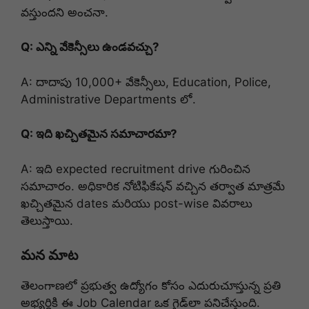
వస్తుందని అంచనా.
Q: ఎన్ని వేకెన్సీలు ఉండవచ్చు?
A: దాదాపు 10,000+ వేకెన్సీలు, Education, Police,
Administrative Departments లో.
Q: ఇది ఖచ్చితమైన సమాచారమా?
A: ఇది expected recruitment drive గురించిన
సమాచారం. అధికారిక నోటిఫికేషన్ వచ్చిన తర్వాత మాత్రమే
ఖచ్చితమైన dates మరియు post-wise వివరాలు
తెలుస్తాయి.
మన మాట
తెలంగాణలో ప్రభుత్వ ఉద్యోగం కోసం ఎదురుచూస్తున్న ప్రతి
అభ్యర్థికి ఈ Job Calendar ఒక గైడ్‌లా పనిచేస్తుంది.