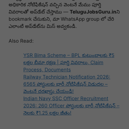
అధికారిక నోటిఫికేషన్ వచ్చిన వెంటనే మేము పూర్తి
వివరాలతో అప్‌డేట్ చేస్తాము —
TeluguJobsGuru.in
ని
bookmark చేసుకుని, మా WhatsApp group లో చేరి
ఎలాంటి అప్‌డేట్‌ను మిస్ అవ్వకండి.
Also Read:
YSR Bima Scheme – BPL కుటుంబాలకు ₹5
లక్షల బీమా రక్షణ | పూర్తి వివరాలు, Claim
Process, Documents
Railway Technician Notification 2026:
6565 పోస్టులకు భారీ నోటిఫికేషన్ విడుదల –
వెంటనే దరఖాస్తు చేయండి!
Indian Navy SSC Officer Recruitment
2026: 260 Officer పోస్టులకు భారీ నోటిఫికేషన్ –
నెలకు ₹1.25 లక్షల జీతం!