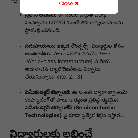
Close ✖
ప్రధాన అప్‌డేట్:
ఈ సెంటర్ ప్రస్తుత విద్యా
సంవత్సరం (2026) నుంచే తన కార్యకలాపాలను
ప్రారంభించనుంది.
సదుపాయాలు:
ఇక్కడ రీసెర్చర్స్, విద్యార్థుల కోసం
అంతర్జాతీయ స్థాయి మౌలిక సదుపాయాలు
(World-class Infrastructure) మరియు
అధునాతన ల్యాబొరేటరీలను ఏర్పాటు
చేయనున్నారు [cite: 2.1.3].
సెమీకండక్టర్ టెక్నాలజీ:
ఈ సెంటర్ ద్వారా క్వాంటమ్
కంప్యూటింగ్‌తో పాటు అత్యంత ప్రతిష్టాత్మకమైన
సెమీకండక్టర్ టెక్నాలజీస్ (Semiconductor
Technologies)
పై కూడా ప్రత్యేక శిక్షణ ఇస్తారు.
విద్యార్థులకు లభించే