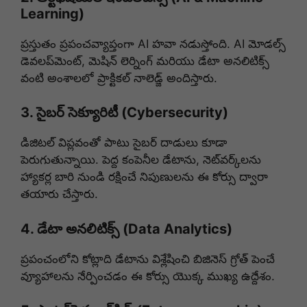
Learning)
ప్రస్తుతం ప్రపంచవ్యాప్తంగా AI హవా నడుస్తోంది.
AI మోడల్స్
డెవలప్‌మెంట్, మెషిన్ లెర్నింగ్ మరియు డేటా అనలిటిక్స్
వంటి అంశాలలో ప్రాక్టికల్ నాలెడ్జ్ అందిస్తారు.
3. సైబర్ సెక్యూరిటీ (Cybersecurity)
డిజిటల్ విప్లవంతో పాటు సైబర్ దాడులు కూడా
పెరుగుతున్నాయి. పెద్ద కంపెనీల డేటాను, నెట్‌వర్క్‌లను
హ్యాకర్ల బారి నుండి రక్షించే నిపుణులను ఈ కోర్సు ద్వారా
తయారు చేస్తారు.
4.
డేటా అనలిటిక్స్ (Data Analytics)
ప్రపంచంలోని కోట్లాది డేటాను విశ్లేషించి బిజినెస్ గ్రోత్ పెంచే
వ్యూహాలను నేర్పించడం ఈ కోర్సు యొక్క ముఖ్య ఉద్దేశం.