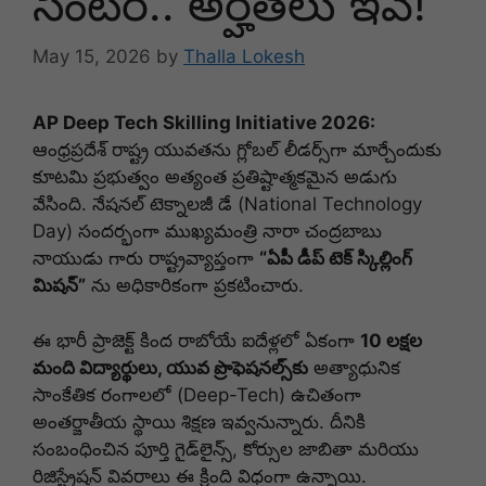
సెంటర్.. అర్హతలు ఇవే!
May 15, 2026
by
Thalla Lokesh
AP Deep Tech Skilling Initiative 2026:
ఆంధ్రప్రదేశ్ రాష్ట్ర యువతను గ్లోబల్ లీడర్స్‌గా మార్చేందుకు
కూటమి ప్రభుత్వం అత్యంత ప్రతిష్టాత్మకమైన అడుగు
వేసింది.
నేషనల్ టెక్నాలజీ డే (National Technology
Day) సందర్భంగా ముఖ్యమంత్రి నారా చంద్రబాబు
నాయుడు గారు రాష్ట్రవ్యాప్తంగా
“ఏపీ డీప్ టెక్ స్కిల్లింగ్
మిషన్”
ను అధికారికంగా ప్రకటించారు.
ఈ భారీ ప్రాజెక్ట్ కింద రాబోయే ఐదేళ్లలో ఏకంగా
10 లక్షల
మంది విద్యార్థులు, యువ ప్రొఫెషనల్స్‌కు
అత్యాధునిక
సాంకేతిక రంగాలలో (Deep-Tech) ఉచితంగా
అంతర్జాతీయ స్థాయి శిక్షణ ఇవ్వనున్నారు.
దీనికి
సంబంధించిన పూర్తి గైడ్‌లైన్స్, కోర్సుల జాబితా మరియు
రిజిస్ట్రేషన్ వివరాలు ఈ క్రింది విధంగా ఉన్నాయి.