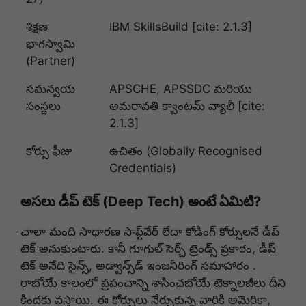
శిక్షణ
IBM SkillsBuild [cite: 2.1.3]
భాగస్వామి
(Partner)
సమన్వయ
APSCHE, APSSDC మరియు
సంస్థలు
అమరావతి క్వాంటమ్ వ్యాలీ [cite:
2.1.3]
కోర్సు ఫీజు
ఉచితం (Globally Recognised
Credentials)
అసలు డీప్ టెక్ (Deep Tech) అంటే ఏమిటి?
చాలా మంది సాధారణ సాఫ్ట్‌వేర్ లేదా కోడింగ్ కోర్సులనే డీప్
టెక్ అనుకుంటారు. కానీ గూగుల్ సెర్చ్ ట్రెండ్స్ ప్రకారం, డీప్
టెక్ అనేది సైన్స్, అడ్వాన్స్‌డ్ ఇంజనీరింగ్ సమాహారం .
రాబోయే కాలంలో ప్రపంచాన్ని శాసించబోయే టెక్నాలజీలు దీని
కిందకు వస్తాయి. ఈ కోర్సులు నేర్చుకున్న వారికి అమెరికా,