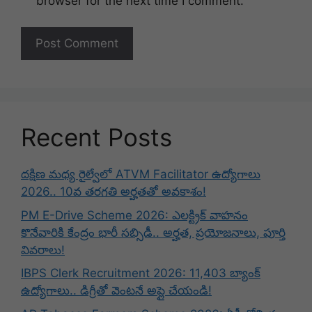
browser for the next time I comment.
Recent Posts
దక్షిణ మధ్య రైల్వేలో ATVM Facilitator ఉద్యోగాలు
2026.. 10వ తరగతి అర్హతతో అవకాశం!
PM E-Drive Scheme 2026: ఎలక్ట్రిక్ వాహనం
కొనేవారికి కేంద్రం భారీ సబ్సిడీ.. అర్హత, ప్రయోజనాలు, పూర్తి
వివరాలు!
IBPS Clerk Recruitment 2026: 11,403 బ్యాంక్
ఉద్యోగాలు.. డిగ్రీతో వెంటనే అప్లై చేయండి!