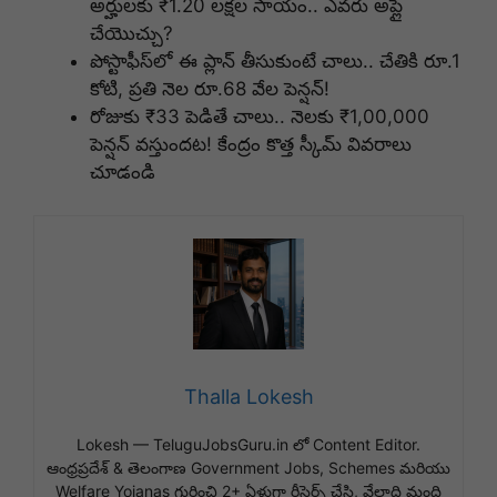
అర్హులకు ₹1.20 లక్షల సాయం.. ఎవరు అప్లై
చేయొచ్చు?
పోస్టాఫీస్‌లో ఈ ప్లాన్ తీసుకుంటే చాలు.. చేతికి రూ.1
కోటి, ప్రతి నెల రూ.68 వేల పెన్షన్!
రోజుకు ₹33 పెడితే చాలు.. నెలకు ₹1,00,000
పెన్షన్ వస్తుందట! కేంద్రం కొత్త స్కీమ్ వివరాలు
చూడండి
Thalla Lokesh
Lokesh — TeluguJobsGuru.in లో Content Editor.
ఆంధ్రప్రదేశ్ & తెలంగాణ Government Jobs, Schemes మరియు
Welfare Yojanas గురించి 2+ ఏళ్లుగా రీసెర్చ్ చేసి, వేలాది మంది