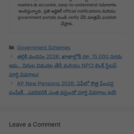
readers కు accurate, easy-to-understand సమాచారం
అందిస్తున్నారు. ప్రతి ఆర్టికల్ official notifications మరియు
government portals నుండి verify చేసి మాత్రమే publish
చేస్తారు.
Categories
Government Schemes
తల్లికి వందనం 2026: ఖాతాల్లోకి రూ. 15,000 నగదు
జమ.. నిధుల విడుదల తేదీ మరియు NPCI లింక్ స్టేటస్
పూర్తి వివరాలు!
AP New Pensions 2026: ఏపీలో కొత్త పింఛన్ల
పంపిణీ.. ఎవరెవరికి ఎంత వస్తుందో పూర్తి వివరాలు ఇవే!
Leave a Comment