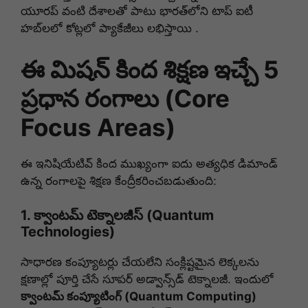
యూరప్ వంటి దేశాలతో పాటు భారత్‌లోని టాప్ ఐటీ
హబ్‌లలో కోట్లలో ప్యాకేజీలు లభిస్తాయి .
ఈ మిషన్ కింద శిక్షణ ఇచ్చే 5
ప్రధాన రంగాలు (Core
Focus Areas)
ఈ ఇనిషియేటివ్ కింద ముఖ్యంగా ఐదు అత్యధిక డిమాండ్
ఉన్న రంగాలపై శిక్షణ కేంద్రీకరించబడుతుంది:
1.
క్వాంటమ్ టెక్నాలజీస్ (Quantum
Technologies)
సాధారణ కంప్యూటర్లు చేయలేని సంక్లిష్టమైన లెక్కలను
క్షణాల్లో పూర్తి చేసే సూపర్ అడ్వాన్స్‌డ్ టెక్నాలజీ.
ఇందులో
క్వాంటమ్ కంప్యూటింగ్ (Quantum Computing)