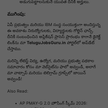
అడుగుపెట్టాలనుకునే యువత దీనికి అర్హులు.
ముగింపు:
ఏపీ ప్రభుత్వం మరియు IBM సంస్థ సంయుక్తంగా అందిస్తున్న
ఈ అవకాశం నిరుద్యోగులకు, విద్యార్థులకు గోల్డెన్ ఛాన్స్.
దీనికి సంబంధించిన అప్లికేషన్ ప్రాసెస్ ప్రారంభం కాగానే డైరెక్ట్
లింక్‌ను మా
TeluguJobsGuru.in
పోర్టల్‌లో అప్‌డేట్
చేస్తాము.
మరిన్ని లేటెస్ట్ విద్య, ఉద్యోగ, మరియు ప్రభుత్వ పథకాల
సమాచారం కోసం మా వెబ్‌సైట్‌ను ఫాలో అవ్వండి, అలాగే
మా వాట్సాప్ మరియు టెలిగ్రామ్ గ్రూప్స్‌లో జాయిన్
అవ్వండి!
Also Read:
AP PMAY-G 2.0 హౌసింగ్ స్కీమ్ 2026: