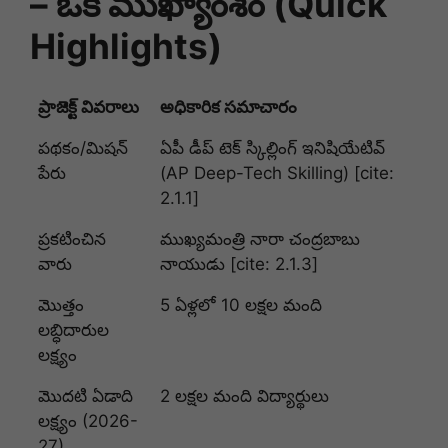
– ఒక ముఖ్యాంశం (Quick
Highlights)
ప్రాజెక్ట్ వివరాలు
అధికారిక సమాచారం
పథకం/మిషన్
ఏపీ డీప్ టెక్ స్కిల్లింగ్ ఇనిషియేటివ్
పేరు
(AP Deep-Tech Skilling) [cite:
2.1.1]
ప్రకటించిన
ముఖ్యమంత్రి నారా చంద్రబాబు
వారు
నాయుడు [cite: 2.1.3]
మొత్తం
5 ఏళ్లలో 10 లక్షల మంది
లబ్ధిదారుల
లక్ష్యం
మొదటి ఏడాది
2 లక్షల మంది విద్యార్థులు
లక్ష్యం (2026-
27)