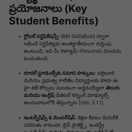
ప్రయోజనాలు (Key
Student Benefits)
గ్లోబల్ సర్టిఫికేషన్స్:
IBM SkillsBuild ద్వారా
లభించే సర్టిఫికెట్లకు అంతర్జాతీయంగా గుర్తింపు
ఉంటుంది, ఇది మీ రెజ్యూమ్ (Resume) విలువను
పెంచుతుంది.
రూరల్ స్టూడెంట్స్‌కు సమాన హక్కులు:
పల్లెటూరి
మరియు ప్రభుత్వ కాలేజీల విద్యార్థులకు కూడా ఈ
హై-టెక్ కోర్సులు సులభంగా అర్థమయ్యేలా
తెలుగు
మరియు ఇంగ్లీష్
డిజిటల్ లెర్నింగ్ మోడ్యూల్స్
అందుబాటులోకి తెస్తున్నారు [cite: 2.1.1].
ఇంటర్న్‌షిప్స్ & మెంటర్‌షిప్:
శిక్షణ కేవలం థియరీకే
పరిమితం కాకుండా, లైవ్ ప్రాజెక్ట్స్, ఇండస్ట్రీ