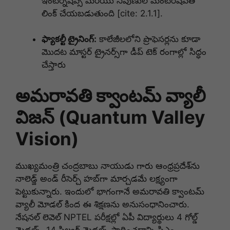
ఇంటర్న్‌షిప్స్ మరియు నిపుణుల మెంటర్‌షిప్‌తో
లింక్ చేయబడుతుంది [cite: 2.1.1].
ఫ్యాకల్టీ ట్రైనింగ్:
కాలేజీలలోని ప్రొఫెసర్లను కూడా
మొదట మాస్టర్ ట్రైనర్స్‌గా డీప్ టెక్ రంగాల్లో సిద్ధం
చేస్తారు
అమరావతి క్వాంటమ్ వ్యాలీ
విజన్ (Quantum Valley
Vision)
ముఖ్యమంత్రి చంద్రబాబు నాయుడు గారు ఆంధ్రప్రదేశ్‌ను
నాలెడ్జ్ అండ్ రీసెర్చ్ హబ్‌గా మార్చడమే లక్ష్యంగా
పెట్టుకున్నారు.
ఇందులో భాగంగానే అమరావతి క్వాంటమ్
వ్యాలీ మోడల్ కింద ఈ శిక్షణను అనుసంధానించారు.
నేషనల్ లెవెల్ NPTEL పరీక్షల్లో ఏపీ విద్యార్థులు 4 గోల్డ్
మెడల్స్, 14 సిల్వర్ మెడల్స్ సాధించడాన్ని సిఎం