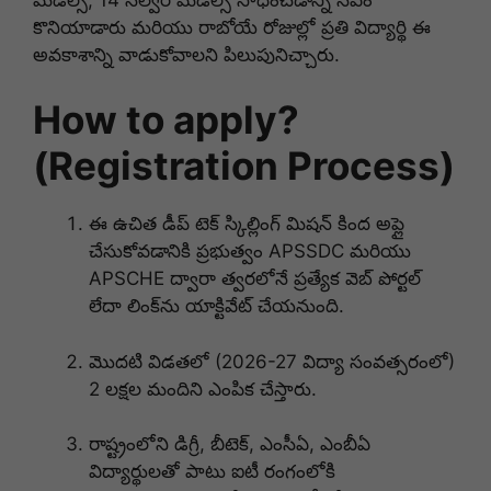
కొనియాడారు మరియు రాబోయే రోజుల్లో ప్రతి విద్యార్థి ఈ
అవకాశాన్ని వాడుకోవాలని పిలుపునిచ్చారు.
How to apply?
(Registration Process)
ఈ ఉచిత డీప్ టెక్ స్కిల్లింగ్ మిషన్ కింద అప్లై
చేసుకోవడానికి ప్రభుత్వం APSSDC మరియు
APSCHE ద్వారా త్వరలోనే ప్రత్యేక వెబ్ పోర్టల్
లేదా లింక్‌ను యాక్టివేట్ చేయనుంది.
మొదటి విడతలో (2026-27 విద్యా సంవత్సరంలో)
2 లక్షల మందిని ఎంపిక చేస్తారు.
రాష్ట్రంలోని డిగ్రీ, బీటెక్, ఎంసీఏ, ఎంబీఏ
విద్యార్థులతో పాటు ఐటీ రంగంలోకి