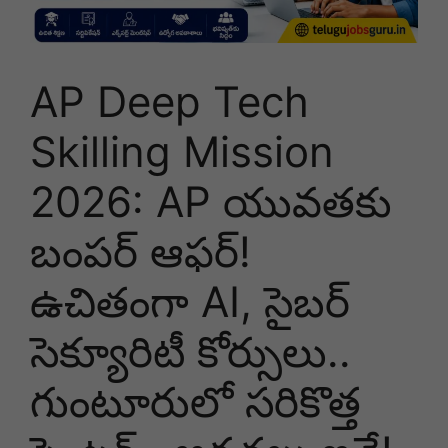
AP Deep Tech
Skilling Mission
2026: AP యువతకు
బంపర్ ఆఫర్!
ఉచితంగా AI, సైబర్
సెక్యూరిటీ కోర్సులు..
గుంటూరులో సరికొత్త