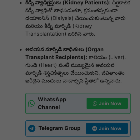
కిడ్నీ వ్యాధిగ్రస్తులు (Kidney Patients):
దీర్ఘకాలిక
కిడ్నీ వ్యాధితో బాధపడుతూ, క్రమంతప్పకుండా
డయాలసిస్ (Dialysis) చేయించుకుంటున్న వారు
మరియు కిడ్నీ మార్పిడి (Kidney
Transplantation) జరిగిన వారు.
అవయవ మార్పిడి బాధితులు (Organ
Transplant Recipients):
కాలేయం (Liver),
గుండె (Heart) వంటి ముఖ్యమైన అవయవ
మార్పిడి శస్త్రచికిత్సలు చేయించుకుని, జీవితాంతం
ఖరీదైన మందులు వాడాల్సిన స్థితిలో ఉన్నవారు.
WhatsApp
Join Now
Channel
Telegram Group
Join Now