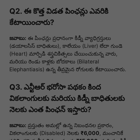
Q2. ఈ కొత్త విడత పింఛన్లు ఎవరికి
కేటాయించారు?
జవాబు:
ఈ పింఛన్లు ప్రధానంగా కిడ్నీ వ్యాధిగ్రస్తులు
(డయాలసిస్ బాధితులు), కాలేయం (Liver) లేదా గుండె
(Heart) మార్పిడి శస్త్రచికిత్సలు చేయించుకున్న వారు,
మరియు రెండు కాళ్లకు బోదకాలు (Bilateral
Elephantiasis) ఉన్న తీవ్రమైన రోగులకు కేటాయించారు.
Q3. ఎన్టీఆర్ భరోసా పథకం కింద
వికలాంగులకు మరియు కిడ్నీ బాధితులకు
నెలకు ఎంత పింఛన్ ఇస్తారు?
జవాబు:
ప్రస్తుతం అమల్లో ఉన్న నిబంధనల ప్రకారం,
వికలాంగులకు (Disabled) నెలకు
₹6,000
, మంచానికే