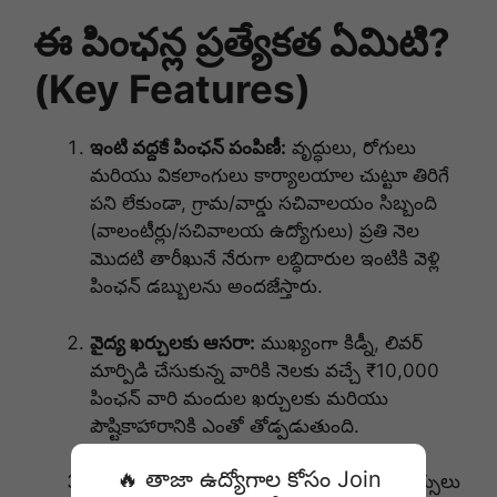
ఈ పింఛన్ల ప్రత్యేకత ఏమిటి?
(Key Features)
ఇంటి వద్దకే పింఛన్ పంపిణీ:
వృద్ధులు, రోగులు
మరియు వికలాంగులు కార్యాలయాల చుట్టూ తిరిగే
పని లేకుండా, గ్రామ/వార్డు సచివాలయం సిబ్బంది
(వాలంటీర్లు/సచివాలయ ఉద్యోగులు) ప్రతి నెల
మొదటి తారీఖునే నేరుగా లబ్ధిదారుల ఇంటికి వెళ్లి
పింఛన్ డబ్బులను అందజేస్తారు.
వైద్య ఖర్చులకు ఆసరా:
ముఖ్యంగా కిడ్నీ, లివర్
మార్పిడి చేసుకున్న వారికి నెలకు వచ్చే ₹10,000
పింఛన్ వారి మందుల ఖర్చులకు మరియు
పౌష్టికాహారానికి ఎంతో తోడ్పడుతుంది.
🔥 తాజా ఉద్యోగాల కోసం Join
రాజకీయ రహిత లబ్ధి:
ఎలాంటి రాజకీయ సిఫార్సులు