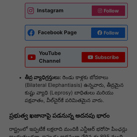
Instagram
Follow
Facebook Page
Follow
YouTube
Subscribe
Channel
తీవ్ర వ్యాధిగ్రస్తులు:
రెండు కాళ్లకు బోదకాలు
(Bilateral Elephantiasis) ఉన్నవారు, తీవ్రమైన
కుష్టు వ్యాధి (Leprosy) బాధితులు మరియు
పక్షవాతం, వీల్‌చైర్‌కే పరిమితమైన వారు.
ప్రభుత్వ ఖజానాపై పడనున్న అదనపు భారం
రాష్ట్రంలో ఇప్పటికే లక్షలాది మందికి ఎన్టీఆర్ భరోసా పింఛన్లు
అందుతుండగా, ఇప్పుడు అదనంగా చేరిన ఈ 895 మంది