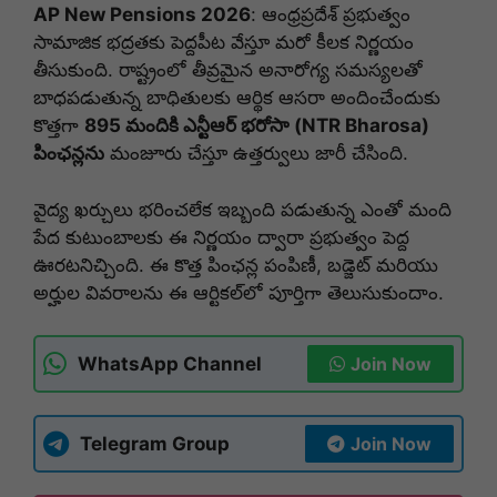
AP New Pensions 2026
: ఆంధ్రప్రదేశ్ ప్రభుత్వం
సామాజిక భద్రతకు పెద్దపీట వేస్తూ మరో కీలక నిర్ణయం
తీసుకుంది. రాష్ట్రంలో తీవ్రమైన అనారోగ్య సమస్యలతో
బాధపడుతున్న బాధితులకు ఆర్థిక ఆసరా అందించేందుకు
కొత్తగా
895 మందికి ఎన్టీఆర్ భరోసా (NTR Bharosa)
పింఛన్లను
మంజూరు చేస్తూ ఉత్తర్వులు జారీ చేసింది.
వైద్య ఖర్చులు భరించలేక ఇబ్బంది పడుతున్న ఎంతో మంది
పేద కుటుంబాలకు ఈ నిర్ణయం ద్వారా ప్రభుత్వం పెద్ద
ఊరటనిచ్చింది. ఈ కొత్త పింఛన్ల పంపిణీ, బడ్జెట్ మరియు
అర్హుల వివరాలను ఈ ఆర్టికల్‌లో పూర్తిగా తెలుసుకుందాం.
WhatsApp Channel
Join Now
Telegram Group
Join Now