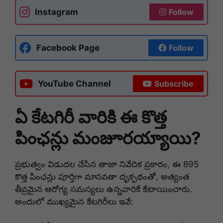
Instagram
Follow
Facebook Page
Follow
YouTube Channel
Subscribe
ఏ కేటగిరీ వారికి ఈ కొత్త
పింఛన్లు మంజూరయ్యాయి?
ప్రభుత్వం విడుదల చేసిన తాజా నివేదిక ప్రకారం, ఈ 895
కొత్త పింఛన్లు పూర్తిగా మానవతా దృక్పథంతో, అత్యంత
తీవ్రమైన ఆరోగ్య సమస్యలు ఉన్నవారికే కేటాయించారు.
అందులో ముఖ్యమైన కేటగిరీలు ఇవే: