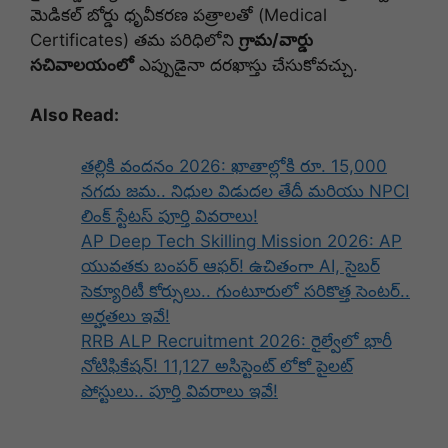
మెడికల్ బోర్డు ధృవీకరణ పత్రాలతో (Medical
Certificates) తమ పరిధిలోని
గ్రామ/వార్డు
సచివాలయంలో
ఎప్పుడైనా దరఖాస్తు చేసుకోవచ్చు.
Also Read:
తల్లికి వందనం 2026: ఖాతాల్లోకి రూ. 15,000
నగదు జమ.. నిధుల విడుదల తేదీ మరియు NPCI
లింక్ స్టేటస్ పూర్తి వివరాలు!
AP Deep Tech Skilling Mission 2026: AP
యువతకు బంపర్ ఆఫర్! ఉచితంగా AI, సైబర్
సెక్యూరిటీ కోర్సులు.. గుంటూరులో సరికొత్త సెంటర్..
అర్హతలు ఇవే!
RRB ALP Recruitment 2026: రైల్వేలో భారీ
నోటిఫికేషన్! 11,127 అసిస్టెంట్ లోకో పైలట్
పోస్టులు.. పూర్తి వివరాలు ఇవే!