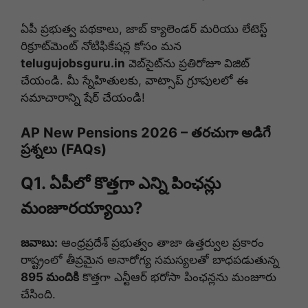
ఏపీ ప్రభుత్వ పథకాలు, జాబ్ క్యాలెండర్ మరియు లేటెస్ట్
రిక్రూట్‌మెంట్ నోటిఫికేషన్ల కోసం మన
telugujobsguru.in
వెబ్‌సైట్‌ను ప్రతిరోజూ విజిట్
చేయండి. మీ స్నేహితులకు, వాట్సాప్ గ్రూపులలో ఈ
సమాచారాన్ని షేర్ చేయండి!
AP New Pensions 2026 – తరచుగా అడిగే
ప్రశ్నలు (FAQs)
Q1. ఏపీలో కొత్తగా ఎన్ని పింఛన్లు
మంజూరయ్యాయి?
జవాబు:
ఆంధ్రప్రదేశ్ ప్రభుత్వం తాజా ఉత్తర్వుల ప్రకారం
రాష్ట్రంలో తీవ్రమైన అనారోగ్య సమస్యలతో బాధపడుతున్న
895 మందికి
కొత్తగా ఎన్టీఆర్ భరోసా పింఛన్లను మంజూరు
చేసింది.