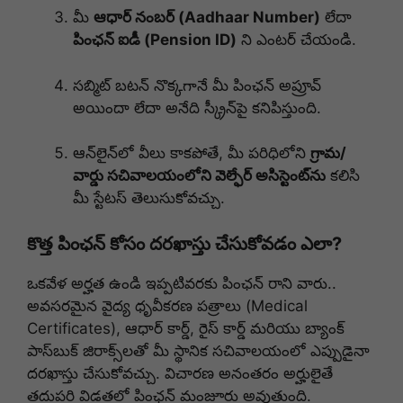
మీ
ఆధార్ నంబర్ (Aadhaar Number)
లేదా
పింఛన్ ఐడీ (Pension ID)
ని ఎంటర్ చేయండి.
సబ్మిట్ బటన్ నొక్కగానే మీ పింఛన్ అప్రూవ్
అయిందా లేదా అనేది స్క్రీన్‌పై కనిపిస్తుంది.
ఆన్‌లైన్‌లో వీలు కాకపోతే, మీ పరిధిలోని
గ్రామ/
వార్డు సచివాలయంలోని వెల్ఫేర్ అసిస్టెంట్‌ను
కలిసి
మీ స్టేటస్ తెలుసుకోవచ్చు.
కొత్త పింఛన్ కోసం దరఖాస్తు చేసుకోవడం ఎలా?
ఒకవేళ అర్హత ఉండి ఇప్పటివరకు పింఛన్ రాని వారు..
అవసరమైన వైద్య ధృవీకరణ పత్రాలు (Medical
Certificates), ఆధార్ కార్డ్, రైస్ కార్డ్ మరియు బ్యాంక్
పాస్‌బుక్ జిరాక్స్‌లతో మీ స్థానిక సచివాలయంలో ఎప్పుడైనా
దరఖాస్తు చేసుకోవచ్చు. విచారణ అనంతరం అర్హులైతే
తదుపరి విడతలో పింఛన్ మంజూరు అవుతుంది.