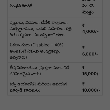
పింఛన్ కేటగిరీ
పింఛన్
మొత్తం
వృద్ధులు, విధవలు, చేనేత కార్మికులు,
₹
మత్స్యకారులు, ఒంటరి మహిళలు, కళ్లు
4,000/-
గీత కార్మికులు, ఎయిడ్స్ బాధితులు
వికలాంగులు (Disabled – 40%
₹
అంతకంటే ఎక్కువ అంగవైకల్యం
6,000/-
ఉన్నవారు)
తీవ్ర వికలాంగులు (పూర్తిగా మంచానికే
₹
పరిమితమైన వారు)
15,000/-
కిడ్నీ డయాలసిస్ మరియు అవయవ
₹
మార్పిడి బాధితులు
10,000/-