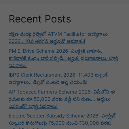
Recent Posts
దక్షిణ మధ్య రైల్వేలో ATVM Facilitator ఉద్యోగాలు
2026.. 10వ తరగతి అర్హతతో అవకాశం!
PM E-Drive Scheme 2026: ఎలక్ట్రిక్ వాహనం
కొనేవారికి కేంద్రం భారీ సబ్సిడీ.. అర్హత, ప్రయోజనాలు, పూర్తి
వివరాలు!
IBPS Clerk Recruitment 2026: 11,403 బ్యాంక్
ఉద్యోగాలు.. డిగ్రీతో వెంటనే అప్లై చేయండి!
AP Tobacco Farmers Scheme 2026: ఏపీలోని ఈ
రైతులకు రూ.50,000 వరకు వడ్డీ లేని రుణం.. అర్హులు
ఎవరంటే? పూర్తి వివరాలు!
Electric Scooter Subsidy Scheme 2026: ఎలక్ట్రిక్
స్కూటర్ కొనుగోలుపై ₹5,000 నుంచి ₹30,000 వరకు