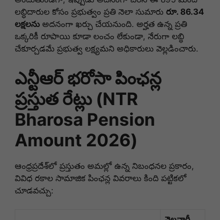
లబ్ధిదారుల కోసం ప్రభుత్వం ప్రతి నెలా సుమారు
రూ. 86.34
లక్షలను
అదనంగా ఖర్చు చేయనుంది. అర్హత ఉన్న ప్రతి
ఒక్కరికీ రూపాయి కూడా లంచం లేకుండా, నేరుగా లబ్ధి
చేకూర్చడమే ప్రభుత్వ లక్ష్యమని అధికారులు వెల్లడించారు.
ఎన్టీఆర్ భరోసా పింఛన్ల
ప్రస్తుత రేట్లు (NTR
Bharosa Pension
Amount 2026)
ఆంధ్రప్రదేశ్‌లో ప్రస్తుతం అమల్లో ఉన్న నిబంధనల ప్రకారం,
వివిధ రకాల సామాజిక పింఛన్ల వివరాలు కింది పట్టికలో
చూడవచ్చు:
నెలవారీ