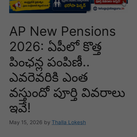
AP New Pensions
2026: ఏపీలో కొత్త
పింఛన్ల పంపిణీ..
ఎవరెవరికి ఎంత
వస్తుందో పూర్తి వివరాలు
ఇవే!
May 15, 2026
by
Thalla Lokesh