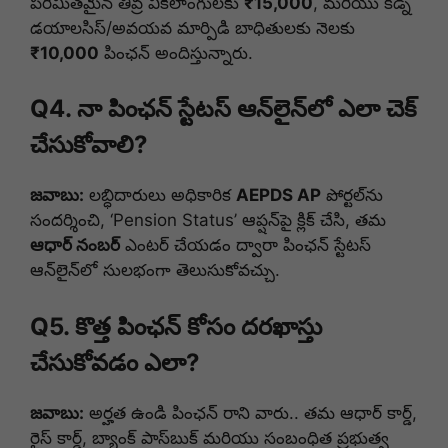
పరిమితమైన తీవ్ర వికలాంగులకు
₹15,000
, మరియు కిడ్నీ
డయాలసిస్/అవయవ మార్పిడి బాధితులకు నెలకు
₹10,000
పింఛన్ అందిస్తున్నారు.
Q4. నా పింఛన్ స్టేటస్ ఆన్‌లైన్‌లో ఎలా చెక్
చేసుకోవాలి?
జవాబు:
లబ్ధిదారులు అధికారిక
AEPDS AP
పోర్టల్‌ను
సందర్శించి, ‘Pension Status’ ఆప్షన్‌పై క్లిక్ చేసి, తమ
ఆధార్ నంబర్
ఎంటర్ చేయడం ద్వారా పింఛన్ స్టేటస్
ఆన్‌లైన్‌లో సులభంగా తెలుసుకోవచ్చు.
Q5. కొత్త పింఛన్ కోసం దరఖాస్తు
చేసుకోవడం ఎలా?
జవాబు:
అర్హత ఉండి పింఛన్ రాని వారు.. తమ ఆధార్ కార్డ్,
రైస్ కార్డ్, బ్యాంక్ పాస్‌బుక్ మరియు సంబంధిత ప్రభుత్వ