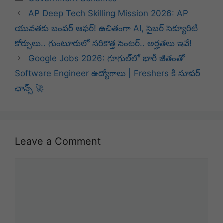
AP Deep Tech Skilling Mission 2026: AP
యువతకు బంపర్ ఆఫర్! ఉచితంగా AI, సైబర్ సెక్యూరిటీ
కోర్సులు.. గుంటూరులో సరికొత్త సెంటర్.. అర్హతలు ఇవే!
Google Jobs 2026: గూగుల్‌లో భారీ జీతంతో
Software Engineer ఉద్యోగాలు | Freshers కి సూపర్
ఛాన్స్ 🚀
Leave a Comment
Comment