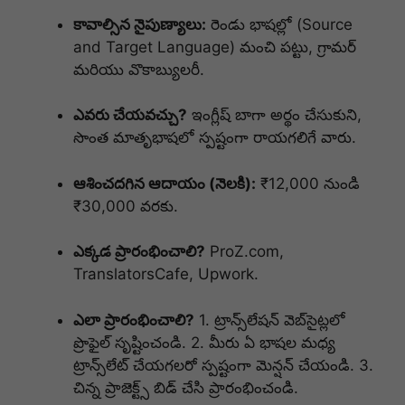
కావాల్సిన నైపుణ్యాలు:
రెండు భాషల్లో (Source
and Target Language) మంచి పట్టు, గ్రామర్
మరియు వొకాబ్యులరీ.
ఎవరు చేయవచ్చు?
ఇంగ్లీష్ బాగా అర్థం చేసుకుని,
సొంత మాతృభాషలో స్పష్టంగా రాయగలిగే వారు.
ఆశించదగిన ఆదాయం (నెలకి):
₹12,000 నుండి
₹30,000 వరకు.
ఎక్కడ ప్రారంభించాలి?
ProZ.com,
TranslatorsCafe, Upwork.
ఎలా ప్రారంభించాలి?
1. ట్రాన్స్‌లేషన్ వెబ్‌సైట్లలో
ప్రొఫైల్ సృష్టించండి. 2. మీరు ఏ భాషల మధ్య
ట్రాన్స్‌లేట్ చేయగలరో స్పష్టంగా మెన్షన్ చేయండి. 3.
చిన్న ప్రాజెక్ట్స్ బిడ్ చేసి ప్రారంభించండి.