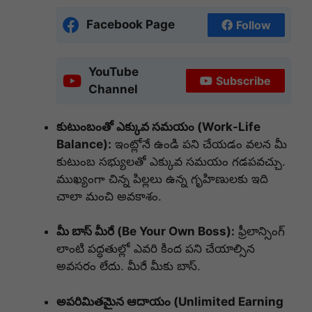
Facebook Page
Follow
YouTube
Subscribe
Channel
కుటుంబంతో ఎక్కువ సమయం (Work-Life
Balance):
ఇంట్లోనే ఉండి పని చేయడం వలన మీ
కుటుంబ సభ్యులతో ఎక్కువ సమయం గడపవచ్చు.
ముఖ్యంగా చిన్న పిల్లలు ఉన్న గృహిణులకు ఇది
చాలా మంచి అవకాశం.
మీ బాస్ మీరే (Be Your Own Boss):
ఫ్రీలాన్సింగ్
లాంటి పద్ధతుల్లో ఎవరి కింద పని చేయాల్సిన
అవసరం లేదు. మీరే మీకు బాస్.
అపరిమితమైన ఆదాయం (Unlimited Earning