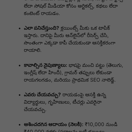
లేదా సోషల్ మీడియా కోసం ఆర్టికల్స్, కథలు లేదా
కంటెంట్ రాయడం.
ఎలా పనిచేస్తుంది?
క్లయింట్స్ మీకు ఒక టాపిక్
ఇస్తారు. దానిపై మీరు ఆన్‌లైన్‌లో రీసెర్చ్ చేసి,
సొంతంగా ఎక్కడా కాపీ చేయకుండా ఆసక్తికరంగా
రాయాలి.
కావాల్సిన నైపుణ్యాలు:
భాషపై మంచి పట్టు (తెలుగు,
ఇంగ్లీష్ లేదా హిందీ), గ్రామర్ తప్పులు లేకుండా
రాయగలగడం, మరియు ప్రాథమిక SEO నాలెడ్జ్.
ఎవరు చేయవచ్చు?
రాయడంపై ఆసక్తి ఉన్న
విద్యార్థులు, గృహిణులు, టీచర్లు ఎవరైనా
చేయవచ్చు.
ఆశించదగిన ఆదాయం (నెలకి):
₹10,000 నుండి
₹40,000 వరకు (పదాలను బట్టి డబ్బులు