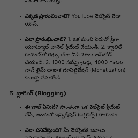
సంపాదించవచ్చు).
ఎక్కడ ప్రారంభించాలి?
YouTube వెబ్‌సైట్ లేదా
యాప్.
ఎలా ప్రారంభించాలి?
1. ఒక మంచి పేరుతో ఫ్రీగా
యూట్యూబ్ ఛానెల్ క్రియేట్ చేయండి. 2. క్వాలిటీ
కంటెంట్‌తో రెగ్యులర్‌గా వీడియోలు అప్‌లోడ్
చేయండి. 3. 1000 సబ్‌స్క్రైబర్లు, 4000 గంటల
వాచ్ టైమ్ దాటాక మానిటైజేషన్ (Monetization)
కు అప్లై చేసుకోండి.
5. బ్లాగింగ్ (Blogging)
ఈ జాబ్ ఏమిటి?
సొంతంగా ఒక వెబ్‌సైట్ క్రియేట్
చేసి, అందులో ఇన్ఫర్మేషన్ (ఆర్టికల్స్) రాయడం.
ఎలా పనిచేస్తుంది?
మీ వెబ్‌సైట్‌కి జనాలు
వస్తున్నప్పుడు, గూగుల్ యాడ్సెన్స్ (Google