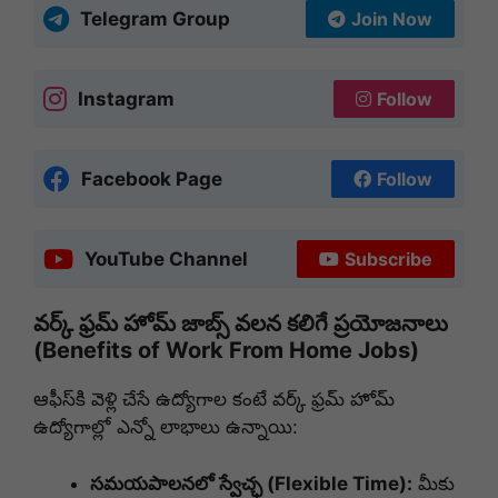
Telegram Group
Join Now
Instagram
Follow
Facebook Page
Follow
YouTube Channel
Subscribe
వర్క్ ఫ్రమ్ హోమ్ జాబ్స్ వలన కలిగే ప్రయోజనాలు
(Benefits of Work From Home Jobs)
ఆఫీస్‌కి వెళ్లి చేసే ఉద్యోగాల కంటే వర్క్ ఫ్రమ్ హోమ్
ఉద్యోగాల్లో ఎన్నో లాభాలు ఉన్నాయి:
సమయపాలనలో స్వేచ్ఛ (Flexible Time):
మీకు