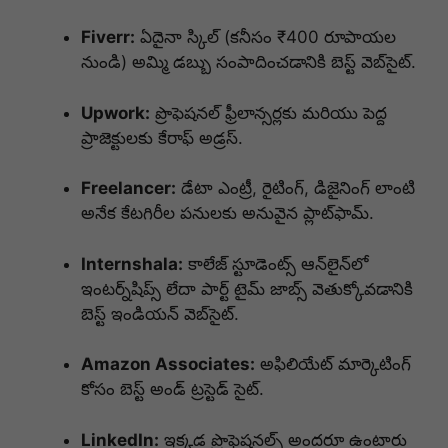
Fiverr:
ఏదైనా స్కిల్ (కనీసం ₹400 రూపాయల
నుండి) అమ్మి డబ్బు సంపాదించడానికి బెస్ట్ వెబ్‌సైట్.
Upwork:
ప్రొఫెషనల్ ఫ్రీలాన్సర్లకు మరియు పెద్ద
ప్రాజెక్టులకు కేరాఫ్ అడ్రస్.
Freelancer:
డేటా ఎంట్రీ, రైటింగ్, డిజైనింగ్ లాంటి
అనేక కేటగిరీల పనులకు అనువైన ప్లాట్‌ఫామ్.
Internshala:
కాలేజ్ స్టూడెంట్స్ ఆన్‌లైన్‌లో
ఇంటర్న్‌షిప్స్ లేదా పార్ట్ టైమ్ జాబ్స్ వెతుక్కోవడానికి
బెస్ట్ ఇండియన్ వెబ్‌సైట్.
Amazon Associates:
అఫిలియేట్ మార్కెటింగ్
కోసం బెస్ట్ అండ్ ట్రస్టెడ్ సైట్.
LinkedIn:
ఇక్కడ ప్రొఫెషనల్స్ అందరూ ఉంటారు