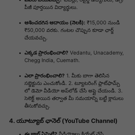
పీజీ పూర్తయిన విద్యార్థులు.
ఆశించదగిన ఆదాయం (నెలకి):
₹15,000 నుండి
₹50,000 వరకు. గంటల చొప్పున కూడా ఛార్జ్
చేయవచ్చు.
ఎక్కడ ప్రారంభించాలి?
Vedantu, Unacademy,
Chegg India, Cuemath.
ఎలా ప్రారంభించాలి?
1. మీకు బాగా తెలిసిన
సబ్జెక్టును ఎంచుకోండి. 2. ట్యూటరింగ్ ప్లాట్‌ఫామ్స్
లో డెమో వీడియో అప్‌లోడ్ చేసి అప్లై చేయండి. 3.
సెలెక్ట్ అయిన తర్వాత మీ సమయాన్ని బట్టి క్లాసులు
తీసుకోవచ్చు.
4. యూట్యూబ్ ఛానెల్ (YouTube Channel)
ఈ జాబ్ ఏమిటి?
వీడియోలు క్రియేట్ చేసి