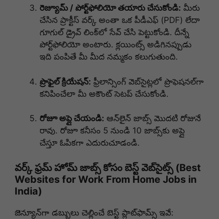
రెజ్యూమ్ / పోర్ట్‌ఫోలియో తయారు చేసుకోండి:
మీరు
చేసిన ప్రాక్టీస్ వర్క్ అంతా ఒక పీడీఎఫ్ (PDF) లేదా
గూగుల్ డ్రైవ్ లింక్‌లో సేవ్ చేసి పెట్టుకోండి. దీన్నే
పోర్ట్‌ఫోలియో అంటారు. క్లయింట్స్ అడిగినప్పుడు
ఇది పంపితే మీ మీద నమ్మకం కలుగుతుంది.
ప్రొఫైల్ క్రియేషన్:
ఫ్రీలాన్సింగ్ వెబ్‌సైట్లలో ప్రొఫెషనల్‌గా
కనిపించేలా మీ అకౌంట్ సెటప్ చేసుకోండి.
రోజూ అప్లై చేయండి:
ఆన్‌లైన్ జాబ్స్ మొదటి రోజునే
రావు. రోజూ కనీసం 5 నుండి 10 జాబ్స్‌కు అప్లై
చేస్తూ ఓపికగా ఎదురుచూడండి.
వర్క్ ఫ్రమ్ హోమ్ జాబ్స్ కోసం బెస్ట్ వెబ్‌సైట్స్ (Best
Websites for Work From Home Jobs in
India)
జెన్యూన్‌గా డబ్బులు చెల్లించే బెస్ట్ ప్లాట్‌ఫామ్స్ ఇవే: