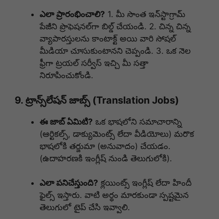
ఎలా ప్రారంభించాలి?
1. మీ సొంత ఇన్‌స్టాగ్రామ్
పేజీని ప్రొఫెషనల్‌గా బిల్డ్ చేయండి. 2. చిన్న చిన్న
వ్యాపారస్తులను కాంటాక్ట్ అయి వారి సోషల్
మీడియా చూసుకుంటానని చెప్పండి. 3. ఒక నెల
ఫ్రీగా ట్రయల్ సర్వీస్ ఇచ్చి మీ సత్తా
నిరూపించుకోండి.
9. ట్రాన్స్‌లేషన్ జాబ్స్ (Translation Jobs)
ఈ జాబ్ ఏమిటి?
ఒక భాషలోని సమాచారాన్ని
(ఆర్టికల్స్, డాక్యుమెంట్స్ లేదా వీడియోలు) మరొక
భాషలోకి తర్జుమా (అనువాదం) చేయడం.
(ఉదాహరణకి ఇంగ్లీష్ నుండి తెలుగులోకి).
ఎలా పనిచేస్తుంది?
క్లయింట్స్ ఇంగ్లీష్ లేదా హిందీ
ఫైల్స్ ఇస్తారు. వాటి అర్థం మారకుండా స్పష్టమైన
తెలుగులో టైప్ చేసి ఇవ్వాలి.