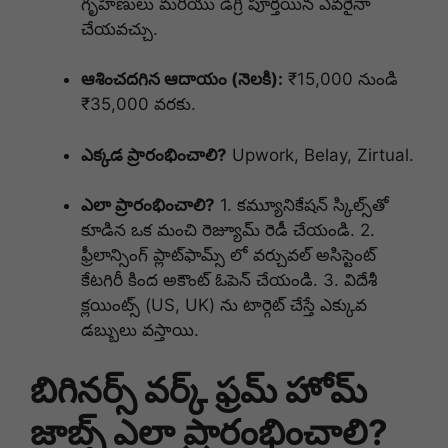
గృహిణులు మరియు డిగ్రీ పూర్తయిన ఎవరైనా
చేయవచ్చు.
ఆశించదగిన ఆదాయం (నెలకి):
₹15,000 నుండి
₹35,000 వరకు.
ఎక్కడ ప్రారంభించాలి?
Upwork, Belay, Zirtual.
ఎలా ప్రారంభించాలి?
1. కమ్యూనికేషన్ స్కిల్స్‌తో
కూడిన ఒక మంచి రెజ్యూమ్ రెడీ చేయండి. 2.
ఫ్రీలాన్సింగ్ ప్లాట్‌ఫామ్స్ లో వర్చువల్ అసిస్టెంట్
కేటగిరీ కింద అకౌంట్ ఓపెన్ చేయండి. 3. విదేశీ
క్లయింట్స్ (US, UK) ను టార్గెట్ చేస్తే ఎక్కువ
డబ్బులు వస్తాయి.
బిగినర్స్ వర్క్ ఫ్రమ్ హోమ్
జాబ్స్ ఎలా ప్రారంభించాలి?