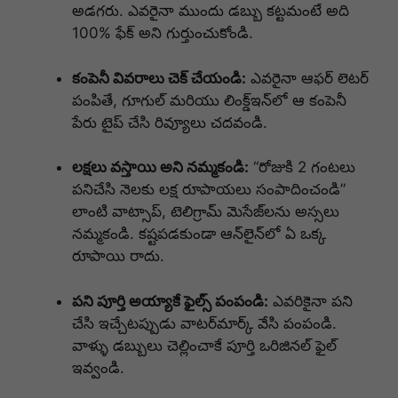
అడగరు. ఎవరైనా ముందు డబ్బు కట్టమంటే అది
100% ఫేక్ అని గుర్తుంచుకోండి.
కంపెనీ వివరాలు చెక్ చేయండి:
ఎవరైనా ఆఫర్ లెటర్
పంపితే, గూగుల్ మరియు లింక్డ్‌ఇన్‌లో ఆ కంపెనీ
పేరు టైప్ చేసి రివ్యూలు చదవండి.
లక్షలు వస్తాయి అని నమ్మకండి:
“రోజుకి 2 గంటలు
పనిచేసి నెలకు లక్ష రూపాయలు సంపాదించండి”
లాంటి వాట్సాప్, టెలిగ్రామ్ మెసేజ్‌లను అస్సలు
నమ్మకండి. కష్టపడకుండా ఆన్‌లైన్‌లో ఏ ఒక్క
రూపాయి రాదు.
పని పూర్తి అయ్యాకే ఫైల్స్ పంపండి:
ఎవరికైనా పని
చేసి ఇచ్చేటప్పుడు వాటర్‌మార్క్ వేసి పంపండి.
వాళ్ళు డబ్బులు చెల్లించాకే పూర్తి ఒరిజినల్ ఫైల్
ఇవ్వండి.