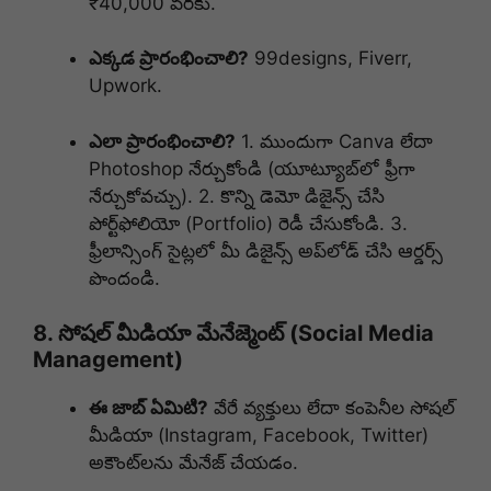
₹40,000 వరకు.
ఎక్కడ ప్రారంభించాలి?
99designs, Fiverr,
Upwork.
ఎలా ప్రారంభించాలి?
1. ముందుగా Canva లేదా
Photoshop నేర్చుకోండి (యూట్యూబ్‌లో ఫ్రీగా
నేర్చుకోవచ్చు). 2. కొన్ని డెమో డిజైన్స్ చేసి
పోర్ట్‌ఫోలియో (Portfolio) రెడీ చేసుకోండి. 3.
ఫ్రీలాన్సింగ్ సైట్లలో మీ డిజైన్స్ అప్‌లోడ్ చేసి ఆర్డర్స్
పొందండి.
8. సోషల్ మీడియా మేనేజ్మెంట్ (Social Media
Management)
ఈ జాబ్ ఏమిటి?
వేరే వ్యక్తులు లేదా కంపెనీల సోషల్
మీడియా (Instagram, Facebook, Twitter)
అకౌంట్‌లను మేనేజ్ చేయడం.