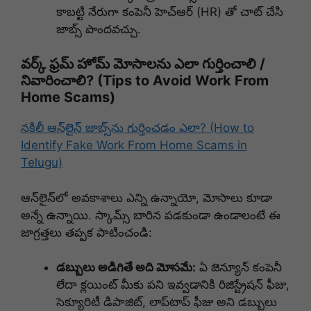
కాబట్టి నేరుగా కంపెనీ హెచ్ఆర్ (HR) తో చాట్ చేసి
జాబ్స్ పొందవచ్చు.
వర్క్ ఫ్రమ్ హోమ్ మోసాలను ఎలా గుర్తించాలి /
నివారించాలి? (Tips to Avoid Work From
Home Scams)
నకిలీ ఆన్‌లైన్ జాబ్స్‌ను గుర్తించడం ఎలా? (How to
Identify Fake Work From Home Scams in
Telugu)
ఆన్‌లైన్‌లో అవకాశాలు ఎన్ని ఉన్నాయో, మోసాలు కూడా
అన్నే ఉన్నాయి. స్కామ్స్ బారిన పడకుండా ఉండాలంటే ఈ
జాగ్రత్తలు తప్పక పాటించండి:
డబ్బులు అడిగితే అది మోసమే:
ఏ జెన్యూన్ కంపెనీ
లేదా క్లయింట్ మీకు పని ఇవ్వడానికి రిజిస్ట్రేషన్ ఫీజు,
సెక్యూరిటీ డిపాజిట్, లాప్‌టాప్ ఫీజు అని డబ్బులు