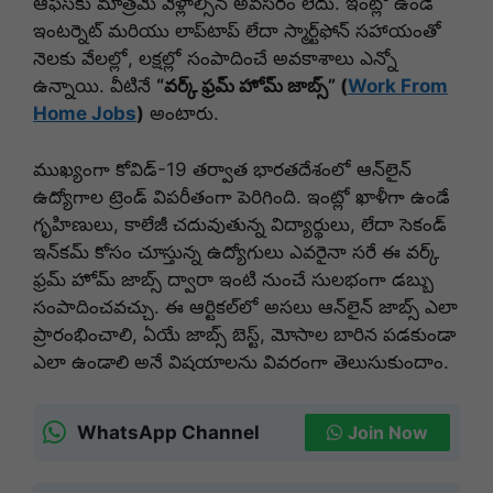
ఆఫీస్‌కు మాత్రమే వెళ్లాల్సిన అవసరం లేదు. ఇంట్లో ఉండే
ఇంటర్నెట్ మరియు లాప్‌టాప్ లేదా స్మార్ట్‌ఫోన్ సహాయంతో
నెలకు వేలల్లో, లక్షల్లో సంపాదించే అవకాశాలు ఎన్నో
ఉన్నాయి. వీటినే
“వర్క్ ఫ్రమ్ హోమ్ జాబ్స్” (
Work From
Home Jobs
)
అంటారు.
ముఖ్యంగా కోవిడ్-19 తర్వాత భారతదేశంలో ఆన్‌లైన్
ఉద్యోగాల ట్రెండ్ విపరీతంగా పెరిగింది. ఇంట్లో ఖాళీగా ఉండే
గృహిణులు, కాలేజీ చదువుతున్న విద్యార్థులు, లేదా సెకండ్
ఇన్‌కమ్ కోసం చూస్తున్న ఉద్యోగులు ఎవరైనా సరే ఈ వర్క్
ఫ్రమ్ హోమ్ జాబ్స్ ద్వారా ఇంటి నుంచే సులభంగా డబ్బు
సంపాదించవచ్చు. ఈ ఆర్టికల్‌లో అసలు ఆన్‌లైన్ జాబ్స్ ఎలా
ప్రారంభించాలి, ఏయే జాబ్స్ బెస్ట్, మోసాల బారిన పడకుండా
ఎలా ఉండాలి అనే విషయాలను వివరంగా తెలుసుకుందాం.
WhatsApp Channel
Join Now