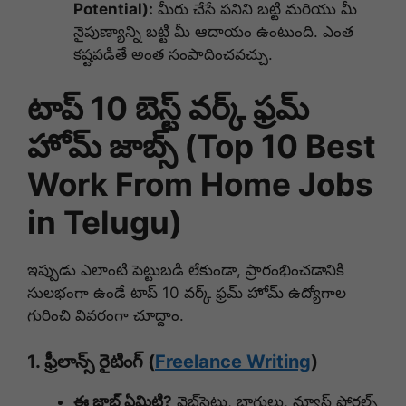
Potential):
మీరు చేసే పనిని బట్టి మరియు మీ
నైపుణ్యాన్ని బట్టి మీ ఆదాయం ఉంటుంది. ఎంత
కష్టపడితే అంత సంపాదించవచ్చు.
టాప్ 10 బెస్ట్ వర్క్ ఫ్రమ్
హోమ్ జాబ్స్ (Top 10 Best
Work From Home Jobs
in Telugu)
ఇప్పుడు ఎలాంటి పెట్టుబడి లేకుండా, ప్రారంభించడానికి
సులభంగా ఉండే టాప్ 10 వర్క్ ఫ్రమ్ హోమ్ ఉద్యోగాల
గురించి వివరంగా చూద్దాం.
1. ఫ్రీలాన్స్ రైటింగ్ (
Freelance Writing
)
ఈ జాబ్ ఏమిటి?
వెబ్‌సైట్లు, బ్లాగులు, న్యూస్ పోర్టల్స్