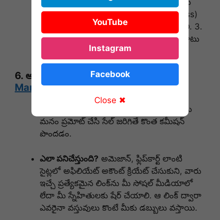
ఎలా ప్రారంభించాలి?
1. డొమైన్ (పేరు) మరియు
హోస్టింగ్ కొనుక్కోవాలి. 2. వర్డ్‌ప్రెస్ (WordPress)
YouTube
ఇన్‌స్టాల్ చేసుకుని మంచి థీమ్ సెట్ చేసుకోవాలి. 3.
SEO ఫ్రెండ్లీ ఆర్టికల్స్ పబ్లిష్ చేసి, ఆరు నెలల పాటు
Instagram
ట్రాఫిక్ పెంచుకోవాలి.
Facebook
6. అఫిలియేట్ మార్కెటింగ్ (
Affiliate
Marketing
)
Close ✖
ఈ జాబ్ ఏమిటి?
ఇతరుల (కంపెనీల) ప్రొడక్ట్స్‌ను
మనం ప్రమోట్ చేసి సేల్ జరిగితే కొంత కమీషన్
పొందడం.
ఎలా పనిచేస్తుంది?
అమెజాన్, ఫ్లిప్‌కార్ట్ లాంటి
సైట్లలో అఫిలియేట్ అకౌంట్ క్రియేట్ చేసుకుని, వారు
ఇచ్చే ప్రత్యేకమైన లింక్‌ను మీ సోషల్ మీడియాలో
లేదా మీ స్నేహితులకు షేర్ చేయాలి. ఆ లింక్ ద్వారా
ఎవరైనా వస్తువులు కొంటే మీకు డబ్బులు వస్తాయి.