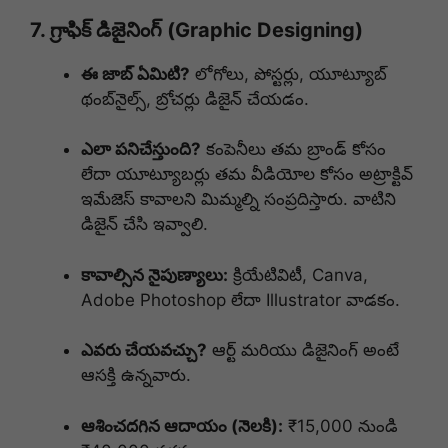
7. గ్రాఫిక్ డిజైనింగ్ (Graphic Designing)
ఈ జాబ్ ఏమిటి?
లోగోలు, పోస్టర్లు, యూట్యూబ్
థంబ్‌నైల్స్, బ్రోచర్లు డిజైన్ చేయడం.
ఎలా పనిచేస్తుంది?
కంపెనీలు తమ బ్రాండ్ కోసం
లేదా యూట్యూబర్లు తమ వీడియోల కోసం అట్రాక్టివ్
ఇమేజెస్ కావాలని మిమ్మల్ని సంప్రదిస్తారు. వాటిని
డిజైన్ చేసి ఇవ్వాలి.
కావాల్సిన నైపుణ్యాలు:
క్రియేటివిటీ, Canva,
Adobe Photoshop లేదా Illustrator వాడకం.
ఎవరు చేయవచ్చు?
ఆర్ట్ మరియు డిజైనింగ్ అంటే
ఆసక్తి ఉన్నవారు.
ఆశించదగిన ఆదాయం (నెలకి):
₹15,000 నుండి