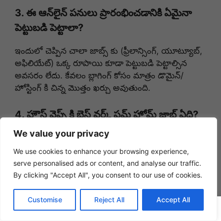
3. ఈ ఆన్‌లైన్ పనులు ప్రారంభించడానికి ఏమైనా
పెట్టుబడి పెట్టాలా?
ఇందులో చెప్పిన చాలా జాబ్స్ కు (ఫ్రీలాన్సింగ్, యూట్యూబ్,
అఫిలియేట్) ఒక్క రూపాయి కూడా పెట్టుబడి పెట్టాల్సిన
అవసరం లేదు. కేవలం బ్లాగింగ్ కోసం మాత్రం డొమైన్/
హోస్టింగ్ కి చిన్న మొత్తం ఖర్చు అవుతుంది.
4. హౌస్ వైఫ్స్ కి బెస్ట్ వర్క్ ఫ్రమ్ హోమ్ జాబ్ ఏది?
We value your privacy
డేటా ఎంట్రీ, వర్చువల్ అసిస్టెంట్, ఆన్‌లైన్ ట్యూటరింగ్,
యూట్యూబ్ (కుకింగ్ లేదా వ్లాగ్స్) గృహిణులకు చాలా
We use cookies to enhance your browsing experience,
అనువైనవి.
serve personalised ads or content, and analyse our traffic.
By clicking "Accept All", you consent to our use of cookies.
ముగింపు (Conclusion)
Customise
Reject All
Accept All
ఇంట్లో ఉండి ఆన్‌లైన్‌లో డబ్బు సంపాదించడం అనేది రాత్రికి
WA Channel
Telegram
YouTube
Insta
FB