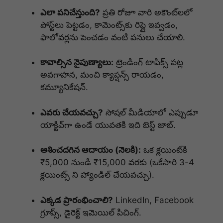
ఎలా పనిచేస్తుంది?
ప్రతి రోజూ వారి అకౌంట్‌లలో
పోస్ట్‌లు పెట్టడం, కామెంట్స్‌కు రిప్లై ఇవ్వడం,
ఫాలోవర్లను పెంచడం వంటి పనులు చేయాలి.
కావాల్సిన నైపుణ్యాలు:
ట్రెండింగ్ టాపిక్స్ పట్ల
అవగాహన, మంచి క్యాప్షన్స్ రాయడం,
కమ్యూనికేషన్.
ఎవరు చేయవచ్చు?
సోషల్ మీడియాలో ఎప్పుడూ
యాక్టివ్‌గా ఉండే యువతకి ఇది బెస్ట్ జాబ్.
ఆశించదగిన ఆదాయం (నెలకి):
ఒక క్లయింట్‌కి
₹5,000 నుండి ₹15,000 వరకు (ఒకేసారి 3-4
క్లయింట్స్ ని హ్యాండిల్ చేయవచ్చు).
ఎక్కడ ప్రారంభించాలి?
LinkedIn, Facebook
గ్రూప్స్, డైరెక్ట్ ఇమెయిల్ పిచింగ్.