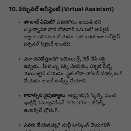
10. వర్చువల్ అసిస్టెంట్ (Virtual Assistant)
ఈ జాబ్ ఏమిటి?
ఎవరికోసం అయితే పని
చేస్తున్నామో వారి రోజువారీ పనులలో ఆన్‌లైన్
ద్వారా సహాయం చేయడం. ఇది ఒకరకంగా ఆన్‌లైన్
పర్సనల్ సెక్రటరీ లాంటిది.
ఎలా పనిచేస్తుంది?
ఇమెయిల్స్ చెక్ చేసి రిప్లై
ఇవ్వడం, మీటింగ్స్ ఫిక్స్ చేయడం, ఎక్సెల్ షీట్స్
మెయింటైన్ చేయడం, ఫ్లైట్ లేదా హోటల్ టికెట్స్ బుక్
చేయడం లాంటి టాస్క్స్ చేయాలి.
కావాల్సిన నైపుణ్యాలు:
ఆర్గనైజేషన్ స్కిల్స్, మంచి
ఇంగ్లీష్ కమ్యూనికేషన్, MS Office బేసిక్స్,
ఇంటర్నెట్ బ్రౌజింగ్.
ఎవరు చేయవచ్చు?
మల్టీ టాస్కింగ్ చేయగలిగే