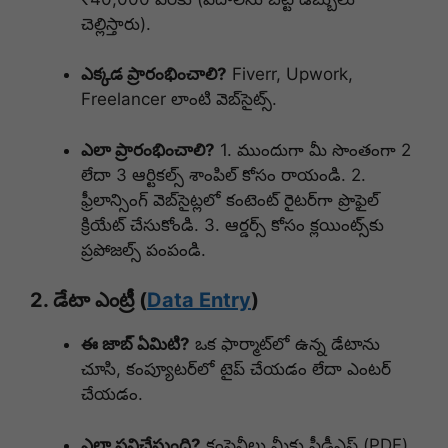
చెల్లిస్తారు).
ఎక్కడ ప్రారంభించాలి?
Fiverr, Upwork,
Freelancer లాంటి వెబ్‌సైట్స్.
ఎలా ప్రారంభించాలి?
1. ముందుగా మీ సొంతంగా 2
లేదా 3 ఆర్టికల్స్ శాంపిల్ కోసం రాయండి. 2.
ఫ్రీలాన్సింగ్ వెబ్‌సైట్లలో కంటెంట్ రైటర్‌గా ప్రొఫైల్
క్రియేట్ చేసుకోండి. 3. ఆర్డర్స్ కోసం క్లయింట్స్‌కు
ప్రపోజల్స్ పంపండి.
2. డేటా ఎంట్రీ (
Data Entry
)
ఈ జాబ్ ఏమిటి?
ఒక ఫార్మాట్‌లో ఉన్న డేటాను
చూసి, కంప్యూటర్‌లో టైప్ చేయడం లేదా ఎంటర్
చేయడం.
ఎలా పనిచేస్తుంది?
కంపెనీలు మీకు పీడీఎఫ్ (PDF)