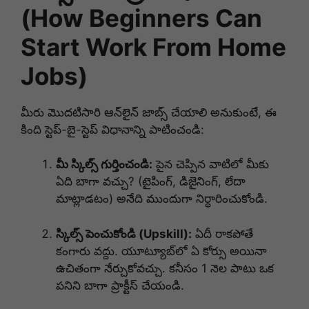
(How Beginners Can
Start Work From Home
Jobs)
మీరు మొదటిసారి ఆన్‌లైన్ జాబ్స్ చేయాలి అనుకుంటే, ఈ
కింది స్టెప్-బై-స్టెప్ విధానాన్ని పాటించండి:
మీ స్కిల్స్ గుర్తించండి:
పైన చెప్పిన వాటిలో మీకు
ఏది బాగా వచ్చు? (టైపింగ్, డిజైనింగ్, లేదా
మాట్లాడటం) అనేది ముందుగా నిర్ధారించుకోండి.
స్కిల్స్ పెంచుకోండి (Upskill):
ఏదీ రాకపోతే
కంగారు వద్దు. యూట్యూబ్‌లో ఏ కోర్సు అయినా
ఉచితంగా నేర్చుకోవచ్చు. కనీసం 1 నెల పాటు ఒక
పనిని బాగా ప్రాక్టీస్ చేయండి.