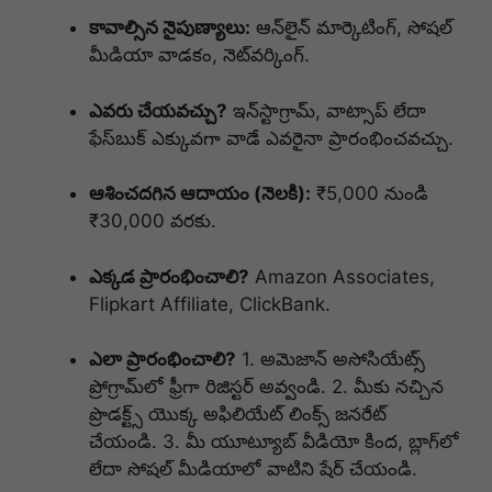
కావాల్సిన నైపుణ్యాలు:
ఆన్‌లైన్ మార్కెటింగ్, సోషల్
మీడియా వాడకం, నెట్‌వర్కింగ్.
ఎవరు చేయవచ్చు?
ఇన్‌స్టాగ్రామ్, వాట్సాప్ లేదా
ఫేస్‌బుక్ ఎక్కువగా వాడే ఎవరైనా ప్రారంభించవచ్చు.
ఆశించదగిన ఆదాయం (నెలకి):
₹5,000 నుండి
₹30,000 వరకు.
ఎక్కడ ప్రారంభించాలి?
Amazon Associates,
Flipkart Affiliate, ClickBank.
ఎలా ప్రారంభించాలి?
1. అమెజాన్ అసోసియేట్స్
ప్రోగ్రామ్‌లో ఫ్రీగా రిజిస్టర్ అవ్వండి. 2. మీకు నచ్చిన
ప్రొడక్ట్స్ యొక్క అఫిలియేట్ లింక్స్ జనరేట్
చేయండి. 3. మీ యూట్యూబ్ వీడియో కింద, బ్లాగ్‌లో
లేదా సోషల్ మీడియాలో వాటిని షేర్ చేయండి.