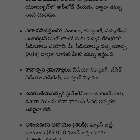
యూట్యూబ్‌లో అప్‌లోడ్ చేయడం ద్వారా డబ్బు
సంపాదించడం.
ఎలా పనిచేస్తుంది?
వంటలు, టెక్నాలజీ, ఎడ్యుకేషన్,
ఎంటర్‌టైన్‌మెంట్ లాంటి మీకు నచ్చిన కేటగిరీలో
వీడియోలు చేయాలి. మీ వీడియోలపై వచ్చే యాడ్స్
(Ads) ద్వారా గూగుల్ మీకు డబ్బు ఇస్తుంది.
కావాల్సిన నైపుణ్యాలు:
వీడియో రికార్డింగ్, బేసిక్
వీడియో ఎడిటింగ్, మాట్లాడే విధానం.
ఎవరు చేయవచ్చు?
క్రియేటివ్‌గా ఆలోచించే వారు,
కెమెరా ముందు లేదా వాయిస్ ఓవర్ ఇవ్వగల
ఎవరైనా సరే.
ఆశించదగిన ఆదాయం (నెలకి):
వ్యూస్ బట్టి
ఉంటుంది (₹5,000 నుండి లక్షల వరకు