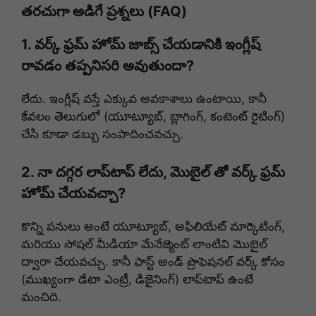
తరచుగా అడిగే ప్రశ్నలు (FAQ)
1. వర్క్ ఫ్రమ్ హోమ్ జాబ్స్ చేయడానికి ఇంగ్లీష్
రావడం తప్పనిసరి అవుతుందా?
లేదు. ఇంగ్లీష్ వస్తే ఎక్కువ అవకాశాలు ఉంటాయి, కానీ
కేవలం తెలుగులో (యూట్యూబ్, బ్లాగింగ్, కంటెంట్ రైటింగ్)
చేసి కూడా డబ్బు సంపాదించవచ్చు.
2. నా దగ్గర లాప్‌టాప్ లేదు, మొబైల్ తో వర్క్ ఫ్రమ్
హోమ్ చేయవచ్చా?
కొన్ని పనులు అంటే యూట్యూబ్, అఫిలియేట్ మార్కెటింగ్,
మరియు సోషల్ మీడియా మేనేజ్మెంట్ లాంటివి మొబైల్
ద్వారా చేయవచ్చు. కానీ ఫాస్ట్ అండ్ ప్రొఫెషనల్ వర్క్ కోసం
(ముఖ్యంగా డేటా ఎంట్రీ, డిజైనింగ్) లాప్‌టాప్ ఉంటే
మంచిది.