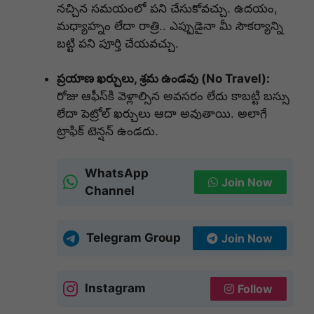
నచ్చిన సమయంలో పని చేసుకోవచ్చు. ఉదయం,
మధ్యాహ్నం లేదా రాత్రి.. ఎప్పుడైనా మీ సౌకర్యాన్ని
బట్టి పని పూర్తి చేయవచ్చు.
ప్రయాణ ఖర్చులు, శ్రమ ఉండవు (No Travel):
రోజు ఆఫీస్‌కి వెళ్లాల్సిన అవసరం లేదు కాబట్టి బస్సు
లేదా పెట్రోల్ ఖర్చులు ఆదా అవుతాయి. అలాగే
ట్రాఫిక్ టెన్షన్ ఉండదు.
WhatsApp
Join Now
Channel
Telegram Group
Join Now
Instagram
Follow