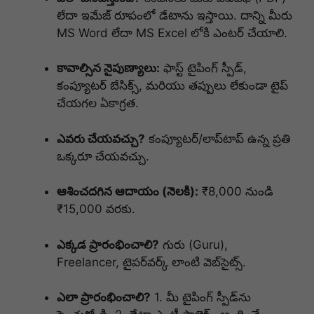
లేదా ఇమేజ్ రూపంలో డేటాను ఇస్తాయి. దాన్ని మీరు
MS Word లేదా MS Excel లోకి ఎంటర్ చేయాలి.
కావాల్సిన నైపుణ్యాలు:
ఫాస్ట్ టైపింగ్ స్పీడ్,
కంప్యూటర్ బేసిక్స్, మరియు తప్పులు లేకుండా టైప్
చేయగల ఏకాగ్రత.
ఎవరు చేయవచ్చు?
కంప్యూటర్/లాప్‌టాప్ ఉన్న ప్రతి
ఒక్కరూ చేయవచ్చు.
ఆశించదగిన ఆదాయం (నెలకి):
₹8,000 నుండి
₹15,000 వరకు.
ఎక్కడ ప్రారంభించాలి?
గురు (Guru),
Freelancer, టైపర్‌వర్క్ లాంటి వెబ్‌సైట్స్.
ఎలా ప్రారంభించాలి?
1. మీ టైపింగ్ స్పీడ్‌ను