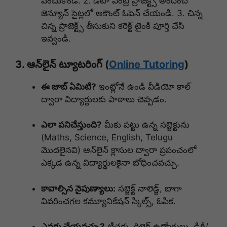
పెంచుకోండి. 2. డేటా ఎంట్రీ ప్రాజెక్ట్స్ అందించే
జెన్యూన్ సైట్లలో అకౌంట్ ఓపెన్ చేయండి. 3. చిన్న
చిన్న ప్రాజెక్ట్స్ తీసుకుని కరెక్ట్ టైంకి పూర్తి చేసి
ఇవ్వండి.
3. ఆన్‌లైన్ ట్యూటరింగ్ (
Online Tutoring
)
ఈ జాబ్ ఏమిటి?
ఇంట్లోనే ఉండి వీడియో కాల్
ద్వారా విద్యార్థులకు పాఠాలు చెప్పడం.
ఎలా పనిచేస్తుంది?
మీకు పట్టు ఉన్న సబ్జెక్టును
(Maths, Science, English, Telugu
మొదలైనవి) ఆన్‌లైన్ క్లాసుల ద్వారా ప్రపంచంలో
ఎక్కడ ఉన్న విద్యార్థులకైనా బోధించవచ్చు.
కావాల్సిన నైపుణ్యాలు:
సబ్జెక్ట్ నాలెడ్జ్, బాగా
వివరించగల కమ్యూనికేషన్ స్కిల్స్, ఓపిక.
ఎవరు చేయవచ్చు?
టీచర్లు, రిటైర్డ్ ఉద్యోగులు, డిగ్రీ/