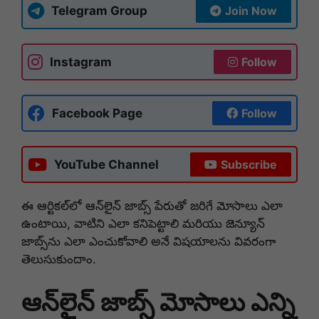
Telegram Group
Join Now
Instagram
Follow
Facebook Page
Follow
YouTube Channel
Subscribe
ఈ ఆర్టికల్‌లో ఆన్‌లైన్ జాబ్స్ పేరుతో జరిగే మోసాలు ఎలా
ఉంటాయి, వాటిని ఎలా కనిపెట్టాలి మరియు జెన్యూన్
జాబ్స్‌ను ఎలా ఎంచుకోవాలి అనే విషయాలను వివరంగా
తెలుసుకుందాం.
ఆన్‌లైన్ జాబ్స్ మోసాలు ఎన్ని