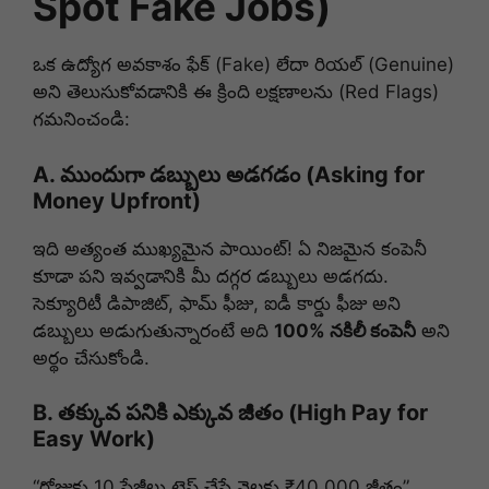
Spot Fake Jobs)
ఒక ఉద్యోగ అవకాశం ఫేక్ (Fake) లేదా రియల్ (Genuine)
అని తెలుసుకోవడానికి ఈ క్రింది లక్షణాలను (Red Flags)
గమనించండి:
A. ముందుగా డబ్బులు అడగడం (Asking for
Money Upfront)
ఇది అత్యంత ముఖ్యమైన పాయింట్! ఏ నిజమైన కంపెనీ
కూడా పని ఇవ్వడానికి మీ దగ్గర డబ్బులు అడగదు.
సెక్యూరిటీ డిపాజిట్, ఫామ్ ఫీజు, ఐడీ కార్డు ఫీజు అని
డబ్బులు అడుగుతున్నారంటే అది
100% నకిలీ కంపెనీ
అని
అర్థం చేసుకోండి.
B. తక్కువ పనికి ఎక్కువ జీతం (High Pay for
Easy Work)
“రోజుకు 10 పేజీలు టైప్ చేస్తే నెలకు ₹40,000 జీతం”