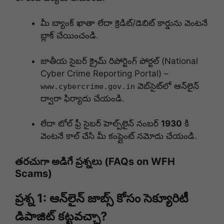
మీ బ్యాంక్ ఖాతా లేదా క్రెడిట్/డెబిట్ కార్డును వెంటనే
బ్లాక్ చేయించండి.
జాతీయ సైబర్ క్రైమ్ రిపోర్టింగ్ పోర్టల్ (National
Cyber Crime Reporting Portal) –
వెబ్‌సైట్‌లో ఆన్‌లైన్
www.cybercrime.gov.in
ద్వారా ఫిర్యాదు చేయండి.
లేదా టోల్ ఫ్రీ సైబర్ హెల్ప్‌లైన్ నంబర్
1930
కి
వెంటనే కాల్ చేసి మీ కంప్లైంట్ నమోదు చేయండి.
తరచుగా అడిగే ప్రశ్నలు (FAQs on WFH
Scams)
ప్రశ్న 1: ఆన్‌లైన్ జాబ్స్ కోసం సెక్యూరిటీ
డిపాజిట్ కట్టవచ్చా?