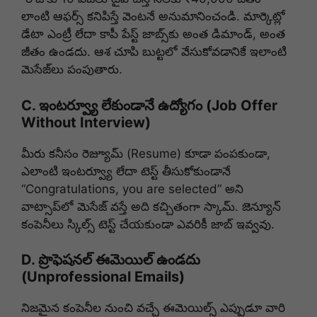
లాంటి ఆఫర్స్ కనిపిస్తే వెంటనే అనుమానించండి. మార్కెట్లో
డేటా ఎంట్రీ లేదా కాపీ పేస్ట్ జాబ్స్‌కు అంత డిమాండ్, అంత
జీతం ఉండదు. ఆశ చూపి బుట్టలో వేసుకోవడానికే ఇలాంటి
మెసేజ్‌లు పంపుతారు.
C. ఇంటర్వ్యూ లేకుండానే ఉద్యోగం (Job Offer
Without Interview)
మీరు కనీసం రెజ్యూమ్ (Resume) కూడా పంపకుండా,
ఎలాంటి ఇంటర్వ్యూ లేదా టెస్ట్ తీసుకోకుండానే
“Congratulations, you are selected” అని
వాట్సాప్‌లో మెసేజ్ వస్తే అది కచ్చితంగా స్కామ్. జెన్యూన్
కంపెనీలు స్కిల్స్ టెస్ట్ చేయకుండా ఎవరికీ జాబ్ ఇవ్వవు.
D. ప్రొఫెషనల్ ఈమెయిల్ ఉండదు
(Unprofessional Emails)
నిజమైన కంపెనీల నుంచి వచ్చే ఈమెయిల్స్ ఎప్పుడూ వారి