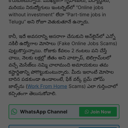
కోరుకుంటున్నారు. ముఖ్యంగా గృహిణులు, విద్యార్థులు,
మరియు నిరుద్యోగులు ఇంటర్నెట్‌లో “Online jobs
without investment” లేదా “Part-time jobs in
Telugu” అని రోజూ వెతుకుతూనే ఉన్నారు.
కానీ, ఇదే అవసరాన్ని ఆసరాగా చేసుకుని ఆన్‌లైన్‌లో ఎన్నో
నకిలీ ఉద్యోగాల మోసాలు (Fake Online Jobs Scams)
పుట్టుకొస్తున్నాయి. రోజుకు కేవలం 2 గంటలు పని చేస్తే
చాలు, నెలకు లక్షల్లో జీతం అని వాట్సాప్, టెలిగ్రామ్‌లలో
వచ్చే మెసేజ్‌లు నమ్మి చాలామంది అమాయకులు తమ
కష్టార్జితాన్ని పోగొట్టుకుంటున్నారు. మీరు ఇలాంటి మోసాల
బారిన పడకుండా ఉండాలంటే, ఫేక్ వర్క్ ఫ్రమ్ హోమ్
జాబ్స్‌ను (
Work From Home
Scams) ఎలా గుర్తించాలో
కచ్చితంగా తెలుసుకోవాలి.
WhatsApp Channel
Join Now