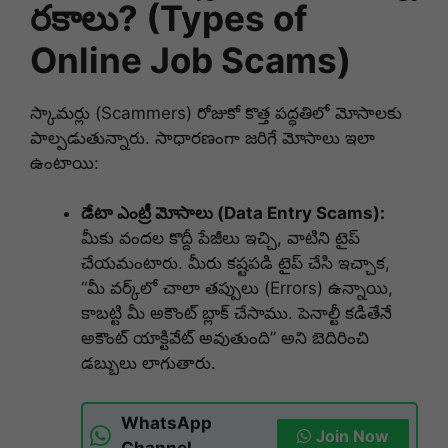
రకాలు? (Types of
Online Job Scams)
స్కామర్లు (Scammers) రోజుకో కొత్త పద్ధతిలో మోసాలకు
పాల్పడుతున్నారు. సాధారణంగా జరిగే మోసాలు ఇలా
ఉంటాయి:
డేటా ఎంట్రీ మోసాలు (Data Entry Scams):
మీకు వందల కొద్దీ పేజీలు ఇచ్చి, వాటిని టైప్
చేయమంటారు. మీరు కష్టపడి టైప్ చేసి ఇచ్చాక,
“మీ వర్క్‌లో చాలా తప్పులు (Errors) ఉన్నాయి,
కాబట్టి మీ అకౌంట్ బ్లాక్ చేసాము. పెనాల్టీ కడితేనే
అకౌంట్ యాక్టివేట్ అవుతుంది” అని బెదిరించి
డబ్బులు లాగుతారు.
WhatsApp
Join Now
Channel