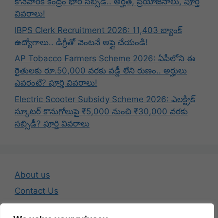
కొనేవారికి కేంద్రం భారీ సబ్సిడీ.. అర్హత, ప్రయోజనాలు, పూర్తి
వివరాలు!
IBPS Clerk Recruitment 2026: 11,403 బ్యాంక్
ఉద్యోగాలు.. డిగ్రీతో వెంటనే అప్లై చేయండి!
AP Tobacco Farmers Scheme 2026: ఏపీలోని ఈ
రైతులకు రూ.50,000 వరకు వడ్డీ లేని రుణం.. అర్హులు
ఎవరంటే? పూర్తి వివరాలు!
Electric Scooter Subsidy Scheme 2026: ఎలక్ట్రిక్
స్కూటర్ కొనుగోలుపై ₹5,000 నుంచి ₹30,000 వరకు
సబ్సిడీ? పూర్తి వివరాలు
About us
Contact Us
Disclaimer