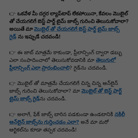
👉
ఒకవేళ మీ దగ్గర ల్యాప్‌టాప్ లేకపోయినా, కేవలం మొబైల్
తో చేయగలిగే బెస్ట్ పార్ట్ టైమ్ జాబ్స్ గురించి తెలుసుకోవాలా?
అయితే మా
మొబైల్ తో చేయగలిగే బెస్ట్ పార్ట్ టైమ్ జాబ్స్
గైడ్
ను ఇప్పుడే చదవండి!
👉 ఈ జాబ్ మాత్రమే కాకుండా, ఫ్రీలాన్సింగ్ ద్వారా డబ్బు
ఎలా సంపాదించాలో తెలుసుకోవడానికి మా
తెలుగులో
ఫ్రీలాన్సింగ్ ఎలా ప్రారంభించాలి
? గైడ్‌ను చదవండి.
👉 మొబైల్ తో మాత్రమే చేయగలిగే చిన్న చిన్న ఆన్‌లైన్
జాబ్స్ గురించి తెలుసుకోవాలా? మా
మొబైల్ తో బెస్ట్ పార్ట్
టైమ్ జాబ్స్ గైడ్‌
ను చదవండి.
👉 అలాగే, ఫేక్ జాబ్స్ బారిన పడకుండా ఉండటానికి
నకిలీ
ఆన్‌లైన్ జాబ్స్‌ను గుర్తించడం ఎలా?
అనే మా మరో
ఆర్టికల్‌ను కూడా తప్పక చదవండి!