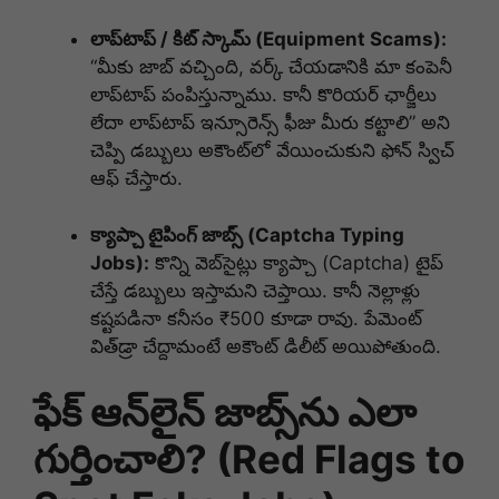
లాప్‌టాప్ / కిట్ స్కామ్ (Equipment Scams):
“మీకు జాబ్ వచ్చింది, వర్క్ చేయడానికి మా కంపెనీ
లాప్‌టాప్ పంపిస్తున్నాము. కానీ కొరియర్ ఛార్జీలు
లేదా లాప్‌టాప్ ఇన్సూరెన్స్ ఫీజు మీరు కట్టాలి” అని
చెప్పి డబ్బులు అకౌంట్‌లో వేయించుకుని ఫోన్ స్విచ్
ఆఫ్ చేస్తారు.
క్యాప్చా టైపింగ్ జాబ్స్ (Captcha Typing
Jobs):
కొన్ని వెబ్‌సైట్లు క్యాప్చా (Captcha) టైప్
చేస్తే డబ్బులు ఇస్తామని చెప్తాయి. కానీ నెల్లాళ్లు
కష్టపడినా కనీసం ₹500 కూడా రావు. పేమెంట్
విత్‌డ్రా చేద్దామంటే అకౌంట్ డిలీట్ అయిపోతుంది.
ఫేక్ ఆన్‌లైన్ జాబ్స్‌ను ఎలా
గుర్తించాలి? (Red Flags to