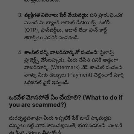
వ్యక్తిగత వివరాలు షేర్ చేయవద్దు:
పని ప్రారంభించక
ముందే మీ బ్యాంక్ అకౌంట్ డీటెయిల్స్, ఓటీపీ
(OTP), పాస్‌వర్డ్‌లు, ఆధార్ లేదా పాన్ కార్డ్
జిరాక్స్‌లు ఎవరికీ పంపకండి.
శాంపిల్ వర్క్ వాటర్‌మార్క్‌తో పంపండి:
ఫ్రీలాన్స్
ప్రాజెక్ట్స్ చేసేటప్పుడు, మీరు చేసిన పనికి అడ్డంగా
వాటర్‌మార్క్ (Watermark) వేసి శాంపిల్ పంపండి.
వాళ్ళు మీకు డబ్బులు (Payment) చెల్లించాకే పూర్తి
ఒరిజినల్ ఫైల్ ఇవ్వండి.
ఒకవేళ మోసపోతే ఏం చేయాలి? (What to do if
you are scammed?)
దురదృష్టవశాత్తూ మీరు ఇప్పటికే ఫేక్ జాబ్ స్కామర్లకు
డబ్బులు కట్టి మోసపోయినట్లయితే, భయపడకండి. వెంటనే
ఈ కింది చర్యలు తీసుకోండి: