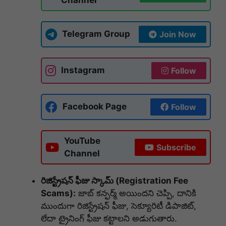
Telegram Group
Join Now
Instagram
Follow
Facebook Page
Follow
YouTube
Subscribe
Channel
రిజిస్ట్రేషన్ ఫీజు స్కామ్ (Registration Fee
Scams):
జాబ్ కన్ఫర్మ్ అయిందని చెప్పి, దానికి
ముందుగా రిజిస్ట్రేషన్ ఫీజు, సెక్యూరిటీ డిపాజిట్,
లేదా ట్రైనింగ్ ఫీజు కట్టాలని అడుగుతారు.