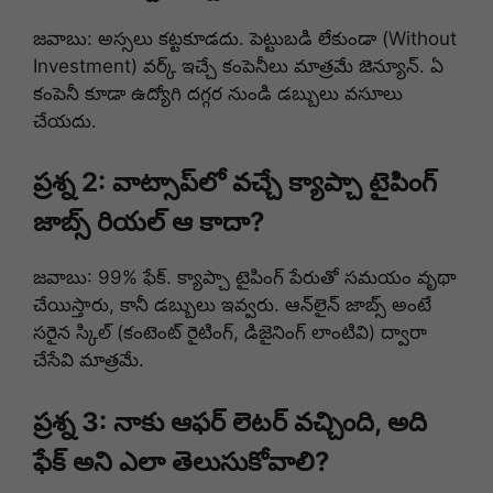
జవాబు: అస్సలు కట్టకూడదు. పెట్టుబడి లేకుండా (Without
Investment) వర్క్ ఇచ్చే కంపెనీలు మాత్రమే జెన్యూన్. ఏ
కంపెనీ కూడా ఉద్యోగి దగ్గర నుండి డబ్బులు వసూలు
చేయదు.
ప్రశ్న 2: వాట్సాప్‌లో వచ్చే క్యాప్చా టైపింగ్
జాబ్స్ రియల్ ఆ కాదా?
జవాబు: 99% ఫేక్. క్యాప్చా టైపింగ్ పేరుతో సమయం వృథా
చేయిస్తారు, కానీ డబ్బులు ఇవ్వరు. ఆన్‌లైన్ జాబ్స్ అంటే
సరైన స్కిల్ (కంటెంట్ రైటింగ్, డిజైనింగ్ లాంటివి) ద్వారా
చేసేవి మాత్రమే.
ప్రశ్న 3: నాకు ఆఫర్ లెటర్ వచ్చింది, అది
ఫేక్ అని ఎలా తెలుసుకోవాలి?