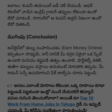
జవాబు: కంపెనీ ఈమెయిల్ ఐడీ చెక్ చేయండి. ఆఫర్
లెటర్‌లో వాడిన ఇంగ్లీష్ గ్రామర్ తప్పులు లేకుండా ఉందో
లేదో చూడండి. గూగుల్‌లో ఆ కంపెనీ అడ్రస్ నిజంగా ఉందో
లేదో వెతకండి.
ముగింపు (Conclusion)
ఆన్‌లైన్‌లో డబ్బు సంపాదించడం (Earn Money Online)
కచ్చితంగా సాధ్యమే, కానీ దానికి మీ దగ్గర ఏదైనా ఒక స్కిల్
ఉండాలి మరియు కష్టపడే తత్వం ఉండాలి. షార్ట్‌కట్స్ వెతికి,
ఈజీగా డబ్బులు వస్తాయి అనుకుంటే మోసపోక తప్పదు. మీ
కామన్ సెన్స్ ఉపయోగించి ఫేక్ జాబ్స్‌ను దూరం పెట్టండి.
👉
అసలు ఎలాంటి మోసాలు లేకుండా, ఒక్క రూపాయి కూడా
పెట్టుబడి పెట్టకుండా ఇంట్లో నుంచే చేయగలిగే జెన్యూన్
పనుల గురించి తెలుసుకోవాలా? అయితే మా
Top 10
Work From Home Jobs In Telugu
గైడ్
ను ఇప్పుడే
చదవండి. మీ కెరీర్‌ను సురక్షితంగా ప్రారంభించండి!