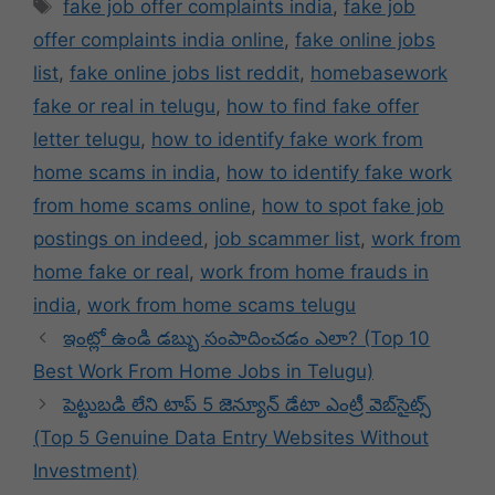
Tags
fake job offer complaints india
,
fake job
offer complaints india online
,
fake online jobs
list
,
fake online jobs list reddit
,
homebasework
fake or real in telugu
,
how to find fake offer
letter telugu
,
how to identify fake work from
home scams in india
,
how to identify fake work
from home scams online
,
how to spot fake job
postings on indeed
,
job scammer list
,
work from
home fake or real
,
work from home frauds in
india
,
work from home scams telugu
ఇంట్లో ఉండి డబ్బు సంపాదించడం ఎలా? (Top 10
Best Work From Home Jobs in Telugu)
పెట్టుబడి లేని టాప్ 5 జెన్యూన్ డేటా ఎంట్రీ వెబ్‌సైట్స్
(Top 5 Genuine Data Entry Websites Without
Investment)