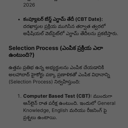
2026
కంప్యూటర్ బేస్డ్ ఎగ్జామ్ తేదీ (CBT Date):
దరఖాస్తుల ప్రక్రియ ముగిసిన తర్వాత త్వరలో
అఫీషియల్ వెబ్‌సైట్‌లో ఎగ్జామ్ తేదీలను ప్రకటిస్తారు.
Selection Process (ఎంపిక ప్రక్రియ ఎలా
ఉంటుంది?)
ఉత్తమ ప్రతిభ ఉన్న అభ్యర్థులను ఎంపిక చేయడానికి
అలహాబాద్ హైకోర్టు పక్కా ప్రణాళికతో ఎంపిక విధానాన్ని
(Selection Process) నిర్వహిస్తుంది:
Computer Based Test (CBT):
ముందుగా
ఆన్‌లైన్ రాత పరీక్ష ఉంటుంది. ఇందులో General
Knowledge, English మరియు రీజనింగ్ పై
ప్రశ్నలు ఉంటాయి.