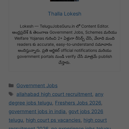
Thalla Lokesh
Lokesh — TeluguJobsGuru.in లో Content Editor.
ఆంధ్రప్రదేశ్ & తెలంగాణ Government Jobs, Schemes మరియు
Welfare Yojanas గురించి 2+ ఏళ్లుగా రీసెర్చ్ చేసి, వేలాది మంది
readers కు accurate, easy-to-understand సమాచారం
అందిస్తున్నారు. ప్రతి ఆర్టికల్ official notifications మరియు
government portals నుండి verify చేసి మాత్రమే publish
చేస్తారు.
Categories
Government Jobs
Tags
allahabad high court recruitment
,
any
degree jobs telugu
,
Freshers Jobs 2026
,
government jobs in india
,
govt jobs 2026
telugu
,
high court ps vacancies
,
high court
recruitment 2026
,
no experience jobs telugu
,