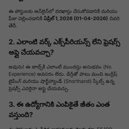
ఈ పోస్టులకు ఆన్‌లైన్‌లో దరఖాస్తు చేసుకోవడానికి మరియు
ఫీజు చెల్లించడానికి
ఏప్రిల్ 1, 2026 (01-04-2026)
చివరి
తేదీ.
2. ఎలాంటి వర్క్ ఎక్స్‌పీరియన్స్ లేని ఫ్రెషర్స్
అప్లై చేయవచ్చా?
అవును! ఈ జాబ్స్‌కి ఎలాంటి ముందస్తు అనుభవం (No
Experience) అవసరం లేదు. డిగ్రీతో పాటు మంచి ఇంగ్లీష్
టైపింగ్ మరియు షార్ట్‌హ్యాండ్ (Shorthand) స్కిల్స్ ఉన్న
ఫ్రెషర్స్ ఎవరైనా అప్లై చేయవచ్చు.
3. ఈ ఉద్యోగానికి ఎంపికైతే జీతం ఎంత
వస్తుంది?