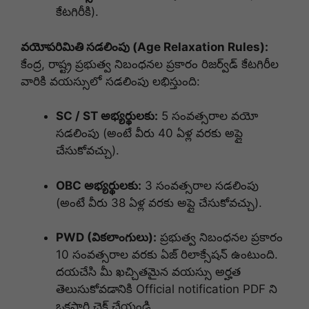
కేటగిరీకి).
వయోపరిమితి సడలింపు (Age Relaxation Rules):
కేంద్ర, రాష్ట్ర ప్రభుత్వ నిబంధనల ప్రకారం రిజర్వ్‌డ్ కేటగిరీల
వారికి వయస్సులో సడలింపు లభిస్తుంది:
SC / ST అభ్యర్థులకు:
5 సంవత్సరాల వయో
సడలింపు (అంటే వీరు 40 ఏళ్ల వరకు అప్లై
చేసుకోవచ్చు).
OBC అభ్యర్థులకు:
3 సంవత్సరాల సడలింపు
(అంటే వీరు 38 ఏళ్ల వరకు అప్లై చేసుకోవచ్చు).
PWD (వికలాంగులు):
ప్రభుత్వ నిబంధనల ప్రకారం
10 సంవత్సరాల వరకు ఏజ్ రిలాక్సేషన్ ఉంటుంది.
దయచేసి మీ ఖచ్చితమైన వయస్సు అర్హత
తెలుసుకోవడానికి Official notification PDF ని
ఒకసారి చెక్ చేయండి.