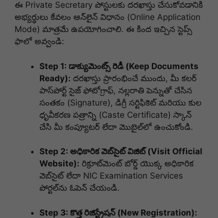
ఈ Private Secretary పోస్టులకు దరఖాస్తు చేసుకోవడానికి
అభ్యర్థులు కేవలం ఆన్‌లైన్ విధానం (Online Application
Mode) మాత్రమే ఉపయోగించాలి. ఈ కింద ఇచ్చిన స్టెప్స్
ఫాలో అవ్వండి:
Step 1: డాక్యుమెంట్స్ రెడీ (Keep Documents
Ready):
దరఖాస్తు ప్రారంభించే ముందు, మీ కలర్
పాస్‌పోర్ట్ సైజ్ ఫోటోగ్రాఫ్, నల్లరాతి పెన్నుతో చేసిన
సంతకం (Signature), డిగ్రీ సర్టిఫికెట్ మరియు కుల
ధృవీకరణ పత్రాన్ని (Caste Certificate) స్కాన్
చేసి మీ కంప్యూటర్ లేదా మొబైల్‌లో ఉంచుకోండి.
Step 2: అధికారిక వెబ్‌సైట్ విజిట్ (Visit Official
Website):
రిక్రూట్‌మెంట్ బోర్డ్ యొక్క అధికారిక
వెబ్‌సైట్ లేదా NIC Examination Services
పోర్టల్‌ను ఓపెన్ చేయండి.
Step 3: కొత్త రిజిస్ట్రేషన్ (New Registration):