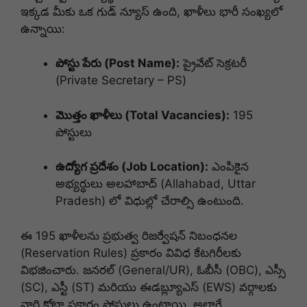
ఇక్కడ మీకు ఒక గుడ్ న్యూస్ ఉంది, ఖాళీలు భారీ సంఖ్యలో
ఉన్నాయి:
పోస్టు పేరు (Post Name):
ప్రైవేట్ సెక్రటరీ
(Private Secretary – PS)
మొత్తం ఖాళీలు (Total Vacancies):
195
పోస్టులు
ఉద్యోగ ప్రదేశం (Job Location):
ఎంపికైన
అభ్యర్థులు అలహాబాద్ (Allahabad, Uttar
Pradesh) లో విధుల్లో చేరాల్సి ఉంటుంది.
ఈ 195 ఖాళీలను ప్రభుత్వ రిజర్వేషన్ నిబంధనల
(Reservation Rules) ప్రకారం వివిధ కేటగిరీలకు
విభజించారు. జనరల్ (General/UR), ఓబీసీ (OBC), ఎస్సీ
(SC), ఎస్టీ (ST) మరియు ఈడబ్ల్యూఎస్ (EWS) వర్గాలకు
వారి కోటా ప్రకారం పోస్టులు ఉంటాయి. అలాగే