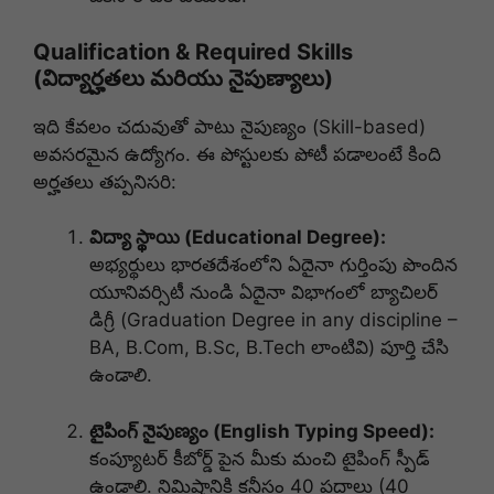
Qualification & Required Skills
(విద్యార్హతలు మరియు నైపుణ్యాలు)
ఇది కేవలం చదువుతో పాటు నైపుణ్యం (Skill-based)
అవసరమైన ఉద్యోగం. ఈ పోస్టులకు పోటీ పడాలంటే కింది
అర్హతలు తప్పనిసరి:
విద్యా స్థాయి (Educational Degree):
అభ్యర్థులు భారతదేశంలోని ఏదైనా గుర్తింపు పొందిన
యూనివర్సిటీ నుండి ఏదైనా విభాగంలో బ్యాచిలర్
డిగ్రీ (Graduation Degree in any discipline –
BA, B.Com, B.Sc, B.Tech లాంటివి) పూర్తి చేసి
ఉండాలి.
టైపింగ్ నైపుణ్యం (English Typing Speed):
కంప్యూటర్ కీబోర్డ్ పైన మీకు మంచి టైపింగ్ స్పీడ్
ఉండాలి. నిమిషానికి కనీసం 40 పదాలు (40