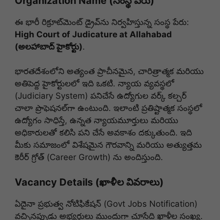
Organization Name (సంస్థ పేరు)
ఈ భారీ రిక్రూట్‌మెంట్ డ్రైవ్‌ను నిర్వహిస్తున్న సంస్థ పేరు:
High Court of Judicature at Allahabad
(అలహాబాద్ హైకోర్టు)
.
భారతదేశంలోని అత్యంత ప్రాచీనమైన, చారిత్రాత్మక మరియు
అతిపెద్ద హైకోర్టులలో ఇది ఒకటి. న్యాయ వ్యవస్థలో
(Judiciary System) పనిచేసే ఉద్యోగుల వర్క్ కల్చర్
చాలా ప్రొఫెషనల్‌గా ఉంటుంది. ఇలాంటి ప్రతిష్టాత్మక సంస్థలో
ఉద్యోగం సాధిస్తే, ఉన్నత న్యాయమూర్తులు మరియు
అధికారులతో కలిసి పని చేసే అవకాశం దక్కుతుంది. ఇది
మీకు సమాజంలో విశేషమైన గౌరవాన్ని మరియు అత్యుత్తమ
కెరీర్ గ్రోత్ (Career Growth) ను అందిస్తుంది.
Vacancy Details (ఖాళీల వివరాలు)
ఏదైనా ప్రభుత్వ నోటిఫికేషన్ (Govt Jobs Notification)
వచ్చినప్పుడు అభ్యర్థులు ముందుగా చూసేది ఖాళీల సంఖ్య.