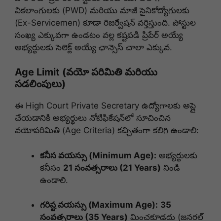
వికలాంగులకు (PWD) మరియు మాజీ సైనికోద్యోగులకు
(Ex-Servicemen) కూడా రిజర్వేషన్ వర్తిస్తుంది. పోస్టుల
సంఖ్య ఎక్కువగా ఉండటం వల్ల కష్టపడి ప్రిపేర్ అయ్యే
అభ్యర్థులకు సెలెక్ట్ అయ్యే ఛాన్సెస్ చాలా ఎక్కువ.
Age Limit (వయో పరిమితి మరియు
సడలింపులు)
ఈ High Court Private Secretary ఉద్యోగాలకు అప్లై
చేయడానికి అభ్యర్థులు నోటిఫికేషన్‌లో సూచించిన
వయోపరిమితి (Age Criteria) కచ్చితంగా కలిగి ఉండాలి:
కనీస వయస్సు (Minimum Age):
అభ్యర్థులకు
కనీసం
21 సంవత్సరాలు (21 Years)
నిండి
ఉండాలి.
గరిష్ట వయస్సు (Maximum Age):
35
సంవత్సరాలు (35 Years)
మించకూడదు (జనరల్