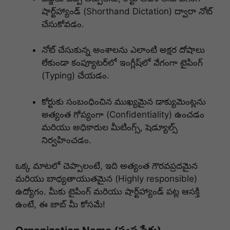
షార్ట్‌హ్యాండ్ (Shorthand Dictation) ద్వారా నోట్
చేసుకోవడం.
నోట్ చేసుకున్న అంశాలను ఎలాంటి అక్షర దోషాలు
లేకుండా కంప్యూటర్‌లో ఇంగ్లీష్‌లో వేగంగా టైపింగ్
(Typing) చేయడం.
కోర్టుకు సంబంధించిన ముఖ్యమైన డాక్యుమెంట్లను
అత్యంత గోప్యంగా (Confidentiality) ఉంచడం
మరియు అధికారుల మీటింగ్స్, షెడ్యూల్స్
నిర్వహించడం.
ఒక్క మాటలో చెప్పాలంటే, ఇది అత్యంత గౌరవప్రదమైన
మరియు బాధ్యతాయుతమైన (Highly responsible)
ఉద్యోగం. మీకు టైపింగ్ మరియు షార్ట్‌హ్యాండ్ పట్ల ఆసక్తి
ఉంటే, ఈ జాబ్ మీ కోసమే!