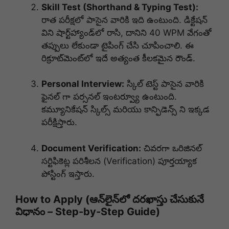
Skill Test (Shorthand & Typing Test):
రాత పరీక్షలో పాసైన వారికి ఇది ఉంటుంది. డిక్టేషన్
విని షార్ట్‌హ్యాండ్‌లో రాసి, దానిని 40 WPM వేగంతో
తప్పులు లేకుండా టైపింగ్ చేసి చూపించాలి. ఈ
రిక్రూట్‌మెంట్‌లో ఇదే అత్యంత కీలకమైన రౌండ్.
Personal Interview:
స్కిల్ టెస్ట్ పాసైన వారికి
ఫైనల్ గా పర్సనల్ ఇంటర్వ్యూ ఉంటుంది.
కమ్యూనికేషన్ స్కిల్స్ మరియు కాన్ఫిడెన్స్ ని ఇక్కడ
పరీక్షిస్తారు.
Document Verification:
చివరగా ఒరిజినల్
సర్టిఫికెట్ల పరిశీలన (Verification) పూర్తయ్యాక
పోస్టింగ్ ఇస్తారు.
How to Apply (ఆన్‌లైన్‌లో దరఖాస్తు చేసుకునే
విధానం – Step-by-Step Guide)