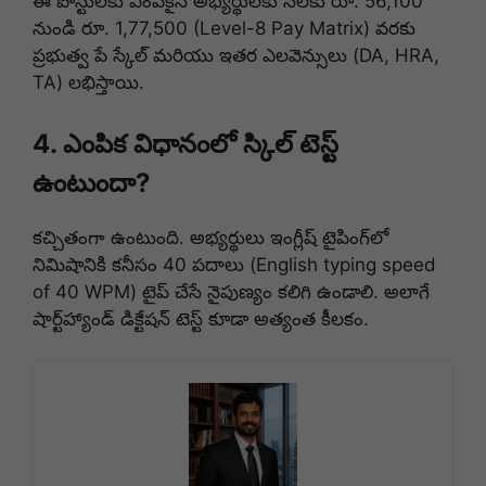
ఈ పోస్టులకు ఎంపికైన అభ్యర్థులకు నెలకు రూ. 56,100
నుండి రూ. 1,77,500 (Level-8 Pay Matrix) వరకు
ప్రభుత్వ పే స్కేల్ మరియు ఇతర ఎలవెన్సులు (DA, HRA,
TA) లభిస్తాయి.
4. ఎంపిక విధానంలో స్కిల్ టెస్ట్
ఉంటుందా?
కచ్చితంగా ఉంటుంది. అభ్యర్థులు ఇంగ్లీష్ టైపింగ్‌లో
నిమిషానికి కనీసం 40 పదాలు (English typing speed
of 40 WPM) టైప్ చేసే నైపుణ్యం కలిగి ఉండాలి. అలాగే
షార్ట్‌హ్యాండ్ డిక్టేషన్ టెస్ట్ కూడా అత్యంత కీలకం.