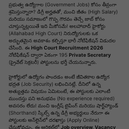
ప్రభుత్వ ఉద్యోగాల (Government Jobs) కోసం తీవ్రంగా
శ్రమిస్తున్నారా? డిగ్రీ అర్హతతో, మంచి జీతం (High Salary)
మరియు సమాజంలో గొప్ప గౌరవం తెచ్చే జాబ్ కోసం
చూస్తున్నట్లయితే ఇది మీకోసమే! అలహాబాద్ హైకోర్టు
(Allahabad High Court) నిరుద్యోగులకు ఒక
అద్భుతమైన అవకాశం కల్పిస్తూ భారీ నోటిఫికేషన్ విడుదల
చేసింది. ఈ
High Court Recruitment 2026
నోటిఫికేషన్ ద్వారా ఏకంగా 195
Private Secretary
(ప్రైవేట్ సెక్రటరీ) పోస్టులను భర్తీ చేయనున్నారు.
హైకోర్టులో ఉద్యోగం పొందడం అంటే జీవితకాల ఉద్యోగ
భద్రత (Job Security) లభించినట్లే. దీనిలో ఉన్న
అత్యుత్తమ విషయం ఏమిటంటే, ఈ పోస్టులకు ఎలాంటి
ముందస్తు పని అనుభవం (No experience required)
అవసరం లేదు! మంచి ఇంగ్లీష్ టైపింగ్ మరియు షార్ట్‌హ్యాండ్
(Shorthand) స్కిల్స్ ఉన్న డిగ్రీ అభ్యర్థులు నేరుగా ఈ
పోస్టులకు ఆన్‌లైన్‌లో దరఖాస్తు (Apply Online)
చేసుకోవచ్చు. ఈ ఆర్టికల్‌లో
Job overview, Vacancy