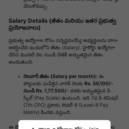
చేసుకోవచ్చు.
Salary Details (జీతం మరియు ఇతర ప్రభుత్వ
ప్రయోజనాలు)
ప్రభుత్వ ఉద్యోగాల కోసం సన్నద్ధమయ్యే అభ్యర్థులను బాగా
ఆకర్షించేది ఇందులోని జీతం (Salary). హైకోర్టు ఉద్యోగిగా
చేరిన మొదటి నెల నుండే చేతికి అద్భుతమైన జీతం
అందుతుంది.
నెలవారీ జీతం (Salary per month):
ఈ
పోస్టులకు ఎంపికైన వారికి నెలకు
Rs. 56,100/-
నుండి Rs. 1,77,500/-
వరకు అద్భుతమైన పే
స్కేల్ (Pay Scale) ఉంటుంది. ఇది 7వ పే కమిషన్
(7th CPC) ప్రకారం లెవల్-8 (Level-8 Pay
Matrix) కిందకు వస్తుంది.
ఈ బేసిక్ పే (Basic Pay) తో పాటు, ప్రభుత్వ నిబంధనల