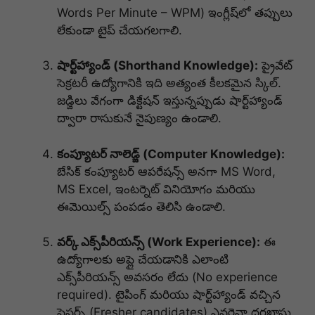
Words Per Minute – WPM) ఇంగ్లీష్‌లో తప్పులు
లేకుండా టైప్ చేయగలగాలి.
షార్ట్‌హ్యాండ్ (Shorthand Knowledge):
ప్రైవేట్
సెక్రటరీ ఉద్యోగానికి ఇది అత్యంత కీలకమైన స్కిల్.
జడ్జిలు వేగంగా డిక్టేషన్ ఇస్తున్నప్పుడు షార్ట్‌హ్యాండ్
ద్వారా రాసుకునే నైపుణ్యం ఉండాలి.
కంప్యూటర్ నాలెడ్జ్ (Computer Knowledge):
బేసిక్ కంప్యూటర్ ఆపరేషన్స్ అనగా MS Word,
MS Excel, ఇంటర్నెట్ వినియోగం మరియు
ఈమెయిల్స్ పంపడం తెలిసి ఉండాలి.
వర్క్ ఎక్స్‌పీరియన్స్ (Work Experience):
ఈ
ఉద్యోగాలకు అప్లై చేయడానికి ఎలాంటి
ఎక్స్‌పీరియన్స్ అవసరం లేదు (No experience
required). టైపింగ్ మరియు షార్ట్‌హ్యాండ్ వచ్చిన
ఫ్రెషర్స్ (Fresher candidates) ఎవరైనా దరఖాస్తు