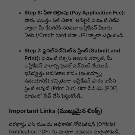
Step 6: ఫీజు చెల్లింపు (Pay Application Fee):
ఫారం మొత్తం ఫిల్ చేశాక, ఆన్‌లైన్ పేమెంట్ గేట్‌వే
ద్వారా మీ కేటగిరీకి సరిపడా అప్లికేషన్ ఫీజును
Debit/Credit card లేదా UPI ద్వారా చెల్లించండి.
Step 7: ఫైనల్ సబ్‌మిట్ & ప్రింట్ (Submit and
Print):
పేమెంట్ సక్సెస్ అయిన తర్వాత, మీ
అప్లికేషన్ ఫారాన్ని ఫైనల్ సబ్‌మిట్ చేయండి.
భవిష్యత్తు అవసరాల కోసం (ఇంటర్వ్యూ
సమయానికి) కచ్చితంగా అప్లికేషన్ ఫారం కాపీని
ప్రింట్ అవుట్ (Print Out) లేదా పీడీఎఫ్ (PDF)
రూపంలో సేవ్ చేసి పెట్టుకోండి.
Important Links (ముఖ్యమైన లింక్స్)
దరఖాస్తు చేసే ముందు అధికారిక నోటిఫికేషన్‌ (Official
Notification PDF) ను పూర్తిగా చదవడం మర్చిపోకండి.