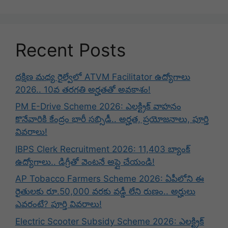
Recent Posts
దక్షిణ మధ్య రైల్వేలో ATVM Facilitator ఉద్యోగాలు
2026.. 10వ తరగతి అర్హతతో అవకాశం!
PM E-Drive Scheme 2026: ఎలక్ట్రిక్ వాహనం
కొనేవారికి కేంద్రం భారీ సబ్సిడీ.. అర్హత, ప్రయోజనాలు, పూర్తి
వివరాలు!
IBPS Clerk Recruitment 2026: 11,403 బ్యాంక్
ఉద్యోగాలు.. డిగ్రీతో వెంటనే అప్లై చేయండి!
AP Tobacco Farmers Scheme 2026: ఏపీలోని ఈ
రైతులకు రూ.50,000 వరకు వడ్డీ లేని రుణం.. అర్హులు
ఎవరంటే? పూర్తి వివరాలు!
Electric Scooter Subsidy Scheme 2026: ఎలక్ట్రిక్