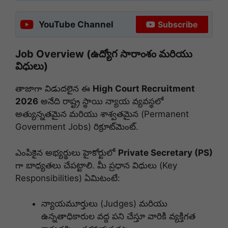
YouTube Channel
Subscribe
Job Overview (ఉద్యోగ సారాంశం మరియు
విధులు)
తాజాగా విడుదలైన ఈ
High Court Recruitment
2026
అనేది రాష్ట్ర స్థాయి న్యాయ వ్యవస్థలో
అత్యున్నతమైన మరియు శాశ్వతమైన (Permanent
Government Jobs) రిక్రూట్‌మెంట్.
ఎంపికైన అభ్యర్థులు హైకోర్టులో
Private Secretary (PS)
గా బాధ్యతలు చేపట్టాలి. మీ ప్రధాన విధులు (Key
Responsibilities) ఏమిటంటే:
న్యాయమూర్తులు (Judges) మరియు
ఉన్నతాధికారుల వద్ద పని చేస్తూ వారికి వ్యక్తిగత