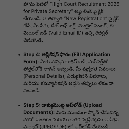
హోమ్ పేజీలో “High Court Recruitment 2026
for Private Secretary” అప్లై లింక్ పై క్లిక్
చేయండి. ఆ తర్వాత “New Registration” పై క్లిక్
చేసి, మీ పేరు, డేట్ ఆఫ్ బర్త్, మొబైల్ నంబర్, ఈ-
మెయిల్ ఐడీ (Valid Email ID) ఇచ్చి రిజిస్టర్
చేసుకోండి.
Step 4: అప్లికేషన్ ఫారం (Fill Application
Form):
మీకు వచ్చిన లాగిన్ ఐడీ, పాస్‌వర్డ్‌తో
పోర్టల్‌లోకి లాగిన్ అవ్వండి. మీ వ్యక్తిగత వివరాలు
(Personal Details), ఎడ్యుకేషన్ వివరాలు,
మరియు కమ్యూనికేషన్ అడ్రస్ తప్పులు లేకుండా
నింపండి.
Step 5: డాక్యుమెంట్ల అప్‌లోడ్ (Upload
Documents):
మీరు ముందుగా స్కాన్ చేసుకున్న
ఫోటో, సంతకం మరియు ఇతర సర్టిఫికెట్లను అడిగిన
ఫార్మాట్ (JPEG/PDF) లో అప్‌లోడ్ చేయండి.