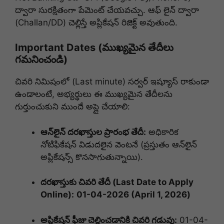
ద్వారా సురక్షితంగా పేమెంట్ చేయవచ్చు. ఆఫ్ లైన్ ద్వారా
(Challan/DD) చెల్లిస్తే అప్లికేషన్ రిజెక్ట్ అవుతుంది.
Important Dates (ముఖ్యమైన తేదీలు
గమనించండి)
చివరి నిమిషంలో (Last minute) సర్వర్ ఇష్యూస్ రాకుండా
ఉండాలంటే, అభ్యర్థులు ఈ ముఖ్యమైన తేదీలను
గుర్తుంచుకుని ముందే అప్లై చేయాలి:
ఆన్‌లైన్ దరఖాస్తుల ప్రారంభ తేదీ:
అధికారిక
నోటిఫికేషన్ విడుదలైన వెంటనే (ప్రస్తుతం ఆన్‌లైన్
అప్లికేషన్స్ కొనసాగుతున్నాయి).
దరఖాస్తుకు చివరి తేదీ (Last Date to Apply
Online):
01-04-2026 (April 1, 2026)
అప్లికేషన్ ఫీజు చెల్లించడానికి చివరి గడువు:
01-04-