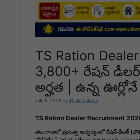
TS Ration Dealer
3,800+ రేషన్ డీలర్
అర్హత | ఉన్న ఊర్లోన
July 6, 2026
by
Thalla Lokesh
TS Ration Dealer Recruitment 2026 –
తెలంగాణలో ప్రభుత్వ ఆధ్వర్యంలో
రేషన్ డీలర్ (చ
నోటిఫికేషన్ విడుదలయ్యే అవకాశం ఉంది. రాష్ట్రవ్యా