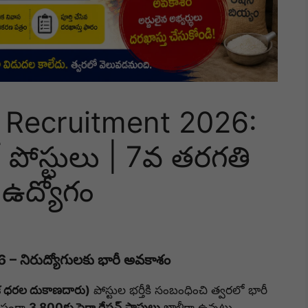
 Recruitment 2026:
 పోస్టులు | 7వ తరగతి
ే ఉద్యోగం
 నిరుద్యోగులకు భారీ అవకాశం
ౌక ధరల దుకాణదారు)
పోస్టుల భర్తీకి సంబంధించి త్వరలో భారీ
ప్తంగా
3,800కు పైగా రేషన్ షాపులు
ఖాళీగా ఉన్నట్లు