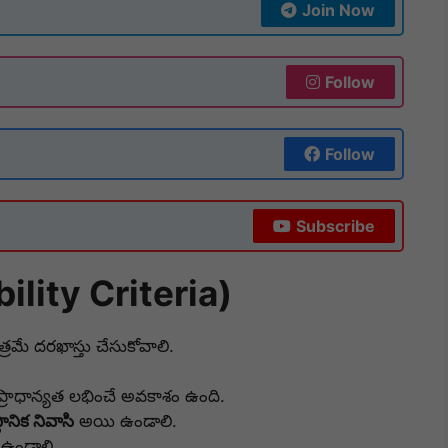
Join Now
Follow
Follow
Subscribe
bility Criteria)
త్రమే దరఖాస్తు చేసుకోవాలి.
ు ప్రాధాన్యత లభించే అవకాశం ఉంది.
్థానిక నివాసి
అయి ఉండాలి.
ఉండాలి.