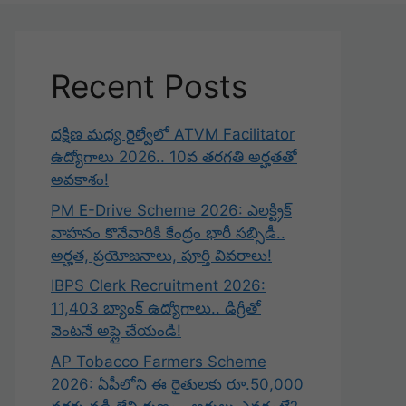
Recent Posts
దక్షిణ మధ్య రైల్వేలో ATVM Facilitator
ఉద్యోగాలు 2026.. 10వ తరగతి అర్హతతో
అవకాశం!
PM E-Drive Scheme 2026: ఎలక్ట్రిక్
వాహనం కొనేవారికి కేంద్రం భారీ సబ్సిడీ..
అర్హత, ప్రయోజనాలు, పూర్తి వివరాలు!
IBPS Clerk Recruitment 2026:
11,403 బ్యాంక్ ఉద్యోగాలు.. డిగ్రీతో
వెంటనే అప్లై చేయండి!
AP Tobacco Farmers Scheme
2026: ఏపీలోని ఈ రైతులకు రూ.50,000