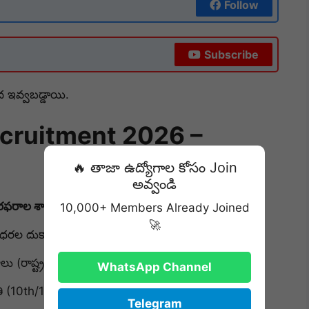
Follow
Subscribe
ద ఇవ్వబడ్డాయి.
ecruitment 2026 –
🔥 తాజా ఉద్యోగాల కోసం Join
అవ్వండి
రఫరాల శాఖ (Civil Supplies Department)
10,000+ Members Already Joined
🚀
ౌక ధరల దుకాణదారు)
(రాష్ట్రవ్యాప్తంగా)
WhatsApp Channel
(10th/12th వారికి ప్రాధాన్యం)
Telegram