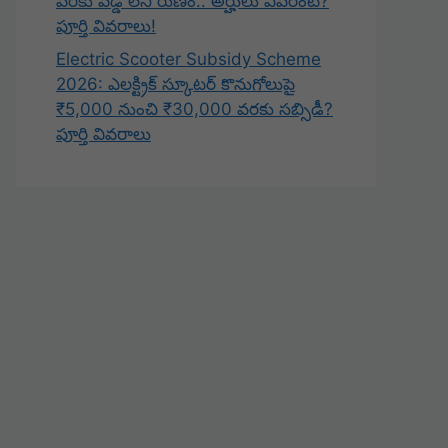
వరకు వడ్డీ లేని రుణం.. అర్హులు ఎవరంటే?
పూర్తి వివరాలు!
Electric Scooter Subsidy Scheme
2026: ఎలక్ట్రిక్ స్కూటర్ కొనుగోలుపై
₹5,000 నుంచి ₹30,000 వరకు సబ్సిడీ?
పూర్తి వివరాలు