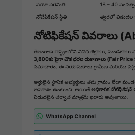
వయో పరిమితి
18 – 40 సంవత్
నోటిఫికేషన్ స్థితి
త్వరలో విడుదల 
నోటిఫికేషన్ వివరాలు (
తెలంగాణ రాష్ట్రంలోని వివిధ జిల్లాలు, మండలాలు మర
3,800కు పైగా చౌక ధరల దుకాణాలు (Fair Price
సమాచారం. ఈ నియామకాలు గ్రామీణ మరియు పట్టణ ప
అర్హులైన స్థానిక అభ్యర్థులు తమ గ్రామం లేదా మండ
అవకాశం ఉంటుంది. అయితే
అధికారిక నోటిఫికేషన
విడుదలైన తర్వాత మాత్రమే ఖరారు అవుతాయి.
WhatsApp Channel