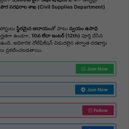
 పౌర సరఫరాల శాఖ (Civil Supplies Department)
పోస్టులు
స్థిరమైన ఆదాయం
తో పాటు
స్వయం ఉపాధి
ర్హతగా ఉండగా,
10వ లేదా ఇంటర్ (12th)
పూర్తి చేసిన
ఉంది. అధికారిక నోటిఫికేషన్ విడుదలైన తర్వాత దరఖాస్తు
ాలు ప్రకటించబడతాయి.
Join Now
Join Now
Follow