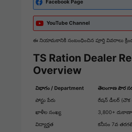
Facebook Page
YouTube Channel
ఈ నియామకానికి సంబంధించిన పూర్తి వివరాలు క్రిం
TS Ration Dealer R
Overview
విభాగం / Department
తెలంగాణ పౌర స
పోస్టు పేరు
రేషన్ డీలర్ (చ
ఖాళీల సంఖ్య
3,800+ దుకాణాలు 
విద్యార్హత
కనీసం 7వ తరగతి 