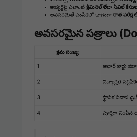
అభ్యర్థిపై ఎలాంటి
క్రిమినల్ లేదా సివిల్ కేసు
అవసరమైతే ఎంపికలో భాగంగా
రాత పరీక్ష లే
అవసరమైన పత్రాలు (D
క్రమ సంఖ్య
1
ఆధార్ కార్డు జిరాక
2
విద్యార్హత సర్టిఫిక
3
స్థానిక నివాస ధ్ర
4
పూర్తిగా నింపిన 