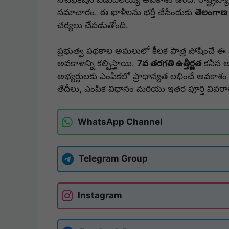
సమాచారం. ఈ ఖాళీలను భర్తీ చేసేందుకు
తెలంగాణ
చర్యలు చేపడుతోంది.
ప్రభుత్వ పథకాల అమలులో కీలక పాత్ర పోషించే ఈ 
అవకాశాన్ని కల్పిస్తాయి.
7వ తరగతి ఉత్తీర్ణత
కనీస అ
అభ్యర్థులకు ఎంపికలో ప్రాధాన్యత లభించే అవకాశం 
తేదీలు, ఎంపిక విధానం మరియు ఇతర పూర్తి వివర
WhatsApp Channel
Telegram Group
Instagram