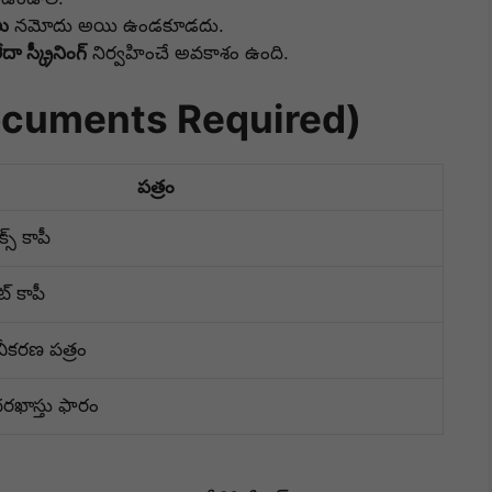
లు
నమోదు అయి ఉండకూడదు.
దా స్క్రీనింగ్
నిర్వహించే అవకాశం ఉంది.
ocuments Required)
పత్రం
్స్ కాపీ
ెట్ కాపీ
ువీకరణ పత్రం
దరఖాస్తు ఫారం