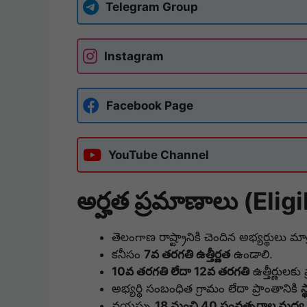
Telegram Group
Instagram
Facebook Page
YouTube Channel
అర్హత ప్రమాణాలు (Eligi
తెలంగాణ రాష్ట్రానికి చెందిన అభ్యర్థులు మా
కనీసం
7వ తరగతి ఉత్తీర్ణత
ఉండాలి.
10వ తరగతి లేదా 12వ తరగతి
ఉత్తీర్ణులక
అభ్యర్థి సంబంధిత గ్రామం లేదా ప్రాంతానికి
స
వయస్సు
18 నుంచి 40 సంవత్సరాల మధ్య