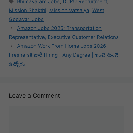
Tags
Bhimavaram Jobs
,
DCPU Recruitment
,
Mission Shakthi
,
Mission Vatsalya
,
West
Godavari Jobs
Amazon Jobs 2026: Transportation
Representative, Executive Customer Relations
Amazon Work From Home Jobs 2026:
Freshersకి భారీ Hiring | Any Degree | ఇంటి నుంచే
ఉద్యోగం
Leave a Comment
Comment