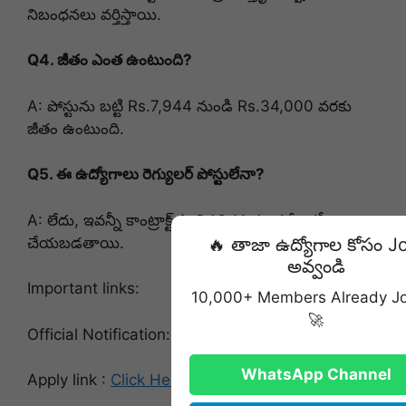
నిబంధనలు వర్తిస్తాయి.
Q4. జీతం ఎంత ఉంటుంది?
A: పోస్టును బట్టి Rs.7,944 నుండి Rs.34,000 వరకు
జీతం ఉంటుంది.
Q5. ఈ ఉద్యోగాలు రెగ్యులర్ పోస్టులేనా?
A: లేదు, ఇవన్నీ కాంట్రాక్ట్ ప్రాతిపదికన మాత్రమే భర్తీ
చేయబడతాయి.
🔥 తాజా ఉద్యోగాల కోసం J
అవ్వండి
Important links:
10,000+ Members Already J
🚀
Official Notification:
Click here
WhatsApp Channel
Apply link :
Click Here