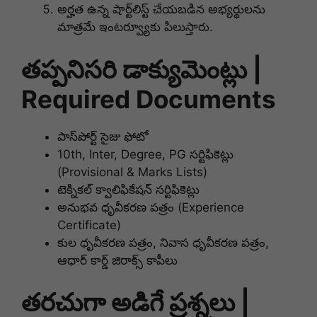
అర్హత ఉన్న షార్ట్‌లిస్ట్ చేయబడిన అభ్యర్థులను
మాత్రమే ఇంటర్వ్యూకు పిలుస్తారు.
తప్పనిసరి డాక్యుమెంట్లు |
Required Documents
పాస్‌పోర్ట్ సైజు ఫోటో
10th, Inter, Degree, PG సర్టిఫికెట్లు
(Provisional & Marks Lists)
టెక్నికల్ క్వాలిఫికేషన్ సర్టిఫికెట్లు
అనుభవ ధృవీకరణ పత్రం (Experience
Certificate)
కుల ధృవీకరణ పత్రం, నివాస ధృవీకరణ పత్రం,
ఆధార్ కార్డ్ జిరాక్స్ కాపీలు
తరచుగా అడిగే ప్రశ్నలు |