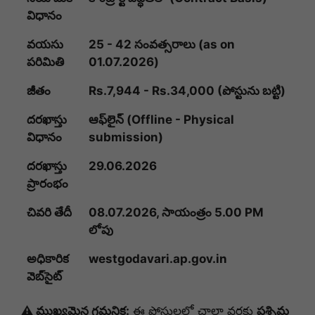
విధానం
వయసు
25 - 42 సంవత్సరాలు (as on
పరిమితి
01.07.2026)
జీతం
Rs.7,944 - Rs.34,000 (పోస్టును బట్టి)
దరఖాస్తు
ఆఫ్‌లైన్ (Offline - Physical
విధానం
submission)
దరఖాస్తు
29.06.2026
ప్రారంభం
చివరి తేదీ
08.07.2026, సాయంత్రం 5.00 PM
లోపు
అధికారిక
westgodavari.ap.gov.in
వెబ్‌సైట్
⚠️ ముఖ్యమైన గమనిక:
ఈ పోస్టులలో చాలా వరకు
పశ్చిమ