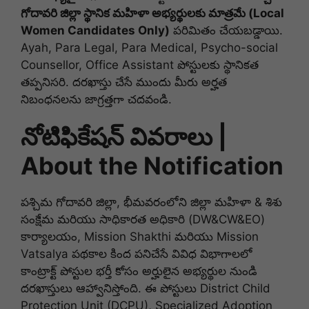
గోదావరి జిల్లా స్థానిక మహిళా అభ్యర్థులకు మాత్రమే (Local
Women Candidates Only)
పరిమితం చేయబడ్డాయి.
Ayah, Para Legal, Para Medical, Psycho-social
Counsellor, Office Assistant పోస్టులకు స్థానికత
తప్పనిసరి. దరఖాస్తు చేసే ముందు మీరు అర్హత
నిబంధనలను జాగ్రత్తగా చదవండి.
నోటిఫికేషన్ వివరాలు |
About the Notification
పశ్చిమ గోదావరి జిల్లా, భీమవరంలోని జిల్లా మహిళా & శిశు
సంక్షేమ మరియు సాధికారత అధికారి (DW&CW&EO)
కార్యాలయం, Mission Shakthi మరియు Mission
Vatsalya పథకాల కింద పనిచేసే వివిధ విభాగాలలో
కాంట్రాక్ట్ పోస్టుల భర్తీ కోసం అర్హులైన అభ్యర్థుల నుండి
దరఖాస్తులు ఆహ్వానిస్తోంది. ఈ పోస్టులు District Child
Protection Unit (DCPU), Specialized Adoption