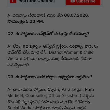
YouTube Channel
Subscribe
A: దరఖాస్తు చేయడానికి చివరి తేదీ
08.07.2026,
సాయంత్రం 5.00 PM
.
Q2. ఈ పోస్టులకు ఆన్‌లైన్‌లో దరఖాస్తు చేయవచ్చా?
A: లేదు, ఇది పూర్తిగా ఆఫ్‌లైన్ ప్రక్రియ. దరఖాస్తు ఫారంను
డౌన్‌లోడ్ చేసి, పూర్తి చేసి, District Women & Child
Welfare Officer కార్యాలయం, భీమవరంకు నేరుగా
సమర్పించాలి.
Q3. ఈ పోస్టులకు ఇతర జిల్లాల అభ్యర్థులు అర్హులేనా?
A: చాలా వరకు పోస్టులు (Ayah, Para Legal, Para
Medical, Counsellor, Office Assistant) పశ్చిమ
గోదావరి జిల్లా స్థానిక మహిళలకు మాత్రమే పరిమితం.
Social Worker పోస్టులకు మాత్రం విస్తృత అర్హత