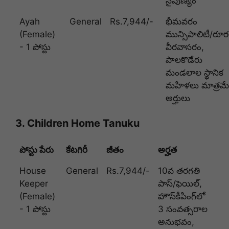
నైపుణ్యం
Ayah
General
Rs.7,944/-
భీమవరం
(Female)
మున్సిపాలిటీ/రూర
- 1 పోస్టు
వీరవాసరం,
పాలకొడేరు
మండలాల స్థానిక
మహిళలు మాత్రమే
అర్హులు
3. Children Home Tanuku
పోస్టు పేరు
కేటగిరీ
జీతం
అర్హత
House
General
Rs.7,944/-
10వ తరగతి
Keeper
పాస్/ఫెయిల్,
(Female)
హౌస్‌కీపింగ్‌లో
- 1 పోస్టు
3 సంవత్సరాల
అనుభవం,