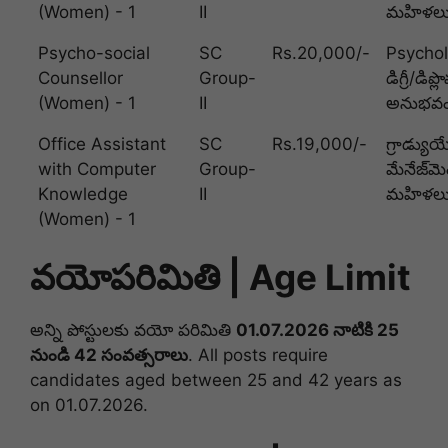
(Women) - 1
II
మహిళలు 
Psycho-social
SC
Rs.20,000/-
Psychol
Counsellor
Group-
డిగ్రీ/డిప్
(Women) - 1
II
అనుభవం.
Office Assistant
SC
Rs.19,000/-
గ్రాడ్యు
with Computer
Group-
మేనేజ్‌మ
Knowledge
II
మహిళలు 
(Women) - 1
వయోపరిమితి | Age Limit
అన్ని పోస్టులకు వయో పరిమితి
01.07.2026 నాటికి 25
నుండి 42 సంవత్సరాలు
. All posts require
candidates aged between 25 and 42 years as
on 01.07.2026.