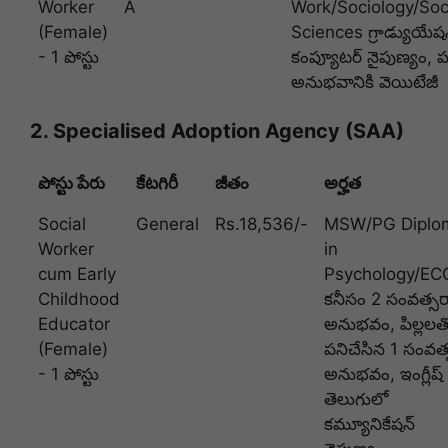
Worker
A
Work/Sociology/Soc
(Female)
Sciences గ్రాడ్యుయేషన
- 1 పోస్టు
కంప్యూటర్ నైపుణ్యం, ప
అనుభవానికి వెయిటేజీ
2. Specialised Adoption Agency (SAA)
పోస్టు పేరు
కేటగిరీ
జీతం
అర్హత
Social
General
Rs.18,536/-
MSW/PG Diplo
Worker
in
cum Early
Psychology/EC
Childhood
కనీసం 2 సంవత్స
Educator
అనుభవం, పిల్లలత
(Female)
పనిచేసిన 1 సంవత
- 1 పోస్టు
అనుభవం, ఇంగ్లీష్
తెలుగులో
కమ్యూనికేషన్