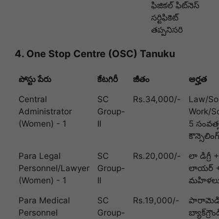
ఫిజికల్ ఫిట్‌నెస్
సర్టిఫికెట్
తప్పనిసరి
4. One Stop Centre (OSC) Tanuku
పోస్టు పేరు
కేటగిరీ
జీతం
అర్హత
Central
SC
Rs.34,000/-
Law/Soc
Administrator
Group-
Work/So
(Women) - 1
II
5 సంవత్
కౌన్సెలిం
Para Legal
SC
Rs.20,000/-
లా డిగ్రీ
Personnel/Lawyer
Group-
లాయర్ + 
(Women) - 1
II
మహిళలు 
Para Medical
SC
Rs.19,000/-
పారామెడికల
Personnel
Group-
బ్యాక్‌గ్