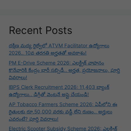
Recent Posts
దక్షిణ మధ్య రైల్వేలో ATVM Facilitator ఉద్యోగాలు
2026.. 10వ తరగతి అర్హతతో అవకాశం!
PM E-Drive Scheme 2026: ఎలక్ట్రిక్ వాహనం
కొనేవారికి కేంద్రం భారీ సబ్సిడీ.. అర్హత, ప్రయోజనాలు, పూర్తి
వివరాలు!
IBPS Clerk Recruitment 2026: 11,403 బ్యాంక్
ఉద్యోగాలు.. డిగ్రీతో వెంటనే అప్లై చేయండి!
AP Tobacco Farmers Scheme 2026: ఏపీలోని ఈ
రైతులకు రూ.50,000 వరకు వడ్డీ లేని రుణం.. అర్హులు
ఎవరంటే? పూర్తి వివరాలు!
Electric Scooter Subsidy Scheme 2026: ఎలక్ట్రిక్