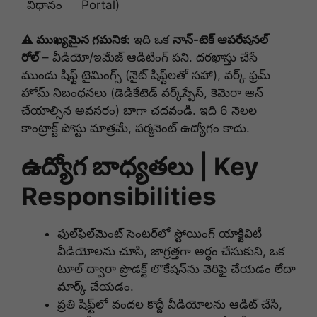
విధానం
Portal)
⚠️ ముఖ్యమైన గమనిక:
ఇది ఒక
నాన్-టెక్ ఆపరేషనల్
రోల్
– వీడియో/ఇమేజ్ ఆడిటింగ్ పని. దరఖాస్తు చేసే
ముందు షిఫ్ట్ టైమింగ్స్ (నైట్ షిఫ్ట్‌లతో సహా), వర్క్ ఫ్రమ్
హోమ్ నిబంధనలు (డెడికేటెడ్ వర్క్‌స్పేస్, కెమెరా ఆన్
చేయాల్సిన అవసరం) బాగా చదవండి. ఇది 6 నెలల
కాంట్రాక్ట్ పోస్టు మాత్రమే, పర్మనెంట్ ఉద్యోగం కాదు.
ఉద్యోగ బాధ్యతలు | Key
Responsibilities
ఫుల్‌ఫిల్‌మెంట్ సెంటర్‌లో స్టోయింగ్ యాక్టివిటీ
వీడియోలను చూసి, జాగ్రత్తగా అర్థం చేసుకుని, ఒక
టూల్ ద్వారా ప్రొడక్ట్ లొకేషన్‌ను వెరిఫై చేయడం లేదా
మార్క్ చేయడం.
ప్రతి షిఫ్ట్‌లో వందల కొద్దీ వీడియోలను ఆడిట్ చేసి,