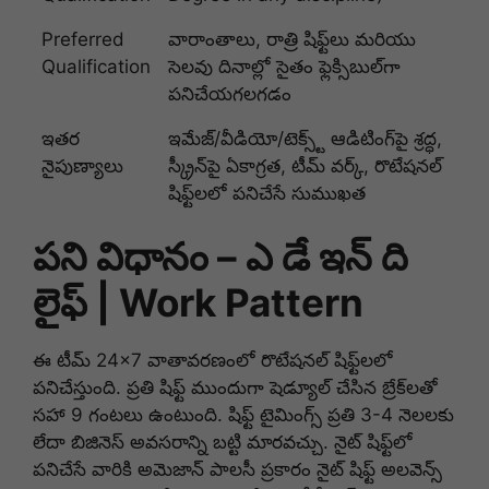
Preferred
వారాంతాలు, రాత్రి షిఫ్ట్‌లు మరియు
Qualification
సెలవు దినాల్లో సైతం ఫ్లెక్సిబుల్‌గా
పనిచేయగలగడం
ఇతర
ఇమేజ్/వీడియో/టెక్స్ట్ ఆడిటింగ్‌పై శ్రద్ధ,
నైపుణ్యాలు
స్క్రీన్‌పై ఏకాగ్రత, టీమ్ వర్క్, రొటేషనల్
షిఫ్ట్‌లలో పనిచేసే సుముఖత
పని విధానం – ఎ డే ఇన్ ది
లైఫ్ | Work Pattern
ఈ టీమ్ 24×7 వాతావరణంలో రొటేషనల్ షిఫ్ట్‌లలో
పనిచేస్తుంది. ప్రతి షిఫ్ట్ ముందుగా షెడ్యూల్ చేసిన బ్రేక్‌లతో
సహా 9 గంటలు ఉంటుంది. షిఫ్ట్ టైమింగ్స్ ప్రతి 3-4 నెలలకు
లేదా బిజినెస్ అవసరాన్ని బట్టి మారవచ్చు. నైట్ షిఫ్ట్‌లో
పనిచేసే వారికి అమెజాన్ పాలసీ ప్రకారం నైట్ షిఫ్ట్ అలవెన్స్