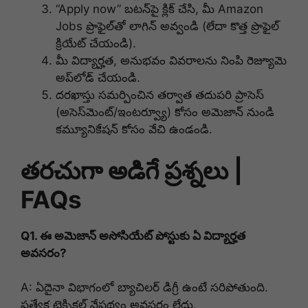
“Apply now” బటన్‌పై క్లిక్ చేసి, మీ Amazon
Jobs ప్రొఫైల్‌తో లాగిన్ అవ్వండి (లేదా కొత్త ప్రొఫైల్
క్రియేట్ చేయండి).
మీ విద్యార్హత, అనుభవం వివరాలను నింపి రెజ్యూమె
అప్‌లోడ్ చేయండి.
దరఖాస్తు సమర్పించిన తర్వాత తదుపరి ప్రాసెస్
(అసెస్‌మెంట్/ఇంటర్వ్యూ) కోసం అమెజాన్ నుండి
కమ్యూనికేషన్ కోసం వేచి ఉండండి.
తరచుగా అడిగే ప్రశ్నలు |
FAQs
Q1. ఈ అమెజాన్ అసోసియేట్ పోస్టుకు ఏ విద్యార్హత
అవసరం?
A: ఏదైనా విభాగంలో బ్యాచిలర్ డిగ్రీ ఉంటే సరిపోతుంది.
ప్రత్యేక టెక్నికల్ నేపథ్యం అవసరం లేదు.