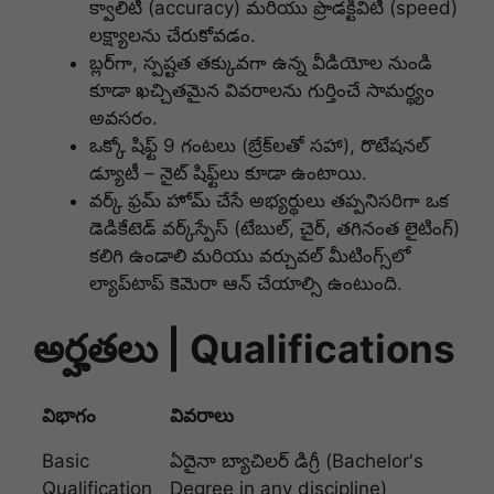
క్వాలిటీ (accuracy) మరియు ప్రొడక్టివిటీ (speed)
లక్ష్యాలను చేరుకోవడం.
బ్లర్‌గా, స్పష్టత తక్కువగా ఉన్న వీడియోల నుండి
కూడా ఖచ్చితమైన వివరాలను గుర్తించే సామర్థ్యం
అవసరం.
ఒక్కో షిఫ్ట్ 9 గంటలు (బ్రేక్‌లతో సహా), రొటేషనల్
డ్యూటీ – నైట్ షిఫ్ట్‌లు కూడా ఉంటాయి.
వర్క్ ఫ్రమ్ హోమ్ చేసే అభ్యర్థులు తప్పనిసరిగా ఒక
డెడికేటెడ్ వర్క్‌స్పేస్ (టేబుల్, చైర్, తగినంత లైటింగ్)
కలిగి ఉండాలి మరియు వర్చువల్ మీటింగ్స్‌లో
ల్యాప్‌టాప్ కెమెరా ఆన్ చేయాల్సి ఉంటుంది.
అర్హతలు | Qualifications
విభాగం
వివరాలు
Basic
ఏదైనా బ్యాచిలర్ డిగ్రీ (Bachelor's
Qualification
Degree in any discipline)