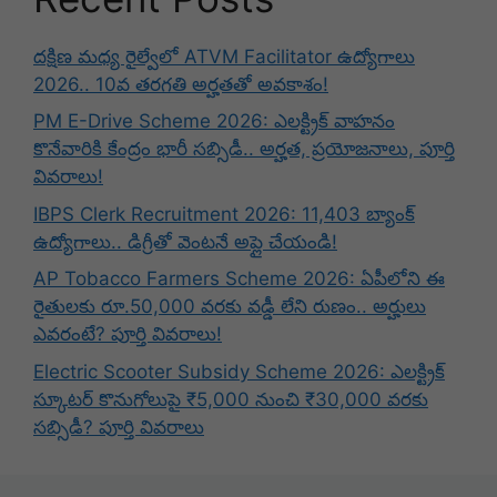
దక్షిణ మధ్య రైల్వేలో ATVM Facilitator ఉద్యోగాలు
2026.. 10వ తరగతి అర్హతతో అవకాశం!
PM E-Drive Scheme 2026: ఎలక్ట్రిక్ వాహనం
కొనేవారికి కేంద్రం భారీ సబ్సిడీ.. అర్హత, ప్రయోజనాలు, పూర్తి
వివరాలు!
IBPS Clerk Recruitment 2026: 11,403 బ్యాంక్
ఉద్యోగాలు.. డిగ్రీతో వెంటనే అప్లై చేయండి!
AP Tobacco Farmers Scheme 2026: ఏపీలోని ఈ
రైతులకు రూ.50,000 వరకు వడ్డీ లేని రుణం.. అర్హులు
ఎవరంటే? పూర్తి వివరాలు!
Electric Scooter Subsidy Scheme 2026: ఎలక్ట్రిక్
స్కూటర్ కొనుగోలుపై ₹5,000 నుంచి ₹30,000 వరకు
సబ్సిడీ? పూర్తి వివరాలు