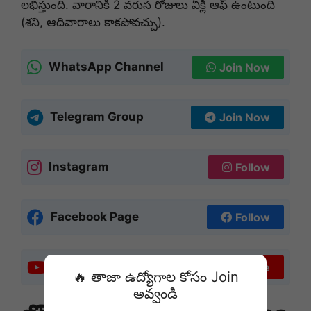
లభిస్తుంది. వారానికి 2 వరుస రోజులు వీక్లీ ఆఫ్ ఉంటుంది
(శని, ఆదివారాలు కాకపోవచ్చు).
WhatsApp Channel
Join Now
Telegram Group
Join Now
Instagram
Follow
Facebook Page
Follow
YouTube Channel
Subscribe
🔥 తాజా ఉద్యోగాల కోసం Join
అవ్వండి