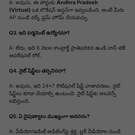
A: అవును. ఈ పోస్టుకు
Andhra Pradesh
(Virtual)
ఒక లొకేషన్ ఆప్షన్‌గా ఇవ్వబడింది, అంటే మీరు
AP నుండే వర్క్ ఫ్రమ్ హోమ్ చేయవచ్చు.
Q3. ఇది పర్మనెంట్ ఉద్యోగమా?
A: లేదు, ఇది 6 నెలల కాంట్రాక్ట్ ప్రాతిపదికన ఉండే నాన్-టెక్
ఆపరేషనల్ రోల్.
Q4. నైట్ షిఫ్ట్‌లు తప్పనిసరా?
A: అవును, ఇది 24×7 రొటేషనల్ షిఫ్ట్ వాతావరణం, నైట్
షిఫ్ట్‌లు కూడా చేయాల్సి ఉంటుంది. నైట్ షిఫ్ట్‌కు అలవెన్స్
లభిస్తుంది.
Q5. ఏ నైపుణ్యాలు ముఖ్యంగా అవసరం?
A: వీడియో/ఇమేజ్ ఆడిటింగ్‌పై శ్రద్ధ, బ్లర్ వీడియోల నుండి