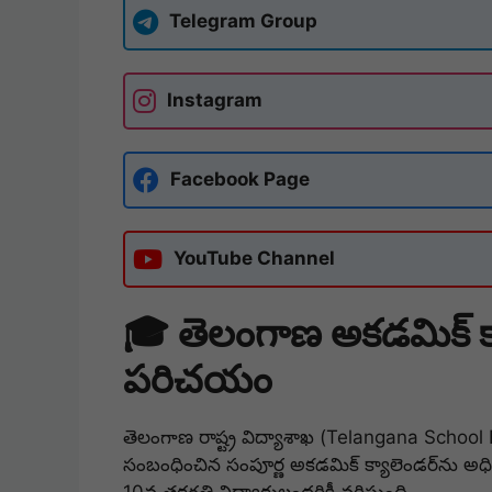
Telegram Group
Instagram
Facebook Page
YouTube Channel
🎓 తెలంగాణ అకడమిక్ 
పరిచయం
తెలంగాణ రాష్ట్ర విద్యాశాఖ (Telangana Schoo
సంబంధించిన సంపూర్ణ అకడమిక్ క్యాలెండర్‌ను అధ
10వ తరగతి విద్యార్థులందరికీ వర్తిస్తుంది.