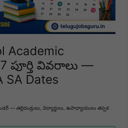
l Academic
 పూర్తి వివరాలు —
A SA Dates
ండర్ — తల్లిదండ్రులు, విద్యార్థులు, ఉపాధ్యాయులు తప్పక