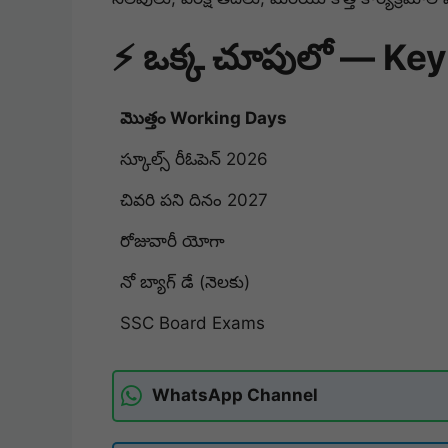
⚡ ఒక్క చూపులో — Key
మొత్తం Working Days
స్కూల్స్ రీఓపెన్ 2026
చివరి పని దినం 2027
రోజువారీ యోగా
నో బ్యాగ్ డే (నెలకు)
SSC Board Exams
WhatsApp Channel