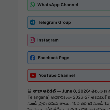
WhatsApp Channel
Telegram Group
Instagram
Facebook Page
YouTube Channel
🚨
తాజా అప్‌డేట్ — June 8, 2026:
తెలంగాణ వ
Telangana) అధికారికంగా 2026-27 అకడమిక్ క్
నుండి ప్రారంభమవుతాయి. 10వ తరగతి నుండి 1వ తరగ
సెలవులు, పరీక్ష తేదీలు, మరియు కొత్త కార్యక్రమా