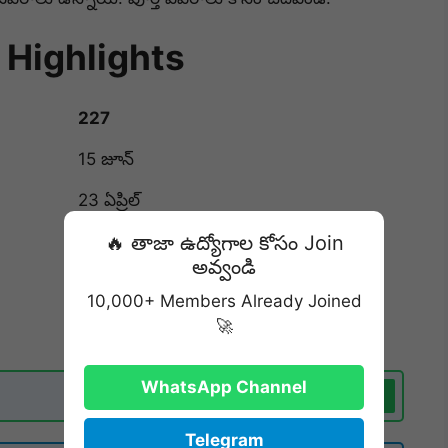
 Highlights
227
15 జూన్
23 ఏప్రిల్
5 నిమి
🔥 తాజా ఉద్యోగాల కోసం Join
అవ్వండి
మూడో శని
10,000+ Members Already Joined
మార్చి 2027
🚀
WhatsApp Channel
Join Now
Telegram