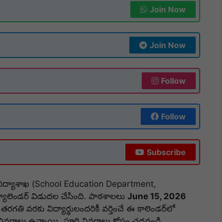
Join Now
Join Now
Follow
Follow
Subscribe
ిద్యాశాఖ (School Education Department,
యాలెండర్ విడుదల చేసింది. పాఠశాలలు
June 15, 2026
తి వరకు విద్యార్థులందరికీ వర్తించే ఈ కాలెండర్‌లో
ల వివరాలు ఉన్నాయి. పూర్తి వివరాలు కోసం చదవండి.