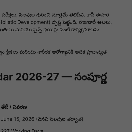
రీక్షలు, సెలవుల గురించి మాత్రమే తెలిపేవి. కానీ ఈసారి
(Holistic Development) దృష్టి పెట్టింది. రోజువారీ ఆటలు,
గతులు మరియు సైన్స్ ఫెయిర్లు వంటి కార్యక్రమాలను
ుత్వం క్రీడలు మరియు శారీరక ఆరోగ్యానికి అధిక ప్రాధాన్యత
ar 2026-27 — సంపూర్ణ
తేదీ / వివరణ
June 15, 2026 (వేసవి సెలవుల తర్వాత)
227 Working Days