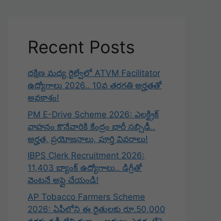
Recent Posts
దక్షిణ మధ్య రైల్వేలో ATVM Facilitator
ఉద్యోగాలు 2026.. 10వ తరగతి అర్హతతో
అవకాశం!
PM E-Drive Scheme 2026: ఎలక్ట్రిక్
వాహనం కొనేవారికి కేంద్రం భారీ సబ్సిడీ..
అర్హత, ప్రయోజనాలు, పూర్తి వివరాలు!
IBPS Clerk Recruitment 2026:
11,403 బ్యాంక్ ఉద్యోగాలు.. డిగ్రీతో
వెంటనే అప్లై చేయండి!
AP Tobacco Farmers Scheme
2026: ఏపీలోని ఈ రైతులకు రూ.50,000