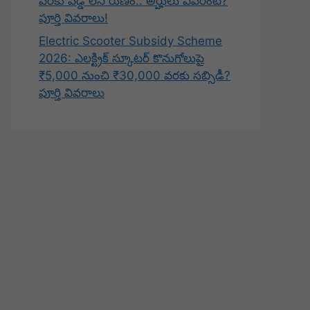
వరకు వడ్డీ లేని రుణం.. అర్హులు ఎవరంటే?
పూర్తి వివరాలు!
Electric Scooter Subsidy Scheme
2026: ఎలక్ట్రిక్ స్కూటర్ కొనుగోలుపై
₹5,000 నుంచి ₹30,000 వరకు సబ్సిడీ?
పూర్తి వివరాలు