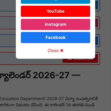
Join Now
YouTube
Follow
Instagram
Facebook
Follow
Close ✖
Subscribe
క్యాలెండర్ 2026-27 —
l Education Department) 2026-27 విద్యా సంవత్సరానికి
ికారికంగా విడుదల చేసింది. ఈ కాలెండర్ 1వ తరగతి నుండి