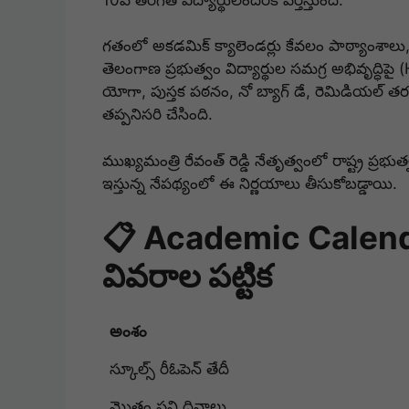
గతంలో అకడమిక్ క్యాలెండర్లు కేవలం పాఠ్యాంశాలు, ప
తెలంగాణ ప్రభుత్వం విద్యార్థుల సమగ్ర అభివృద్ధిపై 
యోగా, పుస్తక పఠనం, నో బ్యాగ్ డే, రెమిడియల్ తర
తప్పనిసరి చేసింది.
ముఖ్యమంత్రి రేవంత్ రెడ్డి నేతృత్వంలో రాష్ట్ర ప్రభ
ఇస్తున్న నేపథ్యంలో ఈ నిర్ణయాలు తీసుకోబడ్డాయి.
📋 Academic Calend
వివరాల పట్టిక
అంశం
స్కూల్స్ రీఓపెన్ తేదీ
మొత్తం పని దినాలు