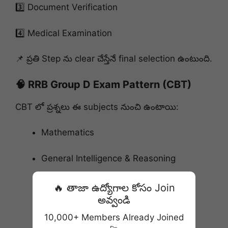
3️⃣ Document Verification
4️⃣ Medical Examination
📌 ప్రతి Step ను clear చేస్తేనే final selection ఉంటుంది.
🧠 RRB Group D Exam Pattern (CBT)
CBT లో ప్రశ్నలు ఈ subjects నుంచి ఉంటాయి:
Mathematics
General Intelligence & Reasoning
General Science
🔥 తాజా ఉద్యోగాల కోసం Join
అవ్వండి
General Awareness & Current Affairs
10,000+ Members Already Joined