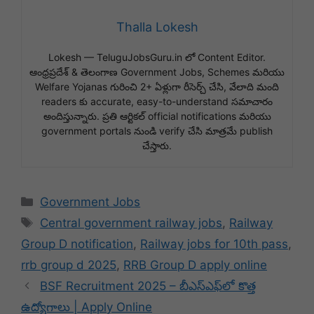
Thalla Lokesh
Lokesh — TeluguJobsGuru.in లో Content Editor.
ఆంధ్రప్రదేశ్ & తెలంగాణ Government Jobs, Schemes మరియు
Welfare Yojanas గురించి 2+ ఏళ్లుగా రీసెర్చ్ చేసి, వేలాది మంది
readers కు accurate, easy-to-understand సమాచారం
అందిస్తున్నారు. ప్రతి ఆర్టికల్ official notifications మరియు
government portals నుండి verify చేసి మాత్రమే publish
చేస్తారు.
Categories
Government Jobs
Tags
Central government railway jobs
,
Railway
Group D notification
,
Railway jobs for 10th pass
,
rrb group d 2025
,
RRB Group D apply online
BSF Recruitment 2025 – బీఎస్‌ఎఫ్‌లో కొత్త
ఉద్యోగాలు | Apply Online