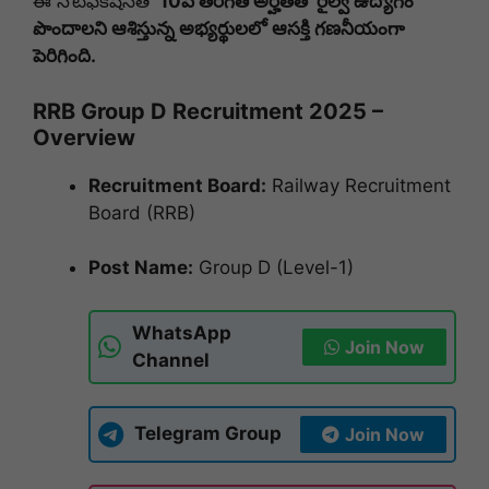
ఈ నోటిఫికేషన్‌తో
10వ తరగతి అర్హతతో రైల్వే ఉద్యోగం
పొందాలని ఆశిస్తున్న అభ్యర్థులలో ఆసక్తి గణనీయంగా
పెరిగింది.
RRB Group D Recruitment 2025 –
Overview
Recruitment Board:
Railway Recruitment
Board (RRB)
Post Name:
Group D (Level-1)
WhatsApp
Join Now
Channel
Telegram Group
Join Now