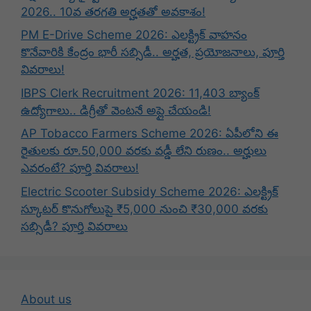
2026.. 10వ తరగతి అర్హతతో అవకాశం!
PM E-Drive Scheme 2026: ఎలక్ట్రిక్ వాహనం
కొనేవారికి కేంద్రం భారీ సబ్సిడీ.. అర్హత, ప్రయోజనాలు, పూర్తి
వివరాలు!
IBPS Clerk Recruitment 2026: 11,403 బ్యాంక్
ఉద్యోగాలు.. డిగ్రీతో వెంటనే అప్లై చేయండి!
AP Tobacco Farmers Scheme 2026: ఏపీలోని ఈ
రైతులకు రూ.50,000 వరకు వడ్డీ లేని రుణం.. అర్హులు
ఎవరంటే? పూర్తి వివరాలు!
Electric Scooter Subsidy Scheme 2026: ఎలక్ట్రిక్
స్కూటర్ కొనుగోలుపై ₹5,000 నుంచి ₹30,000 వరకు
సబ్సిడీ? పూర్తి వివరాలు
About us