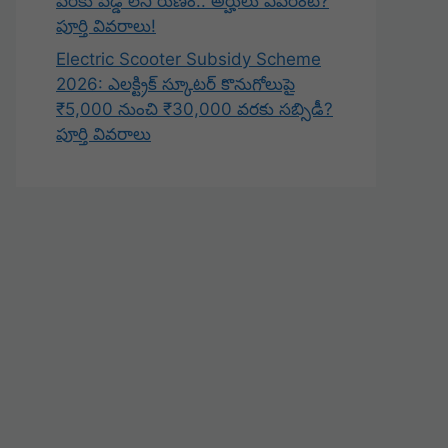
వరకు వడ్డీ లేని రుణం.. అర్హులు ఎవరంటే?
పూర్తి వివరాలు!
Electric Scooter Subsidy Scheme
2026: ఎలక్ట్రిక్ స్కూటర్ కొనుగోలుపై
₹5,000 నుంచి ₹30,000 వరకు సబ్సిడీ?
పూర్తి వివరాలు