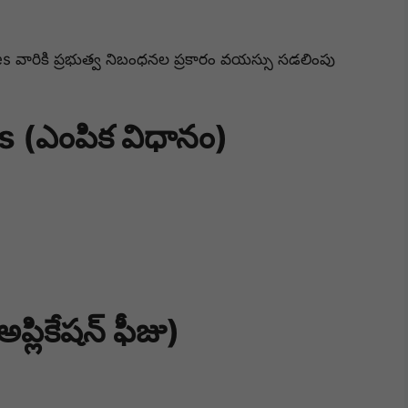
 వారికి ప్రభుత్వ నిబంధనల ప్రకారం వయస్సు సడలింపు
 (ఎంపిక విధానం)
్లికేషన్ ఫీజు)