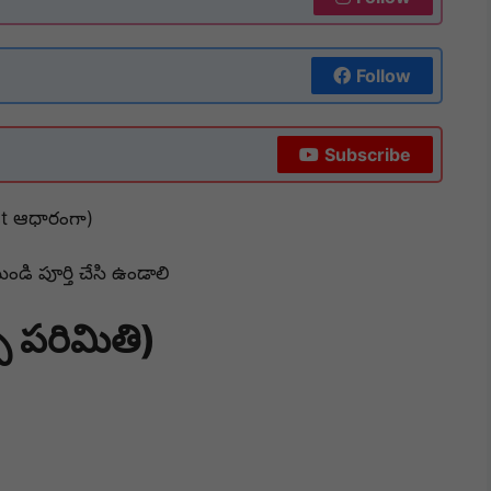
Follow
Subscribe
st ఆధారంగా)
ుండి పూర్తి చేసి ఉండాలి
 పరిమితి)