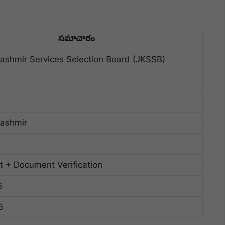
సమాచారం
shmir Services Selection Board (JKSSB)
ashmir
t + Document Verification
6
6