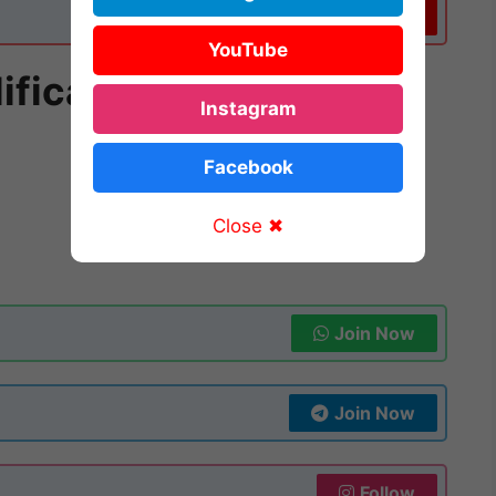
Subscribe
YouTube
fication (అర్హత)
Instagram
Facebook
Close ✖
Join Now
Join Now
Follow