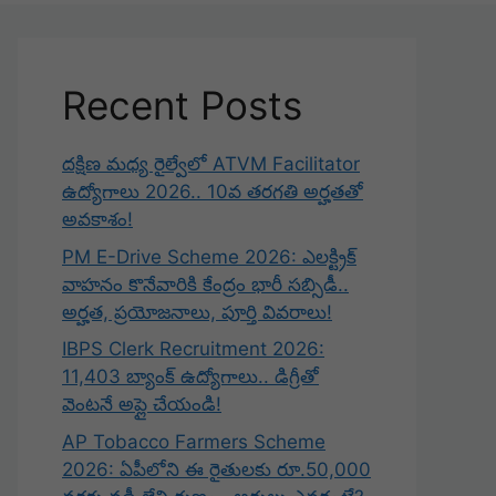
Recent Posts
దక్షిణ మధ్య రైల్వేలో ATVM Facilitator
ఉద్యోగాలు 2026.. 10వ తరగతి అర్హతతో
అవకాశం!
PM E-Drive Scheme 2026: ఎలక్ట్రిక్
వాహనం కొనేవారికి కేంద్రం భారీ సబ్సిడీ..
అర్హత, ప్రయోజనాలు, పూర్తి వివరాలు!
IBPS Clerk Recruitment 2026:
11,403 బ్యాంక్ ఉద్యోగాలు.. డిగ్రీతో
వెంటనే అప్లై చేయండి!
AP Tobacco Farmers Scheme
2026: ఏపీలోని ఈ రైతులకు రూ.50,000