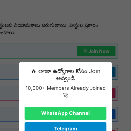
టులకు నియామకాలు జరుగుతాయి. పోస్టుల ప్రకారం
 ఉంటాయి.
Join Now
🔥 తాజా ఉద్యోగాల కోసం Join
Join Now
అవ్వండి
10,000+ Members Already Joined
Follow
🚀
WhatsApp Channel
Follow
Telegram