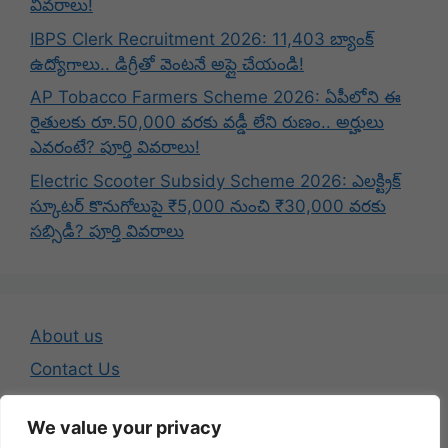
వివరాలు!
IBPS Clerk Recruitment 2026: 11,403 బ్యాంక్
ఉద్యోగాలు.. డిగ్రీతో వెంటనే అప్లై చేయండి!
AP Tobacco Farmers Scheme 2026: ఏపీలోని ఈ
రైతులకు రూ.50,000 వరకు వడ్డీ లేని రుణం.. అర్హులు
ఎవరంటే? పూర్తి వివరాలు!
Electric Scooter Subsidy Scheme 2026: ఎలక్ట్రిక్
స్కూటర్ కొనుగోలుపై ₹5,000 నుంచి ₹30,000 వరకు
సబ్సిడీ? పూర్తి వివరాలు
About us
Contact Us
Disclaimer
We value your privacy
Privacy Policy