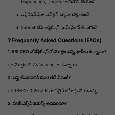
(Experience, Degree) అప్‌లోడ్ చేయండి.
అప్లికేషన్ ఫీజు ఆన్‌లైన్ ద్వారా చెల్లించండి.
Submit చేసి అప్లికేషన్ ఫామ్ ప్రింట్ తీసుకోండి.
❓ Frequently Asked Questions (FAQs)
1. SBI CBO నోటిఫికేషన్‌లో మొత్తం ఎన్ని ఖాళీలు ఉన్నాయి?
👉 మొత్తం 2273 Vacancies ఉన్నాయి.
2. అప్లై చేయడానికి చివరి తేదీ ఏమిటి?
👉 18-02-2026 వరకు ఆన్‌లైన్ లో అప్లై చేయవచ్చు.
3. దీనికి ఎక్స్‌పీరియన్స్ అవసరమా?