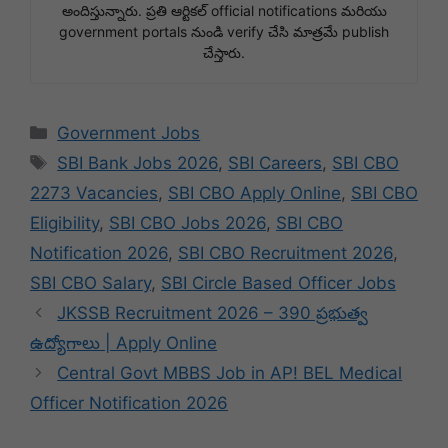
అందిస్తున్నారు. ప్రతి ఆర్టికల్ official notifications మరియు
government portals నుండి verify చేసి మాత్రమే publish
చేస్తారు.
Categories
Government Jobs
Tags
SBI Bank Jobs 2026
,
SBI Careers
,
SBI CBO
2273 Vacancies
,
SBI CBO Apply Online
,
SBI CBO
Eligibility
,
SBI CBO Jobs 2026
,
SBI CBO
Notification 2026
,
SBI CBO Recruitment 2026
,
SBI CBO Salary
,
SBI Circle Based Officer Jobs
JKSSB Recruitment 2026 – 390 ప్రభుత్వ
ఉద్యోగాలు | Apply Online
Central Govt MBBS Job in AP! BEL Medical
Officer Notification 2026