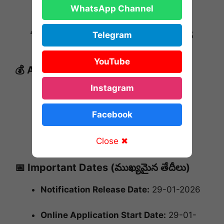
ఉంటుంది.
WhatsApp Channel
Final Merit List:
పరీక్ష మరియు ఇంటర్వ్యూ
Telegram
మార్కుల ఆధారంగా.
YouTube
💰 Application Fee (అప్లికేషన్ ఫీజు)
Instagram
General / EWS / OBC:
₹750
Facebook
SC / ST / PwBD:
Nil (ఫీజు లేదు)
Close ✖
Payment Mode:
Online
📅 Important Dates (ముఖ్యమైన తేదీలు)
Notification Release Date:
29-01-2026
Online Application Start Date:
29-01-