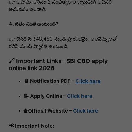
👉 అవును, కనీసం 2 సంవత్సరాల బ్యాంకింగ్ ఆఫీసర్
అనుభవం ఉండాలి.
4. జీతం ఎంత ఉంటుంది?
👉 బేసిక్ పే ₹48,480 నుండి ప్రారంభమై, అలవెన్సులతో
కలిపి మంచి ప్యాకేజీ ఉంటుంది.
🔗 Important Links : SBI CBO apply
online link 2026
📄 Notification PDF –
Click here
📝 Apply Online –
Click here
🌐 Official Website –
Click here
📢 Important Note: