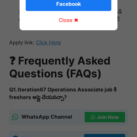
Facebook
చేయండి
మీ profile మరియు resume అప్‌డేట్ చేయండి
Application ను 19 జూలై 2026 లోపు సబ్మిట్
Close ✖
చేయండి
Apply link:
Click Here
❓ Frequently Asked
Questions (FAQs)
Q1. Iteration67 Operations Associate job కి
freshers అప్లై చేయవచ్చా?
WhatsApp Channel
Join Now