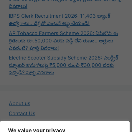
వివరాలు!
IBPS Clerk Recruitment 2026: 11,403 బ్యాంక్
ఉద్యోగాలు.. డిగ్రీతో వెంటనే అప్లై చేయండి!
AP Tobacco Farmers Scheme 2026: ఏపీలోని ఈ
రైతులకు రూ.50,000 వరకు వడ్డీ లేని రుణం.. అర్హులు
ఎవరంటే? పూర్తి వివరాలు!
Electric Scooter Subsidy Scheme 2026: ఎలక్ట్రిక్
స్కూటర్ కొనుగోలుపై ₹5,000 నుంచి ₹30,000 వరకు
సబ్సిడీ? పూర్తి వివరాలు
About us
Contact Us
Disclaimer
We value your privacy