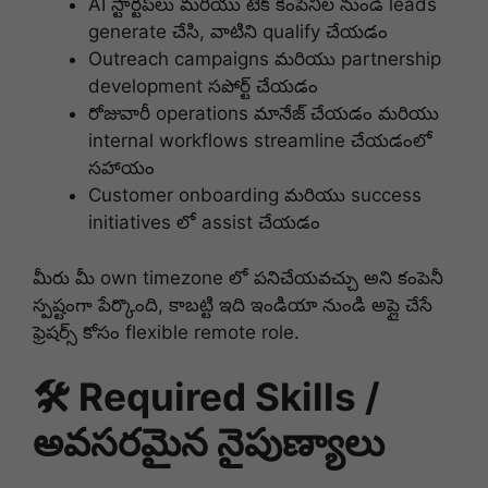
AI స్టార్టప్‌లు మరియు టెక్ కంపెనీల నుండి leads
generate చేసి, వాటిని qualify చేయడం
Outreach campaigns మరియు partnership
development సపోర్ట్ చేయడం
రోజువారీ operations మానేజ్ చేయడం మరియు
internal workflows streamline చేయడంలో
సహాయం
Customer onboarding మరియు success
initiatives లో assist చేయడం
మీరు మీ own timezone లో పనిచేయవచ్చు అని కంపెనీ
స్పష్టంగా పేర్కొంది, కాబట్టి ఇది ఇండియా నుండి అప్లై చేసే
ఫ్రెషర్స్ కోసం flexible remote role.
🛠️ Required Skills /
అవసరమైన నైపుణ్యాలు