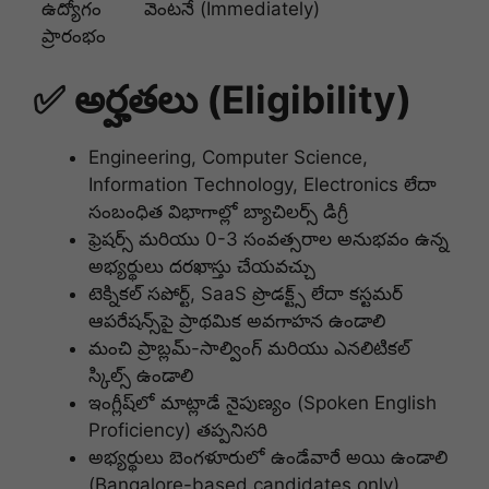
ఉద్యోగం
వెంటనే (Immediately)
ప్రారంభం
✅ అర్హతలు (Eligibility)
Engineering, Computer Science,
Information Technology, Electronics లేదా
సంబంధిత విభాగాల్లో బ్యాచిలర్స్ డిగ్రీ
ఫ్రెషర్స్ మరియు 0-3 సంవత్సరాల అనుభవం ఉన్న
అభ్యర్థులు దరఖాస్తు చేయవచ్చు
టెక్నికల్ సపోర్ట్, SaaS ప్రొడక్ట్స్ లేదా కస్టమర్
ఆపరేషన్స్‌పై ప్రాథమిక అవగాహన ఉండాలి
మంచి ప్రాబ్లమ్-సాల్వింగ్ మరియు ఎనలిటికల్
స్కిల్స్ ఉండాలి
ఇంగ్లీష్‌లో మాట్లాడే నైపుణ్యం (Spoken English
Proficiency) తప్పనిసరి
అభ్యర్థులు బెంగళూరులో ఉండేవారే అయి ఉండాలి
(Bangalore-based candidates only)