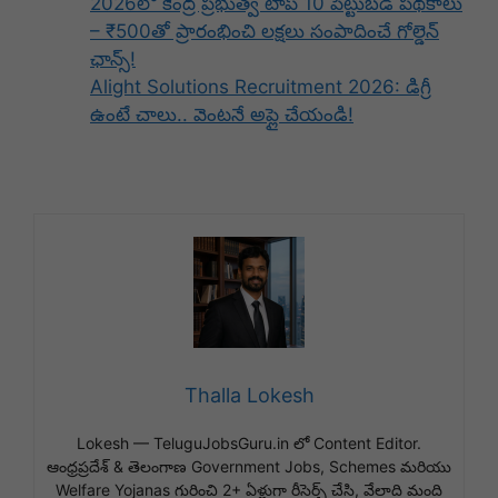
2026లో కేంద్ర ప్రభుత్వ టాప్ 10 పెట్టుబడి పథకాలు
– ₹500తో ప్రారంభించి లక్షలు సంపాదించే గోల్డెన్
ఛాన్స్!
Alight Solutions Recruitment 2026: డిగ్రీ
ఉంటే చాలు.. వెంటనే అప్లై చేయండి!
Thalla Lokesh
Lokesh — TeluguJobsGuru.in లో Content Editor.
ఆంధ్రప్రదేశ్ & తెలంగాణ Government Jobs, Schemes మరియు
Welfare Yojanas గురించి 2+ ఏళ్లుగా రీసెర్చ్ చేసి, వేలాది మంది