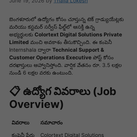
June 19, 2026
by
Thalla Lokesh
బెంగళూరులో ఉద్యోగం కోసం చూస్తున్న టెక్ గ్రాడ్యుయేట్లకు
మరియు కస్టమర్ సర్వీస్ ఫీల్డ్‌లో ఆసక్తి ఉన్న
అభ్యర్థులకు
Colortext Digital Solutions Private
Limited
మంచి అవకాశం తీసుకొచ్చింది. ఈ కంపెనీ
Internshala ద్వారా
Technical Support &
Customer Operations Executive
పోస్ట్ కోసం
దరఖాస్తులు ఆహ్వానిస్తోంది. వార్షిక వేతనం రూ. 3.5 లక్షల
నుండి 6 లక్షల వరకు ఉంటుంది.
📋 ఉద్యోగ వివరాలు (Job
Overview)
వివరాలు
సమాచారం
కంపెనీ పేరు
Colortext Digital Solutions