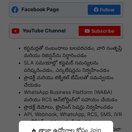
Facebook Page
Follow
YouTube Channel
Subscribe
కస్టమర్లతో సంబంధాలు బలపరచడం, వారి సంతృప్తి
మరియు రిటెన్షన్‌ను నిర్ధారించడం
SLA సమయాల్లో కస్టమర్ సమస్యలను
పరిష్కరించడం, ఎస్కలేషన్లను నిర్వహించడం
ప్రొడక్ట్ మరియు టెక్నికల్ టీమ్‌లతో సమన్వయం
చేయడం
WhatsApp Business Platform (WABA)
మరియు RCS ఆన్‌బోర్డింగ్‌లో సహాయం చేయడం
ప్రొడక్ట్ డెమోలు, ట్రైనింగ్ సెషన్లు నిర్వహించడం
API, Webhook, WhatsApp, RCS, SMS, IVR
ఇంటిగ్రేషన్ అవసరాలను సేకరించడం
చర్న్ రిస్క్‌లను గుర్తించి కస్టమర్లను రిటెయిన్ చేసేలా
🔥 తాజా ఉద్యోగాల కోసం Join