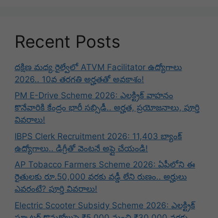
Recent Posts
దక్షిణ మధ్య రైల్వేలో ATVM Facilitator ఉద్యోగాలు
2026.. 10వ తరగతి అర్హతతో అవకాశం!
PM E-Drive Scheme 2026: ఎలక్ట్రిక్ వాహనం
కొనేవారికి కేంద్రం భారీ సబ్సిడీ.. అర్హత, ప్రయోజనాలు, పూర్తి
వివరాలు!
IBPS Clerk Recruitment 2026: 11,403 బ్యాంక్
ఉద్యోగాలు.. డిగ్రీతో వెంటనే అప్లై చేయండి!
AP Tobacco Farmers Scheme 2026: ఏపీలోని ఈ
రైతులకు రూ.50,000 వరకు వడ్డీ లేని రుణం.. అర్హులు
ఎవరంటే? పూర్తి వివరాలు!
Electric Scooter Subsidy Scheme 2026: ఎలక్ట్రిక్
స్కూటర్ కొనుగోలుపై ₹5,000 నుంచి ₹30,000 వరకు