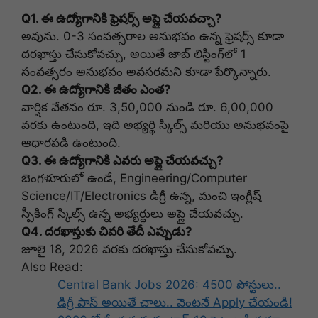
Q1. ఈ ఉద్యోగానికి ఫ్రెషర్స్ అప్లై చేయవచ్చా?
అవును. 0-3 సంవత్సరాల అనుభవం ఉన్న ఫ్రెషర్స్ కూడా
దరఖాస్తు చేసుకోవచ్చు, అయితే జాబ్ లిస్టింగ్‌లో 1
సంవత్సరం అనుభవం అవసరమని కూడా పేర్కొన్నారు.
Q2. ఈ ఉద్యోగానికి జీతం ఎంత?
వార్షిక వేతనం రూ. 3,50,000 నుండి రూ. 6,00,000
వరకు ఉంటుంది, ఇది అభ్యర్థి స్కిల్స్ మరియు అనుభవంపై
ఆధారపడి ఉంటుంది.
Q3. ఈ ఉద్యోగానికి ఎవరు అప్లై చేయవచ్చు?
బెంగళూరులో ఉండే, Engineering/Computer
Science/IT/Electronics డిగ్రీ ఉన్న, మంచి ఇంగ్లీష్
స్పీకింగ్ స్కిల్స్ ఉన్న అభ్యర్థులు అప్లై చేయవచ్చు.
Q4. దరఖాస్తుకు చివరి తేదీ ఎప్పుడు?
జూలై 18, 2026 వరకు దరఖాస్తు చేసుకోవచ్చు.
Also Read:
Central Bank Jobs 2026: 4500 పోస్టులు..
డిగ్రీ పాస్ అయితే చాలు.. వెంటనే Apply చేయండి!