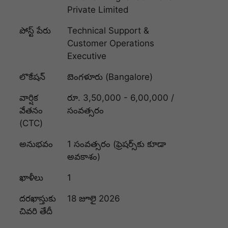
Private Limited
పోస్ట్ పేరు
Technical Support &
Customer Operations
Executive
లొకేషన్
బెంగళూరు (Bangalore)
వార్షిక
రూ. 3,50,000 - 6,00,000 /
వేతనం
సంవత్సరం
(CTC)
అనుభవం
1 సంవత్సరం (ఫ్రెషర్స్‌కు కూడా
అవకాశం)
ఖాళీలు
1
దరఖాస్తుకు
18 జూలై 2026
చివరి తేదీ