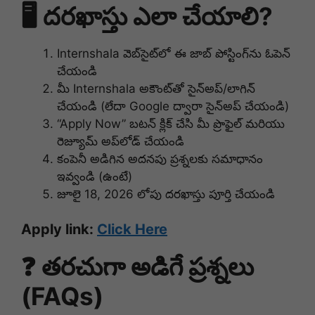
🖥️ దరఖాస్తు ఎలా చేయాలి?
Internshala వెబ్‌సైట్‌లో ఈ జాబ్ పోస్టింగ్‌ను ఓపెన్
చేయండి
మీ Internshala అకౌంట్‌తో సైన్అప్/లాగిన్
చేయండి (లేదా Google ద్వారా సైన్అప్ చేయండి)
“Apply Now” బటన్ క్లిక్ చేసి మీ ప్రొఫైల్ మరియు
రెజ్యూమ్ అప్‌లోడ్ చేయండి
కంపెనీ అడిగిన అదనపు ప్రశ్నలకు సమాధానం
ఇవ్వండి (ఉంటే)
జూలై 18, 2026 లోపు దరఖాస్తు పూర్తి చేయండి
Apply link:
Click Here
❓ తరచుగా అడిగే ప్రశ్నలు
(FAQs)