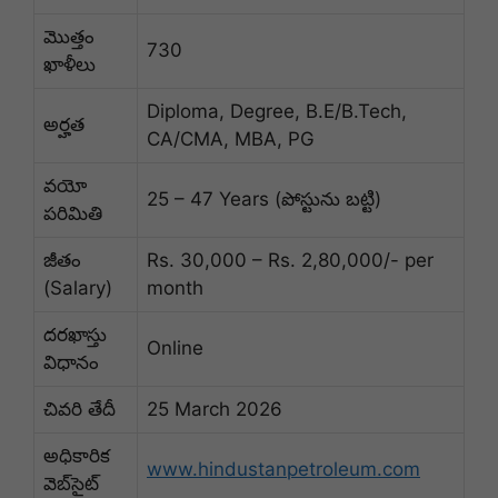
మొత్తం
730
ఖాళీలు
Diploma, Degree, B.E/B.Tech,
అర్హత
CA/CMA, MBA, PG
వయో
25 – 47 Years (పోస్టును బట్టి)
పరిమితి
జీతం
Rs. 30,000 – Rs. 2,80,000/- per
(Salary)
month
దరఖాస్తు
Online
విధానం
చివరి తేదీ
25 March 2026
అధికారిక
www.hindustanpetroleum.com
వెబ్‌సైట్