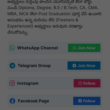
అభ్యర్థులు గుర్తింపు పొందిన యూనివర్సిటీ లేదా బోర్డు
నుండి Diploma, Degree, B.E / B.Tech, CA, CMA,
MBA, MCA లేదా Post Graduation పూర్తి చేసి ఉండాలి
.
అనుభవం ఉన్న మరియు లేని (Freshers &
Experienced) అభ్యర్థులు ఇరువురు దరఖాస్తు
చేసుకోవచ్చు
.
WhatsApp Channel
Join Now
Telegram Group
Join Now
Instagram
Follow
Facebook Page
Follow