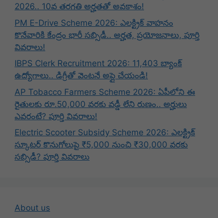
2026.. 10వ తరగతి అర్హతతో అవకాశం!
PM E-Drive Scheme 2026: ఎలక్ట్రిక్ వాహనం
కొనేవారికి కేంద్రం భారీ సబ్సిడీ.. అర్హత, ప్రయోజనాలు, పూర్తి
వివరాలు!
IBPS Clerk Recruitment 2026: 11,403 బ్యాంక్
ఉద్యోగాలు.. డిగ్రీతో వెంటనే అప్లై చేయండి!
AP Tobacco Farmers Scheme 2026: ఏపీలోని ఈ
రైతులకు రూ.50,000 వరకు వడ్డీ లేని రుణం.. అర్హులు
ఎవరంటే? పూర్తి వివరాలు!
Electric Scooter Subsidy Scheme 2026: ఎలక్ట్రిక్
స్కూటర్ కొనుగోలుపై ₹5,000 నుంచి ₹30,000 వరకు
సబ్సిడీ? పూర్తి వివరాలు
About us