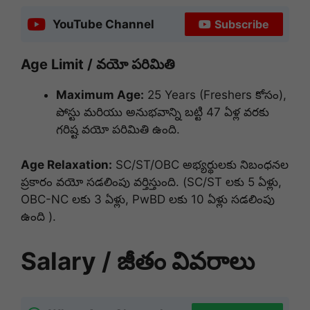
YouTube Channel
Subscribe
Age Limit / వయో పరిమితి
Maximum Age:
25 Years (Freshers కోసం),
పోస్టు మరియు అనుభవాన్ని బట్టి 47 ఏళ్ల వరకు
గరిష్ట వయో పరిమితి ఉంది
.
Age Relaxation:
SC/ST/OBC అభ్యర్థులకు నిబంధనల
ప్రకారం వయో సడలింపు వర్తిస్తుంది
.
(SC/ST లకు 5 ఏళ్లు,
OBC-NC లకు 3 ఏళ్లు, PwBD లకు 10 ఏళ్లు సడలింపు
ఉంది
).
Salary / జీతం వివరాలు