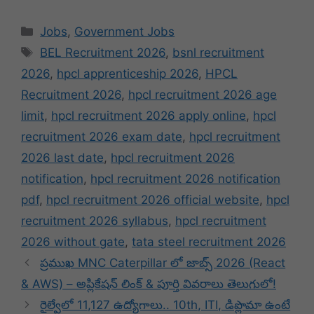
Categories
Jobs
,
Government Jobs
Tags
BEL Recruitment 2026
,
bsnl recruitment
2026
,
hpcl apprenticeship 2026
,
HPCL
Recruitment 2026
,
hpcl recruitment 2026 age
limit
,
hpcl recruitment 2026 apply online
,
hpcl
recruitment 2026 exam date
,
hpcl recruitment
2026 last date
,
hpcl recruitment 2026
notification
,
hpcl recruitment 2026 notification
pdf
,
hpcl recruitment 2026 official website
,
hpcl
recruitment 2026 syllabus
,
hpcl recruitment
2026 without gate
,
tata steel recruitment 2026
ప్రముఖ MNC Caterpillar లో జాబ్స్ 2026 (React
& AWS) – అప్లికేషన్ లింక్ & పూర్తి వివరాలు తెలుగులో!
రైల్వేలో 11,127 ఉద్యోగాలు.. 10th, ITI, డిప్లొమా ఉంటే