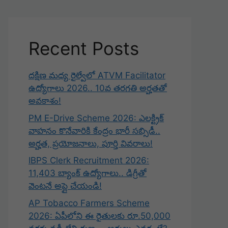
Recent Posts
దక్షిణ మధ్య రైల్వేలో ATVM Facilitator
ఉద్యోగాలు 2026.. 10వ తరగతి అర్హతతో
అవకాశం!
PM E-Drive Scheme 2026: ఎలక్ట్రిక్
వాహనం కొనేవారికి కేంద్రం భారీ సబ్సిడీ..
అర్హత, ప్రయోజనాలు, పూర్తి వివరాలు!
IBPS Clerk Recruitment 2026:
11,403 బ్యాంక్ ఉద్యోగాలు.. డిగ్రీతో
వెంటనే అప్లై చేయండి!
AP Tobacco Farmers Scheme
2026: ఏపీలోని ఈ రైతులకు రూ.50,000