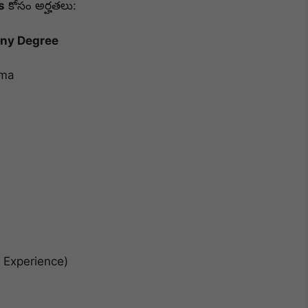
s
కోసం అర్హతలు:
ny Degree
oma
 Experience)