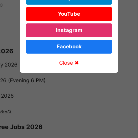
b
YouTube
Instagram
Facebook
 2026
Close ✖
ry 2026
26 (Evening 6 PM)
 2026
 ఉంది.
gree Jobs 2026