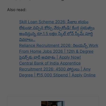
Also read:
Skill Loan Scheme 2026: ఫీజుల భయం
లేకుండా నచ్చిన కోర్సు నేర్చుకోండి! కేంద్ర ప్రభుత్వం
అందిస్తున్న రూ.1.5 లక్షల స్కిల్ లోన్ స్కీమ్ పూర్తి
వివరాలు..
Reliance Recruitment 2026: రిలయన్స్ Work
From Home Jobs 2026 | 12th & Degree
ఫ్రెషర్స్‌కు భారీ అవకాశం | Apply Now!
Central Bank of India Apprentice
Recruitment 2026: 4500 పోస్టులు | Any
Degree | ₹15,000 Stipend | Apply Online