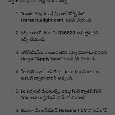
ద్వారా ఆన్‌లైన్‌లో అప్లై చేసుకోవచ్చు:
మొదట Alight అఫీషియల్ కెరీర్స్ పేజీ
(
careers.alight.com
) ఓపెన్ చేయండి.
సెర్చ్ బార్‌లో Job ID:
R36820
అని టైప్ చేసి
సెర్చ్ చేయండి.
నోటిఫికేషన్‌కు సంబంధించిన పూర్తి వివరాలు చదివిన
తర్వాత
“Apply Now”
బటన్ క్లిక్ చేయండి.
మీ ఈమెయిల్ ఐడి లేదా LinkedIn/Workday
అకౌంట్ ద్వారా లాగిన్ అవ్వండి.
మీ పర్సనల్ డీటెయిల్స్, ఎడ్యుకేషన్ క్వాలిఫికేషన్
వివరాలను అప్లికేషన్ ఫామ్‌లో నింపండి.
చివరగా మీ అప్‌డేటెడ్
Resume / CV
ని అప్‌లోడ్