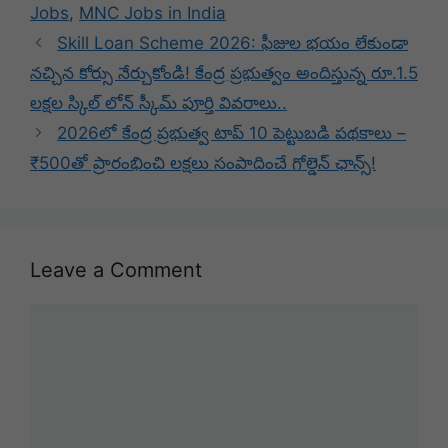
Jobs
,
MNC Jobs in India
Skill Loan Scheme 2026: ఫీజుల భయం లేకుండా
నచ్చిన కోర్సు నేర్చుకోండి! కేంద్ర ప్రభుత్వం అందిస్తున్న రూ.1.5
లక్షల స్కిల్ లోన్ స్కీమ్ పూర్తి వివరాలు..
2026లో కేంద్ర ప్రభుత్వ టాప్ 10 పెట్టుబడి పథకాలు –
₹500తో ప్రారంభించి లక్షలు సంపాదించే గోల్డెన్ ఛాన్స్!
Leave a Comment
Comment