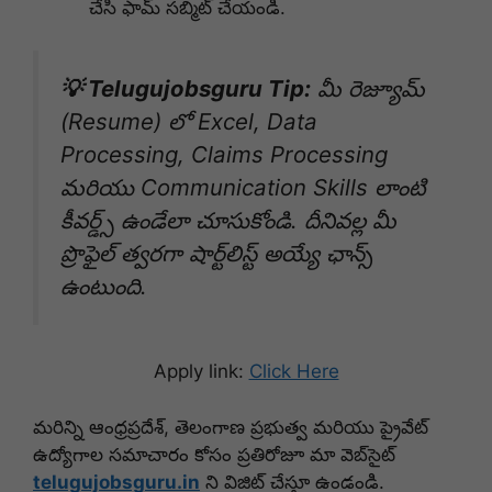
చేసి ఫామ్ సబ్మిట్ చేయండి.
💡 Telugujobsguru Tip:
మీ రెజ్యూమ్
(Resume) లో Excel, Data
Processing, Claims Processing
మరియు Communication Skills లాంటి
కీవర్డ్స్ ఉండేలా చూసుకోండి. దీనివల్ల మీ
ప్రొఫైల్ త్వరగా షార్ట్‌లిస్ట్ అయ్యే ఛాన్స్
ఉంటుంది.
Apply link:
Click Here
మరిన్ని ఆంధ్రప్రదేశ్, తెలంగాణ ప్రభుత్వ మరియు ప్రైవేట్
ఉద్యోగాల సమాచారం కోసం ప్రతిరోజూ మా వెబ్‌సైట్
telugujobsguru.in
ని విజిట్ చేస్తూ ఉండండి.