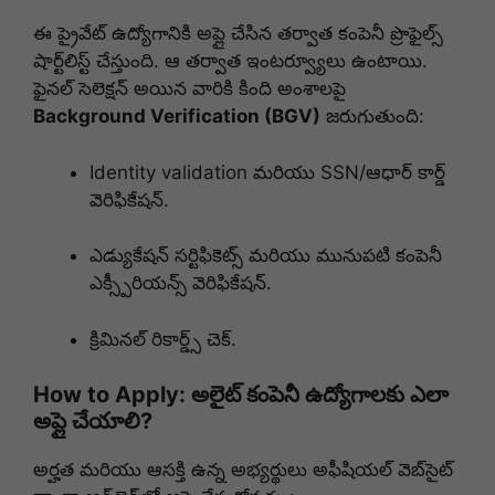
ఈ ప్రైవేట్ ఉద్యోగానికి అప్లై చేసిన తర్వాత కంపెనీ ప్రొఫైల్స్
షార్ట్‌లిస్ట్ చేస్తుంది. ఆ తర్వాత ఇంటర్వ్యూలు ఉంటాయి.
ఫైనల్ సెలెక్షన్ అయిన వారికి కింది అంశాలపై
Background Verification (BGV)
జరుగుతుంది:
Identity validation మరియు SSN/ఆధార్ కార్డ్
వెరిఫికేషన్.
ఎడ్యుకేషన్ సర్టిఫికెట్స్ మరియు మునుపటి కంపెనీ
ఎక్స్పీరియన్స్ వెరిఫికేషన్.
క్రిమినల్ రికార్డ్స్ చెక్.
How to Apply: అలైట్ కంపెనీ ఉద్యోగాలకు ఎలా
అప్లై చేయాలి?
అర్హత మరియు ఆసక్తి ఉన్న అభ్యర్థులు అఫీషియల్ వెబ్‌సైట్