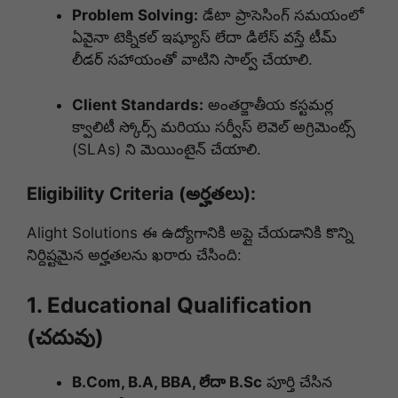
Problem Solving:
డేటా ప్రాసెసింగ్ సమయంలో
ఏవైనా టెక్నికల్ ఇష్యూస్ లేదా డిలేస్ వస్తే టీమ్
లీడర్ సహాయంతో వాటిని సాల్వ్ చేయాలి.
Client Standards:
అంతర్జాతీయ కస్టమర్ల
క్వాలిటీ స్కోర్స్ మరియు సర్వీస్ లెవెల్ అగ్రిమెంట్స్
(SLAs) ని మెయింటైన్ చేయాలి.
Eligibility Criteria (అర్హతలు):
Alight Solutions ఈ ఉద్యోగానికి అప్లై చేయడానికి కొన్ని
నిర్దిష్టమైన అర్హతలను ఖరారు చేసింది:
1. Educational Qualification
(చదువు)
B.Com, B.A, BBA, లేదా B.Sc
పూర్తి చేసిన