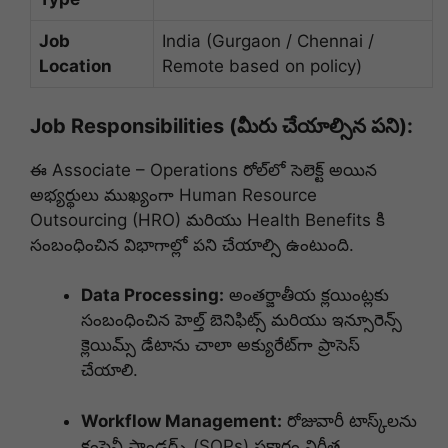
Job
India (Gurgaon / Chennai /
Location
Remote based on policy)
Job Responsibilities (మీరు చేయాల్సిన పని):
ఈ Associate – Operations రోల్‌లో సెలెక్ట్ అయిన
అభ్యర్థులు ముఖ్యంగా Human Resource
Outsourcing (HRO) మరియు Health Benefits కి
సంబంధించిన విభాగాల్లో పని చేయాల్సి ఉంటుంది.
Data Processing:
అంతర్జాతీయ క్లయింట్లకు
సంబంధించిన హెల్త్ బెనిఫిట్స్ మరియు ఇన్సూరెన్స్
క్లెయిమ్స్ డేటాను చాలా అక్యురేట్‌గా ప్రాసెస్
చేయాలి.
Workflow Management:
రోజువారీ టాస్క్‌లను
కంపెనీ స్టాండర్డ్స్ (SOPs) ప్రకారం నిర్ణీత