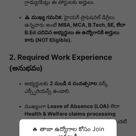
గ్రాడ్యుయేట్లు ఈ పోస్టులకు అర్హులు.
⚠️
ముఖ్య గమనిక:
హైయర్ ప్రొఫెషనల్ డిగ్రీలు
ఉన్నవారు అంటే
MBA, MCA, B.Tech, BE, లేదా
B.Ed చదివిన అభ్యర్థులు ఈ ఉద్యోగానికి అర్హులు
కారు (NOT Eligible).
2. Required Work Experience
(అనుభవం)
అభ్యర్థులకు
2 నుండి 4 సంవత్సరాల
వర్క్
ఎక్స్పీరియన్స్ ఉండాలి.
ముఖ్యంగా
Leave of Absence (LOA)
లేదా
Health & Welfare claims processing
విభాగంలో మునుపటి అనుభవం ఉన్నవారికి మొదటి
🔥 తాజా ఉద్యోగాల కోసం Join
ప్రాధాన్యత ఇస్తారు.