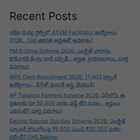
Recent Posts
దక్షిణ మధ్య రైల్వేలో ATVM Facilitator ఉద్యోగాలు
2026.. 10వ తరగతి అర్హతతో అవకాశం!
PM E-Drive Scheme 2026: ఎలక్ట్రిక్ వాహనం
కొనేవారికి కేంద్రం భారీ సబ్సిడీ.. అర్హత, ప్రయోజనాలు, పూర్తి
వివరాలు!
IBPS Clerk Recruitment 2026: 11,403 బ్యాంక్
ఉద్యోగాలు.. డిగ్రీతో వెంటనే అప్లై చేయండి!
AP Tobacco Farmers Scheme 2026: ఏపీలోని ఈ
రైతులకు రూ.50,000 వరకు వడ్డీ లేని రుణం.. అర్హులు
ఎవరంటే? పూర్తి వివరాలు!
Electric Scooter Subsidy Scheme 2026: ఎలక్ట్రిక్
స్కూటర్ కొనుగోలుపై ₹5,000 నుంచి ₹30,000 వరకు
సబ్సిడీ? పూర్తి వివరాలు