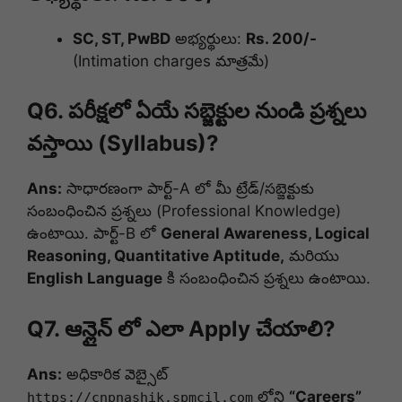
SC, ST, PwBD
అభ్యర్థులు:
Rs. 200/-
(Intimation charges మాత్రమే)
Q6. పరీక్షలో ఏయే సబ్జెక్టుల నుండి ప్రశ్నలు
వస్తాయి (Syllabus)?
Ans:
సాధారణంగా పార్ట్-A లో మీ ట్రేడ్/సబ్జెక్టుకు
సంబంధించిన ప్రశ్నలు (Professional Knowledge)
ఉంటాయి. పార్ట్-B లో
General Awareness, Logical
Reasoning, Quantitative Aptitude,
మరియు
English Language
కి సంబంధించిన ప్రశ్నలు ఉంటాయి.
Q7. ఆన్లైన్ లో ఎలా Apply చేయాలి?
Ans:
అధికారిక వెబ్సైట్
లోని
“Careers”
https://cnpnashik.spmcil.com