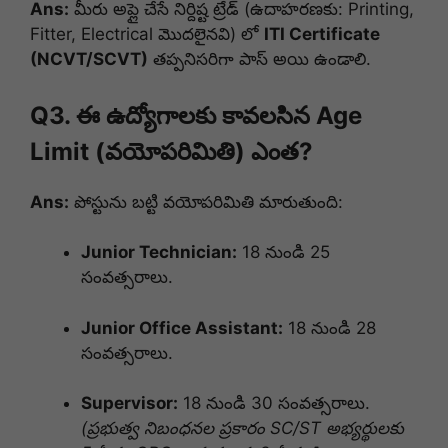
Ans:
మీరు అప్లై చేసే నిర్దిష్ట ట్రేడ్ (ఉదాహరణకు: Printing,
Fitter, Electrical మొదలైనవి) లో
ITI Certificate
(NCVT/SCVT)
తప్పనిసరిగా పాస్ అయి ఉండాలి.
Q3. ఈ ఉద్యోగాలకు కావలసిన Age
Limit (వయోపరిమితి) ఎంత?
Ans:
పోస్టును బట్టి వయోపరిమితి మారుతుంది:
Junior Technician:
18 నుండి 25
సంవత్సరాలు.
Junior Office Assistant:
18 నుండి 28
సంవత్సరాలు.
Supervisor:
18 నుండి 30 సంవత్సరాలు.
(ప్రభుత్వ నిబంధనల ప్రకారం SC/ST అభ్యర్థులకు