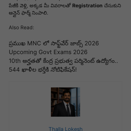
పేజీకి వెళ్లి, అక్కడ మీ వివరాలతో
Registration
చేసుకుని
ఆన్లైన్ ఫార్మ్ నింపాలి.
Also Read:
ప్రముఖ MNC లో సాఫ్ట్‌వేర్ జాబ్స్ 2026
Upcoming Govt Exams 2026
10th అర్హతతో కేంద్ర ప్రభుత్వ పర్మినెంట్ ఉద్యోగం..
544 ఖాళీల భర్తీకి నోటిఫికేషన్!
Thalla Lokesh