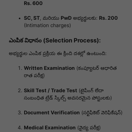
Rs. 600
SC, ST
, మరియు
PwD
అభ్యర్థులకు:
Rs. 200
(Intimation charges)
ఎంపిక విధానం (Selection Process):
అభ్యర్థుల ఎంపిక ప్రక్రియ ఈ క్రింది దశల్లో ఉంటుంది:
Written Examination
(కంప్యూటర్ ఆధారిత
రాత పరీక్ష)
Skill Test / Trade Test
(టైపింగ్ లేదా
సంబంధిత ట్రేడ్ స్కిల్స్ అవసరమైన పోస్టులకు)
Document Verification
(సర్టిఫికెట్ వెరిఫికేషన్)
Medical Examination
(వైద్య పరీక్ష)