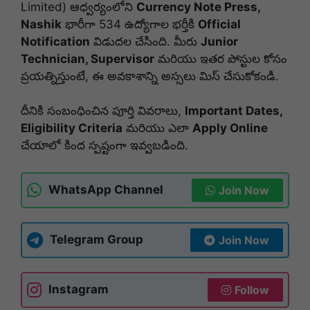
Limited) ఆధ్వర్యంలోని
Currency Note Press,
Nashik
భారీగా 534 ఉద్యోగాల భర్తీకి
Official
Notification
విడుదల చేసింది. మీరు
Junior
Technician, Supervisor
మరియు ఇతర పోస్టుల కోసం
ప్రయత్నిస్తుంటే, ఈ అవకాశాన్ని అస్సలు మిస్ చేసుకోకండి.
దీనికి సంబంధించిన పూర్తి వివరాలు,
Important Dates,
Eligibility Criteria
మరియు ఎలా
Apply Online
చేయాలో కింద స్పష్టంగా ఇవ్వబడింది.
WhatsApp Channel
Join Now
Telegram Group
Join Now
Instagram
Follow