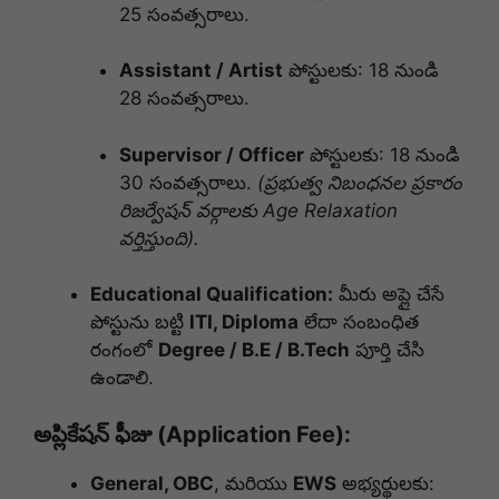
25 సంవత్సరాలు.
Assistant / Artist
పోస్టులకు: 18 నుండి
28 సంవత్సరాలు.
Supervisor / Officer
పోస్టులకు: 18 నుండి
30 సంవత్సరాలు.
(ప్రభుత్వ నిబంధనల ప్రకారం
రిజర్వేషన్ వర్గాలకు Age Relaxation
వర్తిస్తుంది).
Educational Qualification:
మీరు అప్లై చేసే
పోస్టును బట్టి
ITI, Diploma
లేదా సంబంధిత
రంగంలో
Degree / B.E / B.Tech
పూర్తి చేసి
ఉండాలి.
అప్లికేషన్ ఫీజు (Application Fee):
General, OBC
, మరియు
EWS
అభ్యర్థులకు: