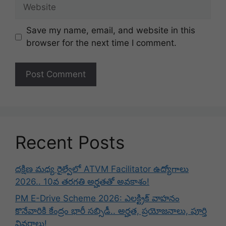
Website
Save my name, email, and website in this
browser for the next time I comment.
Recent Posts
దక్షిణ మధ్య రైల్వేలో ATVM Facilitator ఉద్యోగాలు
2026.. 10వ తరగతి అర్హతతో అవకాశం!
PM E-Drive Scheme 2026: ఎలక్ట్రిక్ వాహనం
కొనేవారికి కేంద్రం భారీ సబ్సిడీ.. అర్హత, ప్రయోజనాలు, పూర్తి
వివరాలు!