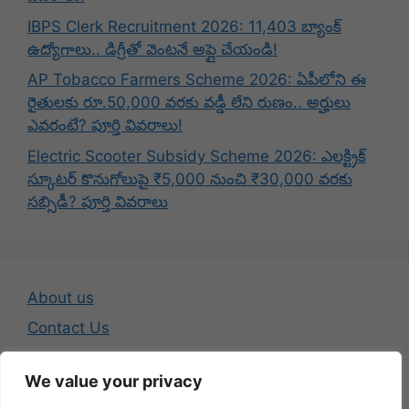
IBPS Clerk Recruitment 2026: 11,403 బ్యాంక్
ఉద్యోగాలు.. డిగ్రీతో వెంటనే అప్లై చేయండి!
AP Tobacco Farmers Scheme 2026: ఏపీలోని ఈ
రైతులకు రూ.50,000 వరకు వడ్డీ లేని రుణం.. అర్హులు
ఎవరంటే? పూర్తి వివరాలు!
Electric Scooter Subsidy Scheme 2026: ఎలక్ట్రిక్
స్కూటర్ కొనుగోలుపై ₹5,000 నుంచి ₹30,000 వరకు
సబ్సిడీ? పూర్తి వివరాలు
About us
Contact Us
Disclaimer
We value your privacy
Privacy Policy