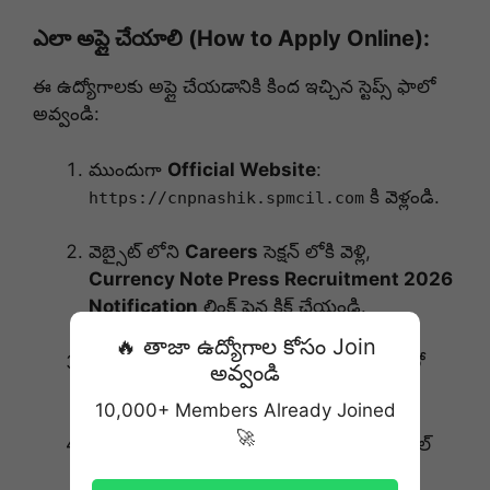
ఎలా అప్లై చేయాలి (How to Apply Online):
ఈ ఉద్యోగాలకు అప్లై చేయడానికి కింద ఇచ్చిన స్టెప్స్ ఫాలో
అవ్వండి:
ముందుగా
Official Website
:
కి వెళ్లండి.
https://cnpnashik.spmcil.com
వెబ్సైట్ లోని
Careers
సెక్షన్ లోకి వెళ్లి,
Currency Note Press Recruitment 2026
Notification
లింక్ పైన క్లిక్ చేయండి.
🔥 తాజా ఉద్యోగాల కోసం Join
మీ ఈమెయిల్ ఐడీ మరియు మొబైల్ నెంబర్ తో
అవ్వండి
Registration
చేసుకోండి.
10,000+ Members Already Joined
🚀
Application Form
ను తప్పులు లేకుండా ఫిల్
చేసి, ఫోటో, సిగ్నేచర్ వంటి అవసరమైన