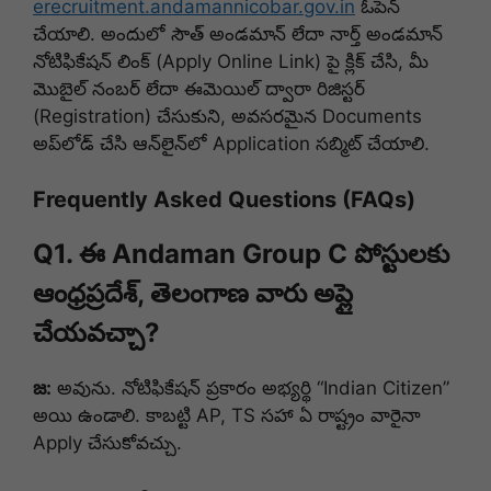
erecruitment.andamannicobar.gov.in
ఓపెన్
చేయాలి. అందులో సౌత్ అండమాన్ లేదా నార్త్ అండమాన్
నోటిఫికేషన్ లింక్ (Apply Online Link) పై క్లిక్ చేసి, మీ
మొబైల్ నంబర్ లేదా ఈమెయిల్ ద్వారా రిజిస్టర్
(Registration) చేసుకుని, అవసరమైన Documents
అప్‌లోడ్ చేసి ఆన్‌లైన్‌లో Application సబ్మిట్ చేయాలి.
Frequently Asked Questions (FAQs)
Q1. ఈ Andaman Group C పోస్టులకు
ఆంధ్రప్రదేశ్, తెలంగాణ వారు అప్లై
చేయవచ్చా?
జ:
అవును. నోటిఫికేషన్ ప్రకారం అభ్యర్థి “Indian Citizen”
అయి ఉండాలి. కాబట్టి AP, TS సహా ఏ రాష్ట్రం వారైనా
Apply చేసుకోవచ్చు.