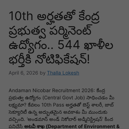
10th అర్హతతో కేంద్ర
ప్రభుత్వ పర్మినెంట్
ఉద్యోగం.. 544 ఖాళీల
భర్తీకి నోటిఫికేషన్!
April 6, 2026
by
Thalla Lokesh
Andaman Nicobar Recruitment 2026: కేంద్ర
ప్రభుత్వ ఉద్యోగం (Central Govt Job) సాధించడం మీ
లక్ష్యమా? కేవలం 10th Pass అర్హతతో బెస్ట్ శాలరీ, జాబ్
సెక్యూరిటీ ఉన్న అద్భుతమైన అవకాశం మీ ముందుకు
వచ్చింది. ‘అండమాన్ అండ్ నికోబార్ అడ్మినిస్ట్రేషన్’ కింద
పనిచేసే
అటవీ శాఖ (Department of Environment &