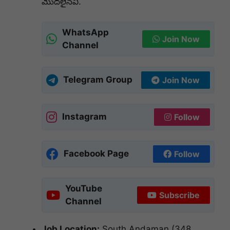
మొదలైనవి.
WhatsApp
Join Now
Channel
Telegram Group
Join Now
Instagram
Follow
Facebook Page
Follow
YouTube
Subscribe
Channel
Job Location:
South Andaman (348