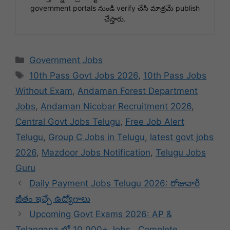
government portals నుండి verify చేసి మాత్రమే publish
చేస్తారు.
Categories
Government Jobs
Tags
10th Pass Govt Jobs 2026
,
10th Pass Jobs
Without Exam
,
Andaman Forest Department
Jobs
,
Andaman Nicobar Recruitment 2026
,
Central Govt Jobs Telugu
,
Free Job Alert
Telugu
,
Group C Jobs in Telugu
,
latest govt jobs
2026
,
Mazdoor Jobs Notification
,
Telugu Jobs
Guru
Daily Payment Jobs Telugu 2026: రోజువారీ
జీతం ఇచ్చే ఉద్యోగాలు
Upcoming Govt Exams 2026: AP &
Telangana లో 10,000+ Jobs.. Complete