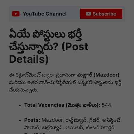
YouTube Channel
Subscribe
ఏయే పోస్టులు భర్తీ
చేస్తున్నారు? (Post
Details)
ఈ రిక్రూట్‌మెంట్ ద్వారా ప్రధానంగా
మజ్దూర్ (Mazdoor)
మరియు ఇతర నాన్-మినిస్టీరియల్ టెక్నికల్ పోస్టులను భర్తీ
చేయనున్నారు.
Total Vacancies (మొత్తం ఖాళీలు):
544
Posts:
Mazdoor, రాఫ్ట్‌మ్యాన్, గ్రేడర్, అసిస్టెంట్
సాయర్, బెల్ట్‌మ్యాన్, ఆయిలర్, టింబర్ రికార్డర్