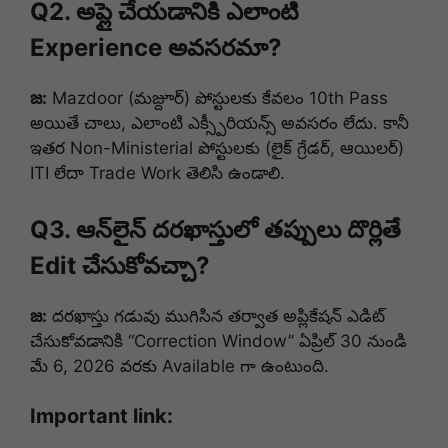
Q2. అప్లై చేయడానికి ఎలాంటి
Experience అవసరమా?
జ:
Mazdoor (మజ్దూర్) పోస్టులకు కేవలం 10th Pass
అయితే చాలు, ఎలాంటి ఎక్స్పీరియన్స్ అవసరం లేదు. కానీ
ఇతర Non-Ministerial పోస్టులకు (లైక్ గ్రేడర్, ఆయిలర్)
ITI లేదా Trade Work తెలిసి ఉండాలి.
Q3. ఆన్‌లైన్ దరఖాస్తులో తప్పులు దొర్లితే
Edit చేసుకోవచ్చా?
జ:
దరఖాస్తు గడువు ముగిసిన తర్వాత అప్లికేషన్ ఎడిట్
చేసుకోవడానికి “Correction Window” ఏప్రిల్ 30 నుండి
మే 6, 2026 వరకు Available గా ఉంటుంది.
Important link: