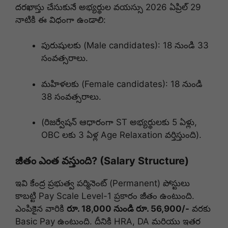
దరఖాస్తు చేసుకునే అభ్యర్థుల వయస్సు 2026 ఏప్రిల్ 29
నాటికి ఈ విధంగా ఉండాలి:
పురుషులకు (Male candidates): 18 నుండి 33
సంవత్సరాలు.
మహిళలకు (Female candidates): 18 నుండి
38 సంవత్సరాలు.
(రిజర్వేషన్ ఆధారంగా ST అభ్యర్థులకు 5 ఏళ్లు,
OBC లకు 3 ఏళ్ల Age Relaxation వర్తిస్తుంది).
జీతం ఎంత వస్తుంది? (Salary Structure)
ఇవి కేంద్ర ప్రభుత్వ పర్మినెంట్ (Permanent) పోస్టులు
కాబట్టి Pay Scale Level-1 ప్రకారం జీతం ఉంటుంది.
ఎంపికైన వారికి
రూ. 18,000 నుండి రూ. 56,900/-
వరకు
Basic Pay ఉంటుంది. దీనికి HRA, DA మరియు ఇతర