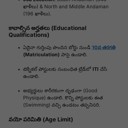
ఖాళీలు) & North and Middle Andaman
(196 ఖాళీలు).
కావాల్సిన అర్హతలు (Educational
Qualifications)
ఏదైనా గుర్తింపు పొందిన బోర్డు నుండి
10వ తరగతి
(Matriculation)
పాసై ఉండాలి.
టెక్నికల్ పోస్టులకు సంబంధిత ట్రేడ్‌లో
ITI
చేసి
ఉండాలి.
అభ్యర్థులు శారీరకంగా దృఢంగా (Good
Physique) ఉండాలి. కొన్ని పోస్టులకు ఈత
(Swimming) వచ్చి ఉండటం తప్పనిసరి.
వయో పరిమితి (Age Limit)