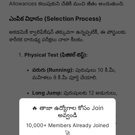
Allowances కలుపుకుని చేతికి మంచి జీతం అందుతుంది.
ఎంపిక విధానం (Selection Process)
అకడమిక్ క్వాలిఫికేషన్ తక్కువగా ఉన్నప్పటికీ, ఈ పోస్టులకు
శారీరక దారుఢ్య పరీక్షలు చాలా కీలకం.
Physical Test (ఫిజికల్ టెస్ట్):
పరుగు (Running):
పురుషులు 10 కి.మీ,
మహిళలు 8 కి.మీ పూర్తి చేయాలి.
Long Jump:
పురుషులకు 12 అడుగులు,
మహిళలకు 9 అడుగులు.
🔥 తాజా ఉద్యోగాల కోసం Join
అవ్వండి
బరువు మోయడం (Weight Carrying):
పురుషులు 30 కేజీలు, మహిళలు 20 కేజీల
10,000+ Members Already Joined
బరువు మోయాలి.
🚀