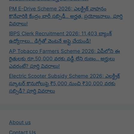
PM E-Drive Scheme 2026: ఎలక్ట్రిక్ వాహనం
కొనేవారికి కేంద్రం భారీ సబ్సిడీ.. అర్హత, ప్రయోజనాలు, పూర్తి
వివరాలు!
IBPS Clerk Recruitment 2026: 11,403 బ్యాంక్
ఉద్యోగాలు.. డిగ్రీతో వెంటనే అప్లై చేయండి!
AP Tobacco Farmers Scheme 2026: ఏపీలోని ఈ
రైతులకు రూ.50,000 వరకు వడ్డీ లేని రుణం.. అర్హులు
ఎవరంటే? పూర్తి వివరాలు!
Electric Scooter Subsidy Scheme 2026: ఎలక్ట్రిక్
స్కూటర్ కొనుగోలుపై ₹5,000 నుంచి ₹30,000 వరకు
సబ్సిడీ? పూర్తి వివరాలు
About us
Contact Us