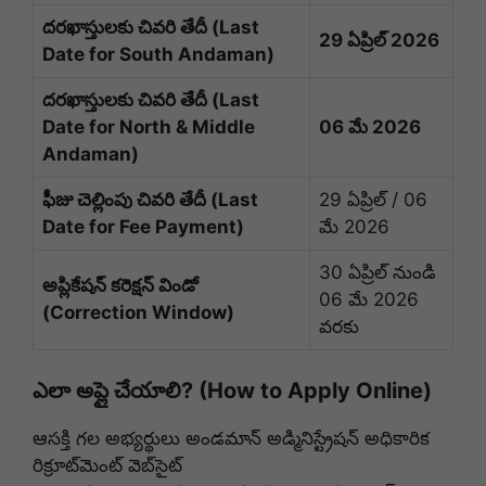
దరఖాస్తులకు చివరి తేదీ (Last
29 ఏప్రిల్ 2026
Date for South Andaman)
దరఖాస్తులకు చివరి తేదీ (Last
Date for North & Middle
06 మే 2026
Andaman)
ఫీజు చెల్లింపు చివరి తేదీ (Last
29 ఏప్రిల్ / 06
Date for Fee Payment)
మే 2026
30 ఏప్రిల్ నుండి
అప్లికేషన్ కరెక్షన్ విండో
06 మే 2026
(Correction Window)
వరకు
ఎలా అప్లై చేయాలి? (How to Apply Online)
ఆసక్తి గల అభ్యర్థులు అండమాన్ అడ్మినిస్ట్రేషన్ అధికారిక
రిక్రూట్‌మెంట్ వెబ్‌సైట్