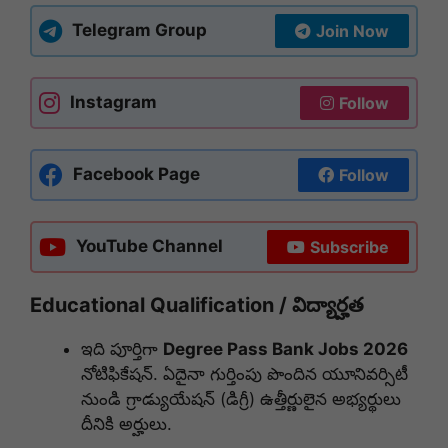
Telegram Group
Join Now
Instagram
Follow
Facebook Page
Follow
YouTube Channel
Subscribe
Educational Qualification / విద్యార్హత
ఇది పూర్తిగా
Degree Pass Bank Jobs 2026
నోటిఫికేషన్. ఏదైనా గుర్తింపు పొందిన యూనివర్సిటీ
నుండి గ్రాడ్యుయేషన్ (డిగ్రీ) ఉత్తీర్ణులైన అభ్యర్థులు
దీనికి అర్హులు.