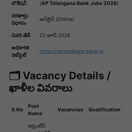
లొకేషన్
(
AP Telangana Bank Jobs 2026
)
దరఖాస్తు
ఆన్‌లైన్ (Online)
విధానం
చివరి తేదీ
22 జూన్ 2026
అధికారిక
https://centralbank.bank.in
వెబ్‌సైట్
🗂️ Vacancy Details /
ఖాళీల వివరాలు
Post
S.No
Vacancies
Qualification
Name
అప్రెంటిస్