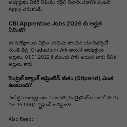
అభ్యర్థులు చివరి నిమిషం రద్దీని నివారించడానికి వెంటనే
Apply చేసుకోండి.
CBI Apprentice Jobs 2026 కు అర్హత
ఏమిటి?
ఈ ఉద్యోగాలకు ఏదైనా గుర్తింపు పొందిన యూనివర్సిటీ
నుండి డిగ్రీ (Graduation) పాస్ అయిన అభ్యర్థులు
అర్హులు. 01.01.2022 కి ముందు పాస్ అయిన వారు దీనికి
అర్హులు కారు.
సెంట్రల్ బ్యాంక్ అప్రెంటిస్ జీతం (Stipend) ఎంత
ఉంటుంది?
ఎంపికైన అభ్యర్థులకు 1 సంవత్సరం ట్రైనింగ్ కాలంలో నెలకు
రూ. 15,000/- స్టైఫండ్ లభిస్తుంది.
Also Read: