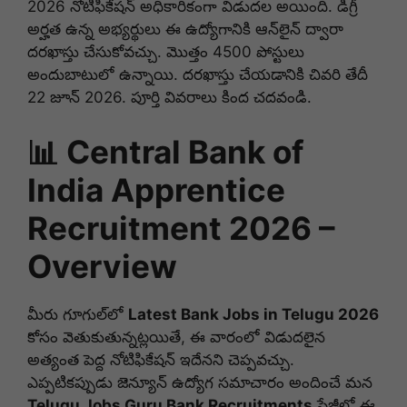
2026 నోటిఫికేషన్ అధికారికంగా విడుదల అయింది. డిగ్రీ
అర్హత ఉన్న అభ్యర్థులు ఈ ఉద్యోగానికి ఆన్‌లైన్ ద్వారా
దరఖాస్తు చేసుకోవచ్చు. మొత్తం 4500 పోస్టులు
అందుబాటులో ఉన్నాయి. దరఖాస్తు చేయడానికి చివరి తేదీ
22 జూన్ 2026. పూర్తి వివరాలు కింద చదవండి.
📊 Central Bank of
India Apprentice
Recruitment 2026 –
Overview
మీరు గూగుల్‌లో
Latest Bank Jobs in Telugu 2026
కోసం వెతుకుతున్నట్లయితే, ఈ వారంలో విడుదలైన
అత్యంత పెద్ద నోటిఫికేషన్ ఇదేనని చెప్పవచ్చు.
ఎప్పటికప్పుడు జెన్యూన్ ఉద్యోగ సమాచారం అందించే మన
Telugu Jobs Guru Bank Recruitments
పేజీలో ఈ