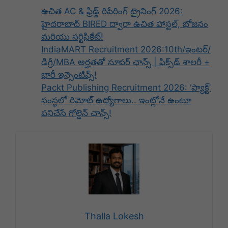
ఉచిత AC & ఫ్రిడ్జ్ రిపేరింగ్ ట్రైనింగ్ 2026:
హైదరాబాద్ BIRED ద్వారా ఉచిత హాస్టల్, భోజనం
మరియు సర్టిఫికేట్!
IndiaMART Recruitment 2026:10th/ఇంటర్‌/
డిగ్రీ/MBA అర్హతతో సూపర్ ఛాన్స్ | ఫిక్స్‌డ్ శాలరీ +
భారీ ఇన్సెంటివ్స్!
Packt Publishing Recruitment 2026: ‘ప్యాక్ట్’
సంస్థలో రిమోట్ ఉద్యోగాలు.. ఇంట్లోనే ఉంటూ
పనిచేసే గోల్డెన్ ఛాన్స్!
Thalla Lokesh