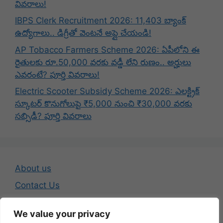
వివరాలు!
IBPS Clerk Recruitment 2026: 11,403 బ్యాంక్
ఉద్యోగాలు.. డిగ్రీతో వెంటనే అప్లై చేయండి!
AP Tobacco Farmers Scheme 2026: ఏపీలోని ఈ
రైతులకు రూ.50,000 వరకు వడ్డీ లేని రుణం.. అర్హులు
ఎవరంటే? పూర్తి వివరాలు!
Electric Scooter Subsidy Scheme 2026: ఎలక్ట్రిక్
స్కూటర్ కొనుగోలుపై ₹5,000 నుంచి ₹30,000 వరకు
సబ్సిడీ? పూర్తి వివరాలు
About us
Contact Us
Disclaimer
We value your privacy
Privacy Policy