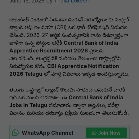
June 15, 2026
by
Thalla Lokesh
బ్యాంకింగ్ రంగంలో స్థిరపడాలనుకునే నిరుద్యోగులకు సెంట్రల్
బ్యాంక్ ఆఫ్ ఇండియా (CBI) ఒక భారీ నోటిఫికేషన్ విడుదల
చేసింది. 2026-27 ఆర్థిక సంవత్సరానికి గాను దేశవ్యాప్తంగా
ఖాళీగా ఉన్న పోస్టుల భర్తీకి
Central Bank of India
Apprentice Recruitment 2026
ప్రకటన
వెలువడింది. ఆంధ్రప్రదేశ్ మరియు తెలంగాణ రాష్ట్రాల్లోని
నిరుద్యోగుల కోసం
CBI Apprentice Notification
2026 Telugu
లో పూర్తి వివరాలు ఇక్కడ అందిస్తున్నాము.
తెలుగు రాష్ట్రాల్లో బ్యాంక్ కొలువు సాధించాలనుకునే వారికి
ఇది ఒక మంచి అవకాశం. ఈ
Central Bank of India
Jobs in Telugu
సమాచారం ద్వారా అర్హతలు, పరీక్షా
విధానం మరియు దరఖాస్తు ప్రక్రియ సులభంగా తెలుసుకోండి.
WhatsApp Channel
Join Now