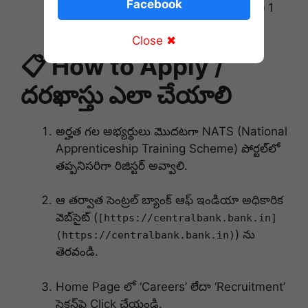
Facebook
చెల్లించడం జరుగుతుంది. ట్రైనింగ్ కాలపరిమితి 1
సంవత్సరం ఉంటుంది.
Close ✖
📋 How to Apply /
దరఖాస్తు ఎలా చేయాలి
అర్హత గల అభ్యర్థులు మొదటగా NATS (National
Apprenticeship Training Scheme) పోర్టల్‌లో
తప్పనిసరిగా రిజిస్టర్ అవ్వాలి.
ఆ తర్వాత సెంట్రల్ బ్యాంక్ ఆఫ్ ఇండియా అధికారిక
వెబ్‌సైట్ (
[https://centralbank.bank.in]
) ను
(https://centralbank.bank.in)
తెరవండి.
Home Page లో ‘Careers’ లేదా ‘Recruitment’
సెక్షన్‌పై Click చేయండి.