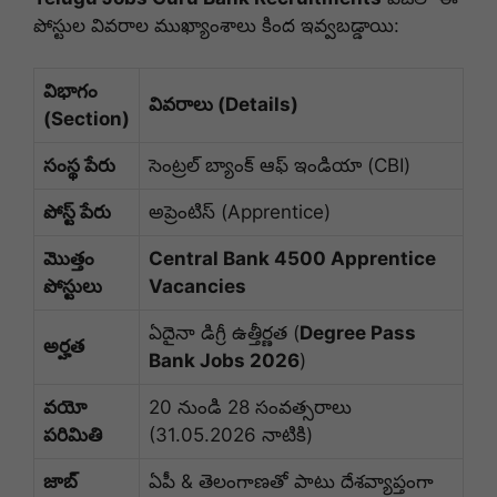
పోస్టుల వివరాల ముఖ్యాంశాలు కింద ఇవ్వబడ్డాయి:
విభాగం
వివరాలు (Details)
(Section)
సంస్థ పేరు
సెంట్రల్ బ్యాంక్ ఆఫ్ ఇండియా (CBI)
పోస్ట్ పేరు
అప్రెంటిస్ (Apprentice)
మొత్తం
Central Bank 4500 Apprentice
పోస్టులు
Vacancies
ఏదైనా డిగ్రీ ఉత్తీర్ణత (
Degree Pass
అర్హత
Bank Jobs 2026
)
వయో
20 నుండి 28 సంవత్సరాలు
పరిమితి
(31.05.2026 నాటికి)
జాబ్
ఏపీ & తెలంగాణతో పాటు దేశవ్యాప్తంగా