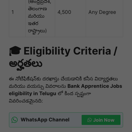
(ఆంధ్రప్రదేశ్,
తెలంగాణ
1
4,500
Any Degree
మరియు
ఇతర
రాష్ట్రాలు)
🎓 Eligibility Criteria /
అర్హతలు
ఈ నోటిఫికేషన్‌కు దరఖాస్తు చేయడానికి కనీస విద్యార్హతలు
మరియు వయస్సు వివరాలను
Bank Apprentice Jobs
eligibility in Telugu
లో కింద స్పష్టంగా
వివరించడమైనది:
WhatsApp Channel
Join Now