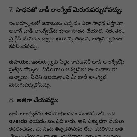
7.
సాధనతో బాడీ లాంగ్వేజ్ మెరుగుపర్చుకోవచ్చు:
ఇంటర్వ్యూలలో జవాబులు చెప్పడం ఎలా సాధన చేస్తామో,
అలాగే బాడీ లాంగ్వేజ్‌ను కూడా సాధన చేయాలి. నిరంతరం
ప్రాక్టీస్ చేయడం ద్వారా భయాన్ని తగ్గించి, ఆత్మవిశ్వాసంతో
కనిపించవచ్చు.
ఉపాయం:
ఇంటర్వ్యూకు సిద్ధం కావడానికి బాడీ లాంగ్వేజ్‌పై
ప్రత్యేక కోర్సులు, వీడియోలు ఆన్‌లైన్‌లో అందుబాటులో
ఉన్నాయి. వీటిని ఉపయోగించి మీ బాడీ లాంగ్వేజ్
మెరుగుపర్చుకోవచ్చు.
8.
అతిగా చేయవద్దు:
బాడీ లాంగ్వేజ్‌ను ఉపయోగించడం మంచిదే కానీ, అది
overdo
చేయడం మంచిది కాదు. అతి ఎక్కువగా చేతులు
కదలించడం, చూపును తిప్పకపోవడం లేదా కదలికలు అతి
వేగంగా చేయడం ద్వారా ఎదుటివారిని ఇబ్బంది పెట్టవచ్చు.