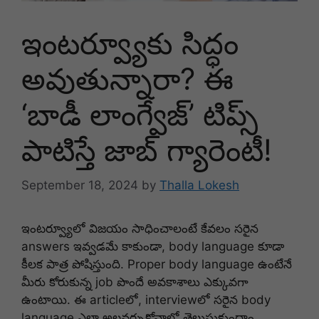
ఇంటర్వ్యూకు సిద్ధం
అవుతున్నారా? ఈ
‘బాడీ లాంగ్వేజ్’ టిప్స్
పాటిస్తే జాబ్ గ్యారెంటీ!
September 18, 2024
by
Thalla Lokesh
ఇంటర్వ్యూలో విజయం సాధించాలంటే కేవలం సరైన
answers ఇవ్వడమే కాకుండా, body language కూడా
కీలక పాత్ర పోషిస్తుంది. Proper body language ఉంటేనే
మీరు కోరుకున్న job పొందే అవకాశాలు ఎక్కువగా
ఉంటాయి. ఈ articleలో, interviewలో సరైన body
language ఎలా అలవర్చుకోవాలో తెలుసుకుందాం.