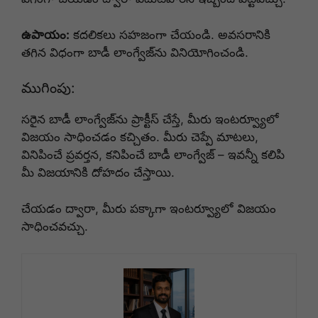
ఉపాయం:
కదలికలు సహజంగా చేయండి. అవసరానికి
తగిన విధంగా బాడీ లాంగ్వేజ్‌ను వినియోగించండి.
ముగింపు:
సరైన బాడీ లాంగ్వేజ్‌ను ప్రాక్టీస్ చేస్తే, మీరు ఇంటర్వ్యూలో
విజయం సాధించడం కచ్చితం. మీరు చెప్పే మాటలు,
వినిపించే ప్రవర్తన, కనిపించే బాడీ లాంగ్వేజ్ – ఇవన్నీ కలిపి
మీ విజయానికి దోహదం చేస్తాయి.
చేయడం ద్వారా, మీరు పక్కాగా ఇంటర్వ్యూలో విజయం
సాధించవచ్చు.