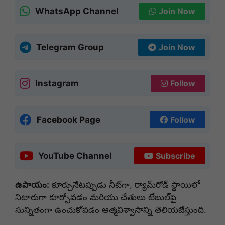
WhatsApp Channel
Join Now
Telegram Group
Join Now
Instagram
Follow
Facebook Page
Follow
YouTube Channel
Subscribe
ఉపాయం:
కూర్చునేటప్పుడు నీట్‌గా, ర్యామ్‌రోడ్ స్థాయిలో
నిటారుగా కూర్చోవడం మరియు చేతులు టేబుల్‌పై
సున్నితంగా ఉంచుకోవడం ఆత్మవిశ్వాసాన్ని తెలియజేస్తుంది.