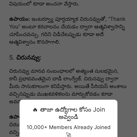
విషయంలో కూడా అంచనా వేస్తారు.
ఉపాయం:
ఇంటర్వ్యూ పూర్తయ్యాక చిరునవ్వుతో, “Thank
You” అంటూ కరచాలనం చేయడం ద్వారా ఆత్మవిశ్వాసాన్ని
చూపించవచ్చు. గదిని విడిచేటప్పుడు కూడా అదే
ఆత్మవిశ్వాసం కొనసాగాలి.
5.
చిరునవ్వు:
చిరునవ్వు మానవ సంబంధాలలో అత్యంత సులభమైన,
కానీ ప్రభావవంతమైన బాడీ లాంగ్వేజ్. చిరునవ్వు ద్వారా
మీరు సానుకూలంగా కనిపిస్తారు. అయితే సీరియస్ అంశాలు
వచ్చినప్పుడు ముఖకవళికలను మార్చుకోవడం కూడా
అవసరం.
🔥 తాజా ఉద్యోగాల కోసం Join
అవ్వండి
ఉపాయం:
మీరు ప్రశ్నలకు సమాధానం ఇవ్వేటప్పుడు
చిరునవ్వుతో ప్రారంభించాలి, అయితే సీరియస్ టాపిక్స్‌
10,000+ Members Already Joined
వచ్చినప్పుడు ముఖ కవళికలు మార్చుకోవడం అవసరం.
🚀