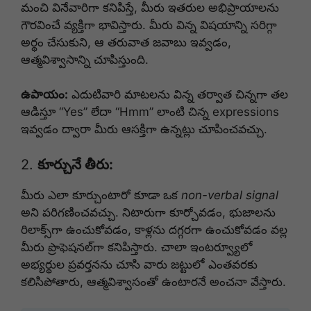
మంచి వినేవారిగా కనిపిస్తే, మీరు ఇతరుల అభిప్రాయాలను
గౌరవించే వ్యక్తిగా భావిస్తారు. మీరు విన్న విషయాన్ని సరిగ్గా
అర్థం చేసుకుని, ఆ తరువాత జవాబు ఇవ్వడం,
ఆత్మవిశ్వాసాన్ని చూపిస్తుంది.
ఉపాయం:
ఎదుటివారి మాటలను విన్న తర్వాత చిన్నగా తల
ఆడిస్తూ “Yes” లేదా “Hmm” లాంటి చిన్న expressions
ఇవ్వడం ద్వారా మీరు ఆసక్తిగా ఉన్నట్లు చూపించవచ్చు.
2.
కూర్చునే తీరు:
మీరు ఎలా కూర్చుంటారో కూడా ఒక
non-verbal signal
అని పరిగణించవచ్చు. నిటారుగా కూర్చోవడం, భుజాలను
రిలాక్స్‌గా ఉంచుకోవడం, కాళ్లను దగ్గరగా ఉంచుకోవడం వల్ల
మీరు ప్రొఫెషనల్‌గా కనిపిస్తారు. చాలా ఇంటర్వ్యూలో
అభ్యర్థుల ప్రవర్తనను చూసి వారు జట్టులో ఎంతవరకు
కలిసిపోతారు, ఆత్మవిశ్వాసంతో ఉంటారనే అంచనా వేస్తారు.