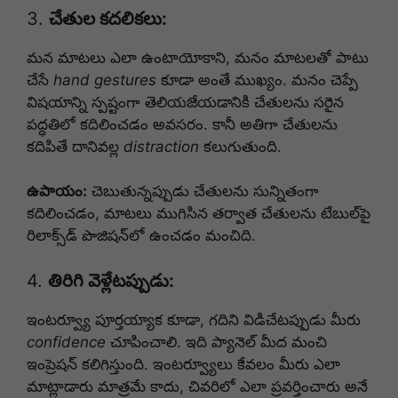
3.
చేతుల కదలికలు:
మన మాటలు ఎలా ఉంటాయోకాని, మనం మాటలతో పాటు
చేసే
hand gestures
కూడా అంతే ముఖ్యం. మనం చెప్పే
విషయాన్ని స్పష్టంగా తెలియజేయడానికి చేతులను సరైన
పద్ధతిలో కదిలించడం అవసరం. కానీ అతిగా చేతులను
కదిపితే దానివల్ల
distraction
కలుగుతుంది.
ఉపాయం:
చెబుతున్నప్పుడు చేతులను సున్నితంగా
కదిలించడం, మాటలు ముగిసిన తర్వాత చేతులను టేబుల్‌పై
రిలాక్స్‌డ్‌ పొజిషన్‌లో ఉంచడం మంచిది.
4.
తిరిగి వెళ్లేటప్పుడు:
ఇంటర్వ్యూ పూర్తయ్యాక కూడా, గదిని విడిచేటప్పుడు మీరు
confidence
చూపించాలి. ఇది ప్యానెల్‌ మీద మంచి
ఇంప్రెషన్‌ కలిగిస్తుంది. ఇంటర్వ్యూలు కేవలం మీరు ఎలా
మాట్లాడారు మాత్రమే కాదు, చివరిలో ఎలా ప్రవర్తించారు అనే