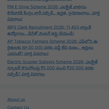
PM E-Drive Scheme 2026: ఎలక్ట్రిక్ వాహనం
కొనేవారికి కేంద్రం భారీ సబ్సిడీ.. అర్హత, ప్రయోజనాలు, పూర్తి
వివరాలు!
IBPS Clerk Recruitment 2026: 11,403 బ్యాంక్
ఉద్యోగాలు.. డిగ్రీతో వెంటనే అప్లై చేయండి!
AP Tobacco Farmers Scheme 2026: ఏపీలోని ఈ
రైతులకు రూ.50,000 వరకు వడ్డీ లేని రుణం.. అర్హులు
ఎవరంటే? పూర్తి వివరాలు!
Electric Scooter Subsidy Scheme 2026: ఎలక్ట్రిక్
స్కూటర్ కొనుగోలుపై ₹5,000 నుంచి ₹30,000 వరకు
సబ్సిడీ? పూర్తి వివరాలు
About us
Contact Us