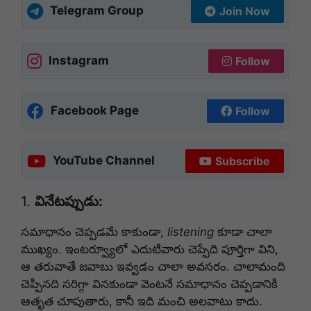
Telegram Group
Join Now
Instagram
Follow
Facebook Page
Follow
YouTube Channel
Subscribe
1.
వినేటప్పుడు:
సమాధానం చెప్పడమే కాకుండా,
listening
కూడా చాలా
ముఖ్యం. ఇంటర్వ్యూలో ఎదుటివారు చెప్పేది పూర్తిగా విని,
ఆ తరువాతే జవాబు ఇవ్వడం చాలా అవసరం. చాలామంది
చెప్పినది సరిగ్గా వినకుండా వెంటనే సమాధానం చెప్పడానికి
ఆతృత చూపుతారు, కానీ ఇది మంచి అలవాటు కాదు.