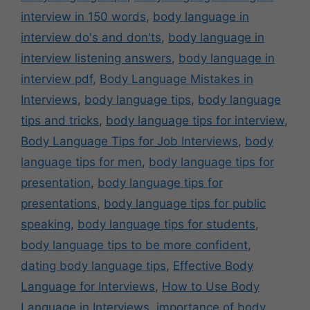
interview in 150 words
,
body language in
interview do's and don'ts
,
body language in
interview listening answers
,
body language in
interview pdf
,
Body Language Mistakes in
Interviews
,
body language tips
,
body language
tips and tricks
,
body language tips for interview
,
Body Language Tips for Job Interviews
,
body
language tips for men
,
body language tips for
presentation
,
body language tips for
presentations
,
body language tips for public
speaking
,
body language tips for students
,
body language tips to be more confident
,
dating body language tips
,
Effective Body
Language for Interviews
,
How to Use Body
Language in Interviews
,
importance of body