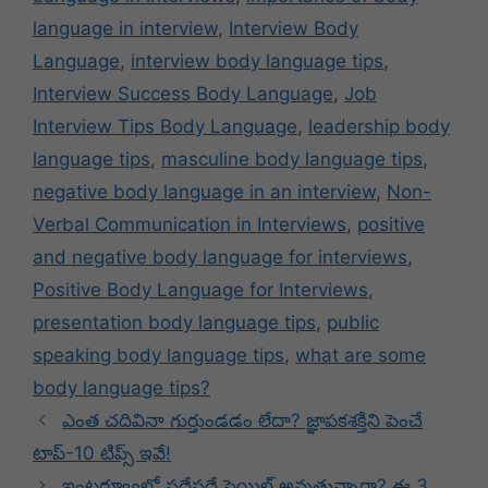
language in interview
,
Interview Body
Language
,
interview body language tips
,
Interview Success Body Language
,
Job
Interview Tips Body Language
,
leadership body
language tips
,
masculine body language tips
,
negative body language in an interview
,
Non-
Verbal Communication in Interviews
,
positive
and negative body language for interviews
,
Positive Body Language for Interviews
,
presentation body language tips
,
public
speaking body language tips
,
what are some
body language tips?
ఎంత చదివినా గుర్తుండడం లేదా? జ్ఞాపకశక్తిని పెంచే
టాప్​-10 టిప్స్​ ఇవే!
ఇంటర్వ్యూల్లో పదేపదే ఫెయిల్​ అవుతున్నారా? ఈ 3