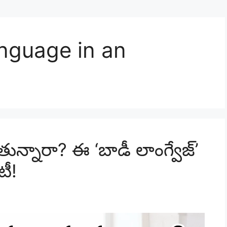
nguage in an
ున్నారా? ఈ ‘బాడీ లాంగ్వేజ్’
టీ!