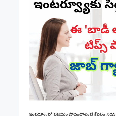
ఇంటర్వ్యూలో విజయం సాధించాలంటే కేవలం సరై