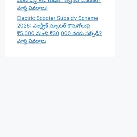
వరకు వడ్డీ లేని రుణం.. అర్హులు ఎవరంటే?
పూర్తి వివరాలు!
Electric Scooter Subsidy Scheme
2026: ఎలక్ట్రిక్ స్కూటర్ కొనుగోలుపై
₹5,000 నుంచి ₹30,000 వరకు సబ్సిడీ?
పూర్తి వివరాలు