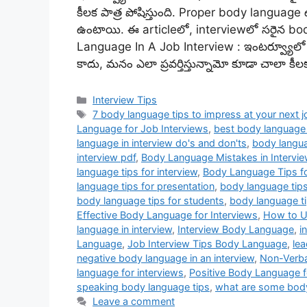
కీలక పాత్ర పోషిస్తుంది. Proper body language
ఉంటాయి. ఈ articleలో, interviewలో సరైన bo
Language In A Job Interview : ఇంటర్వ్యూల
కాదు, మనం ఎలా ప్రవర్తిస్తున్నామో కూడా చాలా కీ
Categories
Interview Tips
Tags
7 body language tips to impress at your next j
Language for Job Interviews
,
best body language 
language in interview do's and don'ts
,
body langua
interview pdf
,
Body Language Mistakes in Intervi
language tips for interview
,
Body Language Tips fo
language tips for presentation
,
body language tips
body language tips for students
,
body language ti
Effective Body Language for Interviews
,
How to U
language in interview
,
Interview Body Language
,
i
Language
,
Job Interview Tips Body Language
,
lea
negative body language in an interview
,
Non-Verba
language for interviews
,
Positive Body Language f
speaking body language tips
,
what are some body
Leave a comment