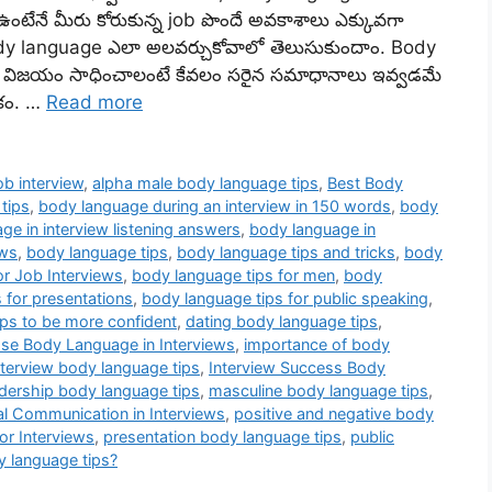
 ఉంటేనే మీరు కోరుకున్న job పొందే అవకాశాలు ఎక్కువగా
dy language ఎలా అలవర్చుకోవాలో తెలుసుకుందాం. Body
ో విజయం సాధించాలంటే కేవలం సరైన సమాధానాలు ఇవ్వడమే
లకం. …
Read more
ob interview
,
alpha male body language tips
,
Best Body
tips
,
body language during an interview in 150 words
,
body
ge in interview listening answers
,
body language in
ews
,
body language tips
,
body language tips and tricks
,
body
r Job Interviews
,
body language tips for men
,
body
 for presentations
,
body language tips for public speaking
,
ps to be more confident
,
dating body language tips
,
se Body Language in Interviews
,
importance of body
nterview body language tips
,
Interview Success Body
dership body language tips
,
masculine body language tips
,
l Communication in Interviews
,
positive and negative body
or Interviews
,
presentation body language tips
,
public
 language tips?