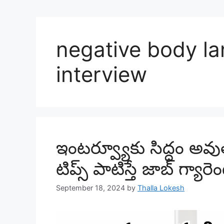
negative body la
interview
ఇంటర్వ్యూకు సిద్ధం అవుత
టిప్స్ పాటిస్తే జాబ్ గ్యారెం
September 18, 2024
by
Thalla Lokesh