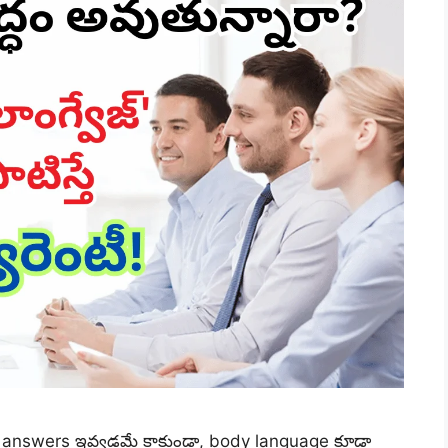
న answers ఇవ్వడమే కాకుండా, body language కూడా