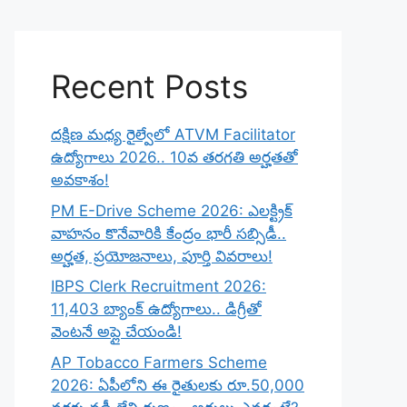
Recent Posts
దక్షిణ మధ్య రైల్వేలో ATVM Facilitator
ఉద్యోగాలు 2026.. 10వ తరగతి అర్హతతో
అవకాశం!
PM E-Drive Scheme 2026: ఎలక్ట్రిక్
వాహనం కొనేవారికి కేంద్రం భారీ సబ్సిడీ..
అర్హత, ప్రయోజనాలు, పూర్తి వివరాలు!
IBPS Clerk Recruitment 2026:
11,403 బ్యాంక్ ఉద్యోగాలు.. డిగ్రీతో
వెంటనే అప్లై చేయండి!
AP Tobacco Farmers Scheme
2026: ఏపీలోని ఈ రైతులకు రూ.50,000