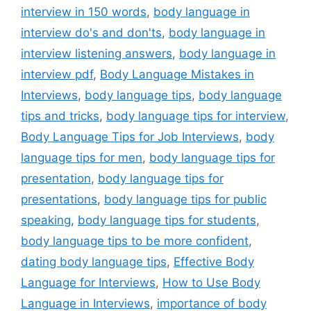
interview in 150 words
,
body language in
interview do's and don'ts
,
body language in
interview listening answers
,
body language in
interview pdf
,
Body Language Mistakes in
Interviews
,
body language tips
,
body language
tips and tricks
,
body language tips for interview
,
Body Language Tips for Job Interviews
,
body
language tips for men
,
body language tips for
presentation
,
body language tips for
presentations
,
body language tips for public
speaking
,
body language tips for students
,
body language tips to be more confident
,
dating body language tips
,
Effective Body
Language for Interviews
,
How to Use Body
Language in Interviews
,
importance of body