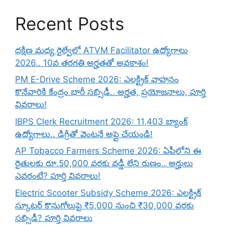
Recent Posts
దక్షిణ మధ్య రైల్వేలో ATVM Facilitator ఉద్యోగాలు
2026.. 10వ తరగతి అర్హతతో అవకాశం!
PM E-Drive Scheme 2026: ఎలక్ట్రిక్ వాహనం
కొనేవారికి కేంద్రం భారీ సబ్సిడీ.. అర్హత, ప్రయోజనాలు, పూర్తి
వివరాలు!
IBPS Clerk Recruitment 2026: 11,403 బ్యాంక్
ఉద్యోగాలు.. డిగ్రీతో వెంటనే అప్లై చేయండి!
AP Tobacco Farmers Scheme 2026: ఏపీలోని ఈ
రైతులకు రూ.50,000 వరకు వడ్డీ లేని రుణం.. అర్హులు
ఎవరంటే? పూర్తి వివరాలు!
Electric Scooter Subsidy Scheme 2026: ఎలక్ట్రిక్
స్కూటర్ కొనుగోలుపై ₹5,000 నుంచి ₹30,000 వరకు
సబ్సిడీ? పూర్తి వివరాలు