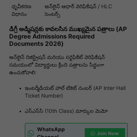
ధృవీకరణ
ఆన్‌లైన్ ఆధార్ వెరిఫికేషన్ / HLC
విధానం
సెంటర్స్
డిగ్రీ అడ్మిషన్లకు కావలసిన ముఖ్యమైన పత్రాలు (AP
Degree Admissions Required
Documents 2026)
ఆన్‌లైన్ రిజిస్ట్రేషన్ మరియు సర్టిఫికేట్ వెరిఫికేషన్
సమయంలో విద్యార్థులు క్రింది పత్రాలను సిద్ధంగా
ఉంచుకోవాలి:
ఇంటర్మీడియట్ హాల్ టికెట్ నంబర్ (AP Inter Hall
Ticket Number)
ఎస్ఎస్‌సి (10th Class) మార్కుల మెమో
WhatsApp
Join Now
Channel