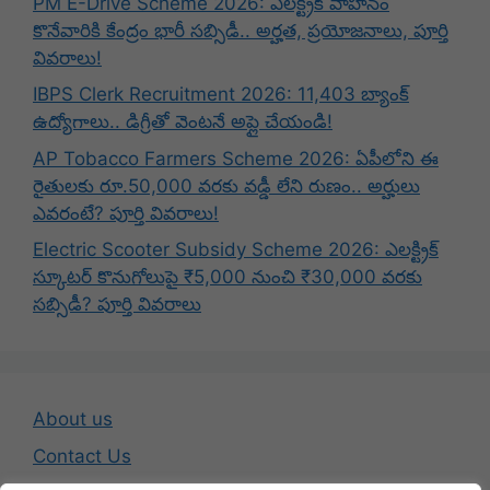
PM E-Drive Scheme 2026: ఎలక్ట్రిక్ వాహనం
కొనేవారికి కేంద్రం భారీ సబ్సిడీ.. అర్హత, ప్రయోజనాలు, పూర్తి
వివరాలు!
IBPS Clerk Recruitment 2026: 11,403 బ్యాంక్
ఉద్యోగాలు.. డిగ్రీతో వెంటనే అప్లై చేయండి!
AP Tobacco Farmers Scheme 2026: ఏపీలోని ఈ
రైతులకు రూ.50,000 వరకు వడ్డీ లేని రుణం.. అర్హులు
ఎవరంటే? పూర్తి వివరాలు!
Electric Scooter Subsidy Scheme 2026: ఎలక్ట్రిక్
స్కూటర్ కొనుగోలుపై ₹5,000 నుంచి ₹30,000 వరకు
సబ్సిడీ? పూర్తి వివరాలు
About us
Contact Us