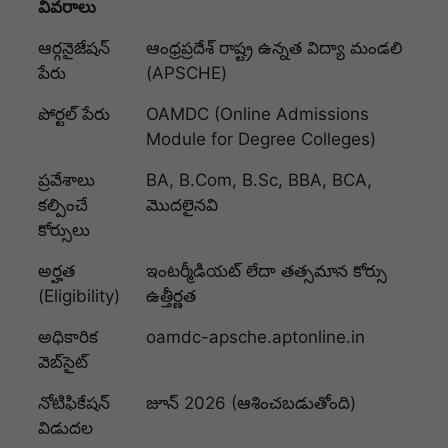
వివరాలు
ఆర్గనైజేషన్
ఆంధ్రప్రదేశ్ రాష్ట్ర ఉన్నత విద్యా మండలి
పేరు
(APSCHE)
పోర్టల్ పేరు
OAMDC (Online Admissions
Module for Degree Colleges)
ప్రవేశాలు
BA, B.Com, B.Sc, BBA, BCA,
కల్పించే
మొదలైనవి
కోర్సులు
అర్హత
ఇంటర్మీడియట్ లేదా తత్సమాన కోర్సు
(Eligibility)
ఉత్తీర్ణత
అధికారిక
oamdc-apsche.aptonline.in
వెబ్‌సైట్
నోటిఫికేషన్
జూన్ 2026 (ఆశించబడుతోంది)
విడుదల