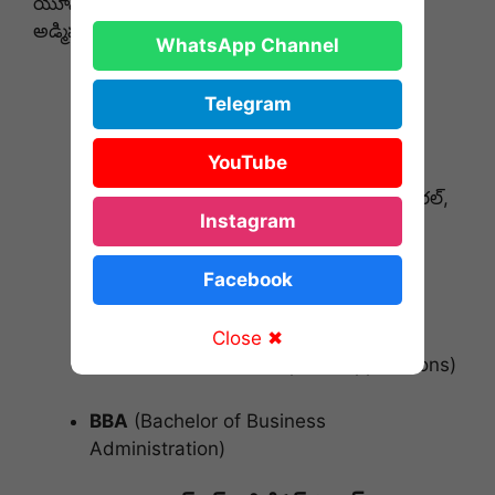
యూనివర్సిటీల పరిధిలోని కాలేజీల్లో క్రింది కోర్సులకు
అడ్మిషన్లు పొందవచ్చు:
WhatsApp Channel
B.Sc (Bachelor of Science):
కంప్యూటర్
Telegram
సైన్స్, డేటా సైన్స్, మ్యాథ్స్, బాటనీ, జువాలజీ
మొదలైనవి.
YouTube
B.Com (Bachelor of Commerce):
జనరల్,
Instagram
కంప్యూటర్ అప్లికేషన్స్, టాక్సేషన్ మొదలైనవి.
Facebook
B.A (Bachelor of Arts):
హెచ్ఈపీ,
ఎకనామిక్స్, పొలిటికల్ సైన్స్ మొదలైనవి.
Close ✖
BCA
(Bachelor of Computer Applications)
BBA
(Bachelor of Business
Administration)