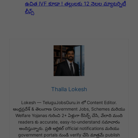
ఉచిత IVF కూడా ! తల్లులకు 12 నెలల మ్యాటర్నిటీ
లీవ్స్
Thalla Lokesh
Lokesh — TeluguJobsGuru.in లో Content Editor.
ఆంధ్రప్రదేశ్ & తెలంగాణ Government Jobs, Schemes మరియు
Welfare Yojanas గురించి 2+ ఏళ్లుగా రీసెర్చ్ చేసి, వేలాది మంది
readers కు accurate, easy-to-understand సమాచారం
అందిస్తున్నారు. ప్రతి ఆర్టికల్ official notifications మరియు
government portals నుండి verify చేసి మాత్రమే publish