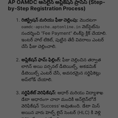
AP OAMDC ఆన్‌లైన్ అప్లికేషన్ ప్రాసెస్ (Step-
by-Step Registration Process)
రిజిస్ట్రేషన్ మరియు ఫీజు చెల్లింపు:
మొదటగా
వెబ్‌సైట్‌ను
oamdc-apsche.aptonline.in
సందర్శించి “Fee Payment” లింక్‌పై క్లిక్ చేయాలి.
ఇంటర్ హాల్ టికెట్, పుట్టిన తేదీ వివరాలు ఎంటర్
చేసి ఫీజు చెల్లించాలి.
అప్లికేషన్ ఫామ్ ఫిల్లింగ్:
ఫీజు చెల్లించిన తర్వాత
లాగిన్ అయి పర్సనల్ డీటెయిల్స్, అకడమిక్
డీటెయిల్స్ ఎంటర్ చేసి, అవసరమైన సర్టిఫికెట్లు
అప్‌లోడ్ చేయాలి.
సర్టిఫికేట్ వెరిఫికేషన్:
ఆధార్ మరియు విద్యాశాఖ
డేటా ఆధారంగా చాలా మందికి ఆన్‌లైన్‌లోనే
వెరిఫికేషన్ ‘Success’ అవుతుంది. డేటా మిస్
అయిన వారు హెల్ప్ లైన్ సెంటర్ (HLC) కి వెళ్లి