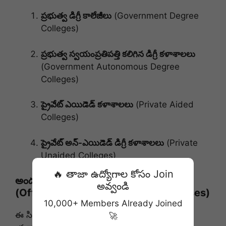
ప్రభుత్వ డిగ్రీ కాలేజీలు
(Government Degree
Colleges)
ప్రభుత్వ స్వయంప్రతిపత్తి కలిగిన డిగ్రీ కళాశాలలు
(Government Autonomous Degree
Colleges)
ప్రైవేట్ ఎయిడెడ్ కళాశాలలు
(Private Aided
Colleges)
ప్రైవేట్ అన్-ఎయిడెడ్ డిగ్రీ కళాశాలలు
(Private
Unaided Colleges)
🔥 తాజా ఉద్యోగాల కోసం Join
అందుబాటులో ఉన్న డిగ్రీ కోర్సుల జాబితా
అవ్వండి
(Offered Non-Professional UG Courses)
10,000+ Members Already Joined
ఈ సింగిల్ విండో పోర్టల్ ద్వారా ఏపీలోని అన్ని
🚀