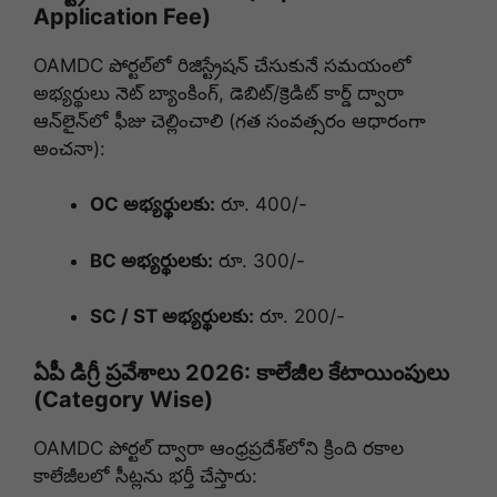
Application Fee)
OAMDC పోర్టల్‌లో రిజిస్ట్రేషన్ చేసుకునే సమయంలో
అభ్యర్థులు నెట్ బ్యాంకింగ్, డెబిట్/క్రెడిట్ కార్డ్ ద్వారా
ఆన్‌లైన్‌లో ఫీజు చెల్లించాలి (గత సంవత్సరం ఆధారంగా
అంచనా):
OC అభ్యర్థులకు:
రూ. 400/-
BC అభ్యర్థులకు:
రూ. 300/-
SC / ST అభ్యర్థులకు:
రూ. 200/-
ఏపీ డిగ్రీ ప్రవేశాలు 2026: కాలేజీల కేటాయింపులు
(Category Wise)
OAMDC పోర్టల్ ద్వారా ఆంధ్రప్రదేశ్‌లోని క్రింది రకాల
కాలేజీలలో సీట్లను భర్తీ చేస్తారు: