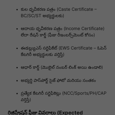
కుల ధృవీకరణ పత్రం (Caste Certificate –
BC/SC/ST అభ్యర్థులకు)
ఆదాయ ధృవీకరణ పత్రం (Income Certificate)
లేదా రేషన్ కార్డ్ (ఫీజు రీఇంబర్స్‌మెంట్ కోసం)
ఈడబ్ల్యుఎస్ సర్టిఫికేట్ (EWS Certificate – ఓపెన్
కేటగిరీ అభ్యర్థులకు వర్తిస్తే)
ఆధార్ కార్డ్ (మొబైల్ నంబర్ లింక్ అయి ఉండాలి)
అభ్యర్థి పాస్‌పోర్ట్ సైజ్ ఫోటో మరియు సంతకం
ప్రత్యేక కేటగిరీ సర్టిఫికెట్లు (NCC/Sports/PH/CAP
వర్తిస్తే)
రిజిస్ట్రేషన్ ఫీజు వివరాలు (Expected