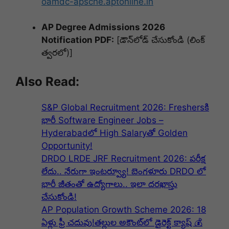
oamdc-apsche.aptonline.in
AP Degree Admissions 2026
Notification PDF:
[డౌన్‌లోడ్ చేసుకోండి (లింక్
త్వరలో)]
Also Read:
S&P Global Recruitment 2026: Freshersకి
భారీ Software Engineer Jobs –
Hyderabadలో High Salaryతో Golden
Opportunity!
DRDO LRDE JRF Recruitment 2026: పరీక్ష
లేదు.. నేరుగా ఇంటర్వ్యూ! బెంగళూరు DRDO లో
భారీ జీతంతో ఉద్యోగాలు.. ఇలా దరఖాస్తు
చేసుకోండి!
AP Population Growth Scheme 2026: 18
ఏళ్లు ఫ్రీ చదువు!తల్లుల అకౌంట్‌లో డైరెక్ట్ క్యాష్ 💰