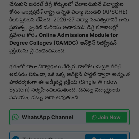
చేసుకుని జనరల్ డిగ్రీ కోర్సులలో చేరాలనుకునే విద్యార్థుల
కోసం ఆంధ్రప్రదేశ్ రాష్ట్ర ఉన్నత విద్యా మండలి (APSCHE)
కీలక ప్రకటన చేసింది. 2026-27 విద్యా సంవత్సరానికి గాను
ప్రభుత్వ, ప్రైవేట్ మరియు అటానమస్ డిగ్రీ కళాశాలల్లో
ప్రవేశాల కోసం
Online Admissions Module for
Degree Colleges (OAMDC)
ఆన్‌లైన్ రిజిస్ట్రేషన్
ప్రక్రియను ప్రారంభించనుంది.
గతంలో లాగా విద్యార్థులు వేర్వేరు కాలేజీల చుట్టూ తిరిగే
అవసరం లేకుండా, ఒకే ఒక్క ఆన్‌లైన్ పోర్టల్ ద్వారా అత్యంత
పారదర్శకంగా ఈ అడ్మిషన్ల ప్రక్రియ (Single Window
System) నిర్వహించబడుతుంది. దీనివల్ల విద్యార్థులకు
సమయం, డబ్బు ఆదా అవుతుంది.
WhatsApp Channel
Join Now