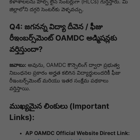
కళాశాలలను హెల్ప్ లైన్ సెంటర్లుగా (HLCs) గుర్తిస్తారు. మీ
జిల్లాలోని దగ్గరి సెంటర్‌కు వెళ్ళవచ్చు.
Q4: జగనన్న విద్యా దీవెన / ఫీజు
రీఇంబర్స్‌మెంట్ OAMDC అడ్మిషన్లకు
వర్తిస్తుందా?
జవాబు:
అవును, OAMDC కౌన్సెలింగ్ ద్వారా ప్రభుత్వ
నిబంధనల ప్రకారం అర్హత కలిగిన విద్యార్థులందరికీ ఫీజు
రీఇంబర్స్‌మెంట్ మరియు ఇతర సంక్షేమ పథకాలు
వర్తిస్తాయి.
ముఖ్యమైన లింకులు (Important
Links):
AP OAMDC Official Website Direct Link: