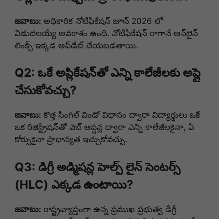
జవాబు:
అధికారిక నోటిఫికేషన్ జూన్ 2026 లో
విడుదలయ్యే అవకాశం ఉంది. నోటిఫికేషన్ రాగానే ఆన్‌లైన్
లింక్స్ ఇక్కడ అప్‌డేట్ చేయబడతాయి.
Q2: ఒకే అప్లికేషన్‌తో ఎన్ని కాలేజీలకు అప్లై
చేసుకోవచ్చు?
జవాబు:
కొత్త సింగిల్ విండో విధానం ద్వారా విద్యార్థులు ఒకే
ఒక రిజిస్ట్రేషన్‌తో వెబ్ ఆప్షన్ల ద్వారా ఎన్ని కాలేజీలకైనా, ఏ
కోర్సుకైనా ప్రాధాన్యత ఇచ్చుకోవచ్చు.
Q3: డిగ్రీ అడ్మిషన్ల హెల్ప్ లైన్ సెంటర్స్
(HLC) ఎక్కడ ఉంటాయి?
జవాబు:
రాష్ట్రవ్యాప్తంగా ఉన్న ప్రముఖ ప్రభుత్వ డిగ్రీ