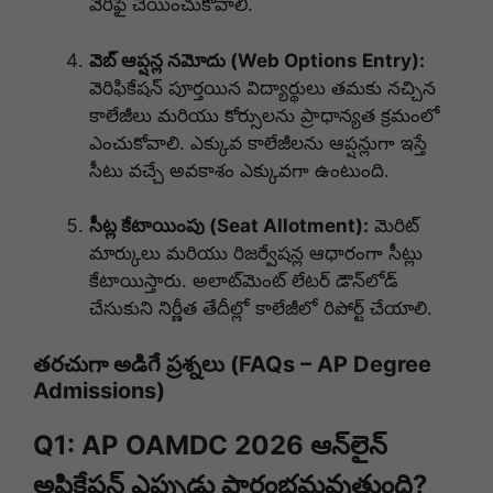
వెరిఫై చేయించుకోవాలి.
వెబ్ ఆప్షన్ల నమోదు (Web Options Entry):
వెరిఫికేషన్ పూర్తయిన విద్యార్థులు తమకు నచ్చిన
కాలేజీలు మరియు కోర్సులను ప్రాధాన్యత క్రమంలో
ఎంచుకోవాలి. ఎక్కువ కాలేజీలను ఆప్షన్లుగా ఇస్తే
సీటు వచ్చే అవకాశం ఎక్కువగా ఉంటుంది.
సీట్ల కేటాయింపు (Seat Allotment):
మెరిట్
మార్కులు మరియు రిజర్వేషన్ల ఆధారంగా సీట్లు
కేటాయిస్తారు. అలాట్‌మెంట్ లేటర్ డౌన్‌లోడ్
చేసుకుని నిర్ణీత తేదీల్లో కాలేజీలో రిపోర్ట్ చేయాలి.
తరచుగా అడిగే ప్రశ్నలు (FAQs – AP Degree
Admissions)
Q1: AP OAMDC 2026 ఆన్‌లైన్
అప్లికేషన్ ఎప్పుడు ప్రారంభమవుతుంది?