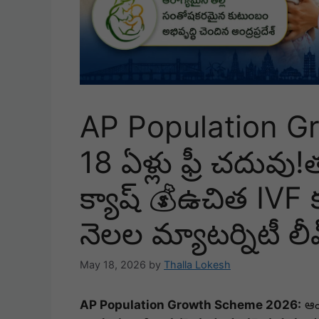
AP Population G
18 ఏళ్లు ఫ్రీ చదువు!తల
క్యాష్ 💰ఉచిత IVF 
నెలల మ్యాటర్నిటీ లీవ
May 18, 2026
by
Thalla Lokesh
AP Population Growth Scheme 2026:
ఆంధ