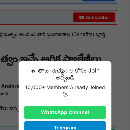
Subscribe
రభుత్వం అందించే భారీ ప్రయోజనాల (Benefits) పూర్తి
త్వం ఇచ్చే ఆర్థిక ప్యాకేజీలు
🔥 తాజా ఉద్యోగాల కోసం Join
అవ్వండి
ఈ
Andhra Pradesh Population Management
10,000+ Members Already Joined
ింది:
🚀
it):
కాన్పు సమయానికే తల్లి అకౌంట్లో
₹25,000
వన్-టైమ్
WhatsApp Channel
Telegram