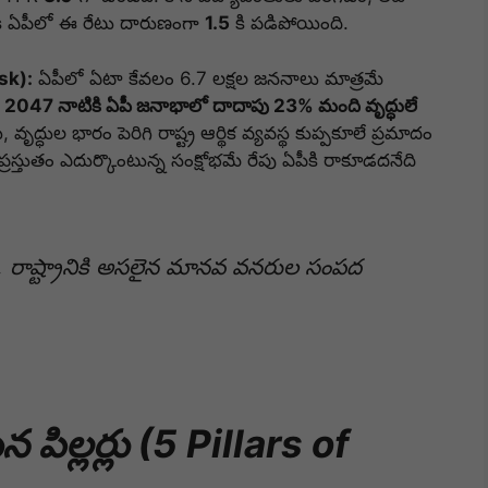
ికి ఏపీలో ఈ రేటు దారుణంగా
1.5
కి పడిపోయింది.
sk):
ఏపీలో ఏటా కేవలం 6.7 లక్షల జననాలు మాత్రమే
.
2047 నాటికి ఏపీ జనాభాలో దాదాపు 23% మంది వృద్ధులే
ృద్ధుల భారం పెరిగి రాష్ట్ర ఆర్థిక వ్యవస్థ కుప్పకూలే ప్రమాదం
్రస్తుతం ఎదుర్కొంటున్న సంక్షోభమే రేపు ఏపీకి రాకూడదనేది
కి, రాష్ట్రానికి అసలైన మానవ వనరుల సంపద
పిల్లర్లు (5 Pillars of