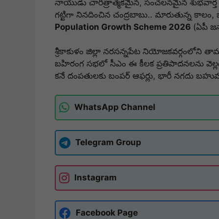
నాయుడు చారిత్రాత్మకమైన, సంచలనమైన శుభవార్త
గట్టిగా నినదించిన చంద్రబాబు.. మారుతున్న కాలం, భవ
Population Growth Scheme 2026
(ఏపీ జన
శ్రీకాకుళం జిల్లా నరసన్నపేట నియోజకవర్గంలోని తామరాప
బహిరంగ సభలో సీఎం ఈ కీలక ప్రతిపాదనలను వెల్ల
కనే దంపతులకు బంపర్ ఆఫర్లు, భారీ నగదు బహుమ
WhatsApp Channel
Telegram Group
Instagram
Facebook Page