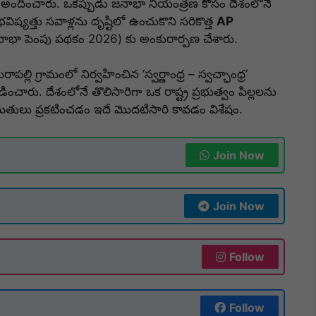
 అందించారు.
ఒకప్పుడు జనాభా నియంత్రణ కోసం దేశంలోనే
ిష్యత్తు సవాళ్లను దృష్టిలో ఉంచుకొని సరికొత్త
AP
ాభా పెంపు పథకం 2026) కు అంకురార్పణ చేశారు.
ల్లి గ్రామంలో నిర్వహించిన ‘స్వర్ణాంధ్ర – స్వచ్ఛాంధ్ర’
డించారు.
దేశంలోనే తొలిసారిగా ఒక రాష్ట్ర ప్రభుత్వం పిల్లలను
తులు ప్రకటించడం ఇదే మొదటిసారి కావడం విశేషం.
Join Now
Join Now
Follow
Follow