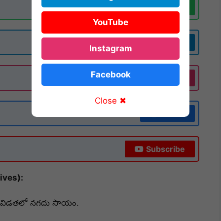
Join Now
YouTube
Join Now
Instagram
Facebook
Follow
Close ✖
Follow
Subscribe
tives):
 విడతలో నగదు సాయం.