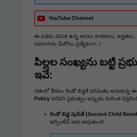
YouTube Channel
ఈ పథకం వెనుక ఉన్న అసలు కారణాలు, అర్హతలు, ప్
సమాచారం మీకోసం ప్రత్యేకంగా..!
పిల్లల సంఖ్యను బట్టి ప్రభు
ఇవే:
గతంలో కేవలం రెండో బిడ్డకే పరిమితం అనుకున్న 
Policy
పరిధిని ప్రభుత్వం ఇప్పుడు మరింత విస్తరించ
రెండో బిడ్డ పుడితే (Second Child Benef
ఇన్సెంటివ్ జమ అవుతుంది.