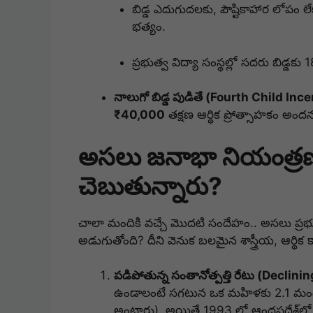
బిడ్డ ఎదుగుదలకు, పౌష్టికాహార లోపం ల
భత్యం.
ప్రభుత్వ విద్యా సంస్థల్లో సదరు బిడ్డకు 
నాలుగో బిడ్డ పుడితే (Fourth Child Inc
₹40,000
తక్షణ ఆర్థిక ప్రోత్సాహకం అందన
అసలు జనాభా నియంత్రణ 
చెబుతున్నారు?
చాలా మందికి వచ్చే మొదటి సందేహం.. అసలు ప్రభు
అడుగుతోంది?
దీని వెనుక బలమైన శాస్త్రీయ, ఆర్థి
పడిపోతున్న సంతానోత్పత్తి రేటు (Declini
ఉండాలంటే సగటున ఒక మహిళకు 2.1 మంది ప
అంటారు).
అయితే 1993 లో ఆంధ్రప్రదేశ్‌