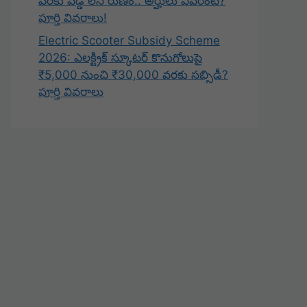
వరకు వడ్డీ లేని రుణం.. అర్హులు ఎవరంటే?
పూర్తి వివరాలు!
Electric Scooter Subsidy Scheme
2026: ఎలక్ట్రిక్ స్కూటర్ కొనుగోలుపై
₹5,000 నుంచి ₹30,000 వరకు సబ్సిడీ?
పూర్తి వివరాలు