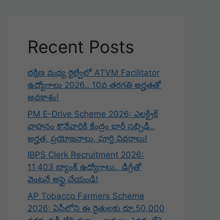
Recent Posts
దక్షిణ మధ్య రైల్వేలో ATVM Facilitator
ఉద్యోగాలు 2026.. 10వ తరగతి అర్హతతో
అవకాశం!
PM E-Drive Scheme 2026: ఎలక్ట్రిక్
వాహనం కొనేవారికి కేంద్రం భారీ సబ్సిడీ..
అర్హత, ప్రయోజనాలు, పూర్తి వివరాలు!
IBPS Clerk Recruitment 2026:
11,403 బ్యాంక్ ఉద్యోగాలు.. డిగ్రీతో
వెంటనే అప్లై చేయండి!
AP Tobacco Farmers Scheme
2026: ఏపీలోని ఈ రైతులకు రూ.50,000