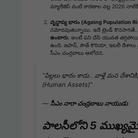
మ్యారేజెస్ వంటి కారణాల వల్ల 2026 నాట
వృద్ధాప్య భారం (Ageing Population Ri
నమోదవుతున్నాయి.
ఇదే ట్రెండ్ కొనసాగితే.
ఉంటారు
.
అంటే పని చేసే యువత తగ్గిపోయి, వ
ఉంది.
జపాన్, సౌత్ కొరియా, ఇటలీ దేశాలు ప
సీఎం చంద్రబాబు ఆలోచన.
“పిల్లలు భారం కాదు..
వాళ్లే మన దేశాని
(Human Assets)”
—
సీఎం నారా చంద్రబాబు నాయుడు
పాలసీలోని 5 ముఖ్యమైన 