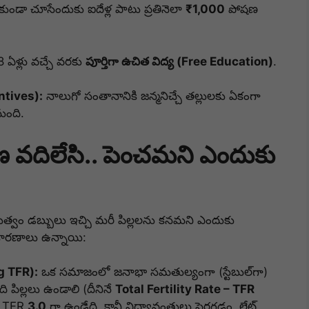
ేకుండా చూసేందుకు ఐదేళ్ల పాటు ప్రతినెలా
₹1,000
పోషణ
18 ఏళ్లు వచ్చే వరకు
పూర్తిగా ఉచిత విద్య (Free Education)
.
entives):
నాలుగో సంతానానికి జన్మనిచ్చే తల్లులకు ఏకంగా
ుంది.
వదిలేసి.. పెంచమని ఎందుకు
త్వం డబ్బులు ఇచ్చి మరీ పిల్లలను కనమని ఎందుకు
క కారణాలు ఉన్నాయి:
ng TFR):
ఒక సమాజంలో జనాభా సమతుల్యంగా (స్టేబుల్‌గా)
ిల్లలు ఉండాలి (దీనినే
Total Fertility Rate – TFR
లో TFR
3.0
గా ఉండేది.
కానీ విద్యావంతులు పెరగడం, లేట్