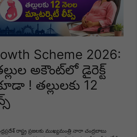
rowth Scheme 2026:
్లుల అకౌంట్‌లో డైరెక్ట్
కూడా ! తల్లులకు 12
్స్
్రప్రదేశ్ రాష్ట్ర ప్రజలకు ముఖ్యమంత్రి నారా చంద్రబాబు